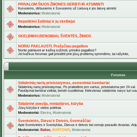
PRIVALOM ŠIUOS ŽMONES GERBTI IR ATSIMINTI
Kurusiems, dirbusiems ir žuvusiems už Lietuvą ir jos laisvę atminti.
Moderatorius:
Moderatoriai
Nepatikimi šaltiniai ir jų skelbėjai
Moderatorius:
Moderatoriai
SKELBIMAI:RENGINIAI, ŠVENTĖS, ŽINIOS
NORIU PAKLAUSTI. Prašyčiau pagalbos
Norite paklausti ar kažką sužinoti, prireikė pagalbos?
Jei kažkuo forumas gali prisidėti prie jūsų problemų sprendimo, tai rašykite,
Forumas
Sidabrinių narių prisistatymas, asmeniniai kambariai
Sidabrinių narių prisistatymas, Po praleidimo pro vartus, prisistatoma per 24 val.
Pasiūlymai bendrai veiklai, bendri susitikimai. Kiekvienas sidabrinis narys turi s
Moderatorius:
Moderatoriai
Sidabrinė poezija, miniatiūros, kūryba
Jūsų kūryba ir sielos polėkiai.
Moderatoriai:
Electra
,
Moderatoriai
Šventvietės, Dievai ir Deivės, švenraščiai
Apie šventvietes ir šventyklas, Dievus ir deives bei senojo pasaulio dvasias. Arij
Moderatoriai:
Baltas
,
BURTONIS
,
Moderatoriai