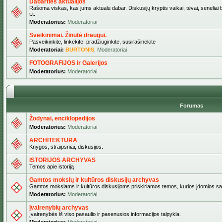
Dabarties aktualijos
Rašoma viskas, kas jums aktualu dabar. Diskusijų kryptis vaikai, tėvai, seneliai b
t.t.
Moderatorius:
Moderatoriai
Sveikinimai. Žinutė draugui.
Pasveikinkite, linkėkite, pradžiuginkite, susirašinėkite
Moderatoriai:
BURTONIS
,
Moderatoriai
FOTOGRAFIJOS ir Galerijos
Moderatorius:
Moderatoriai
Forumas
Žodynai, enciklopedijos
Moderatorius:
Moderatoriai
ARCHITEKTŪRA
Knygos, straipsniai, diskusijos.
ISTORIJOS ARCHYVAS
Temos apie istoriją
Gamtos mokslų ir kultūros diskusijų archyvas
Gamtos mokslams ir kultūros diskusijoms priskiriamos temos, kurios įdomios sa
Moderatorius:
Moderatoriai
Įvairenybių archyvas
Įvairenybės iš viso pasaulio ir pasenusios informacijos talpykla.