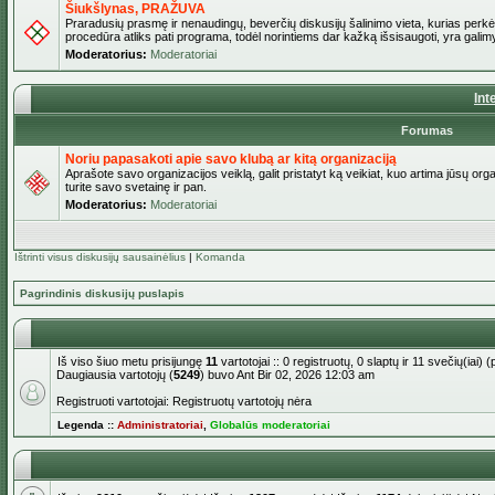
Šiukšlynas, PRAŽUVA
Praradusių prasmę ir nenaudingų, beverčių diskusijų šalinimo vieta, kurias perkėl
procedūra atliks pati programa, todėl norintiems dar kažką išsisaugoti, yra galimy
Moderatorius:
Moderatoriai
Int
Forumas
Noriu papasakoti apie savo klubą ar kitą organizaciją
Aprašote savo organizacijos veiklą, galit pristatyt ką veikiat, kuo artima jūsų org
turite savo svetainę ir pan.
Moderatorius:
Moderatoriai
Ištrinti visus diskusijų sausainėlius
|
Komanda
Pagrindinis diskusijų puslapis
Iš viso šiuo metu prisijungę
11
vartotojai :: 0 registruotų, 0 slaptų ir 11 svečių(iai
Daugiausia vartotojų (
5249
) buvo Ant Bir 02, 2026 12:03 am
Registruoti vartotojai: Registruotų vartotojų nėra
Legenda ::
Administratoriai
,
Globalūs moderatoriai