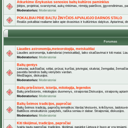
Atkurkime išnykusius senosios baltų kultūros paminklus
Įdėjos, projektai, svarstymai, aukų rinkimas, rėmėjų paieškos, įgyvendinimas, pašv
Moderatorius:
Moderatoriai
POKALBIAI PRIE BALTŲ ŽINYČIOS APVALIOJO DARNOS STALO
Realūs pokalbiai realiame laike apie dvasinius ir kultūrinius dalykus. Aptarimai, d
Forumas
Liaudies astronomija,meteorologija, metskaitliai
Liaudies astronomija, kalendoriai (metskaitliai), laiko skaičiavimai ir kiti matai. Lia
Moderatorius:
Moderatoriai
Baltų gentys
Lietuviai, aukštaičiai, sėliai, prūsai, kuršiai, jotvingiai, skalviai, žemgaliai, žemai
paveldu bendros baltų vienybės vardan.
Medžiagos, diskusijos.
Moderatorius:
Moderatoriai
Baltų priešistorė, istorija, mitologija, legendos
Baltų priešistorės, mitologijos duomenys, straipsniai.Diskusijos, straipsnių aptari
Moderatorius:
Moderatoriai
Baltų šeimos tradicijos, papročiai
Baltų šeimos tradicijų, papročių tematikos.Vardai.Vestuvės, krikštynos, laidotuvė
Baltiškos etnokultūros ypatybės, raiška seniau ir dabar. Straipsniai, diskusijos.
Moderatorius:
Moderatoriai
Kiti tikėjimai, tradicijos, papročiai
Įvairių tautų papročiai, tradicijos, tikėjimai, pasiekę Lietuvą ir buvo ar yra tęsiami.