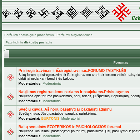
Peržiūrėti neatsakytus pranešimus
|
Peržiūrėti aktyvias temas
Pagrindinis diskusijų puslapis
Forumas
Prisiregistravimas ir išsiregistravimas.FORUMO TAISYKLĖS
Baltų forumo prisiregistravimo ir išsiregistravimo tvarka ir forumo vidinės taisykl
dirbtinai nedarkant bendrinės kalbos.
Moderatorius:
Moderatoriai
Naujienos registruotiems nariams ir naujokams.Prisistatymas
Naujienos apie forumo pasikeitimus, narių teises, jų išplėtimą ir apribojimą, neakt
Moderatorius:
Moderatoriai
Svečių knyga. Aš noriu pasakyti ar paklausti adminų
Svečių knyga. Jūsų pastabos, pagalba, palinkėjimai.
Moderatoriai:
BURTONIS
,
Moderatoriai
Baltų svetainės EZOTERIKOS ir PSICHOLOGIJOS forumai
Naujienos, klausimai, pastebėjimai po forumų padalinimo. jūsų pasiūlymai ir paste
Moderatorius:
Moderatoriai