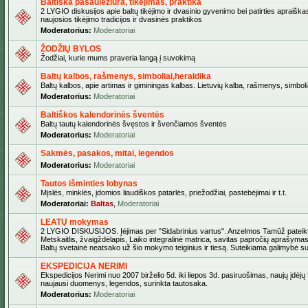
Baltiška pasaulėžiūra, tikėjimas, praktika
2 LYGIO diskusijos apie baltų tikėjimo ir dvasinio gyvenimo bei patirties apraiškas
naujosios tikėjimo tradicijos ir dvasinės praktikos
Moderatorius:
Moderatoriai
ŽODŽIŲ BYLOS
Žodžiai, kurie mums praveria langą į suvokimą
Baltų kalbos, rašmenys, simboliai,heraldika
Baltų kalbos, apie artimas ir giminingas kalbas. Lietuvių kalba, rašmenys, simbolia
Moderatorius:
Moderatoriai
Baltiškos kalendorinės šventės
Baltų tautų kalendorinės švęstos ir švenčiamos šventės
Moderatorius:
Moderatoriai
Sakmės, pasakos, mitai, legendos
Moderatorius:
Moderatoriai
Tautos išminties lobynas
Mįslės, minklės, įdomios liaudiškos patarlės, priežodžiai, pastebėjimai ir t.t.
Moderatoriai:
Baltas
,
Moderatoriai
LEATŲ mokymas
2 LYGIO DISKUSIJOS. Įėjimas per "Sidabrinius vartus". Anzelmos Tamūž pateikta
Metskaitlis, žvaigždėlapis, Laiko integralinė matrica, savitas papročių aprašymas
Baltų svetainė neatsako už šio mokymo teiginius ir tiesą. Suteikiama galimybė sus
EKSPEDICIJA NERIMI
Ekspedicijos Nerimi nuo 2007 birželio 5d. iki liepos 3d. pasiruošimas, naujų įdėjų
naujausi duomenys, legendos, surinkta tautosaka.
Moderatorius:
Moderatoriai