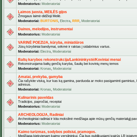
Moderatorius:
Moderatoriai
Laimos juosta, MEILĖS gijos
Žmogaus laimė-didžioji Meilė.
Moderatoriai:
BURTONIS
,
Electra
,
RRR
,
Moderatoriai
Dainos, melodijos, instrumentai
Moderatorius:
Moderatoriai
VARINĖ POEZIJA, kūryba, miniatiūros
Jūsų kūrybiniai bandymai, sėkmė ir raktas į sidabrinius vartus.
Moderatoriai:
Electra
,
Moderatoriai
Baltų karybos rekonstrukcija/Lankininkystė/Koviniai menai
Rekonstruojama baltų genčių karyba, šaulių bei kovinių menų temos
Moderatoriai:
Kronas
,
Moderatoriai
Amatai, prekyba, gamyba
Čia rašykite viską, kur kas ką gamina, parduoda ar moko pasigaminti gaminius, kur
adresus.
Moderatoriai:
Kronas
,
Moderatoriai
Kulinarinis paveldas
Tradicijos, papročiai, receptai
Moderatorius:
Moderatoriai
ARCHEOLOGIJA, Radiniai
Archeologiniai radiniai ir kita mokslinė medžiaga apie mūsų genčių materialųjį pave
Moderatorius:
Moderatoriai
Kaimo turizmas, sodybos poilsiui, pramogos.
Medžiaga kiekvienam kaimo verslininkui. Čia bus publikuojami įvairūs LR įstatymai