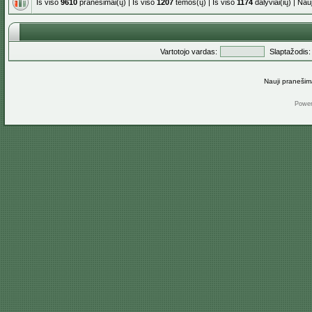
Iš viso
9610
pranešimai(ų) | Iš viso
1207
temos(ų) | Iš viso
1174
dalyviai(ių) | Na
Vartotojo vardas:
Slaptažodis:
Nauji pranešim
Powe