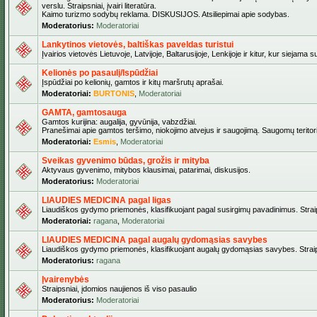
verslu. Straipsniai, įvairi literatūra.
Kaimo turizmo sodybų reklama. DISKUSIJOS. Atsiliepimai apie sodybas.
Moderatorius:
Moderatoriai
Lankytinos vietovės, baltiškas paveldas turistui
Įvairios vietovės Lietuvoje, Latvijoje, Baltarusijoje, Lenkijoje ir kitur, kur siejama 
Kelionės po pasaulį/Ispūdžiai
Įspūdžiai po kelionių, gamtos ir kitų maršrutų aprašai.
Moderatoriai:
BURTONIS
,
Moderatoriai
GAMTA, gamtosauga
Gamtos kurijina: augalija, gyvūnija, vabzdžiai.
Pranešimai apie gamtos teršimo, niokojimo atvejus ir saugojimą. Saugomų teritori
Moderatoriai:
Esmis
,
Moderatoriai
Sveikas gyvenimo būdas, grožis ir mityba
Aktyvaus gyvenimo, mitybos klausimai, patarimai, diskusijos.
Moderatorius:
Moderatoriai
LIAUDIES MEDICINA pagal ligas
Liaudiškos gydymo priemonės, klasifikuojant pagal susirgimų pavadinimus. Straips
Moderatoriai:
ragana
,
Moderatoriai
LIAUDIES MEDICINA pagal augalų gydomąsias savybes
Liaudiškos gydymo priemonės, klasifikuojant augalų gydomąsias savybes. Straipsn
Moderatorius:
ragana
Įvairenybės
Straipsniai, įdomios naujienos iš viso pasaulio
Moderatorius:
Moderatoriai