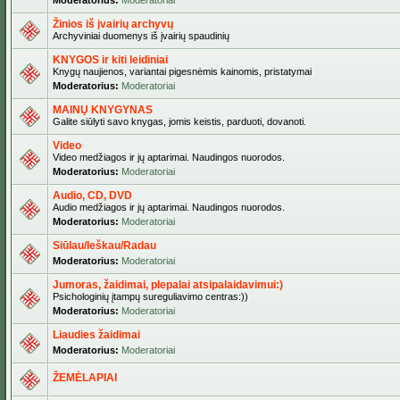
Moderatorius:
Moderatoriai
Žinios iš įvairių archyvų
Archyviniai duomenys iš įvairių spaudinių
KNYGOS ir kiti leidiniai
Knygų naujienos, variantai pigesnėmis kainomis, pristatymai
Moderatorius:
Moderatoriai
MAINŲ KNYGYNAS
Galite siūlyti savo knygas, jomis keistis, parduoti, dovanoti.
Video
Video medžiagos ir jų aptarimai. Naudingos nuorodos.
Moderatorius:
Moderatoriai
Audio, CD, DVD
Audio medžiagos ir jų aptarimai. Naudingos nuorodos.
Moderatorius:
Moderatoriai
Siūlau/Ieškau/Radau
Moderatorius:
Moderatoriai
Jumoras, žaidimai, plepalai atsipalaidavimui:)
Psichologinių įtampų sureguliavimo centras:))
Moderatorius:
Moderatoriai
Liaudies žaidimai
Moderatorius:
Moderatoriai
ŽEMĖLAPIAI