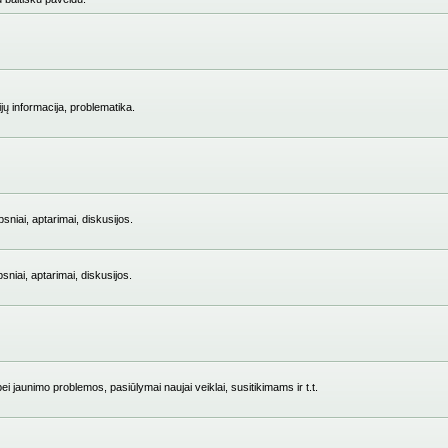
jų informacija, problematika.
niai, aptarimai, diskusijos.
iai, aptarimai, diskusijos.
i jaunimo problemos, pasiūlymai naujai veiklai, susitikimams ir t.t.