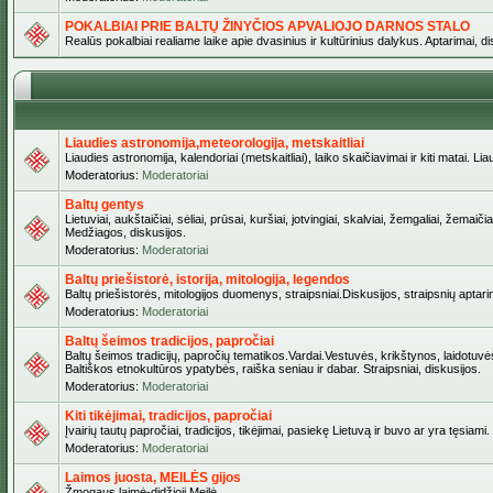
POKALBIAI PRIE BALTŲ ŽINYČIOS APVALIOJO DARNOS STALO
Realūs pokalbiai realiame laike apie dvasinius ir kultūrinius dalykus. Aptarimai, d
Liaudies astronomija,meteorologija, metskaitliai
Liaudies astronomija, kalendoriai (metskaitliai), laiko skaičiavimai ir kiti matai. Lia
Moderatorius:
Moderatoriai
Baltų gentys
Lietuviai, aukštaičiai, sėliai, prūsai, kuršiai, jotvingiai, skalviai, žemgaliai, žem
Medžiagos, diskusijos.
Moderatorius:
Moderatoriai
Baltų priešistorė, istorija, mitologija, legendos
Baltų priešistorės, mitologijos duomenys, straipsniai.Diskusijos, straipsnių aptari
Moderatorius:
Moderatoriai
Baltų šeimos tradicijos, papročiai
Baltų šeimos tradicijų, papročių tematikos.Vardai.Vestuvės, krikštynos, laidotuvė
Baltiškos etnokultūros ypatybės, raiška seniau ir dabar. Straipsniai, diskusijos.
Moderatorius:
Moderatoriai
Kiti tikėjimai, tradicijos, papročiai
Įvairių tautų papročiai, tradicijos, tikėjimai, pasiekę Lietuvą ir buvo ar yra tęsiami.
Moderatorius:
Moderatoriai
Laimos juosta, MEILĖS gijos
Žmogaus laimė-didžioji Meilė.