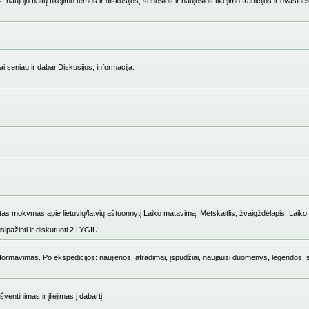
 naujojo baltų tikėjimo temos ir diskusijos, senosios ir naujosios tikėjimo tradicijos ir dvasinė
i seniau ir dabar.Diskusijos, informacija.
mokymas apie lietuvių/latvių aštuonnytį Laiko matavimą. Metskaitlis, žvaigždėlapis, Laiko i
ipažinti ir diskutuoti 2 LYGIU.
ų formavimas. Po ekspedicijos: naujienos, atradimai, įspūdžiai, naujausi duomenys, legendos, 
entinimas ir įliejimas į dabartį.