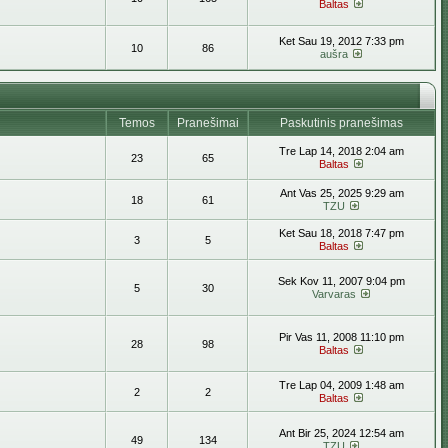
Baltas
Ket Sau 19, 2012 7:33 pm
10
86
aušra
Temos
Pranešimai
Paskutinis pranešimas
Tre Lap 14, 2018 2:04 am
23
65
Baltas
Ant Vas 25, 2025 9:29 am
18
61
TZU
Ket Sau 18, 2018 7:47 pm
3
5
Baltas
Sek Kov 11, 2007 9:04 pm
5
30
Varvaras
Pir Vas 11, 2008 11:10 pm
28
98
Baltas
Tre Lap 04, 2009 1:48 am
2
2
Baltas
Ant Bir 25, 2024 12:54 am
49
134
TZU