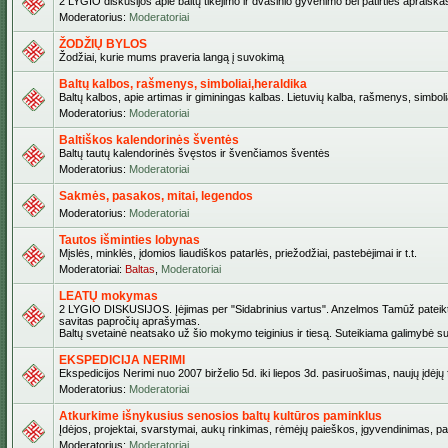
2 LYGIO diskusijos apie baltų tikėjimo ir dvasinio gyvenimo bei patirties apraiškas,
Moderatorius:
Moderatoriai
ŽODŽIŲ BYLOS
Žodžiai, kurie mums praveria langą į suvokimą
Baltų kalbos, rašmenys, simboliai,heraldika
Baltų kalbos, apie artimas ir giminingas kalbas. Lietuvių kalba, rašmenys, simbolia
Moderatorius:
Moderatoriai
Baltiškos kalendorinės šventės
Baltų tautų kalendorinės švęstos ir švenčiamos šventės
Moderatorius:
Moderatoriai
Sakmės, pasakos, mitai, legendos
Moderatorius:
Moderatoriai
Tautos išminties lobynas
Mįslės, minklės, įdomios liaudiškos patarlės, priežodžiai, pastebėjimai ir t.t.
Moderatoriai:
Baltas
,
Moderatoriai
LEATŲ mokymas
2 LYGIO DISKUSIJOS. Įėjimas per "Sidabrinius vartus". Anzelmos Tamūž pateiktas 
savitas papročių aprašymas.
Baltų svetainė neatsako už šio mokymo teiginius ir tiesą. Suteikiama galimybė sus
EKSPEDICIJA NERIMI
Ekspedicijos Nerimi nuo 2007 birželio 5d. iki liepos 3d. pasiruošimas, naujų įdėj
Moderatorius:
Moderatoriai
Atkurkime išnykusius senosios baltų kultūros paminklus
Įdėjos, projektai, svarstymai, aukų rinkimas, rėmėjų paieškos, įgyvendinimas, pašv
Moderatorius:
Moderatoriai