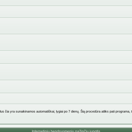
us čia yra sunaikinamos automatiškai, lygiai po 7 dienų. Šią procedūra atliks pati programa, 
Internetinių bendruomenių pažinčių jungtis