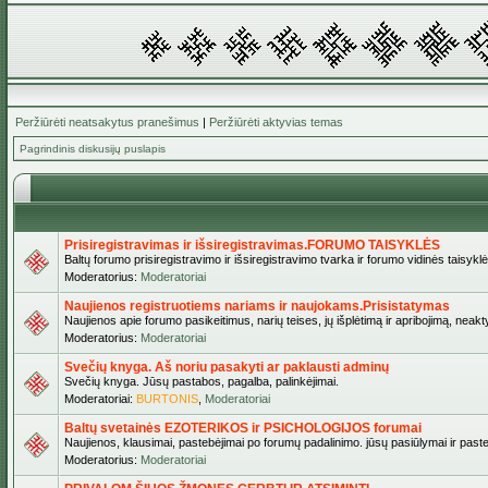
Peržiūrėti neatsakytus pranešimus
|
Peržiūrėti aktyvias temas
Pagrindinis diskusijų puslapis
Prisiregistravimas ir išsiregistravimas.FORUMO TAISYKLĖS
Baltų forumo prisiregistravimo ir išsiregistravimo tvarka ir forumo vidinės taisykl
Moderatorius:
Moderatoriai
Naujienos registruotiems nariams ir naujokams.Prisistatymas
Naujienos apie forumo pasikeitimus, narių teises, jų išplėtimą ir apribojimą, neakt
Moderatorius:
Moderatoriai
Svečių knyga. Aš noriu pasakyti ar paklausti adminų
Svečių knyga. Jūsų pastabos, pagalba, palinkėjimai.
Moderatoriai:
BURTONIS
,
Moderatoriai
Baltų svetainės EZOTERIKOS ir PSICHOLOGIJOS forumai
Naujienos, klausimai, pastebėjimai po forumų padalinimo. jūsų pasiūlymai ir paste
Moderatorius:
Moderatoriai