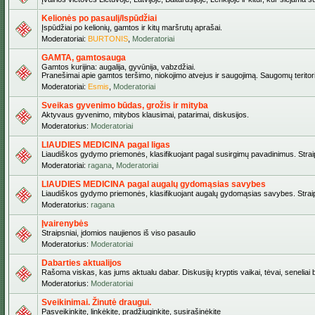
Kelionės po pasaulį/Ispūdžiai
Įspūdžiai po kelionių, gamtos ir kitų maršrutų aprašai.
Moderatoriai:
BURTONIS
,
Moderatoriai
GAMTA, gamtosauga
Gamtos kurijina: augalija, gyvūnija, vabzdžiai.
Pranešimai apie gamtos teršimo, niokojimo atvejus ir saugojimą. Saugomų teritori
Moderatoriai:
Esmis
,
Moderatoriai
Sveikas gyvenimo būdas, grožis ir mityba
Aktyvaus gyvenimo, mitybos klausimai, patarimai, diskusijos.
Moderatorius:
Moderatoriai
LIAUDIES MEDICINA pagal ligas
Liaudiškos gydymo priemonės, klasifikuojant pagal susirgimų pavadinimus. Straips
Moderatoriai:
ragana
,
Moderatoriai
LIAUDIES MEDICINA pagal augalų gydomąsias savybes
Liaudiškos gydymo priemonės, klasifikuojant augalų gydomąsias savybes. Straipsn
Moderatorius:
ragana
Įvairenybės
Straipsniai, įdomios naujienos iš viso pasaulio
Moderatorius:
Moderatoriai
Dabarties aktualijos
Rašoma viskas, kas jums aktualu dabar. Diskusijų kryptis vaikai, tėvai, seneliai be
Moderatorius:
Moderatoriai
Sveikinimai. Žinutė draugui.
Pasveikinkite, linkėkite, pradžiuginkite, susirašinėkite