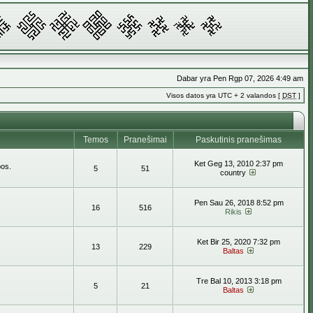
Dabar yra Pen Rgp 07, 2026 4:49 am
Visos datos yra UTC + 2 valandos [
DST
]
Temos
Pranešimai
Paskutinis pranešimas
Ket Geg 13, 2010 2:37 pm
bos.
5
51
country
Pen Sau 26, 2018 8:52 pm
16
516
Rikis
Ket Bir 25, 2020 7:32 pm
13
229
Baltas
Tre Bal 10, 2013 3:18 pm
5
21
Baltas