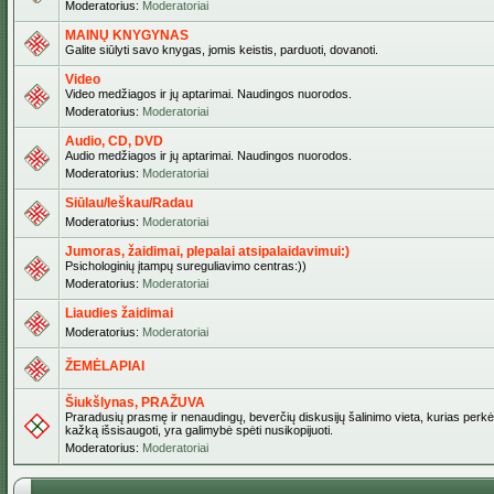
Moderatorius:
Moderatoriai
MAINŲ KNYGYNAS
Galite siūlyti savo knygas, jomis keistis, parduoti, dovanoti.
Video
Video medžiagos ir jų aptarimai. Naudingos nuorodos.
Moderatorius:
Moderatoriai
Audio, CD, DVD
Audio medžiagos ir jų aptarimai. Naudingos nuorodos.
Moderatorius:
Moderatoriai
Siūlau/Ieškau/Radau
Moderatorius:
Moderatoriai
Jumoras, žaidimai, plepalai atsipalaidavimui:)
Psichologinių įtampų sureguliavimo centras:))
Moderatorius:
Moderatoriai
Liaudies žaidimai
Moderatorius:
Moderatoriai
ŽEMĖLAPIAI
Šiukšlynas, PRAŽUVA
Praradusių prasmę ir nenaudingų, beverčių diskusijų šalinimo vieta, kurias perkėl
kažką išsisaugoti, yra galimybė spėti nusikopijuoti.
Moderatorius:
Moderatoriai