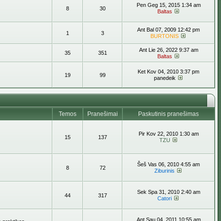
Pen Geg 15, 2015 1:34 am
8
30
Baltas
Ant Bal 07, 2009 12:42 pm
1
3
BURTONIS
Ant Lie 26, 2022 9:37 am
35
351
Baltas
Ket Kov 04, 2010 3:37 pm
19
99
panedeik
Temos
Pranešimai
Paskutinis pranešimas
Pir Kov 22, 2010 1:30 am
15
137
TZU
Šeš Vas 06, 2010 4:55 am
8
72
Ziburinis
Sek Spa 31, 2010 2:40 am
44
317
Catori
Ant Sau 04, 2011 10:55 am