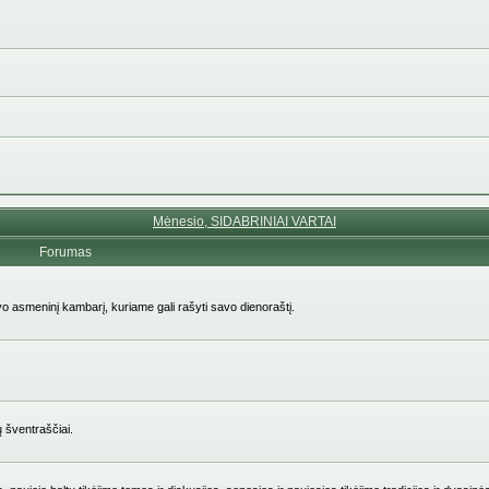
Mėnesio, SIDABRINIAI VARTAI
Forumas
avo asmeninį kambarį, kuriame gali rašyti savo dienoraštį.
ų šventraščiai.