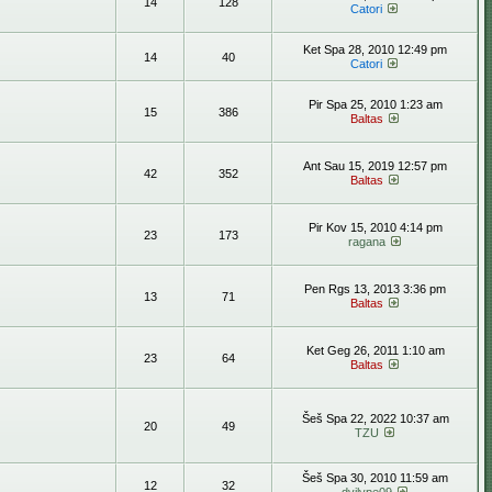
14
128
Catori
Ket Spa 28, 2010 12:49 pm
14
40
Catori
Pir Spa 25, 2010 1:23 am
15
386
Baltas
Ant Sau 15, 2019 12:57 pm
42
352
Baltas
Pir Kov 15, 2010 4:14 pm
23
173
ragana
Pen Rgs 13, 2013 3:36 pm
13
71
Baltas
Ket Geg 26, 2011 1:10 am
23
64
Baltas
Šeš Spa 22, 2022 10:37 am
20
49
TZU
Šeš Spa 30, 2010 11:59 am
12
32