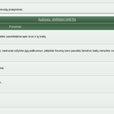
iskusijų pratęsimas.
Aušrinės, VARINIAI VARTAI
Forumas
udies pastebėjimai apie orus ir jų kaitą.
aičiai, nadruviai rašykite jųjų palikuonys, pildykite forumą savo paveldu bendros baltų vienybės v
mai.
s.