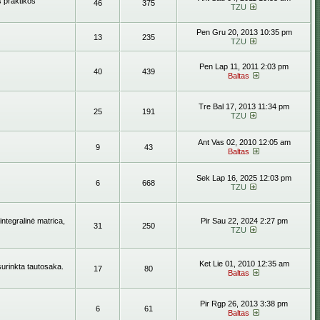
s praktikos
46
375
TZU
Pen Gru 20, 2013 10:35 pm
13
235
TZU
Pen Lap 11, 2011 2:03 pm
40
439
Baltas
Tre Bal 17, 2013 11:34 pm
25
191
TZU
Ant Vas 02, 2010 12:05 am
9
43
Baltas
Sek Lap 16, 2025 12:03 pm
6
668
TZU
ntegralinė matrica,
Pir Sau 22, 2024 2:27 pm
31
250
TZU
Ket Lie 01, 2010 12:35 am
surinkta tautosaka.
17
80
Baltas
Pir Rgp 26, 2013 3:38 pm
6
61
Baltas