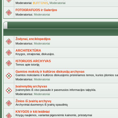
Moderatoriai:
BURTONIS
,
Moderatoriai
FOTOGRAFIJOS ir Galerijos
Moderatorius:
Moderatoriai
Žodynai, enciklopedijos
Moderatorius:
Moderatoriai
ARCHITEKTŪRA
Knygos, straipsniai, diskusijos.
ISTORIJOS ARCHYVAS
Temos apie istoriją
Gamtos mokslų ir kultūros diskusijų archyvas
Gamtos mokslams ir kultūros diskusijoms priskiriamos temos, kurios įdomios sa
Moderatorius:
Moderatoriai
Įvairenybių archyvas
Įvairenybės iš viso pasaulio ir pasenusios informacijos talpykla.
Moderatorius:
Moderatoriai
Žinios iš įvairių archyvų
Archyviniai duomenys iš įvairių spaudinių
KNYGOS ir kiti leidiniai
Knygų naujienos, variantai pigesnėmis kainomis, pristatymai