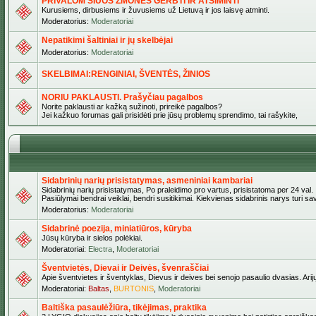
PRIVALOM ŠIUOS ŽMONES GERBTI IR ATSIMINTI
Kurusiems, dirbusiems ir žuvusiems už Lietuvą ir jos laisvę atminti.
Moderatorius:
Moderatoriai
Nepatikimi šaltiniai ir jų skelbėjai
Moderatorius:
Moderatoriai
SKELBIMAI:RENGINIAI, ŠVENTĖS, ŽINIOS
NORIU PAKLAUSTI. Prašyčiau pagalbos
Norite paklausti ar kažką sužinoti, prireikė pagalbos?
Jei kažkuo forumas gali prisidėti prie jūsų problemų sprendimo, tai rašykite,
Sidabrinių narių prisistatymas, asmeniniai kambariai
Sidabrinių narių prisistatymas, Po praleidimo pro vartus, prisistatoma per 24 val.
Pasiūlymai bendrai veiklai, bendri susitikimai. Kiekvienas sidabrinis narys turi s
Moderatorius:
Moderatoriai
Sidabrinė poezija, miniatiūros, kūryba
Jūsų kūryba ir sielos polėkiai.
Moderatoriai:
Electra
,
Moderatoriai
Šventvietės, Dievai ir Deivės, švenraščiai
Apie šventvietes ir šventyklas, Dievus ir deives bei senojo pasaulio dvasias. Arij
Moderatoriai:
Baltas
,
BURTONIS
,
Moderatoriai
Baltiška pasaulėžiūra, tikėjimas, praktika