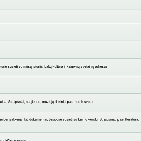
ie susieti su mūsų istorija, baltų kultūra ir kaimynų svetainių adresus.
ldą. Straipsniai, naujienos, muziejų rinkiniai pas mus ir svetur.
i įsakymai, kiti dokumentai, tiesiogiai susieti su kaimo verslu. Straipsniai, įvairi literatūra.
su baltišku paveldu.