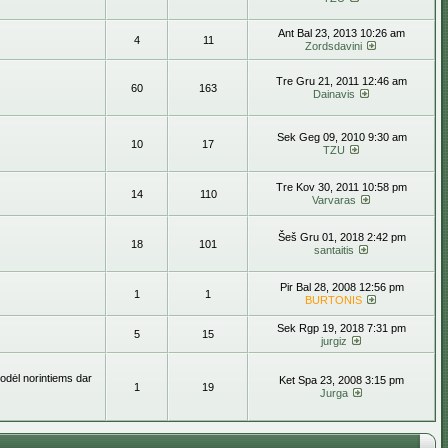
Ant Bal 23, 2013 10:26 am
4
11
Zordsdavini
Tre Gru 21, 2011 12:46 am
60
163
Dainavis
Sek Geg 09, 2010 9:30 am
10
17
TZU
Tre Kov 30, 2011 10:58 pm
14
110
Varvaras
Šeš Gru 01, 2018 2:42 pm
18
101
santaitis
Pir Bal 28, 2008 12:56 pm
1
1
BURTONIS
Sek Rgp 19, 2018 7:31 pm
5
15
jurgiz
todėl norintiems dar
Ket Spa 23, 2008 3:15 pm
1
19
Jurga