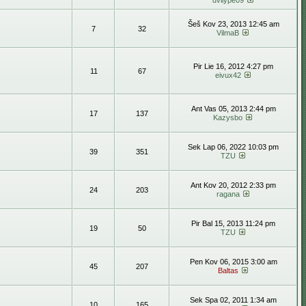
dvilype09
Šeš Kov 23, 2013 12:45 am
7
32
VilmaB
Pir Lie 16, 2012 4:27 pm
11
67
eivux42
Ant Vas 05, 2013 2:44 pm
17
137
Kazysbo
Sek Lap 06, 2022 10:03 pm
39
351
TZU
Ant Kov 20, 2012 2:33 pm
24
203
ragana
Pir Bal 15, 2013 11:24 pm
19
50
TZU
Pen Kov 06, 2015 3:00 am
45
207
Baltas
Sek Spa 02, 2011 1:34 am
10
165