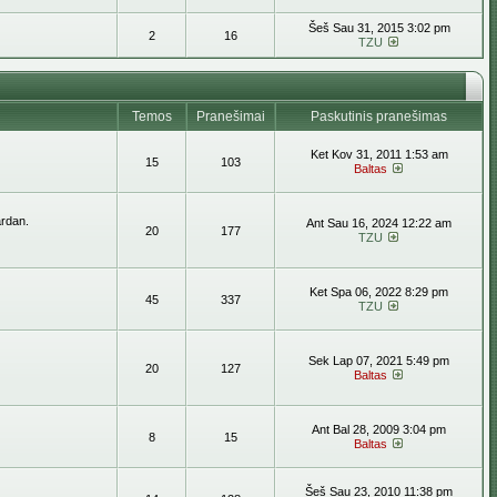
Šeš Sau 31, 2015 3:02 pm
2
16
TZU
Temos
Pranešimai
Paskutinis pranešimas
Ket Kov 31, 2011 1:53 am
15
103
Baltas
ardan.
Ant Sau 16, 2024 12:22 am
20
177
TZU
Ket Spa 06, 2022 8:29 pm
45
337
TZU
Sek Lap 07, 2021 5:49 pm
20
127
Baltas
Ant Bal 28, 2009 3:04 pm
8
15
Baltas
Šeš Sau 23, 2010 11:38 pm