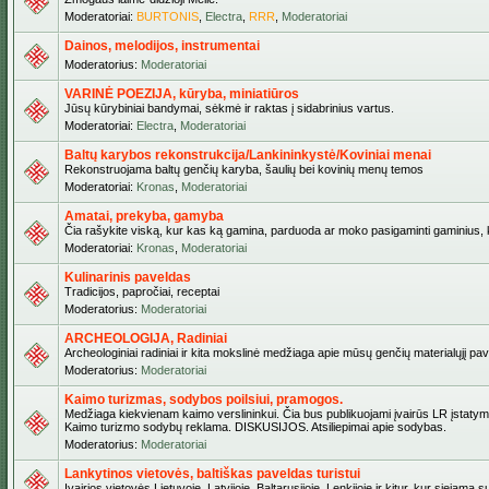
Moderatoriai:
BURTONIS
,
Electra
,
RRR
,
Moderatoriai
Dainos, melodijos, instrumentai
Moderatorius:
Moderatoriai
VARINĖ POEZIJA, kūryba, miniatiūros
Jūsų kūrybiniai bandymai, sėkmė ir raktas į sidabrinius vartus.
Moderatoriai:
Electra
,
Moderatoriai
Baltų karybos rekonstrukcija/Lankininkystė/Koviniai menai
Rekonstruojama baltų genčių karyba, šaulių bei kovinių menų temos
Moderatoriai:
Kronas
,
Moderatoriai
Amatai, prekyba, gamyba
Čia rašykite viską, kur kas ką gamina, parduoda ar moko pasigaminti gaminius, kur
Moderatoriai:
Kronas
,
Moderatoriai
Kulinarinis paveldas
Tradicijos, papročiai, receptai
Moderatorius:
Moderatoriai
ARCHEOLOGIJA, Radiniai
Archeologiniai radiniai ir kita mokslinė medžiaga apie mūsų genčių materialųjį pave
Moderatorius:
Moderatoriai
Kaimo turizmas, sodybos poilsiui, pramogos.
Medžiaga kiekvienam kaimo verslininkui. Čia bus publikuojami įvairūs LR įstatymai be
Kaimo turizmo sodybų reklama. DISKUSIJOS. Atsiliepimai apie sodybas.
Moderatorius:
Moderatoriai
Lankytinos vietovės, baltiškas paveldas turistui
Įvairios vietovės Lietuvoje, Latvijoje, Baltarusijoje, Lenkijoje ir kitur, kur siejama 