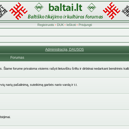
Registruotis
•
DUK
•
Ieškoti
•
Prisijungti
Administracija, DAUSOS
Forumas
ės. Šiame forume privaloma visiems rašyti lietuvišku šriftu ir dirbtinai nedarkant bendrinės kal
yvių narių pašalinimą, suteikimą garbės nario vardą ir t.t.
bėjimai.