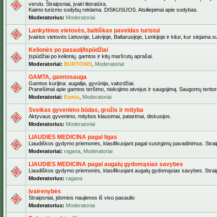
verslu. Straipsniai, įvairi literatūra.
Kaimo turizmo sodybų reklama. DISKUSIJOS. Atsiliepimai apie sodybas.
Moderatorius:
Moderatoriai
Lankytinos vietovės, baltiškas paveldas turistui
Įvairios vietovės Lietuvoje, Latvijoje, Baltarusijoje, Lenkijoje ir kitur, kur siejama 
Kelionės po pasaulį/Ispūdžiai
Įspūdžiai po kelionių, gamtos ir kitų maršrutų aprašai.
Moderatoriai:
BURTONIS
,
Moderatoriai
GAMTA, gamtosauga
Gamtos kurijina: augalija, gyvūnija, vabzdžiai.
Pranešimai apie gamtos teršimo, niokojimo atvejus ir saugojimą. Saugomų teritori
Moderatoriai:
Esmis
,
Moderatoriai
Sveikas gyvenimo būdas, grožis ir mityba
Aktyvaus gyvenimo, mitybos klausimai, patarimai, diskusijos.
Moderatorius:
Moderatoriai
LIAUDIES MEDICINA pagal ligas
Liaudiškos gydymo priemonės, klasifikuojant pagal susirgimų pavadinimus. Straips
Moderatoriai:
ragana
,
Moderatoriai
LIAUDIES MEDICINA pagal augalų gydomąsias savybes
Liaudiškos gydymo priemonės, klasifikuojant augalų gydomąsias savybes. Straipsn
Moderatorius:
ragana
Įvairenybės
Straipsniai, įdomios naujienos iš viso pasaulio
Moderatorius:
Moderatoriai