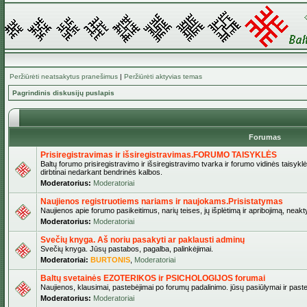
Peržiūrėti neatsakytus pranešimus
|
Peržiūrėti aktyvias temas
Pagrindinis diskusijų puslapis
Forumas
Prisiregistravimas ir išsiregistravimas.FORUMO TAISYKLĖS
Baltų forumo prisiregistravimo ir išsiregistravimo tvarka ir forumo vidinės taisykl
dirbtinai nedarkant bendrinės kalbos.
Moderatorius:
Moderatoriai
Naujienos registruotiems nariams ir naujokams.Prisistatymas
Naujienos apie forumo pasikeitimus, narių teises, jų išplėtimą ir apribojimą, neakt
Moderatorius:
Moderatoriai
Svečių knyga. Aš noriu pasakyti ar paklausti adminų
Svečių knyga. Jūsų pastabos, pagalba, palinkėjimai.
Moderatoriai:
BURTONIS
,
Moderatoriai
Baltų svetainės EZOTERIKOS ir PSICHOLOGIJOS forumai
Naujienos, klausimai, pastebėjimai po forumų padalinimo. jūsų pasiūlymai ir paste
Moderatorius:
Moderatoriai