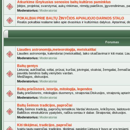
Atkurkime išnykusius senosios baltų kultūros paminklus
Įdėjos, projektai, svarstymai, aukų rinkimas, rėmėjų paieškos, įgyvendinimas, pašv
Moderatorius:
Moderatoriai
POKALBIAI PRIE BALTŲ ŽINYČIOS APVALIOJO DARNOS STALO
Realūs pokalbiai realiame laike apie dvasinius ir kultūrinius dalykus. Aptarimai, d
Forumas
Liaudies astronomija,meteorologija, metskaitliai
Liaudies astronomija, kalendoriai (metskaitliai), laiko skaičiavimai ir kiti matai. Lia
Moderatorius:
Moderatoriai
Baltų gentys
Lietuviai, aukštaičiai, sėliai, prūsai, kuršiai, jotvingiai, skalviai, žemgaliai, žemai
paveldu bendros baltų vienybės vardan.
Medžiagos, diskusijos.
Moderatorius:
Moderatoriai
Baltų priešistorė, istorija, mitologija, legendos
Baltų priešistorės, mitologijos duomenys, straipsniai.Diskusijos, straipsnių aptari
Moderatorius:
Moderatoriai
Baltų šeimos tradicijos, papročiai
Baltų šeimos tradicijų, papročių tematikos.Vardai.Vestuvės, krikštynos, laidotuvė
Baltiškos etnokultūros ypatybės, raiška seniau ir dabar. Straipsniai, diskusijos.
Moderatorius:
Moderatoriai
Kiti tikėjimai, tradicijos, papročiai
Įvairių tautų papročiai, tradicijos, tikėjimai, pasiekę Lietuvą ir buvo ar yra tęsiami.