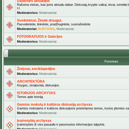
Dabarties aktualijos
Rašoma viskas, kas jums aktualu dabar. Diskusijų kryptis vaikai, tėvai, seneliai b
t.t.
Moderatorius:
Moderatoriai
Sveikinimai. Žinutė draugui.
Pasveikinkite, linkėkite, pradžiuginkite, susirašinėkite
Moderatoriai:
BURTONIS
,
Moderatoriai
FOTOGRAFIJOS ir Galerijos
Moderatorius:
Moderatoriai
Forumas
Žodynai, enciklopedijos
Moderatorius:
Moderatoriai
ARCHITEKTŪRA
Knygos, straipsniai, diskusijos.
ISTORIJOS ARCHYVAS
Temos apie istoriją
Gamtos mokslų ir kultūros diskusijų archyvas
Gamtos mokslams ir kultūros diskusijoms priskiriamos temos, kurios įdomios sa
Moderatorius:
Moderatoriai
Įvairenybių archyvas
Įvairenybės iš viso pasaulio ir pasenusios informacijos talpykla.