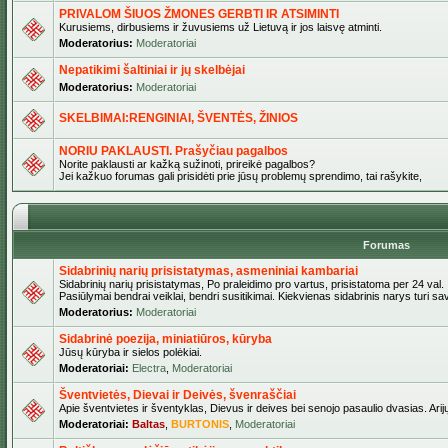
PRIVALOM ŠIUOS ŽMONES GERBTI IR ATSIMINTI
Kurusiems, dirbusiems ir žuvusiems už Lietuvą ir jos laisvę atminti.
Moderatorius:
Moderatoriai
Nepatikimi šaltiniai ir jų skelbėjai
Moderatorius:
Moderatoriai
SKELBIMAI:RENGINIAI, ŠVENTĖS, ŽINIOS
NORIU PAKLAUSTI. Prašyčiau pagalbos
Norite paklausti ar kažką sužinoti, prireikė pagalbos?
Jei kažkuo forumas gali prisidėti prie jūsų problemų sprendimo, tai rašykite,
Forumas
Sidabrinių narių prisistatymas, asmeniniai kambariai
Sidabrinių narių prisistatymas, Po praleidimo pro vartus, prisistatoma per 24 val.
Pasiūlymai bendrai veiklai, bendri susitikimai. Kiekvienas sidabrinis narys turi s
Moderatorius:
Moderatoriai
Sidabrinė poezija, miniatiūros, kūryba
Jūsų kūryba ir sielos polėkiai.
Moderatoriai:
Electra
,
Moderatoriai
Šventvietės, Dievai ir Deivės, švenraščiai
Apie šventvietes ir šventyklas, Dievus ir deives bei senojo pasaulio dvasias. Arij
Moderatoriai:
Baltas
,
BURTONIS
,
Moderatoriai