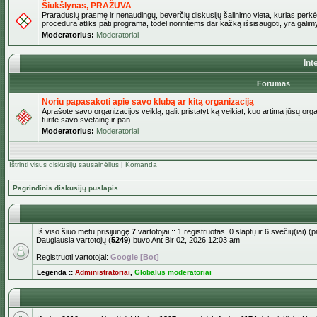
Šiukšlynas, PRAŽUVA
Praradusių prasmę ir nenaudingų, beverčių diskusijų šalinimo vieta, kurias perkėl
procedūra atliks pati programa, todėl norintiems dar kažką išsisaugoti, yra galimy
Moderatorius:
Moderatoriai
Int
Forumas
Noriu papasakoti apie savo klubą ar kitą organizaciją
Aprašote savo organizacijos veiklą, galit pristatyt ką veikiat, kuo artima jūsų org
turite savo svetainę ir pan.
Moderatorius:
Moderatoriai
Ištrinti visus diskusijų sausainėlius
|
Komanda
Pagrindinis diskusijų puslapis
Iš viso šiuo metu prisijungę
7
vartotojai :: 1 registruotas, 0 slaptų ir 6 svečių(iai)
Daugiausia vartotojų (
5249
) buvo Ant Bir 02, 2026 12:03 am
Registruoti vartotojai:
Google [Bot]
Legenda ::
Administratoriai
,
Globalūs moderatoriai