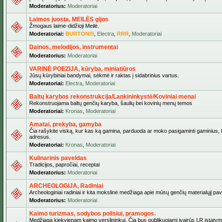
Moderatorius:
Moderatoriai
Laimos juosta, MEILĖS gijos
Žmogaus laimė-didžioji Meilė.
Moderatoriai:
BURTONIS
,
Electra
,
RRR
,
Moderatoriai
Dainos, melodijos, instrumentai
Moderatorius:
Moderatoriai
VARINĖ POEZIJA, kūryba, miniatiūros
Jūsų kūrybiniai bandymai, sėkmė ir raktas į sidabrinius vartus.
Moderatoriai:
Electra
,
Moderatoriai
Baltų karybos rekonstrukcija/Lankininkystė/Koviniai menai
Rekonstruojama baltų genčių karyba, šaulių bei kovinių menų temos
Moderatoriai:
Kronas
,
Moderatoriai
Amatai, prekyba, gamyba
Čia rašykite viską, kur kas ką gamina, parduoda ar moko pasigaminti gaminius, kur
adresus.
Moderatoriai:
Kronas
,
Moderatoriai
Kulinarinis paveldas
Tradicijos, papročiai, receptai
Moderatorius:
Moderatoriai
ARCHEOLOGIJA, Radiniai
Archeologiniai radiniai ir kita mokslinė medžiaga apie mūsų genčių materialųjį pave
Moderatorius:
Moderatoriai
Kaimo turizmas, sodybos poilsiui, pramogos.
Medžiaga kiekvienam kaimo verslininkui. Čia bus publikuojami įvairūs LR įstatymai