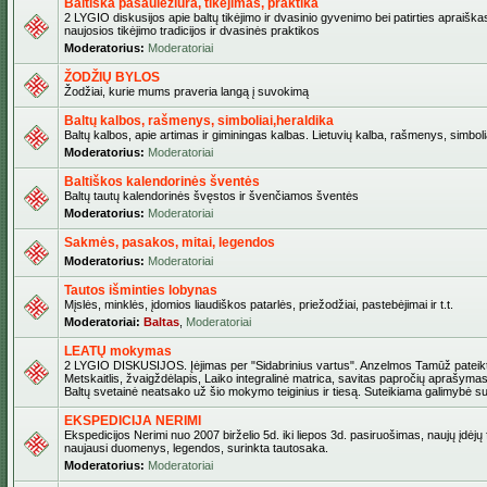
Baltiška pasaulėžiūra, tikėjimas, praktika
2 LYGIO diskusijos apie baltų tikėjimo ir dvasinio gyvenimo bei patirties apraiškas
naujosios tikėjimo tradicijos ir dvasinės praktikos
Moderatorius:
Moderatoriai
ŽODŽIŲ BYLOS
Žodžiai, kurie mums praveria langą į suvokimą
Baltų kalbos, rašmenys, simboliai,heraldika
Baltų kalbos, apie artimas ir giminingas kalbas. Lietuvių kalba, rašmenys, simbolia
Moderatorius:
Moderatoriai
Baltiškos kalendorinės šventės
Baltų tautų kalendorinės švęstos ir švenčiamos šventės
Moderatorius:
Moderatoriai
Sakmės, pasakos, mitai, legendos
Moderatorius:
Moderatoriai
Tautos išminties lobynas
Mįslės, minklės, įdomios liaudiškos patarlės, priežodžiai, pastebėjimai ir t.t.
Moderatoriai:
Baltas
,
Moderatoriai
LEATŲ mokymas
2 LYGIO DISKUSIJOS. Įėjimas per "Sidabrinius vartus". Anzelmos Tamūž pateikta
Metskaitlis, žvaigždėlapis, Laiko integralinė matrica, savitas papročių aprašymas
Baltų svetainė neatsako už šio mokymo teiginius ir tiesą. Suteikiama galimybė sus
EKSPEDICIJA NERIMI
Ekspedicijos Nerimi nuo 2007 birželio 5d. iki liepos 3d. pasiruošimas, naujų įdėjų
naujausi duomenys, legendos, surinkta tautosaka.
Moderatorius:
Moderatoriai