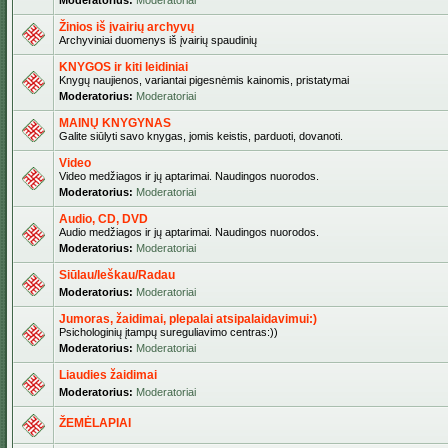
Moderatorius:
Moderatoriai
Žinios iš įvairių archyvų
Archyviniai duomenys iš įvairių spaudinių
KNYGOS ir kiti leidiniai
Knygų naujienos, variantai pigesnėmis kainomis, pristatymai
Moderatorius:
Moderatoriai
MAINŲ KNYGYNAS
Galite siūlyti savo knygas, jomis keistis, parduoti, dovanoti.
Video
Video medžiagos ir jų aptarimai. Naudingos nuorodos.
Moderatorius:
Moderatoriai
Audio, CD, DVD
Audio medžiagos ir jų aptarimai. Naudingos nuorodos.
Moderatorius:
Moderatoriai
Siūlau/Ieškau/Radau
Moderatorius:
Moderatoriai
Jumoras, žaidimai, plepalai atsipalaidavimui:)
Psichologinių įtampų sureguliavimo centras:))
Moderatorius:
Moderatoriai
Liaudies žaidimai
Moderatorius:
Moderatoriai
ŽEMĖLAPIAI