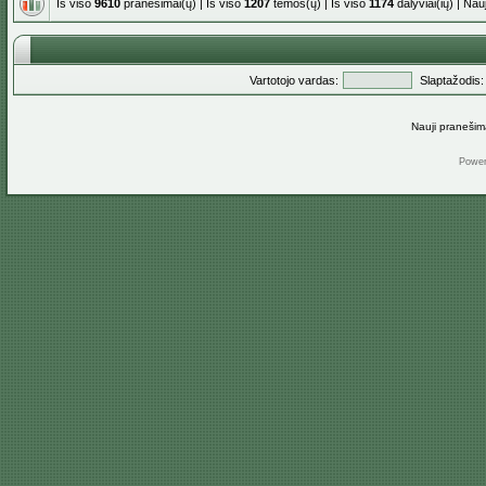
Iš viso
9610
pranešimai(ų) | Iš viso
1207
temos(ų) | Iš viso
1174
dalyviai(ių) | Na
Vartotojo vardas:
Slaptažodis:
Nauji pranešim
Powe