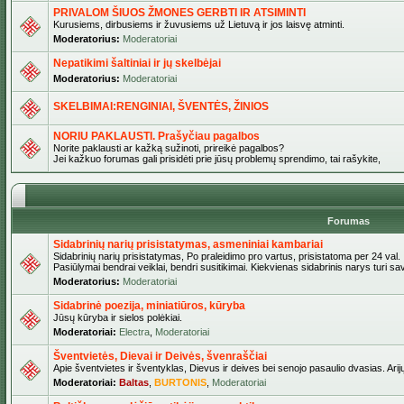
PRIVALOM ŠIUOS ŽMONES GERBTI IR ATSIMINTI
Kurusiems, dirbusiems ir žuvusiems už Lietuvą ir jos laisvę atminti.
Moderatorius:
Moderatoriai
Nepatikimi šaltiniai ir jų skelbėjai
Moderatorius:
Moderatoriai
SKELBIMAI:RENGINIAI, ŠVENTĖS, ŽINIOS
NORIU PAKLAUSTI. Prašyčiau pagalbos
Norite paklausti ar kažką sužinoti, prireikė pagalbos?
Jei kažkuo forumas gali prisidėti prie jūsų problemų sprendimo, tai rašykite,
Forumas
Sidabrinių narių prisistatymas, asmeniniai kambariai
Sidabrinių narių prisistatymas, Po praleidimo pro vartus, prisistatoma per 24 val.
Pasiūlymai bendrai veiklai, bendri susitikimai. Kiekvienas sidabrinis narys turi s
Moderatorius:
Moderatoriai
Sidabrinė poezija, miniatiūros, kūryba
Jūsų kūryba ir sielos polėkiai.
Moderatoriai:
Electra
,
Moderatoriai
Šventvietės, Dievai ir Deivės, švenraščiai
Apie šventvietes ir šventyklas, Dievus ir deives bei senojo pasaulio dvasias. Arij
Moderatoriai:
Baltas
,
BURTONIS
,
Moderatoriai