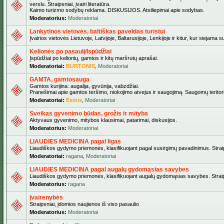
verslu. Straipsniai, įvairi literatūra.
Kaimo turizmo sodybų reklama. DISKUSIJOS. Atsiliepimai apie sodybas.
Moderatorius:
Moderatoriai
Lankytinos vietovės, baltiškas paveldas turistui
Įvairios vietovės Lietuvoje, Latvijoje, Baltarusijoje, Lenkijoje ir kitur, kur siejama 
Kelionės po pasaulį/Ispūdžiai
Įspūdžiai po kelionių, gamtos ir kitų maršrutų aprašai.
Moderatoriai:
BURTONIS
,
Moderatoriai
GAMTA, gamtosauga
Gamtos kurijina: augalija, gyvūnija, vabzdžiai.
Pranešimai apie gamtos teršimo, niokojimo atvejus ir saugojimą. Saugomų teritori
Moderatoriai:
Esmis
,
Moderatoriai
Sveikas gyvenimo būdas, grožis ir mityba
Aktyvaus gyvenimo, mitybos klausimai, patarimai, diskusijos.
Moderatorius:
Moderatoriai
LIAUDIES MEDICINA pagal ligas
Liaudiškos gydymo priemonės, klasifikuojant pagal susirgimų pavadinimus. Straips
Moderatoriai:
ragana
,
Moderatoriai
LIAUDIES MEDICINA pagal augalų gydomąsias savybes
Liaudiškos gydymo priemonės, klasifikuojant augalų gydomąsias savybes. Straipsn
Moderatorius:
ragana
Įvairenybės
Straipsniai, įdomios naujienos iš viso pasaulio
Moderatorius:
Moderatoriai