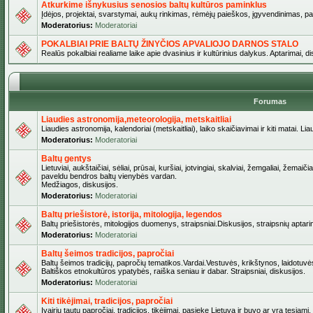
Atkurkime išnykusius senosios baltų kultūros paminklus
Įdėjos, projektai, svarstymai, aukų rinkimas, rėmėjų paieškos, įgyvendinimas, pašv
Moderatorius:
Moderatoriai
POKALBIAI PRIE BALTŲ ŽINYČIOS APVALIOJO DARNOS STALO
Realūs pokalbiai realiame laike apie dvasinius ir kultūrinius dalykus. Aptarimai, d
Forumas
Liaudies astronomija,meteorologija, metskaitliai
Liaudies astronomija, kalendoriai (metskaitliai), laiko skaičiavimai ir kiti matai. Lia
Moderatorius:
Moderatoriai
Baltų gentys
Lietuviai, aukštaičiai, sėliai, prūsai, kuršiai, jotvingiai, skalviai, žemgaliai, žemai
paveldu bendros baltų vienybės vardan.
Medžiagos, diskusijos.
Moderatorius:
Moderatoriai
Baltų priešistorė, istorija, mitologija, legendos
Baltų priešistorės, mitologijos duomenys, straipsniai.Diskusijos, straipsnių aptari
Moderatorius:
Moderatoriai
Baltų šeimos tradicijos, papročiai
Baltų šeimos tradicijų, papročių tematikos.Vardai.Vestuvės, krikštynos, laidotuvė
Baltiškos etnokultūros ypatybės, raiška seniau ir dabar. Straipsniai, diskusijos.
Moderatorius:
Moderatoriai
Kiti tikėjimai, tradicijos, papročiai
Įvairių tautų papročiai, tradicijos, tikėjimai, pasiekę Lietuvą ir buvo ar yra tęsiami.