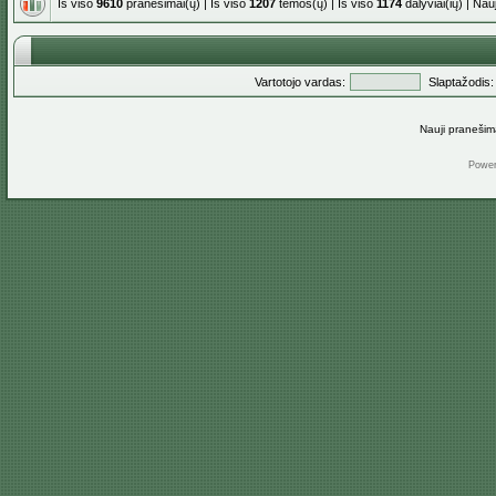
Iš viso
9610
pranešimai(ų) | Iš viso
1207
temos(ų) | Iš viso
1174
dalyviai(ių) | Na
Vartotojo vardas:
Slaptažodis:
Nauji pranešim
Powe