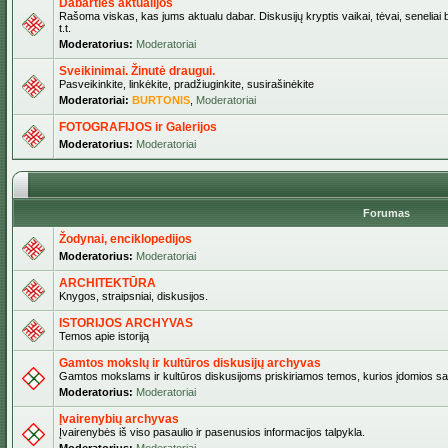
Dabarties aktualijos
Rašoma viskas, kas jums aktualu dabar. Diskusijų kryptis vaikai, tėvai, seneliai b
t.t.
Moderatorius:
Moderatoriai
Sveikinimai. Žinutė draugui.
Pasveikinkite, linkėkite, pradžiuginkite, susirašinėkite
Moderatoriai:
BURTONIS
,
Moderatoriai
FOTOGRAFIJOS ir Galerijos
Moderatorius:
Moderatoriai
Forumas
Žodynai, enciklopedijos
Moderatorius:
Moderatoriai
ARCHITEKTŪRA
Knygos, straipsniai, diskusijos.
ISTORIJOS ARCHYVAS
Temos apie istoriją
Gamtos mokslų ir kultūros diskusijų archyvas
Gamtos mokslams ir kultūros diskusijoms priskiriamos temos, kurios įdomios sa
Moderatorius:
Moderatoriai
Įvairenybių archyvas
Įvairenybės iš viso pasaulio ir pasenusios informacijos talpykla.