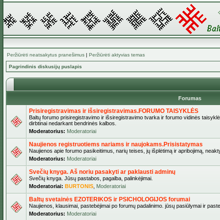
Peržiūrėti neatsakytus pranešimus
|
Peržiūrėti aktyvias temas
Pagrindinis diskusijų puslapis
Forumas
Prisiregistravimas ir išsiregistravimas.FORUMO TAISYKLĖS
Baltų forumo prisiregistravimo ir išsiregistravimo tvarka ir forumo vidinės taisykl
dirbtinai nedarkant bendrinės kalbos.
Moderatorius:
Moderatoriai
Naujienos registruotiems nariams ir naujokams.Prisistatymas
Naujienos apie forumo pasikeitimus, narių teises, jų išplėtimą ir apribojimą, neakt
Moderatorius:
Moderatoriai
Svečių knyga. Aš noriu pasakyti ar paklausti adminų
Svečių knyga. Jūsų pastabos, pagalba, palinkėjimai.
Moderatoriai:
BURTONIS
,
Moderatoriai
Baltų svetainės EZOTERIKOS ir PSICHOLOGIJOS forumai
Naujienos, klausimai, pastebėjimai po forumų padalinimo. jūsų pasiūlymai ir paste
Moderatorius:
Moderatoriai