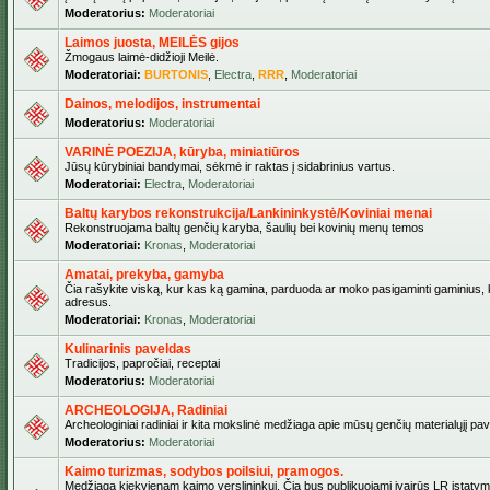
Moderatorius:
Moderatoriai
Laimos juosta, MEILĖS gijos
Žmogaus laimė-didžioji Meilė.
Moderatoriai:
BURTONIS
,
Electra
,
RRR
,
Moderatoriai
Dainos, melodijos, instrumentai
Moderatorius:
Moderatoriai
VARINĖ POEZIJA, kūryba, miniatiūros
Jūsų kūrybiniai bandymai, sėkmė ir raktas į sidabrinius vartus.
Moderatoriai:
Electra
,
Moderatoriai
Baltų karybos rekonstrukcija/Lankininkystė/Koviniai menai
Rekonstruojama baltų genčių karyba, šaulių bei kovinių menų temos
Moderatoriai:
Kronas
,
Moderatoriai
Amatai, prekyba, gamyba
Čia rašykite viską, kur kas ką gamina, parduoda ar moko pasigaminti gaminius, kur
adresus.
Moderatoriai:
Kronas
,
Moderatoriai
Kulinarinis paveldas
Tradicijos, papročiai, receptai
Moderatorius:
Moderatoriai
ARCHEOLOGIJA, Radiniai
Archeologiniai radiniai ir kita mokslinė medžiaga apie mūsų genčių materialųjį pave
Moderatorius:
Moderatoriai
Kaimo turizmas, sodybos poilsiui, pramogos.
Medžiaga kiekvienam kaimo verslininkui. Čia bus publikuojami įvairūs LR įstatymai