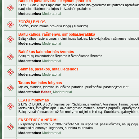
Baltiška pasaulėžiūra, tikėjimas, praktika
2 LYGIO diskusijos apie baltų tikėjimo ir dvasinio gyvenimo bei patirties apraiškas
naujosios tikėjimo tradicijos ir dvasinės praktikos
Moderatorius:
Moderatoriai
ŽODŽIŲ BYLOS
Žodžiai, kurie mums praveria langą į suvokimą
Baltų kalbos, rašmenys, simboliai,heraldika
Baltų kalbos, apie artimas ir giminingas kalbas. Lietuvių kalba, rašmenys, simbolia
Moderatorius:
Moderatoriai
Baltiškos kalendorinės šventės
Baltų tautų kalendorinės švęstos ir švenčiamos šventės
Moderatorius:
Moderatoriai
Sakmės, pasakos, mitai, legendos
Moderatorius:
Moderatoriai
Tautos išminties lobynas
Mįslės, minklės, įdomios liaudiškos patarlės, priežodžiai, pastebėjimai ir t.t.
Moderatoriai:
Baltas
,
Moderatoriai
LEATŲ mokymas
2 LYGIO DISKUSIJOS. Įėjimas per "Sidabrinius vartus". Anzelmos Tamūž pateikta
Metskaitlis, žvaigždėlapis, Laiko integralinė matrica, savitas papročių aprašymas
Baltų svetainė neatsako už šio mokymo teiginius ir tiesą. Suteikiama galimybė sus
EKSPEDICIJA NERIMI
Ekspedicijos Nerimi nuo 2007 birželio 5d. iki liepos 3d. pasiruošimas, naujų įdėjų
naujausi duomenys, legendos, surinkta tautosaka.
Moderatorius:
Moderatoriai