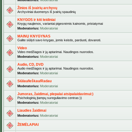
Moderatorius:
Moderatoriai
Žinios iš įvairių archyvų
Archyviniai duomenys iš įvairių spaudinių
KNYGOS ir kiti leidiniai
Knygų naujienos, variantai pigesnėmis kainomis, pristatymai
Moderatorius:
Moderatoriai
MAINŲ KNYGYNAS
Galite siūlyti savo knygas, jomis keistis, parduoti, dovanoti.
Video
Video medžiagos ir jų aptarimai. Naudingos nuorodos.
Moderatorius:
Moderatoriai
Audio, CD, DVD
Audio medžiagos ir jų aptarimai. Naudingos nuorodos.
Moderatorius:
Moderatoriai
Siūlau/Ieškau/Radau
Moderatorius:
Moderatoriai
Jumoras, žaidimai, plepalai atsipalaidavimui:)
Psichologinių įtampų sureguliavimo centras:))
Moderatorius:
Moderatoriai
Liaudies žaidimai
Moderatorius:
Moderatoriai
ŽEMĖLAPIAI