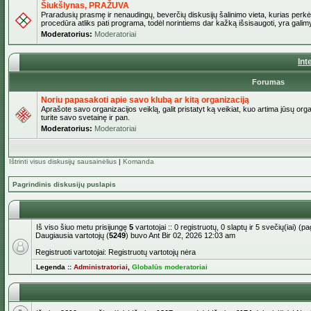
Šiukšlynas, PRAŽUVA
Praradusių prasmę ir nenaudingų, beverčių diskusijų šalinimo vieta, kurias perkėl
procedūra atliks pati programa, todėl norintiems dar kažką išsisaugoti, yra galimy
Moderatorius:
Moderatoriai
Int
Forumas
Noriu papasakoti apie savo klubą ar kitą organizaciją
Aprašote savo organizacijos veiklą, galit pristatyt ką veikiat, kuo artima jūsų org
turite savo svetainę ir pan.
Moderatorius:
Moderatoriai
Ištrinti visus diskusijų sausainėlius
|
Komanda
Pagrindinis diskusijų puslapis
Iš viso šiuo metu prisijungę
5
vartotojai :: 0 registruotų, 0 slaptų ir 5 svečių(iai) 
Daugiausia vartotojų (
5249
) buvo Ant Bir 02, 2026 12:03 am
Registruoti vartotojai: Registruotų vartotojų nėra
Legenda ::
Administratoriai
,
Globalūs moderatoriai