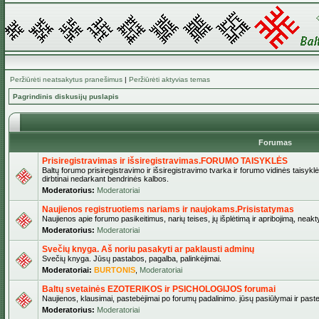
Peržiūrėti neatsakytus pranešimus
|
Peržiūrėti aktyvias temas
Pagrindinis diskusijų puslapis
Forumas
Prisiregistravimas ir išsiregistravimas.FORUMO TAISYKLĖS
Baltų forumo prisiregistravimo ir išsiregistravimo tvarka ir forumo vidinės taisykl
dirbtinai nedarkant bendrinės kalbos.
Moderatorius:
Moderatoriai
Naujienos registruotiems nariams ir naujokams.Prisistatymas
Naujienos apie forumo pasikeitimus, narių teises, jų išplėtimą ir apribojimą, neakt
Moderatorius:
Moderatoriai
Svečių knyga. Aš noriu pasakyti ar paklausti adminų
Svečių knyga. Jūsų pastabos, pagalba, palinkėjimai.
Moderatoriai:
BURTONIS
,
Moderatoriai
Baltų svetainės EZOTERIKOS ir PSICHOLOGIJOS forumai
Naujienos, klausimai, pastebėjimai po forumų padalinimo. jūsų pasiūlymai ir paste
Moderatorius:
Moderatoriai