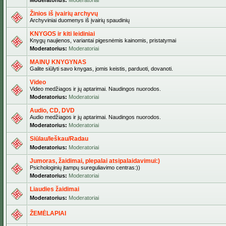
Moderatorius:
Moderatoriai
Žinios iš įvairių archyvų
Archyviniai duomenys iš įvairių spaudinių
KNYGOS ir kiti leidiniai
Knygų naujienos, variantai pigesnėmis kainomis, pristatymai
Moderatorius:
Moderatoriai
MAINŲ KNYGYNAS
Galite siūlyti savo knygas, jomis keistis, parduoti, dovanoti.
Video
Video medžiagos ir jų aptarimai. Naudingos nuorodos.
Moderatorius:
Moderatoriai
Audio, CD, DVD
Audio medžiagos ir jų aptarimai. Naudingos nuorodos.
Moderatorius:
Moderatoriai
Siūlau/Ieškau/Radau
Moderatorius:
Moderatoriai
Jumoras, žaidimai, plepalai atsipalaidavimui:)
Psichologinių įtampų sureguliavimo centras:))
Moderatorius:
Moderatoriai
Liaudies žaidimai
Moderatorius:
Moderatoriai
ŽEMĖLAPIAI