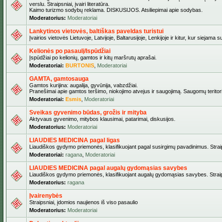
verslu. Straipsniai, įvairi literatūra.
Kaimo turizmo sodybų reklama. DISKUSIJOS. Atsiliepimai apie sodybas.
Moderatorius:
Moderatoriai
Lankytinos vietovės, baltiškas paveldas turistui
Įvairios vietovės Lietuvoje, Latvijoje, Baltarusijoje, Lenkijoje ir kitur, kur siejama 
Kelionės po pasaulį/Ispūdžiai
Įspūdžiai po kelionių, gamtos ir kitų maršrutų aprašai.
Moderatoriai:
BURTONIS
,
Moderatoriai
GAMTA, gamtosauga
Gamtos kurijina: augalija, gyvūnija, vabzdžiai.
Pranešimai apie gamtos teršimo, niokojimo atvejus ir saugojimą. Saugomų teritori
Moderatoriai:
Esmis
,
Moderatoriai
Sveikas gyvenimo būdas, grožis ir mityba
Aktyvaus gyvenimo, mitybos klausimai, patarimai, diskusijos.
Moderatorius:
Moderatoriai
LIAUDIES MEDICINA pagal ligas
Liaudiškos gydymo priemonės, klasifikuojant pagal susirgimų pavadinimus. Straips
Moderatoriai:
ragana
,
Moderatoriai
LIAUDIES MEDICINA pagal augalų gydomąsias savybes
Liaudiškos gydymo priemonės, klasifikuojant augalų gydomąsias savybes. Straipsn
Moderatorius:
ragana
Įvairenybės
Straipsniai, įdomios naujienos iš viso pasaulio
Moderatorius:
Moderatoriai