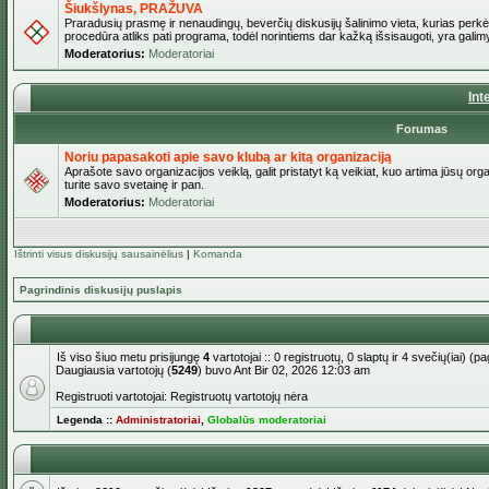
Šiukšlynas, PRAŽUVA
Praradusių prasmę ir nenaudingų, beverčių diskusijų šalinimo vieta, kurias perkėl
procedūra atliks pati programa, todėl norintiems dar kažką išsisaugoti, yra galimy
Moderatorius:
Moderatoriai
Int
Forumas
Noriu papasakoti apie savo klubą ar kitą organizaciją
Aprašote savo organizacijos veiklą, galit pristatyt ką veikiat, kuo artima jūsų org
turite savo svetainę ir pan.
Moderatorius:
Moderatoriai
Ištrinti visus diskusijų sausainėlius
|
Komanda
Pagrindinis diskusijų puslapis
Iš viso šiuo metu prisijungę
4
vartotojai :: 0 registruotų, 0 slaptų ir 4 svečių(iai) 
Daugiausia vartotojų (
5249
) buvo Ant Bir 02, 2026 12:03 am
Registruoti vartotojai: Registruotų vartotojų nėra
Legenda ::
Administratoriai
,
Globalūs moderatoriai