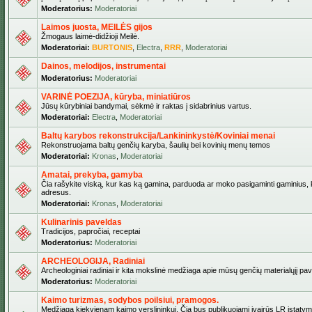
Moderatorius:
Moderatoriai
Laimos juosta, MEILĖS gijos
Žmogaus laimė-didžioji Meilė.
Moderatoriai:
BURTONIS
,
Electra
,
RRR
,
Moderatoriai
Dainos, melodijos, instrumentai
Moderatorius:
Moderatoriai
VARINĖ POEZIJA, kūryba, miniatiūros
Jūsų kūrybiniai bandymai, sėkmė ir raktas į sidabrinius vartus.
Moderatoriai:
Electra
,
Moderatoriai
Baltų karybos rekonstrukcija/Lankininkystė/Koviniai menai
Rekonstruojama baltų genčių karyba, šaulių bei kovinių menų temos
Moderatoriai:
Kronas
,
Moderatoriai
Amatai, prekyba, gamyba
Čia rašykite viską, kur kas ką gamina, parduoda ar moko pasigaminti gaminius, kur
adresus.
Moderatoriai:
Kronas
,
Moderatoriai
Kulinarinis paveldas
Tradicijos, papročiai, receptai
Moderatorius:
Moderatoriai
ARCHEOLOGIJA, Radiniai
Archeologiniai radiniai ir kita mokslinė medžiaga apie mūsų genčių materialųjį pave
Moderatorius:
Moderatoriai
Kaimo turizmas, sodybos poilsiui, pramogos.
Medžiaga kiekvienam kaimo verslininkui. Čia bus publikuojami įvairūs LR įstatymai