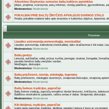
Atkurkime išnykusius senosios baltų kultūros paminklus
Įdėjos, projektai, svarstymai, aukų rinkimas, rėmėjų paieškos, įgyvendinimas, pašv
Moderatorius:
Moderatoriai
POKALBIAI PRIE BALTŲ ŽINYČIOS APVALIOJO DARNOS STALO
Realūs pokalbiai realiame laike apie dvasinius ir kultūrinius dalykus. Aptarimai, d
Forumas
Liaudies astronomija,meteorologija, metskaitliai
Liaudies astronomija, kalendoriai (metskaitliai), laiko skaičiavimai ir kiti matai. Lia
Moderatorius:
Moderatoriai
Baltų gentys
Lietuviai, aukštaičiai, sėliai, prūsai, kuršiai, jotvingiai, skalviai, žemgaliai, žemai
paveldu bendros baltų vienybės vardan.
Medžiagos, diskusijos.
Moderatorius:
Moderatoriai
Baltų priešistorė, istorija, mitologija, legendos
Baltų priešistorės, mitologijos duomenys, straipsniai.Diskusijos, straipsnių aptari
Moderatorius:
Moderatoriai
Baltų šeimos tradicijos, papročiai
Baltų šeimos tradicijų, papročių tematikos.Vardai.Vestuvės, krikštynos, laidotuvė
Baltiškos etnokultūros ypatybės, raiška seniau ir dabar. Straipsniai, diskusijos.
Moderatorius:
Moderatoriai
Kiti tikėjimai, tradicijos, papročiai
Įvairių tautų papročiai, tradicijos, tikėjimai, pasiekę Lietuvą ir buvo ar yra tęsiami.