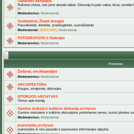
Dabarties aktualijos
Rašoma viskas, kas jums aktualu dabar. Diskusijų kryptis vaikai, tėvai, seneliai b
t.t.
Moderatorius:
Moderatoriai
Sveikinimai. Žinutė draugui.
Pasveikinkite, linkėkite, pradžiuginkite, susirašinėkite
Moderatoriai:
BURTONIS
,
Moderatoriai
FOTOGRAFIJOS ir Galerijos
Moderatorius:
Moderatoriai
Forumas
Žodynai, enciklopedijos
Moderatorius:
Moderatoriai
ARCHITEKTŪRA
Knygos, straipsniai, diskusijos.
ISTORIJOS ARCHYVAS
Temos apie istoriją
Gamtos mokslų ir kultūros diskusijų archyvas
Gamtos mokslams ir kultūros diskusijoms priskiriamos temos, kurios įdomios sa
Moderatorius:
Moderatoriai
Įvairenybių archyvas
Įvairenybės iš viso pasaulio ir pasenusios informacijos talpykla.