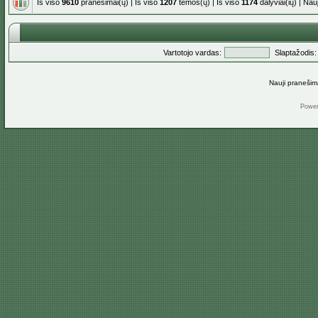
Iš viso
9610
pranešimai(ų) | Iš viso
1207
temos(ų) | Iš viso
1174
dalyviai(ių) | Na
Vartotojo vardas:
Slaptažodis:
Nauji pranešim
Powe