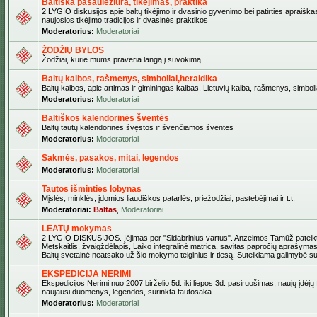
Baltiška pasaulėžiūra, tikėjimas, praktika
2 LYGIO diskusijos apie baltų tikėjimo ir dvasinio gyvenimo bei patirties apraiškas
naujosios tikėjimo tradicijos ir dvasinės praktikos
Moderatorius:
Moderatoriai
ŽODŽIŲ BYLOS
Žodžiai, kurie mums praveria langą į suvokimą
Baltų kalbos, rašmenys, simboliai,heraldika
Baltų kalbos, apie artimas ir giminingas kalbas. Lietuvių kalba, rašmenys, simbolia
Moderatorius:
Moderatoriai
Baltiškos kalendorinės šventės
Baltų tautų kalendorinės švęstos ir švenčiamos šventės
Moderatorius:
Moderatoriai
Sakmės, pasakos, mitai, legendos
Moderatorius:
Moderatoriai
Tautos išminties lobynas
Mįslės, minklės, įdomios liaudiškos patarlės, priežodžiai, pastebėjimai ir t.t.
Moderatoriai:
Baltas
,
Moderatoriai
LEATŲ mokymas
2 LYGIO DISKUSIJOS. Įėjimas per "Sidabrinius vartus". Anzelmos Tamūž pateikta
Metskaitlis, žvaigždėlapis, Laiko integralinė matrica, savitas papročių aprašymas
Baltų svetainė neatsako už šio mokymo teiginius ir tiesą. Suteikiama galimybė sus
EKSPEDICIJA NERIMI
Ekspedicijos Nerimi nuo 2007 birželio 5d. iki liepos 3d. pasiruošimas, naujų įdėjų
naujausi duomenys, legendos, surinkta tautosaka.
Moderatorius:
Moderatoriai