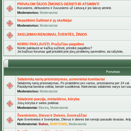
PRIVALOM ŠIUOS ŽMONES GERBTI IR ATSIMINTI
Kurusiems, dirbusiems ir žuvusiems už Lietuvą ir jos laisvę atminti.
Moderatorius:
Moderatoriai
Nepatikimi šaltiniai ir jų skelbėjai
Moderatorius:
Moderatoriai
SKELBIMAI:RENGINIAI, ŠVENTĖS, ŽINIOS
NORIU PAKLAUSTI. Prašyčiau pagalbos
Norite paklausti ar kažką sužinoti, prireikė pagalbos?
Jei kažkuo forumas gali prisidėti prie jūsų problemų sprendimo, tai rašykite,
Forumas
Sidabrinių narių prisistatymas, asmeniniai kambariai
Sidabrinių narių prisistatymas, Po praleidimo pro vartus, prisistatoma per 24 val.
Pasiūlymai bendrai veiklai, bendri susitikimai. Kiekvienas sidabrinis narys turi s
Moderatorius:
Moderatoriai
Sidabrinė poezija, miniatiūros, kūryba
Jūsų kūryba ir sielos polėkiai.
Moderatoriai:
Electra
,
Moderatoriai
Šventvietės, Dievai ir Deivės, švenraščiai
Apie šventvietes ir šventyklas, Dievus ir deives bei senojo pasaulio dvasias. Arij
Moderatoriai:
Baltas
,
BURTONIS
,
Moderatoriai