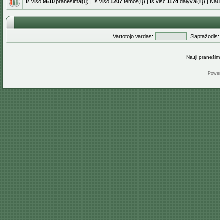
Iš viso
9610
pranešimai(ų) | Iš viso
1207
temos(ų) | Iš viso
1174
dalyviai(ių) | Na
Vartotojo vardas:
Slaptažodis:
Nauji pranešim
Powe