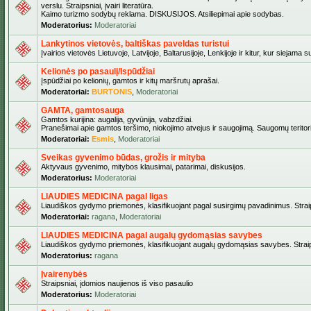
verslu. Straipsniai, įvairi literatūra.
Kaimo turizmo sodybų reklama. DISKUSIJOS. Atsiliepimai apie sodybas.
Moderatorius:
Moderatoriai
Lankytinos vietovės, baltiškas paveldas turistui
Įvairios vietovės Lietuvoje, Latvijoje, Baltarusijoje, Lenkijoje ir kitur, kur siejama 
Kelionės po pasaulį/Ispūdžiai
Įspūdžiai po kelionių, gamtos ir kitų maršrutų aprašai.
Moderatoriai:
BURTONIS
,
Moderatoriai
GAMTA, gamtosauga
Gamtos kurijina: augalija, gyvūnija, vabzdžiai.
Pranešimai apie gamtos teršimo, niokojimo atvejus ir saugojimą. Saugomų teritori
Moderatoriai:
Esmis
,
Moderatoriai
Sveikas gyvenimo būdas, grožis ir mityba
Aktyvaus gyvenimo, mitybos klausimai, patarimai, diskusijos.
Moderatorius:
Moderatoriai
LIAUDIES MEDICINA pagal ligas
Liaudiškos gydymo priemonės, klasifikuojant pagal susirgimų pavadinimus. Straips
Moderatoriai:
ragana
,
Moderatoriai
LIAUDIES MEDICINA pagal augalų gydomąsias savybes
Liaudiškos gydymo priemonės, klasifikuojant augalų gydomąsias savybes. Straipsn
Moderatorius:
ragana
Įvairenybės
Straipsniai, įdomios naujienos iš viso pasaulio
Moderatorius:
Moderatoriai