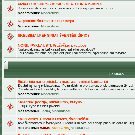
PRIVALOM ŠIUOS ŽMONES GERBTI IR ATSIMINTI
Kurusiems, dirbusiems ir žuvusiems už Lietuvą ir jos laisvę atminti.
Moderatorius:
Moderatoriai
Nepatikimi šaltiniai ir jų skelbėjai
Moderatorius:
Moderatoriai
SKELBIMAI:RENGINIAI, ŠVENTĖS, ŽINIOS
NORIU PAKLAUSTI. Prašyčiau pagalbos
Norite paklausti ar kažką sužinoti, prireikė pagalbos?
Jei kažkuo forumas gali prisidėti prie jūsų problemų sprendimo, tai rašykite,
Forumas
Sidabrinių narių prisistatymas, asmeniniai kambariai
Sidabrinių narių prisistatymas, Po praleidimo pro vartus, prisistatoma per 24 val.
Pasiūlymai bendrai veiklai, bendri susitikimai. Kiekvienas sidabrinis narys turi s
Moderatorius:
Moderatoriai
Sidabrinė poezija, miniatiūros, kūryba
Jūsų kūryba ir sielos polėkiai.
Moderatoriai:
Electra
,
Moderatoriai
Šventvietės, Dievai ir Deivės, švenraščiai
Apie šventvietes ir šventyklas, Dievus ir deives bei senojo pasaulio dvasias. Arij
Moderatoriai:
Baltas
,
BURTONIS
,
Moderatoriai