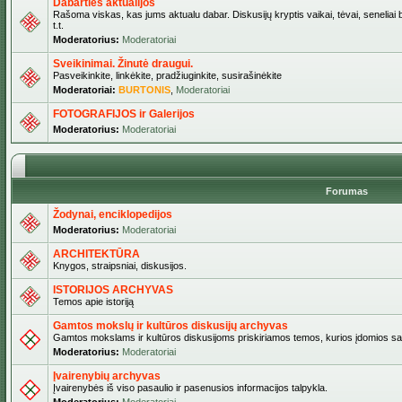
Dabarties aktualijos
Rašoma viskas, kas jums aktualu dabar. Diskusijų kryptis vaikai, tėvai, seneliai b
t.t.
Moderatorius:
Moderatoriai
Sveikinimai. Žinutė draugui.
Pasveikinkite, linkėkite, pradžiuginkite, susirašinėkite
Moderatoriai:
BURTONIS
,
Moderatoriai
FOTOGRAFIJOS ir Galerijos
Moderatorius:
Moderatoriai
Forumas
Žodynai, enciklopedijos
Moderatorius:
Moderatoriai
ARCHITEKTŪRA
Knygos, straipsniai, diskusijos.
ISTORIJOS ARCHYVAS
Temos apie istoriją
Gamtos mokslų ir kultūros diskusijų archyvas
Gamtos mokslams ir kultūros diskusijoms priskiriamos temos, kurios įdomios sa
Moderatorius:
Moderatoriai
Įvairenybių archyvas
Įvairenybės iš viso pasaulio ir pasenusios informacijos talpykla.