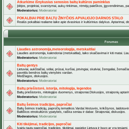
Atkurkime išnykusius senosios baltų kultūros paminklus
Įdėjos, projektai, svarstymai, aukų rinkimas, rėmėjų paieškos, įgyvendinimas, pašv
Moderatorius:
Moderatoriai
POKALBIAI PRIE BALTŲ ŽINYČIOS APVALIOJO DARNOS STALO
Realūs pokalbiai realiame laike apie dvasinius ir kultūrinius dalykus. Aptarimai, d
Forumas
Liaudies astronomija,meteorologija, metskaitliai
Liaudies astronomija, kalendoriai (metskaitliai), laiko skaičiavimai ir kiti matai. Lia
Moderatorius:
Moderatoriai
Baltų gentys
Lietuviai, aukštaičiai, sėliai, prūsai, kuršiai, jotvingiai, skalviai, žemgaliai, žemai
paveldu bendros baltų vienybės vardan.
Medžiagos, diskusijos.
Moderatorius:
Moderatoriai
Baltų priešistorė, istorija, mitologija, legendos
Baltų priešistorės, mitologijos duomenys, straipsniai.Diskusijos, straipsnių aptari
Moderatorius:
Moderatoriai
Baltų šeimos tradicijos, papročiai
Baltų šeimos tradicijų, papročių tematikos.Vardai.Vestuvės, krikštynos, laidotuvė
Baltiškos etnokultūros ypatybės, raiška seniau ir dabar. Straipsniai, diskusijos.
Moderatorius:
Moderatoriai
Kiti tikėjimai, tradicijos, papročiai
Įvairių tautų papročiai, tradicijos, tikėjimai, pasiekę Lietuvą ir buvo ar yra tęsiami.