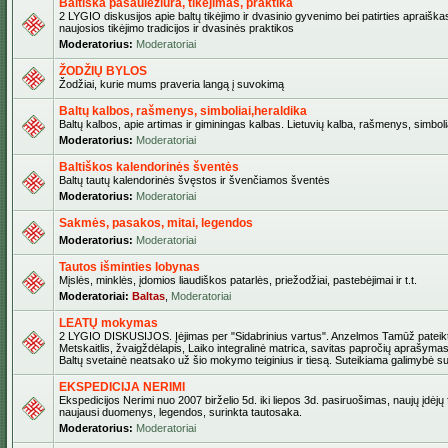
Baltiška pasaulėžiūra, tikėjimas, praktika
2 LYGIO diskusijos apie baltų tikėjimo ir dvasinio gyvenimo bei patirties apraiškas
naujosios tikėjimo tradicijos ir dvasinės praktikos
Moderatorius:
Moderatoriai
ŽODŽIŲ BYLOS
Žodžiai, kurie mums praveria langą į suvokimą
Baltų kalbos, rašmenys, simboliai,heraldika
Baltų kalbos, apie artimas ir giminingas kalbas. Lietuvių kalba, rašmenys, simbolia
Moderatorius:
Moderatoriai
Baltiškos kalendorinės šventės
Baltų tautų kalendorinės švęstos ir švenčiamos šventės
Moderatorius:
Moderatoriai
Sakmės, pasakos, mitai, legendos
Moderatorius:
Moderatoriai
Tautos išminties lobynas
Mįslės, minklės, įdomios liaudiškos patarlės, priežodžiai, pastebėjimai ir t.t.
Moderatoriai:
Baltas
,
Moderatoriai
LEATŲ mokymas
2 LYGIO DISKUSIJOS. Įėjimas per "Sidabrinius vartus". Anzelmos Tamūž pateikta
Metskaitlis, žvaigždėlapis, Laiko integralinė matrica, savitas papročių aprašymas
Baltų svetainė neatsako už šio mokymo teiginius ir tiesą. Suteikiama galimybė sus
EKSPEDICIJA NERIMI
Ekspedicijos Nerimi nuo 2007 birželio 5d. iki liepos 3d. pasiruošimas, naujų įdėjų
naujausi duomenys, legendos, surinkta tautosaka.
Moderatorius:
Moderatoriai