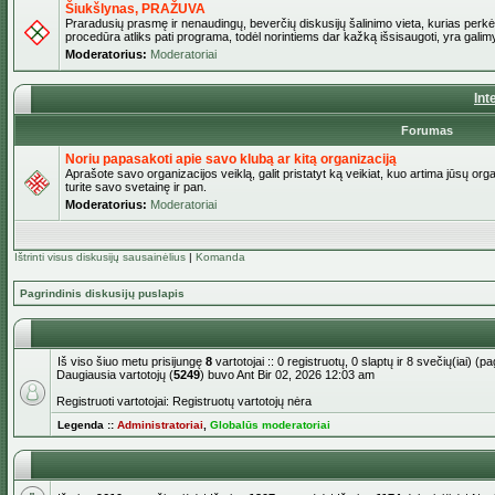
Šiukšlynas, PRAŽUVA
Praradusių prasmę ir nenaudingų, beverčių diskusijų šalinimo vieta, kurias perkėl
procedūra atliks pati programa, todėl norintiems dar kažką išsisaugoti, yra galimy
Moderatorius:
Moderatoriai
Int
Forumas
Noriu papasakoti apie savo klubą ar kitą organizaciją
Aprašote savo organizacijos veiklą, galit pristatyt ką veikiat, kuo artima jūsų org
turite savo svetainę ir pan.
Moderatorius:
Moderatoriai
Ištrinti visus diskusijų sausainėlius
|
Komanda
Pagrindinis diskusijų puslapis
Iš viso šiuo metu prisijungę
8
vartotojai :: 0 registruotų, 0 slaptų ir 8 svečių(iai) 
Daugiausia vartotojų (
5249
) buvo Ant Bir 02, 2026 12:03 am
Registruoti vartotojai: Registruotų vartotojų nėra
Legenda ::
Administratoriai
,
Globalūs moderatoriai