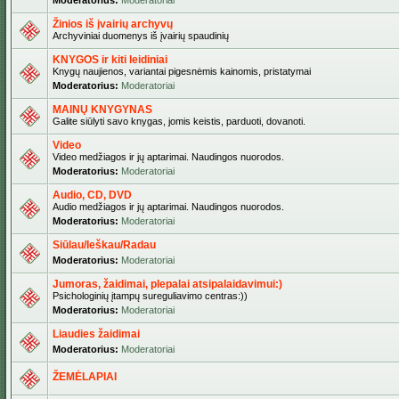
Moderatorius:
Moderatoriai
Žinios iš įvairių archyvų
Archyviniai duomenys iš įvairių spaudinių
KNYGOS ir kiti leidiniai
Knygų naujienos, variantai pigesnėmis kainomis, pristatymai
Moderatorius:
Moderatoriai
MAINŲ KNYGYNAS
Galite siūlyti savo knygas, jomis keistis, parduoti, dovanoti.
Video
Video medžiagos ir jų aptarimai. Naudingos nuorodos.
Moderatorius:
Moderatoriai
Audio, CD, DVD
Audio medžiagos ir jų aptarimai. Naudingos nuorodos.
Moderatorius:
Moderatoriai
Siūlau/Ieškau/Radau
Moderatorius:
Moderatoriai
Jumoras, žaidimai, plepalai atsipalaidavimui:)
Psichologinių įtampų sureguliavimo centras:))
Moderatorius:
Moderatoriai
Liaudies žaidimai
Moderatorius:
Moderatoriai
ŽEMĖLAPIAI