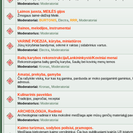
Moderatorius:
Moderatoriai
Laimos juosta, MEILĖS gijos
Žmogaus laimė-didžioji Meilė.
Moderatoriai:
BURTONIS
,
Electra
,
RRR
,
Moderatoriai
Dainos, melodijos, instrumentai
Moderatorius:
Moderatoriai
VARINĖ POEZIJA, kūryba, miniatiūros
Jūsų kūrybiniai bandymai, sėkmė ir raktas į sidabrinius vartus.
Moderatoriai:
Electra
,
Moderatoriai
Baltų karybos rekonstrukcija/Lankininkystė/Koviniai menai
Rekonstruojama baltų genčių karyba, šaulių bei kovinių menų temos
Moderatoriai:
Kronas
,
Moderatoriai
Amatai, prekyba, gamyba
Čia rašykite viską, kur kas ką gamina, parduoda ar moko pasigaminti gaminius, kur
adresus.
Moderatoriai:
Kronas
,
Moderatoriai
Kulinarinis paveldas
Tradicijos, papročiai, receptai
Moderatorius:
Moderatoriai
ARCHEOLOGIJA, Radiniai
Archeologiniai radiniai ir kita mokslinė medžiaga apie mūsų genčių materialųjį pave
Moderatorius:
Moderatoriai
Kaimo turizmas, sodybos poilsiui, pramogos.
Medžiaga kiekvienam kaimo verslininkui. Čia bus publikuojami įvairūs LR įstatymai