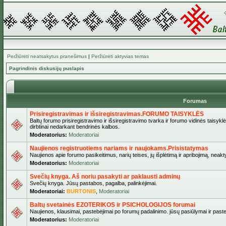
Peržiūrėti neatsakytus pranešimus
|
Peržiūrėti aktyvias temas
Pagrindinis diskusijų puslapis
Forumas
Prisiregistravimas ir išsiregistravimas.FORUMO TAISYKLĖS
Baltų forumo prisiregistravimo ir išsiregistravimo tvarka ir forumo vidinės taisykl
dirbtinai nedarkant bendrinės kalbos.
Moderatorius:
Moderatoriai
Naujienos registruotiems nariams ir naujokams.Prisistatymas
Naujienos apie forumo pasikeitimus, narių teises, jų išplėtimą ir apribojimą, neakt
Moderatorius:
Moderatoriai
Svečių knyga. Aš noriu pasakyti ar paklausti adminų
Svečių knyga. Jūsų pastabos, pagalba, palinkėjimai.
Moderatoriai:
BURTONIS
,
Moderatoriai
Baltų svetainės EZOTERIKOS ir PSICHOLOGIJOS forumai
Naujienos, klausimai, pastebėjimai po forumų padalinimo. jūsų pasiūlymai ir paste
Moderatorius:
Moderatoriai