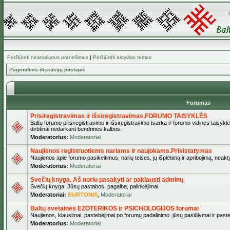
Peržiūrėti neatsakytus pranešimus
|
Peržiūrėti aktyvias temas
Pagrindinis diskusijų puslapis
Forumas
Prisiregistravimas ir išsiregistravimas.FORUMO TAISYKLĖS
Baltų forumo prisiregistravimo ir išsiregistravimo tvarka ir forumo vidinės taisykl
dirbtinai nedarkant bendrinės kalbos.
Moderatorius:
Moderatoriai
Naujienos registruotiems nariams ir naujokams.Prisistatymas
Naujienos apie forumo pasikeitimus, narių teises, jų išplėtimą ir apribojimą, neakt
Moderatorius:
Moderatoriai
Svečių knyga. Aš noriu pasakyti ar paklausti adminų
Svečių knyga. Jūsų pastabos, pagalba, palinkėjimai.
Moderatoriai:
BURTONIS
,
Moderatoriai
Baltų svetainės EZOTERIKOS ir PSICHOLOGIJOS forumai
Naujienos, klausimai, pastebėjimai po forumų padalinimo. jūsų pasiūlymai ir paste
Moderatorius:
Moderatoriai