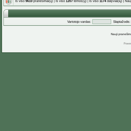
Iš viso
9610
pranešimai(ų) | Iš viso
1207
temos(ų) | Iš viso
1174
dalyviai(ių) | Na
Vartotojo vardas:
Slaptažodis:
Nauji pranešim
Powe