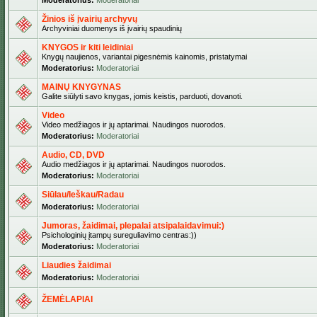
Moderatorius:
Moderatoriai
Žinios iš įvairių archyvų
Archyviniai duomenys iš įvairių spaudinių
KNYGOS ir kiti leidiniai
Knygų naujienos, variantai pigesnėmis kainomis, pristatymai
Moderatorius:
Moderatoriai
MAINŲ KNYGYNAS
Galite siūlyti savo knygas, jomis keistis, parduoti, dovanoti.
Video
Video medžiagos ir jų aptarimai. Naudingos nuorodos.
Moderatorius:
Moderatoriai
Audio, CD, DVD
Audio medžiagos ir jų aptarimai. Naudingos nuorodos.
Moderatorius:
Moderatoriai
Siūlau/Ieškau/Radau
Moderatorius:
Moderatoriai
Jumoras, žaidimai, plepalai atsipalaidavimui:)
Psichologinių įtampų sureguliavimo centras:))
Moderatorius:
Moderatoriai
Liaudies žaidimai
Moderatorius:
Moderatoriai
ŽEMĖLAPIAI