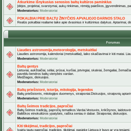
Atkurkime išnykusius senosios baltų kultūros paminklus
Įdėjos, projektai, svarstymai, aukų rinkimas, rėmėjų paieškos, įgyvendinimas, pašv
Moderatorius:
Moderatoriai
POKALBIAI PRIE BALTŲ ŽINYČIOS APVALIOJO DARNOS STALO
Realūs pokalbiai realiame laike apie dvasinius ir kultūrinius dalykus. Aptarimai, d
Forumas
Liaudies astronomija,meteorologija, metskaitliai
Liaudies astronomija, kalendoriai (metskaitliai), laiko skaičiavimai ir kiti matai. Lia
Moderatorius:
Moderatoriai
Baltų gentys
Lietuviai, aukštaičiai, sėliai, prūsai, kuršiai, jotvingiai, skalviai, žemgaliai, žemai
paveldu bendros baltų vienybės vardan.
Medžiagos, diskusijos.
Moderatorius:
Moderatoriai
Baltų priešistorė, istorija, mitologija, legendos
Baltų priešistorės, mitologijos duomenys, straipsniai.Diskusijos, straipsnių aptari
Moderatorius:
Moderatoriai
Baltų šeimos tradicijos, papročiai
Baltų šeimos tradicijų, papročių tematikos.Vardai.Vestuvės, krikštynos, laidotuvė
Baltiškos etnokultūros ypatybės, raiška seniau ir dabar. Straipsniai, diskusijos.
Moderatorius:
Moderatoriai
Kiti tikėjimai, tradicijos, papročiai
Įvairių tautų papročiai, tradicijos, tikėjimai, pasiekę Lietuvą ir buvo ar yra tęsiami.