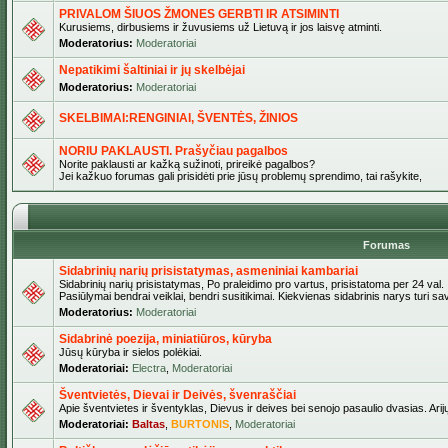
PRIVALOM ŠIUOS ŽMONES GERBTI IR ATSIMINTI
Kurusiems, dirbusiems ir žuvusiems už Lietuvą ir jos laisvę atminti.
Moderatorius:
Moderatoriai
Nepatikimi šaltiniai ir jų skelbėjai
Moderatorius:
Moderatoriai
SKELBIMAI:RENGINIAI, ŠVENTĖS, ŽINIOS
NORIU PAKLAUSTI. Prašyčiau pagalbos
Norite paklausti ar kažką sužinoti, prireikė pagalbos?
Jei kažkuo forumas gali prisidėti prie jūsų problemų sprendimo, tai rašykite,
Forumas
Sidabrinių narių prisistatymas, asmeniniai kambariai
Sidabrinių narių prisistatymas, Po praleidimo pro vartus, prisistatoma per 24 val.
Pasiūlymai bendrai veiklai, bendri susitikimai. Kiekvienas sidabrinis narys turi s
Moderatorius:
Moderatoriai
Sidabrinė poezija, miniatiūros, kūryba
Jūsų kūryba ir sielos polėkiai.
Moderatoriai:
Electra
,
Moderatoriai
Šventvietės, Dievai ir Deivės, švenraščiai
Apie šventvietes ir šventyklas, Dievus ir deives bei senojo pasaulio dvasias. Arij
Moderatoriai:
Baltas
,
BURTONIS
,
Moderatoriai