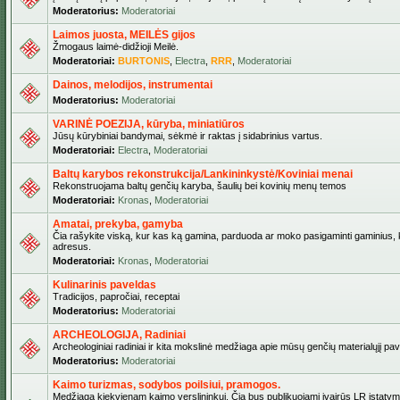
Moderatorius:
Moderatoriai
Laimos juosta, MEILĖS gijos
Žmogaus laimė-didžioji Meilė.
Moderatoriai:
BURTONIS
,
Electra
,
RRR
,
Moderatoriai
Dainos, melodijos, instrumentai
Moderatorius:
Moderatoriai
VARINĖ POEZIJA, kūryba, miniatiūros
Jūsų kūrybiniai bandymai, sėkmė ir raktas į sidabrinius vartus.
Moderatoriai:
Electra
,
Moderatoriai
Baltų karybos rekonstrukcija/Lankininkystė/Koviniai menai
Rekonstruojama baltų genčių karyba, šaulių bei kovinių menų temos
Moderatoriai:
Kronas
,
Moderatoriai
Amatai, prekyba, gamyba
Čia rašykite viską, kur kas ką gamina, parduoda ar moko pasigaminti gaminius, kur
adresus.
Moderatoriai:
Kronas
,
Moderatoriai
Kulinarinis paveldas
Tradicijos, papročiai, receptai
Moderatorius:
Moderatoriai
ARCHEOLOGIJA, Radiniai
Archeologiniai radiniai ir kita mokslinė medžiaga apie mūsų genčių materialųjį pave
Moderatorius:
Moderatoriai
Kaimo turizmas, sodybos poilsiui, pramogos.
Medžiaga kiekvienam kaimo verslininkui. Čia bus publikuojami įvairūs LR įstatymai