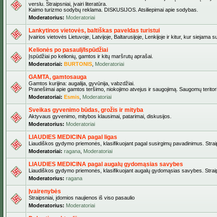
verslu. Straipsniai, įvairi literatūra.
Kaimo turizmo sodybų reklama. DISKUSIJOS. Atsiliepimai apie sodybas.
Moderatorius:
Moderatoriai
Lankytinos vietovės, baltiškas paveldas turistui
Įvairios vietovės Lietuvoje, Latvijoje, Baltarusijoje, Lenkijoje ir kitur, kur siejama 
Kelionės po pasaulį/Ispūdžiai
Įspūdžiai po kelionių, gamtos ir kitų maršrutų aprašai.
Moderatoriai:
BURTONIS
,
Moderatoriai
GAMTA, gamtosauga
Gamtos kurijina: augalija, gyvūnija, vabzdžiai.
Pranešimai apie gamtos teršimo, niokojimo atvejus ir saugojimą. Saugomų teritori
Moderatoriai:
Esmis
,
Moderatoriai
Sveikas gyvenimo būdas, grožis ir mityba
Aktyvaus gyvenimo, mitybos klausimai, patarimai, diskusijos.
Moderatorius:
Moderatoriai
LIAUDIES MEDICINA pagal ligas
Liaudiškos gydymo priemonės, klasifikuojant pagal susirgimų pavadinimus. Straips
Moderatoriai:
ragana
,
Moderatoriai
LIAUDIES MEDICINA pagal augalų gydomąsias savybes
Liaudiškos gydymo priemonės, klasifikuojant augalų gydomąsias savybes. Straipsn
Moderatorius:
ragana
Įvairenybės
Straipsniai, įdomios naujienos iš viso pasaulio
Moderatorius:
Moderatoriai