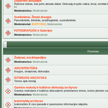
Dabarties aktualijos
Rašoma viskas, kas jums aktualu dabar. Diskusijų kryptis vaikai, tėvai, seneliai b
t.t.
Moderatorius:
Moderatoriai
Sveikinimai. Žinutė draugui.
Pasveikinkite, linkėkite, pradžiuginkite, susirašinėkite
Moderatoriai:
BURTONIS
,
Moderatoriai
FOTOGRAFIJOS ir Galerijos
Moderatorius:
Moderatoriai
Forumas
Žodynai, enciklopedijos
Moderatorius:
Moderatoriai
ARCHITEKTŪRA
Knygos, straipsniai, diskusijos.
ISTORIJOS ARCHYVAS
Temos apie istoriją
Gamtos mokslų ir kultūros diskusijų archyvas
Gamtos mokslams ir kultūros diskusijoms priskiriamos temos, kurios įdomios sa
Moderatorius:
Moderatoriai
Įvairenybių archyvas
Įvairenybės iš viso pasaulio ir pasenusios informacijos talpykla.