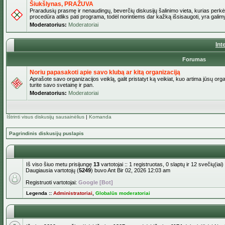
Šiukšlynas, PRAŽUVA
Praradusių prasmę ir nenaudingų, beverčių diskusijų šalinimo vieta, kurias perkėl
procedūra atliks pati programa, todėl norintiems dar kažką išsisaugoti, yra galimy
Moderatorius:
Moderatoriai
Int
Forumas
Noriu papasakoti apie savo klubą ar kitą organizaciją
Aprašote savo organizacijos veiklą, galit pristatyt ką veikiat, kuo artima jūsų org
turite savo svetainę ir pan.
Moderatorius:
Moderatoriai
Ištrinti visus diskusijų sausainėlius
|
Komanda
Pagrindinis diskusijų puslapis
Iš viso šiuo metu prisijungę
13
vartotojai :: 1 registruotas, 0 slaptų ir 12 svečių(i
Daugiausia vartotojų (
5249
) buvo Ant Bir 02, 2026 12:03 am
Registruoti vartotojai:
Google [Bot]
Legenda ::
Administratoriai
,
Globalūs moderatoriai