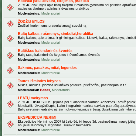
Baltiška pasaulėžiūra, tikėjimas, praktika
2 LYGIO diskusijos apie baltų tikėjimo ir dvasinio gyvenimo bei patirties apraiškas
naujosios tikėjimo tradicijos ir dvasinės praktikos
Moderatorius:
Moderatoriai
ŽODŽIŲ BYLOS
Žodžiai, kurie mums praveria langą į suvokimą
Baltų kalbos, rašmenys, simboliai,heraldika
Baltų kalbos, apie artimas ir giminingas kalbas. Lietuvių kalba, rašmenys, simbolia
Moderatorius:
Moderatoriai
Baltiškos kalendorinės šventės
Baltų tautų kalendorinės švęstos ir švenčiamos šventės
Moderatorius:
Moderatoriai
Sakmės, pasakos, mitai, legendos
Moderatorius:
Moderatoriai
Tautos išminties lobynas
Mįslės, minklės, įdomios liaudiškos patarlės, priežodžiai, pastebėjimai ir t.t.
Moderatoriai:
Baltas
,
Moderatoriai
LEATŲ mokymas
2 LYGIO DISKUSIJOS. Įėjimas per "Sidabrinius vartus". Anzelmos Tamūž pateikta
Metskaitlis, žvaigždėlapis, Laiko integralinė matrica, savitas papročių aprašymas
Baltų svetainė neatsako už šio mokymo teiginius ir tiesą. Suteikiama galimybė sus
EKSPEDICIJA NERIMI
Ekspedicijos Nerimi nuo 2007 birželio 5d. iki liepos 3d. pasiruošimas, naujų įdėjų
naujausi duomenys, legendos, surinkta tautosaka.
Moderatorius:
Moderatoriai