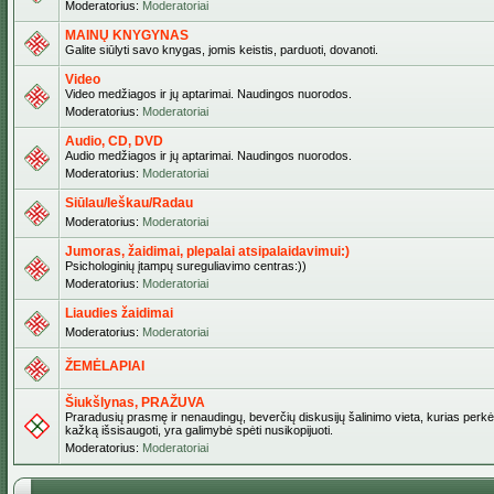
Moderatorius:
Moderatoriai
MAINŲ KNYGYNAS
Galite siūlyti savo knygas, jomis keistis, parduoti, dovanoti.
Video
Video medžiagos ir jų aptarimai. Naudingos nuorodos.
Moderatorius:
Moderatoriai
Audio, CD, DVD
Audio medžiagos ir jų aptarimai. Naudingos nuorodos.
Moderatorius:
Moderatoriai
Siūlau/Ieškau/Radau
Moderatorius:
Moderatoriai
Jumoras, žaidimai, plepalai atsipalaidavimui:)
Psichologinių įtampų sureguliavimo centras:))
Moderatorius:
Moderatoriai
Liaudies žaidimai
Moderatorius:
Moderatoriai
ŽEMĖLAPIAI
Šiukšlynas, PRAŽUVA
Praradusių prasmę ir nenaudingų, beverčių diskusijų šalinimo vieta, kurias perkėl
kažką išsisaugoti, yra galimybė spėti nusikopijuoti.
Moderatorius:
Moderatoriai