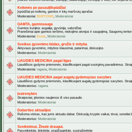
Kelionės po pasaulį/Ispūdžiai
Įspūdžiai po kelionių, gamtos ir kitų maršrutų aprašai.
Moderatoriai:
BURTONIS
,
Moderatoriai
GAMTA, gamtosauga
Gamtos kurijina: augalija, gyvūnija, vabzdžiai.
Pranešimai apie gamtos teršimo, niokojimo atvejus ir saugojimą. Saugomų teritori
Moderatoriai:
Esmis
,
Moderatoriai
Sveikas gyvenimo būdas, grožis ir mityba
Aktyvaus gyvenimo, mitybos klausimai, patarimai, diskusijos.
Moderatorius:
Moderatoriai
LIAUDIES MEDICINA pagal ligas
Liaudiškos gydymo priemonės, klasifikuojant pagal susirgimų pavadinimus. Straips
Moderatoriai:
ragana
,
Moderatoriai
LIAUDIES MEDICINA pagal augalų gydomąsias savybes
Liaudiškos gydymo priemonės, klasifikuojant augalų gydomąsias savybes. Straipsn
Moderatorius:
ragana
Įvairenybės
Straipsniai, įdomios naujienos iš viso pasaulio
Moderatorius:
Moderatoriai
Dabarties aktualijos
Rašoma viskas, kas jums aktualu dabar. Diskusijų kryptis vaikai, tėvai, seneliai be
Moderatorius:
Moderatoriai
Sveikinimai. Žinutė draugui.
Pasveikinkite, linkėkite, pradžiuginkite, susirašinėkite