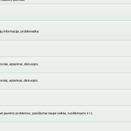
jų informacija, problematika.
niai, aptarimai, diskusijos.
iai, aptarimai, diskusijos.
i jaunimo problemos, pasiūlymai naujai veiklai, susitikimams ir t.t.