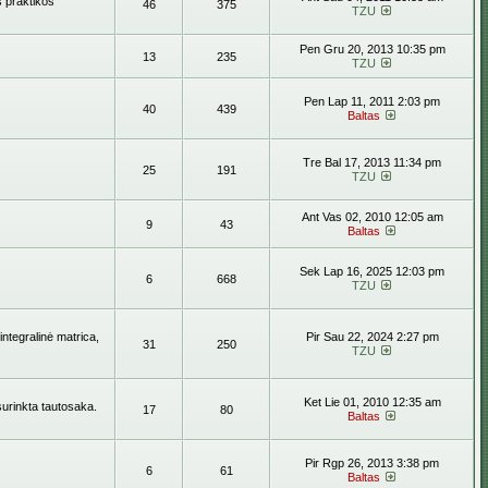
s praktikos
46
375
TZU
Pen Gru 20, 2013 10:35 pm
13
235
TZU
Pen Lap 11, 2011 2:03 pm
40
439
Baltas
Tre Bal 17, 2013 11:34 pm
25
191
TZU
Ant Vas 02, 2010 12:05 am
9
43
Baltas
Sek Lap 16, 2025 12:03 pm
6
668
TZU
ntegralinė matrica,
Pir Sau 22, 2024 2:27 pm
31
250
TZU
Ket Lie 01, 2010 12:35 am
surinkta tautosaka.
17
80
Baltas
Pir Rgp 26, 2013 3:38 pm
6
61
Baltas