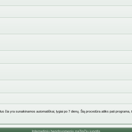
us čia yra sunaikinamos automatiškai, lygiai po 7 dienų. Šią procedūra atliks pati programa, 
Internetinių bendruomenių pažinčių jungtis