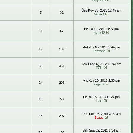
dvilype09
Šeš Kov 23, 2013 12:45 am
7
32
VilmaB
Pir Lie 16, 2012 4:27 pm
11
67
eivux42
Ant Vas 05, 2013 2:44 pm
17
137
Kazysbo
Sek Lap 06, 2022 10:03 pm
39
351
TZU
Ant Kov 20, 2012 2:33 pm
24
203
ragana
Pir Bal 15, 2013 11:24 pm
19
50
TZU
Pen Kov 06, 2015 3:00 am
45
207
Baltas
Sek Spa 02, 2011 1:34 am
10
165