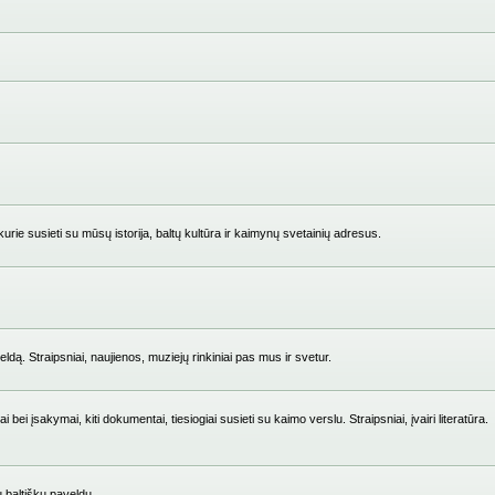
ie susieti su mūsų istorija, baltų kultūra ir kaimynų svetainių adresus.
ldą. Straipsniai, naujienos, muziejų rinkiniai pas mus ir svetur.
i įsakymai, kiti dokumentai, tiesiogiai susieti su kaimo verslu. Straipsniai, įvairi literatūra.
su baltišku paveldu.