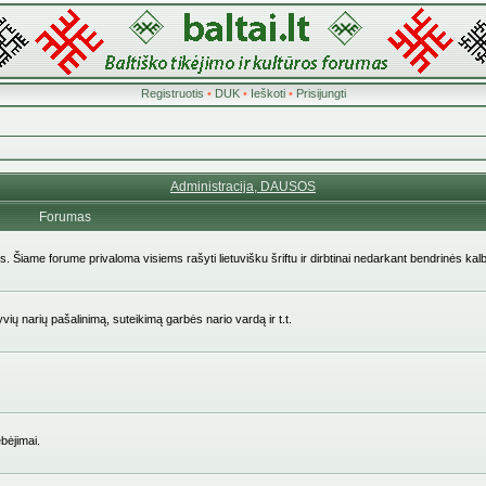
Registruotis
•
DUK
•
Ieškoti
•
Prisijungti
Administracija, DAUSOS
Forumas
ės. Šiame forume privaloma visiems rašyti lietuvišku šriftu ir dirbtinai nedarkant bendrinės kal
yvių narių pašalinimą, suteikimą garbės nario vardą ir t.t.
bėjimai.