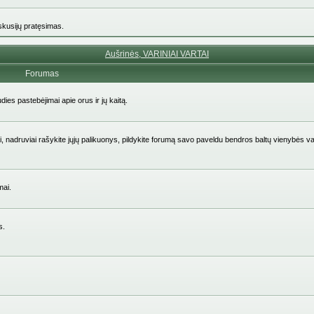
iskusijų pratęsimas.
Aušrinės, VARINIAI VARTAI
Forumas
udies pastebėjimai apie orus ir jų kaitą.
aičiai, nadruviai rašykite jųjų palikuonys, pildykite forumą savo paveldu bendros baltų vienybės v
mai.
s.