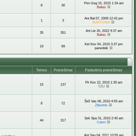
Pen Geg 15, 2015 1:34 am
8
30
Baltas
Ant Bal 07, 2009 12:42 pm
1
3
BURTONIS
Ant Lie 26, 2022 9:37 am
35
351
Baltas
Ket Kov 04, 2010 3:37 pm
19
99
panedeik
Temos
Pranešimai
Paskutinis pranešimas
Pir Kov 22, 2010 1:30 am
15
137
TZU
Šeš Vas 06, 2010 4:55 am
8
72
Ziburinis
Sek Spa 31, 2010 2:40 am
44
317
Catori
Ant Sau 04, 2011 10:55 am