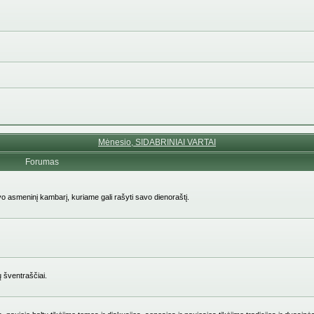
Mėnesio, SIDABRINIAI VARTAI
Forumas
avo asmeninį kambarį, kuriame gali rašyti savo dienoraštį.
ų šventraščiai.