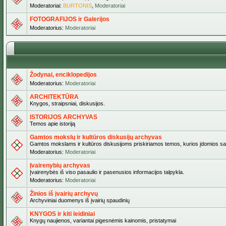
Moderatoriai:
BURTONIS
,
Moderatoriai
FOTOGRAFIJOS ir Galerijos
Moderatorius:
Moderatoriai
Žodynai, enciklopedijos
Moderatorius:
Moderatoriai
ARCHITEKTŪRA
Knygos, straipsniai, diskusijos.
ISTORIJOS ARCHYVAS
Temos apie istoriją
Gamtos mokslų ir kultūros diskusijų archyvas
Gamtos mokslams ir kultūros diskusijoms priskiriamos temos, kurios įdomios sa
Moderatorius:
Moderatoriai
Įvairenybių archyvas
Įvairenybės iš viso pasaulio ir pasenusios informacijos talpykla.
Moderatorius:
Moderatoriai
Žinios iš įvairių archyvų
Archyviniai duomenys iš įvairių spaudinių
KNYGOS ir kiti leidiniai
Knygų naujienos, variantai pigesnėmis kainomis, pristatymai