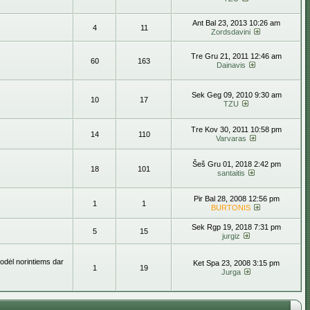
Ant Bal 23, 2013 10:26 am
4
11
Zordsdavini
Tre Gru 21, 2011 12:46 am
60
163
Dainavis
Sek Geg 09, 2010 9:30 am
10
17
TZU
Tre Kov 30, 2011 10:58 pm
14
110
Varvaras
Šeš Gru 01, 2018 2:42 pm
18
101
santaitis
Pir Bal 28, 2008 12:56 pm
1
1
BURTONIS
Sek Rgp 19, 2018 7:31 pm
5
15
jurgiz
todėl norintiems dar
Ket Spa 23, 2008 3:15 pm
1
19
Jurga