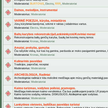
Moderatoriai:
BURTONIS
,
Electra
,
RRR
,
Moderatoriai
Dainos, melodijos, instrumentai
Moderatorius:
Moderatoriai
VARINĖ POEZIJA, kūryba, miniatiūros
Jūsų kūrybiniai bandymai, sėkmė ir raktas į sidabrinius vartus.
Moderatoriai:
Electra
,
Moderatoriai
Baltų karybos rekonstrukcija/Lankininkystė/Koviniai menai
Rekonstruojama baltų genčių karyba, šaulių bei kovinių menų temos
Moderatoriai:
Kronas
,
Moderatoriai
Amatai, prekyba, gamyba
Čia rašykite viską, kur kas ką gamina, parduoda ar moko pasigaminti gaminius, kur
Moderatoriai:
Kronas
,
Moderatoriai
Kulinarinis paveldas
Tradicijos, papročiai, receptai
Moderatorius:
Moderatoriai
ARCHEOLOGIJA, Radiniai
Archeologiniai radiniai ir kita mokslinė medžiaga apie mūsų genčių materialųjį pave
Moderatorius:
Moderatoriai
Kaimo turizmas, sodybos poilsiui, pramogos.
Medžiaga kiekvienam kaimo verslininkui. Čia bus publikuojami įvairūs LR įstatymai be
Kaimo turizmo sodybų reklama. DISKUSIJOS. Atsiliepimai apie sodybas.
Moderatorius:
Moderatoriai
Lankytinos vietovės, baltiškas paveldas turistui
Įvairios vietovės Lietuvoje, Latvijoje, Baltarusijoje, Lenkijoje ir kitur, kur siejama 