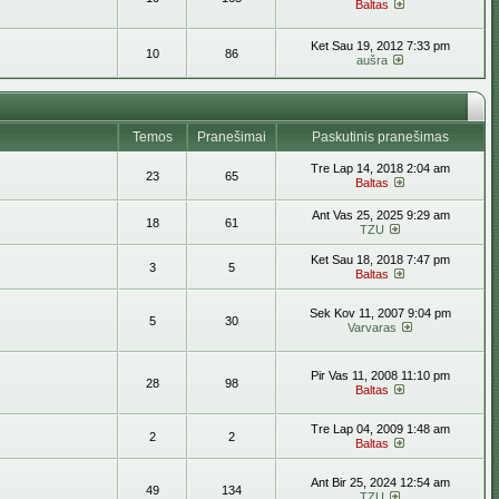
Baltas
Ket Sau 19, 2012 7:33 pm
10
86
aušra
Temos
Pranešimai
Paskutinis pranešimas
Tre Lap 14, 2018 2:04 am
23
65
Baltas
Ant Vas 25, 2025 9:29 am
18
61
TZU
Ket Sau 18, 2018 7:47 pm
3
5
Baltas
Sek Kov 11, 2007 9:04 pm
5
30
Varvaras
Pir Vas 11, 2008 11:10 pm
28
98
Baltas
Tre Lap 04, 2009 1:48 am
2
2
Baltas
Ant Bir 25, 2024 12:54 am
49
134
TZU