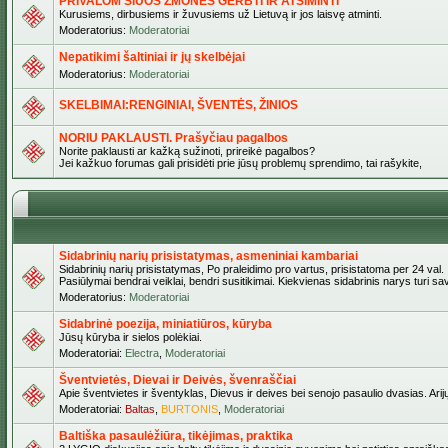
PRIVALOM ŠIUOS ŽMONES GERBTI IR ATSIMINTI
Kurusiems, dirbusiems ir žuvusiems už Lietuvą ir jos laisvę atminti.
Moderatorius:
Moderatoriai
Nepatikimi šaltiniai ir jų skelbėjai
Moderatorius:
Moderatoriai
SKELBIMAI:RENGINIAI, ŠVENTĖS, ŽINIOS
NORIU PAKLAUSTI. Prašyčiau pagalbos
Norite paklausti ar kažką sužinoti, prireikė pagalbos?
Jei kažkuo forumas gali prisidėti prie jūsų problemų sprendimo, tai rašykite,
Sidabrinių narių prisistatymas, asmeniniai kambariai
Sidabrinių narių prisistatymas, Po praleidimo pro vartus, prisistatoma per 24 val.
Pasiūlymai bendrai veiklai, bendri susitikimai. Kiekvienas sidabrinis narys turi s
Moderatorius:
Moderatoriai
Sidabrinė poezija, miniatiūros, kūryba
Jūsų kūryba ir sielos polėkiai.
Moderatoriai:
Electra
,
Moderatoriai
Šventvietės, Dievai ir Deivės, švenraščiai
Apie šventvietes ir šventyklas, Dievus ir deives bei senojo pasaulio dvasias. Arij
Moderatoriai:
Baltas
,
BURTONIS
,
Moderatoriai
Baltiška pasaulėžiūra, tikėjimas, praktika