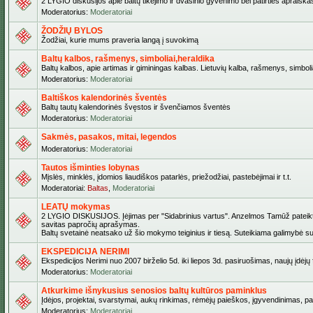
2 LYGIO diskusijos apie baltų tikėjimo ir dvasinio gyvenimo bei patirties apraiškas,
Moderatorius:
Moderatoriai
ŽODŽIŲ BYLOS
Žodžiai, kurie mums praveria langą į suvokimą
Baltų kalbos, rašmenys, simboliai,heraldika
Baltų kalbos, apie artimas ir giminingas kalbas. Lietuvių kalba, rašmenys, simbolia
Moderatorius:
Moderatoriai
Baltiškos kalendorinės šventės
Baltų tautų kalendorinės švęstos ir švenčiamos šventės
Moderatorius:
Moderatoriai
Sakmės, pasakos, mitai, legendos
Moderatorius:
Moderatoriai
Tautos išminties lobynas
Mįslės, minklės, įdomios liaudiškos patarlės, priežodžiai, pastebėjimai ir t.t.
Moderatoriai:
Baltas
,
Moderatoriai
LEATŲ mokymas
2 LYGIO DISKUSIJOS. Įėjimas per "Sidabrinius vartus". Anzelmos Tamūž pateiktas 
savitas papročių aprašymas.
Baltų svetainė neatsako už šio mokymo teiginius ir tiesą. Suteikiama galimybė sus
EKSPEDICIJA NERIMI
Ekspedicijos Nerimi nuo 2007 birželio 5d. iki liepos 3d. pasiruošimas, naujų įdėj
Moderatorius:
Moderatoriai
Atkurkime išnykusius senosios baltų kultūros paminklus
Įdėjos, projektai, svarstymai, aukų rinkimas, rėmėjų paieškos, įgyvendinimas, pašv
Moderatorius:
Moderatoriai