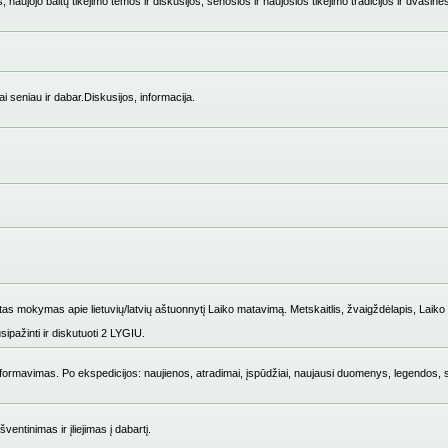
 naujojo baltų tikėjimo temos ir diskusijos, senosios ir naujosios tikėjimo tradicijos ir dvasinė
i seniau ir dabar.Diskusijos, informacija.
mokymas apie lietuvių/latvių aštuonnytį Laiko matavimą. Metskaitlis, žvaigždėlapis, Laiko i
ipažinti ir diskutuoti 2 LYGIU.
ų formavimas. Po ekspedicijos: naujienos, atradimai, įspūdžiai, naujausi duomenys, legendos, 
entinimas ir įliejimas į dabartį.