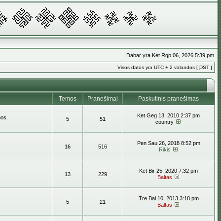
Dabar yra Ket Rgp 06, 2026 5:39 pm
Visos datos yra UTC + 2 valandos [
DST
]
Temos
Pranešimai
Paskutinis pranešimas
Ket Geg 13, 2010 2:37 pm
bos.
5
51
country
Pen Sau 26, 2018 8:52 pm
16
516
Rikis
Ket Bir 25, 2020 7:32 pm
13
229
Baltas
Tre Bal 10, 2013 3:18 pm
5
21
Baltas