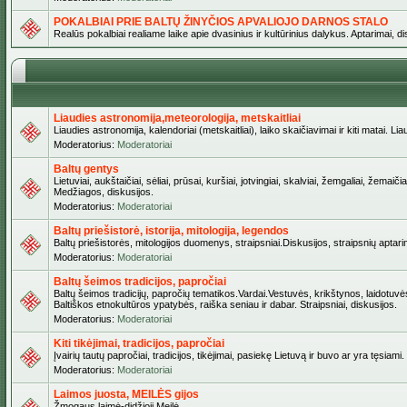
POKALBIAI PRIE BALTŲ ŽINYČIOS APVALIOJO DARNOS STALO
Realūs pokalbiai realiame laike apie dvasinius ir kultūrinius dalykus. Aptarimai, d
Liaudies astronomija,meteorologija, metskaitliai
Liaudies astronomija, kalendoriai (metskaitliai), laiko skaičiavimai ir kiti matai. Lia
Moderatorius:
Moderatoriai
Baltų gentys
Lietuviai, aukštaičiai, sėliai, prūsai, kuršiai, jotvingiai, skalviai, žemgaliai, žem
Medžiagos, diskusijos.
Moderatorius:
Moderatoriai
Baltų priešistorė, istorija, mitologija, legendos
Baltų priešistorės, mitologijos duomenys, straipsniai.Diskusijos, straipsnių aptari
Moderatorius:
Moderatoriai
Baltų šeimos tradicijos, papročiai
Baltų šeimos tradicijų, papročių tematikos.Vardai.Vestuvės, krikštynos, laidotuvė
Baltiškos etnokultūros ypatybės, raiška seniau ir dabar. Straipsniai, diskusijos.
Moderatorius:
Moderatoriai
Kiti tikėjimai, tradicijos, papročiai
Įvairių tautų papročiai, tradicijos, tikėjimai, pasiekę Lietuvą ir buvo ar yra tęsiami.
Moderatorius:
Moderatoriai
Laimos juosta, MEILĖS gijos
Žmogaus laimė-didžioji Meilė.