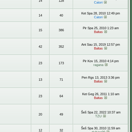
14
128
Catori
Ket Spa 28, 2010 12:49 pm
14
40
Catori
Pir Spa 25, 2010 1:23 am
15
386
Baltas
Ant Sau 15, 2019 12:57 pm
42
352
Baltas
Pir Kov 15, 2010 4:14 pm
23
173
ragana
Pen Rgs 13, 2013 3:36 pm
13
71
Baltas
Ket Geg 26, 2011 1:10 am
23
64
Baltas
Šeš Spa 22, 2022 10:37 am
20
49
TZU
Šeš Spa 30, 2010 11:59 am
12
32