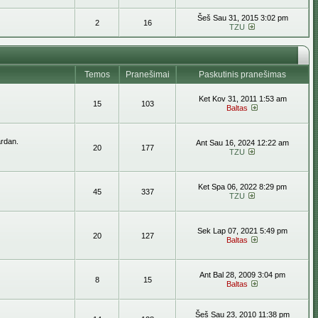
Šeš Sau 31, 2015 3:02 pm
2
16
TZU
Temos
Pranešimai
Paskutinis pranešimas
Ket Kov 31, 2011 1:53 am
15
103
Baltas
ardan.
Ant Sau 16, 2024 12:22 am
20
177
TZU
Ket Spa 06, 2022 8:29 pm
45
337
TZU
Sek Lap 07, 2021 5:49 pm
20
127
Baltas
Ant Bal 28, 2009 3:04 pm
8
15
Baltas
Šeš Sau 23, 2010 11:38 pm