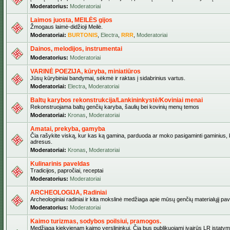
Moderatorius:
Moderatoriai
Laimos juosta, MEILĖS gijos
Žmogaus laimė-didžioji Meilė.
Moderatoriai:
BURTONIS
,
Electra
,
RRR
,
Moderatoriai
Dainos, melodijos, instrumentai
Moderatorius:
Moderatoriai
VARINĖ POEZIJA, kūryba, miniatiūros
Jūsų kūrybiniai bandymai, sėkmė ir raktas į sidabrinius vartus.
Moderatoriai:
Electra
,
Moderatoriai
Baltų karybos rekonstrukcija/Lankininkystė/Koviniai menai
Rekonstruojama baltų genčių karyba, šaulių bei kovinių menų temos
Moderatoriai:
Kronas
,
Moderatoriai
Amatai, prekyba, gamyba
Čia rašykite viską, kur kas ką gamina, parduoda ar moko pasigaminti gaminius, kur
adresus.
Moderatoriai:
Kronas
,
Moderatoriai
Kulinarinis paveldas
Tradicijos, papročiai, receptai
Moderatorius:
Moderatoriai
ARCHEOLOGIJA, Radiniai
Archeologiniai radiniai ir kita mokslinė medžiaga apie mūsų genčių materialųjį pave
Moderatorius:
Moderatoriai
Kaimo turizmas, sodybos poilsiui, pramogos.
Medžiaga kiekvienam kaimo verslininkui. Čia bus publikuojami įvairūs LR įstatymai