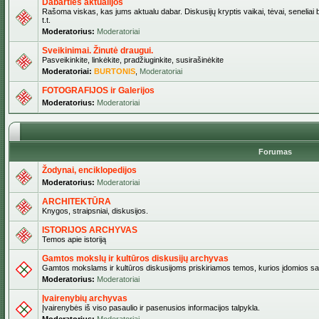
Dabarties aktualijos
Rašoma viskas, kas jums aktualu dabar. Diskusijų kryptis vaikai, tėvai, seneliai b
t.t.
Moderatorius:
Moderatoriai
Sveikinimai. Žinutė draugui.
Pasveikinkite, linkėkite, pradžiuginkite, susirašinėkite
Moderatoriai:
BURTONIS
,
Moderatoriai
FOTOGRAFIJOS ir Galerijos
Moderatorius:
Moderatoriai
Forumas
Žodynai, enciklopedijos
Moderatorius:
Moderatoriai
ARCHITEKTŪRA
Knygos, straipsniai, diskusijos.
ISTORIJOS ARCHYVAS
Temos apie istoriją
Gamtos mokslų ir kultūros diskusijų archyvas
Gamtos mokslams ir kultūros diskusijoms priskiriamos temos, kurios įdomios sa
Moderatorius:
Moderatoriai
Įvairenybių archyvas
Įvairenybės iš viso pasaulio ir pasenusios informacijos talpykla.