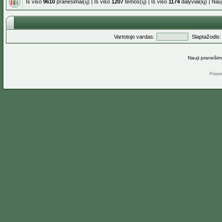
Iš viso
9610
pranešimai(ų) | Iš viso
1207
temos(ų) | Iš viso
1174
dalyviai(ių) | Na
Vartotojo vardas:
Slaptažodis:
Nauji pranešim
Powe