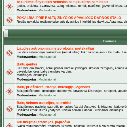
Atkurkime išnykusius senosios baltų kultūros paminklus
Įdėjos, projektai, svarstymai, aukų rinkimas, rėmėjų paieškos, įgyvendinimas, pašv
Moderatorius:
Moderatoriai
POKALBIAI PRIE BALTŲ ŽINYČIOS APVALIOJO DARNOS STALO
Realūs pokalbiai realiame laike apie dvasinius ir kultūrinius dalykus. Aptarimai, d
Forumas
Liaudies astronomija,meteorologija, metskaitliai
Liaudies astronomija, kalendoriai (metskaitliai), laiko skaičiavimai ir kiti matai. Lia
Moderatorius:
Moderatoriai
Baltų gentys
Lietuviai, aukštaičiai, sėliai, prūsai, kuršiai, jotvingiai, skalviai, žemgaliai, žemai
paveldu bendros baltų vienybės vardan.
Medžiagos, diskusijos.
Moderatorius:
Moderatoriai
Baltų priešistorė, istorija, mitologija, legendos
Baltų priešistorės, mitologijos duomenys, straipsniai.Diskusijos, straipsnių aptari
Moderatorius:
Moderatoriai
Baltų šeimos tradicijos, papročiai
Baltų šeimos tradicijų, papročių tematikos.Vardai.Vestuvės, krikštynos, laidotuvė
Baltiškos etnokultūros ypatybės, raiška seniau ir dabar. Straipsniai, diskusijos.
Moderatorius:
Moderatoriai
Kiti tikėjimai, tradicijos, papročiai
Įvairių tautų papročiai, tradicijos, tikėjimai, pasiekę Lietuvą ir buvo ar yra tęsiami.