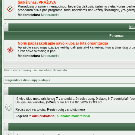
Šiukšlynas, PRAŽUVA
Praradusių prasmę ir nenaudingų, beverčių diskusijų šalinimo vieta, kurias perkėl
procedūra atliks pati programa, todėl norintiems dar kažką išsisaugoti, yra galimy
Moderatorius:
Moderatoriai
Int
Forumas
Noriu papasakoti apie savo klubą ar kitą organizaciją
Aprašote savo organizacijos veiklą, galit pristatyt ką veikiat, kuo artima jūsų org
turite savo svetainę ir pan.
Moderatorius:
Moderatoriai
Ištrinti visus diskusijų sausainėlius
|
Komanda
Pagrindinis diskusijų puslapis
Iš viso šiuo metu prisijungę
7
vartotojai :: 0 registruotų, 0 slaptų ir 7 svečių(iai) 
Daugiausia vartotojų (
5249
) buvo Ant Bir 02, 2026 12:03 am
Registruoti vartotojai: Registruotų vartotojų nėra
Legenda ::
Administratoriai
,
Globalūs moderatoriai