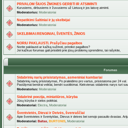
PRIVALOM ŠIUOS ŽMONES GERBTI IR ATSIMINTI
Kurusiems, dirbusiems ir žuvusiems už Lietuvą ir jos laisvę atminti.
Moderatorius:
Moderatoriai
Nepatikimi šaltiniai ir jų skelbėjai
Moderatorius:
Moderatoriai
SKELBIMAI:RENGINIAI, ŠVENTĖS, ŽINIOS
NORIU PAKLAUSTI. Prašyčiau pagalbos
Norite paklausti ar kažką sužinoti, prireikė pagalbos?
Jei kažkuo forumas gali prisidėti prie jūsų problemų sprendimo, tai rašykite,
Forumas
Sidabrinių narių prisistatymas, asmeniniai kambariai
Sidabrinių narių prisistatymas, Po praleidimo pro vartus, prisistatoma per 24 val.
Pasiūlymai bendrai veiklai, bendri susitikimai. Kiekvienas sidabrinis narys turi s
Moderatorius:
Moderatoriai
Sidabrinė poezija, miniatiūros, kūryba
Jūsų kūryba ir sielos polėkiai.
Moderatoriai:
Electra
,
Moderatoriai
Šventvietės, Dievai ir Deivės, švenraščiai
Apie šventvietes ir šventyklas, Dievus ir deives bei senojo pasaulio dvasias. Arij
Moderatoriai:
Baltas
,
BURTONIS
,
Moderatoriai