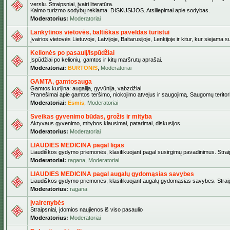
verslu. Straipsniai, įvairi literatūra.
Kaimo turizmo sodybų reklama. DISKUSIJOS. Atsiliepimai apie sodybas.
Moderatorius:
Moderatoriai
Lankytinos vietovės, baltiškas paveldas turistui
Įvairios vietovės Lietuvoje, Latvijoje, Baltarusijoje, Lenkijoje ir kitur, kur siejama 
Kelionės po pasaulį/Ispūdžiai
Įspūdžiai po kelionių, gamtos ir kitų maršrutų aprašai.
Moderatoriai:
BURTONIS
,
Moderatoriai
GAMTA, gamtosauga
Gamtos kurijina: augalija, gyvūnija, vabzdžiai.
Pranešimai apie gamtos teršimo, niokojimo atvejus ir saugojimą. Saugomų teritori
Moderatoriai:
Esmis
,
Moderatoriai
Sveikas gyvenimo būdas, grožis ir mityba
Aktyvaus gyvenimo, mitybos klausimai, patarimai, diskusijos.
Moderatorius:
Moderatoriai
LIAUDIES MEDICINA pagal ligas
Liaudiškos gydymo priemonės, klasifikuojant pagal susirgimų pavadinimus. Straips
Moderatoriai:
ragana
,
Moderatoriai
LIAUDIES MEDICINA pagal augalų gydomąsias savybes
Liaudiškos gydymo priemonės, klasifikuojant augalų gydomąsias savybes. Straipsn
Moderatorius:
ragana
Įvairenybės
Straipsniai, įdomios naujienos iš viso pasaulio
Moderatorius:
Moderatoriai