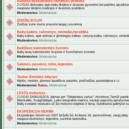
Baltiška pasaulėžiūra, tikėjimas, praktika
2 LYGIO diskusijos apie baltų tikėjimo ir dvasinio gyvenimo bei patirties apraiškas
naujosios tikėjimo tradicijos ir dvasinės praktikos
Moderatorius:
Moderatoriai
ŽODŽIŲ BYLOS
Žodžiai, kurie mums praveria langą į suvokimą
Baltų kalbos, rašmenys, simboliai,heraldika
Baltų kalbos, apie artimas ir giminingas kalbas. Lietuvių kalba, rašmenys, simbolia
Moderatorius:
Moderatoriai
Baltiškos kalendorinės šventės
Baltų tautų kalendorinės švęstos ir švenčiamos šventės
Moderatorius:
Moderatoriai
Sakmės, pasakos, mitai, legendos
Moderatorius:
Moderatoriai
Tautos išminties lobynas
Mįslės, minklės, įdomios liaudiškos patarlės, priežodžiai, pastebėjimai ir t.t.
Moderatoriai:
Baltas
,
Moderatoriai
LEATŲ mokymas
2 LYGIO DISKUSIJOS. Įėjimas per "Sidabrinius vartus". Anzelmos Tamūž pateikta
Metskaitlis, žvaigždėlapis, Laiko integralinė matrica, savitas papročių aprašymas
Baltų svetainė neatsako už šio mokymo teiginius ir tiesą. Suteikiama galimybė sus
EKSPEDICIJA NERIMI
Ekspedicijos Nerimi nuo 2007 birželio 5d. iki liepos 3d. pasiruošimas, naujų įdėjų
naujausi duomenys, legendos, surinkta tautosaka.
Moderatorius:
Moderatoriai