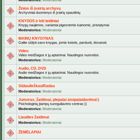
Moderatorius:
Moderatoriai
Žinios iš įvairių archyvų
Archyviniai duomenys iš įvairių spaudinių
KNYGOS ir kiti leidiniai
Knygų naujienos, variantai pigesnėmis kainomis, pristatymai
Moderatorius:
Moderatoriai
MAINŲ KNYGYNAS
Galite siūlyti savo knygas, jomis keistis, parduoti, dovanoti.
Video
Video medžiagos ir jų aptarimai. Naudingos nuorodos.
Moderatorius:
Moderatoriai
Audio, CD, DVD
Audio medžiagos ir jų aptarimai. Naudingos nuorodos.
Moderatorius:
Moderatoriai
Siūlau/Ieškau/Radau
Moderatorius:
Moderatoriai
Jumoras, žaidimai, plepalai atsipalaidavimui:)
Psichologinių įtampų sureguliavimo centras:))
Moderatorius:
Moderatoriai
Liaudies žaidimai
Moderatorius:
Moderatoriai
ŽEMĖLAPIAI