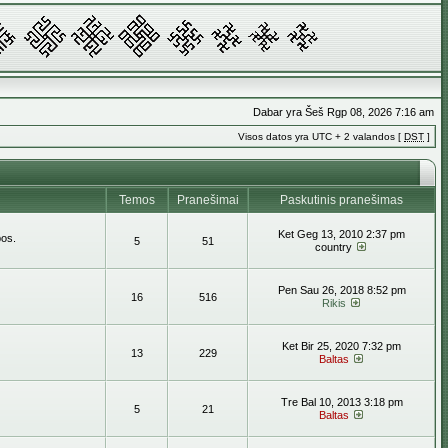
Dabar yra Šeš Rgp 08, 2026 7:16 am
Visos datos yra UTC + 2 valandos [
DST
]
Temos
Pranešimai
Paskutinis pranešimas
Ket Geg 13, 2010 2:37 pm
bos.
5
51
country
Pen Sau 26, 2018 8:52 pm
16
516
Rikis
Ket Bir 25, 2020 7:32 pm
13
229
Baltas
Tre Bal 10, 2013 3:18 pm
5
21
Baltas