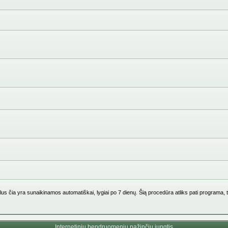
us čia yra sunaikinamos automatiškai, lygiai po 7 dienų. Šią procedūra atliks pati programa, 
Internetinių bendruomenių pažinčių jungtis