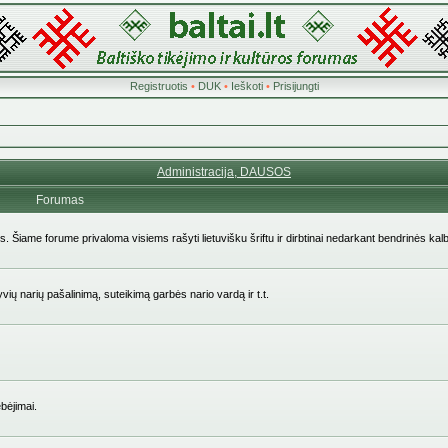
Registruotis
•
DUK
•
Ieškoti
•
Prisijungti
Administracija, DAUSOS
Forumas
ės. Šiame forume privaloma visiems rašyti lietuvišku šriftu ir dirbtinai nedarkant bendrinės kal
yvių narių pašalinimą, suteikimą garbės nario vardą ir t.t.
bėjimai.