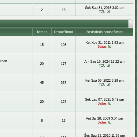
Šeš Sau 31, 2015 3:02 pm
2
16
TZU
Temos
Pranešimai
Paskutinis pranešimas
Ket Kov 31, 2011 1:53 am
15
103
Baltas
ardan.
Ant Sau 16, 2024 12:22 am
20
177
TZU
Ket Spa 06, 2022 8:29 pm
45
337
TZU
Sek Lap 07, 2021 5:49 pm
20
127
Baltas
Ant Bal 28, 2009 3:04 pm
8
15
Baltas
Šeš Sau 23, 2010 11:38 pm