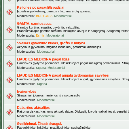
Kelionės po pasaulį/Ispūdžiai
Įspūdžiai po kelionių, gamtos ir kitų maršrutų aprašai.
Moderatoriai:
BURTONIS
,
Moderatoriai
GAMTA, gamtosauga
Gamtos kurijina: augalija, gyvūnija, vabzdžiai.
Pranešimai apie gamtos teršimo, niokojimo atvejus ir saugojimą. Saugomų teritori
Moderatoriai:
Esmis
,
Moderatoriai
Sveikas gyvenimo būdas, grožis ir mityba
Aktyvaus gyvenimo, mitybos klausimai, patarimai, diskusijos.
Moderatorius:
Moderatoriai
LIAUDIES MEDICINA pagal ligas
Liaudiškos gydymo priemonės, klasifikuojant pagal susirgimų pavadinimus. Straips
Moderatoriai:
ragana
,
Moderatoriai
LIAUDIES MEDICINA pagal augalų gydomąsias savybes
Liaudiškos gydymo priemonės, klasifikuojant augalų gydomąsias savybes. Straipsn
Moderatorius:
ragana
Įvairenybės
Straipsniai, įdomios naujienos iš viso pasaulio
Moderatorius:
Moderatoriai
Dabarties aktualijos
Rašoma viskas, kas jums aktualu dabar. Diskusijų kryptis vaikai, tėvai, seneliai be
Moderatorius:
Moderatoriai
Sveikinimai. Žinutė draugui.
Pasveikinkite, linkėkite, pradžiuginkite, susirašinėkite