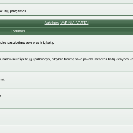
iskusijų pratęsimas.
Aušrinės, VARINIAI VARTAI
Forumas
udies pastebėjimai apie orus ir jų kaitą.
aičiai, nadruviai rašykite jųjų palikuonys, pildykite forumą savo paveldu bendros baltų vienybės v
mai.
s.