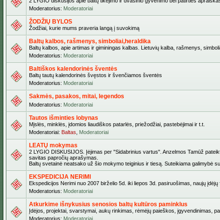
2 LYGIO diskusijos apie baltų tikėjimo ir dvasinio gyvenimo bei patirties apraiškas,
Moderatorius:
Moderatoriai
ŽODŽIŲ BYLOS
Žodžiai, kurie mums praveria langą į suvokimą
Baltų kalbos, rašmenys, simboliai,heraldika
Baltų kalbos, apie artimas ir giminingas kalbas. Lietuvių kalba, rašmenys, simbolia
Moderatorius:
Moderatoriai
Baltiškos kalendorinės šventės
Baltų tautų kalendorinės švęstos ir švenčiamos šventės
Moderatorius:
Moderatoriai
Sakmės, pasakos, mitai, legendos
Moderatorius:
Moderatoriai
Tautos išminties lobynas
Mįslės, minklės, įdomios liaudiškos patarlės, priežodžiai, pastebėjimai ir t.t.
Moderatoriai:
Baltas
,
Moderatoriai
LEATŲ mokymas
2 LYGIO DISKUSIJOS. Įėjimas per "Sidabrinius vartus". Anzelmos Tamūž pateiktas 
savitas papročių aprašymas.
Baltų svetainė neatsako už šio mokymo teiginius ir tiesą. Suteikiama galimybė sus
EKSPEDICIJA NERIMI
Ekspedicijos Nerimi nuo 2007 birželio 5d. iki liepos 3d. pasiruošimas, naujų įdėj
Moderatorius:
Moderatoriai
Atkurkime išnykusius senosios baltų kultūros paminklus
Įdėjos, projektai, svarstymai, aukų rinkimas, rėmėjų paieškos, įgyvendinimas, pašv
Moderatorius:
Moderatoriai