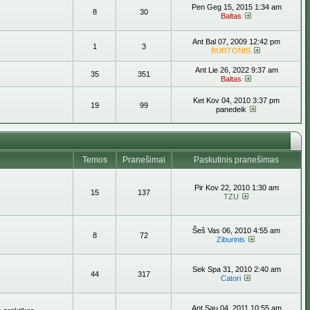
Pen Geg 15, 2015 1:34 am
8
30
Baltas
Ant Bal 07, 2009 12:42 pm
1
3
BURTONIS
Ant Lie 26, 2022 9:37 am
35
351
Baltas
Ket Kov 04, 2010 3:37 pm
19
99
panedeik
Temos
Pranešimai
Paskutinis pranešimas
Pir Kov 22, 2010 1:30 am
15
137
TZU
Šeš Vas 06, 2010 4:55 am
8
72
Ziburinis
Sek Spa 31, 2010 2:40 am
44
317
Catori
Ant Sau 04, 2011 10:55 am