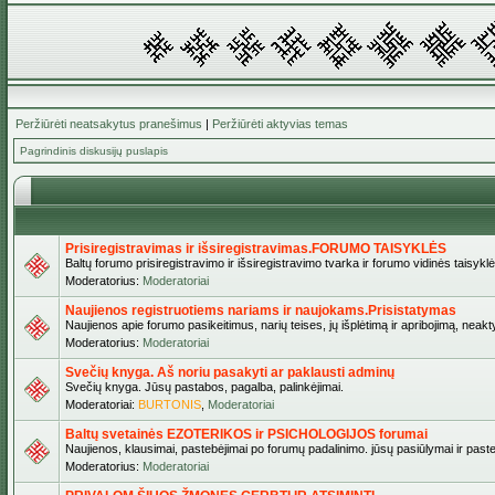
Peržiūrėti neatsakytus pranešimus
|
Peržiūrėti aktyvias temas
Pagrindinis diskusijų puslapis
Prisiregistravimas ir išsiregistravimas.FORUMO TAISYKLĖS
Baltų forumo prisiregistravimo ir išsiregistravimo tvarka ir forumo vidinės taisykl
Moderatorius:
Moderatoriai
Naujienos registruotiems nariams ir naujokams.Prisistatymas
Naujienos apie forumo pasikeitimus, narių teises, jų išplėtimą ir apribojimą, neakt
Moderatorius:
Moderatoriai
Svečių knyga. Aš noriu pasakyti ar paklausti adminų
Svečių knyga. Jūsų pastabos, pagalba, palinkėjimai.
Moderatoriai:
BURTONIS
,
Moderatoriai
Baltų svetainės EZOTERIKOS ir PSICHOLOGIJOS forumai
Naujienos, klausimai, pastebėjimai po forumų padalinimo. jūsų pasiūlymai ir paste
Moderatorius:
Moderatoriai