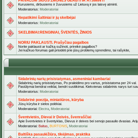
PRIVALOM ŠIUOS ŽMONES GERBTI IR ATSIMINTI
Kurusiems, dirbusiems ir žuvusiems už Lietuvą ir jos laisvę atminti.
Moderatorius:
Moderatoriai
Nepatikimi šaltiniai ir jų skelbėjai
Moderatorius:
Moderatoriai
SKELBIMAI:RENGINIAI, ŠVENTĖS, ŽINIOS
NORIU PAKLAUSTI. Prašyčiau pagalbos
Norite paklausti ar kažką sužinoti, prireikė pagalbos?
Jei kažkuo forumas gali prisidėti prie jūsų problemų sprendimo, tai rašykite,
Sidabrinių narių prisistatymas, asmeniniai kambariai
Sidabrinių narių prisistatymas, Po praleidimo pro vartus, prisistatoma per 24 val.
Pasiūlymai bendrai veiklai, bendri susitikimai. Kiekvienas sidabrinis narys turi s
Moderatorius:
Moderatoriai
Sidabrinė poezija, miniatiūros, kūryba
Jūsų kūryba ir sielos polėkiai.
Moderatoriai:
Electra
,
Moderatoriai
Šventvietės, Dievai ir Deivės, švenraščiai
Apie šventvietes ir šventyklas, Dievus ir deives bei senojo pasaulio dvasias. Arij
Moderatoriai:
Baltas
,
BURTONIS
,
Moderatoriai
Baltiška pasaulėžiūra, tikėjimas, praktika