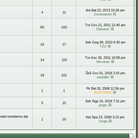
Ant Bal 23, 2013 10:26 am
4
11
Zordsdavini
Tre Gru 21, 2011 12:46 am
60
163
Dainavis
Sek Geg 09, 2010 9:30 am
10
17
TZU
Tre Kov 30, 2011 10:58 pm
14
110
Varvaras
Šeš Gru 01, 2018 2:42 pm
18
101
santaitis
Pir Bal 28, 2008 12:56 pm
1
1
BURTONIS
Sek Rgp 19, 2018 7:31 pm
5
15
jurgiz
todėl norintiems dar
Ket Spa 23, 2008 3:15 pm
1
19
Jurga