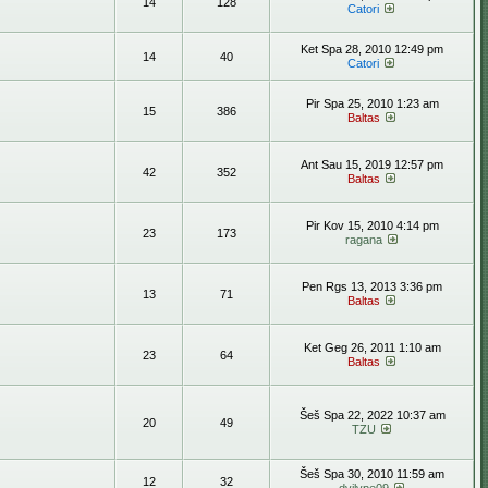
14
128
Catori
Ket Spa 28, 2010 12:49 pm
14
40
Catori
Pir Spa 25, 2010 1:23 am
15
386
Baltas
Ant Sau 15, 2019 12:57 pm
42
352
Baltas
Pir Kov 15, 2010 4:14 pm
23
173
ragana
Pen Rgs 13, 2013 3:36 pm
13
71
Baltas
Ket Geg 26, 2011 1:10 am
23
64
Baltas
Šeš Spa 22, 2022 10:37 am
20
49
TZU
Šeš Spa 30, 2010 11:59 am
12
32