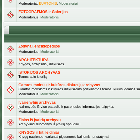
Moderatoriai:
BURTONIS
,
Moderatoriai
FOTOGRAFIJOS ir Galerijos
Moderatorius:
Moderatoriai
Žodynai, enciklopedijos
Moderatorius:
Moderatoriai
ARCHITEKTŪRA
Knygos, straipsniai, diskusijos.
ISTORIJOS ARCHYVAS
Temos apie istoriją
Gamtos mokslų ir kultūros diskusijų archyvas
Gamtos mokslams ir kultūros diskusijoms priskiriamos temos, kurios įdomios sa
Moderatorius:
Moderatoriai
Įvairenybių archyvas
Įvairenybės iš viso pasaulio ir pasenusios informacijos talpykla.
Moderatorius:
Moderatoriai
Žinios iš įvairių archyvų
Archyviniai duomenys iš įvairių spaudinių
KNYGOS ir kiti leidiniai
Knygų naujienos, variantai pigesnėmis kainomis, pristatymai