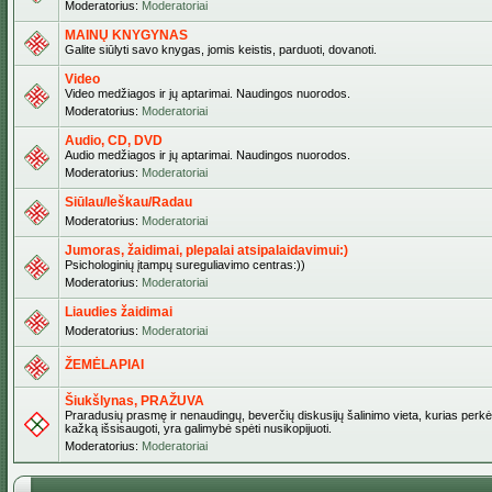
Moderatorius:
Moderatoriai
MAINŲ KNYGYNAS
Galite siūlyti savo knygas, jomis keistis, parduoti, dovanoti.
Video
Video medžiagos ir jų aptarimai. Naudingos nuorodos.
Moderatorius:
Moderatoriai
Audio, CD, DVD
Audio medžiagos ir jų aptarimai. Naudingos nuorodos.
Moderatorius:
Moderatoriai
Siūlau/Ieškau/Radau
Moderatorius:
Moderatoriai
Jumoras, žaidimai, plepalai atsipalaidavimui:)
Psichologinių įtampų sureguliavimo centras:))
Moderatorius:
Moderatoriai
Liaudies žaidimai
Moderatorius:
Moderatoriai
ŽEMĖLAPIAI
Šiukšlynas, PRAŽUVA
Praradusių prasmę ir nenaudingų, beverčių diskusijų šalinimo vieta, kurias perkėl
kažką išsisaugoti, yra galimybė spėti nusikopijuoti.
Moderatorius:
Moderatoriai