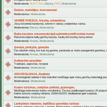
Moderatoriai:
BURTONIS
,
Electra
,
RRR
,
Moderatoriai
Dainos, melodijos, instrumentai
Moderatorius:
Moderatoriai
VARINĖ POEZIJA, kūryba, miniatiūros
Jūsų kūrybiniai bandymai, sėkmė ir raktas į sidabrinius vartus.
Moderatoriai:
Electra
,
Moderatoriai
Baltų karybos rekonstrukcija/Lankininkystė/Koviniai menai
Rekonstruojama baltų genčių karyba, šaulių bei kovinių menų temos
Moderatoriai:
Kronas
,
Moderatoriai
Amatai, prekyba, gamyba
Čia rašykite viską, kur kas ką gamina, parduoda ar moko pasigaminti gaminius, kur
Moderatoriai:
Kronas
,
Moderatoriai
Kulinarinis paveldas
Tradicijos, papročiai, receptai
Moderatorius:
Moderatoriai
ARCHEOLOGIJA, Radiniai
Archeologiniai radiniai ir kita mokslinė medžiaga apie mūsų genčių materialųjį pave
Moderatorius:
Moderatoriai
Kaimo turizmas, sodybos poilsiui, pramogos.
Medžiaga kiekvienam kaimo verslininkui. Čia bus publikuojami įvairūs LR įstatymai be
Kaimo turizmo sodybų reklama. DISKUSIJOS. Atsiliepimai apie sodybas.
Moderatorius:
Moderatoriai
Lankytinos vietovės, baltiškas paveldas turistui
Įvairios vietovės Lietuvoje, Latvijoje, Baltarusijoje, Lenkijoje ir kitur, kur siejama 