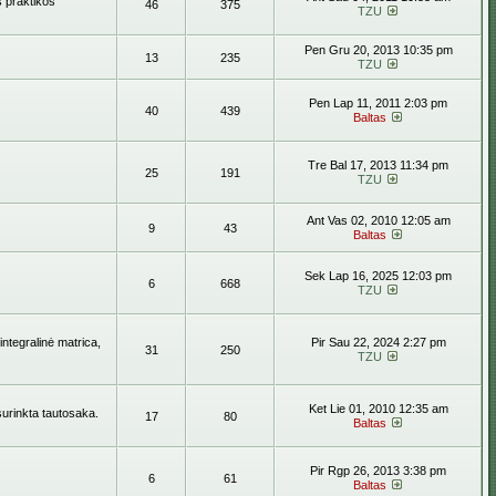
s praktikos
46
375
TZU
Pen Gru 20, 2013 10:35 pm
13
235
TZU
Pen Lap 11, 2011 2:03 pm
40
439
Baltas
Tre Bal 17, 2013 11:34 pm
25
191
TZU
Ant Vas 02, 2010 12:05 am
9
43
Baltas
Sek Lap 16, 2025 12:03 pm
6
668
TZU
ntegralinė matrica,
Pir Sau 22, 2024 2:27 pm
31
250
TZU
Ket Lie 01, 2010 12:35 am
surinkta tautosaka.
17
80
Baltas
Pir Rgp 26, 2013 3:38 pm
6
61
Baltas