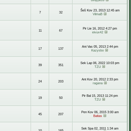
dvilype09
Šeš Kov 23, 2013 12:45 am
7
32
VilmaB
Pir Lie 16, 2012 4:27 pm
11
67
eivux42
Ant Vas 05, 2013 2:44 pm
17
137
Kazysbo
Sek Lap 06, 2022 10:03 pm
39
351
TZU
Ant Kov 20, 2012 2:33 pm
24
203
ragana
Pir Bal 15, 2013 11:24 pm
19
50
TZU
Pen Kov 06, 2015 3:00 am
45
207
Baltas
Sek Spa 02, 2011 1:34 am
10
165