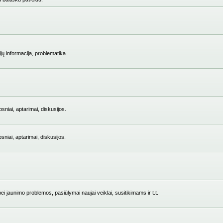
jų informacija, problematika.
niai, aptarimai, diskusijos.
iai, aptarimai, diskusijos.
i jaunimo problemos, pasiūlymai naujai veiklai, susitikimams ir t.t.