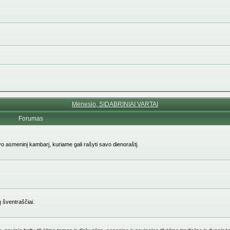
Mėnesio, SIDABRINIAI VARTAI
Forumas
avo asmeninį kambarį, kuriame gali rašyti savo dienoraštį.
ų šventraščiai.