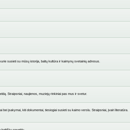
ie susieti su mūsų istorija, baltų kultūra ir kaimynų svetainių adresus.
ldą. Straipsniai, naujienos, muziejų rinkiniai pas mus ir svetur.
i įsakymai, kiti dokumentai, tiesiogiai susieti su kaimo verslu. Straipsniai, įvairi literatūra.
su baltišku paveldu.