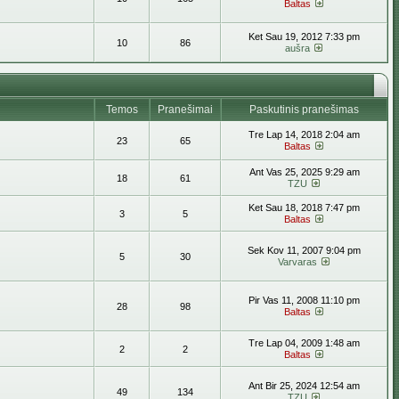
Baltas
Ket Sau 19, 2012 7:33 pm
10
86
aušra
Temos
Pranešimai
Paskutinis pranešimas
Tre Lap 14, 2018 2:04 am
23
65
Baltas
Ant Vas 25, 2025 9:29 am
18
61
TZU
Ket Sau 18, 2018 7:47 pm
3
5
Baltas
Sek Kov 11, 2007 9:04 pm
5
30
Varvaras
Pir Vas 11, 2008 11:10 pm
28
98
Baltas
Tre Lap 04, 2009 1:48 am
2
2
Baltas
Ant Bir 25, 2024 12:54 am
49
134
TZU