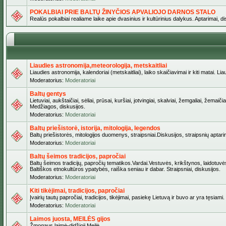
POKALBIAI PRIE BALTŲ ŽINYČIOS APVALIOJO DARNOS STALO
Realūs pokalbiai realiame laike apie dvasinius ir kultūrinius dalykus. Aptarimai, d
Liaudies astronomija,meteorologija, metskaitliai
Liaudies astronomija, kalendoriai (metskaitliai), laiko skaičiavimai ir kiti matai. Lia
Moderatorius:
Moderatoriai
Baltų gentys
Lietuviai, aukštaičiai, sėliai, prūsai, kuršiai, jotvingiai, skalviai, žemgaliai, žem
Medžiagos, diskusijos.
Moderatorius:
Moderatoriai
Baltų priešistorė, istorija, mitologija, legendos
Baltų priešistorės, mitologijos duomenys, straipsniai.Diskusijos, straipsnių aptari
Moderatorius:
Moderatoriai
Baltų šeimos tradicijos, papročiai
Baltų šeimos tradicijų, papročių tematikos.Vardai.Vestuvės, krikštynos, laidotuvė
Baltiškos etnokultūros ypatybės, raiška seniau ir dabar. Straipsniai, diskusijos.
Moderatorius:
Moderatoriai
Kiti tikėjimai, tradicijos, papročiai
Įvairių tautų papročiai, tradicijos, tikėjimai, pasiekę Lietuvą ir buvo ar yra tęsiami.
Moderatorius:
Moderatoriai
Laimos juosta, MEILĖS gijos
Žmogaus laimė-didžioji Meilė.