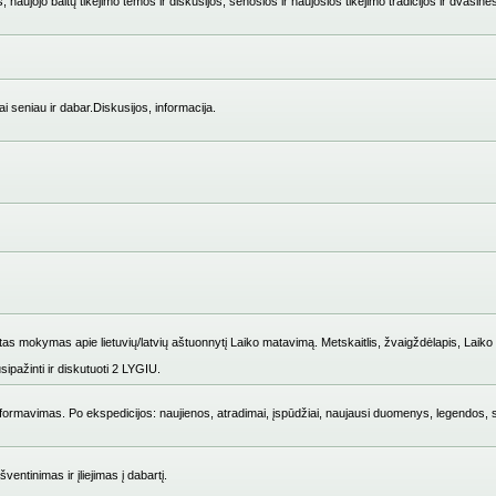
 naujojo baltų tikėjimo temos ir diskusijos, senosios ir naujosios tikėjimo tradicijos ir dvasinė
i seniau ir dabar.Diskusijos, informacija.
mokymas apie lietuvių/latvių aštuonnytį Laiko matavimą. Metskaitlis, žvaigždėlapis, Laiko i
ipažinti ir diskutuoti 2 LYGIU.
ų formavimas. Po ekspedicijos: naujienos, atradimai, įspūdžiai, naujausi duomenys, legendos, 
entinimas ir įliejimas į dabartį.