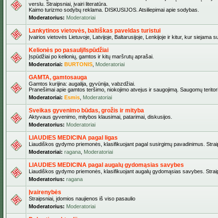
verslu. Straipsniai, įvairi literatūra.
Kaimo turizmo sodybų reklama. DISKUSIJOS. Atsiliepimai apie sodybas.
Moderatorius:
Moderatoriai
Lankytinos vietovės, baltiškas paveldas turistui
Įvairios vietovės Lietuvoje, Latvijoje, Baltarusijoje, Lenkijoje ir kitur, kur siejama 
Kelionės po pasaulį/Ispūdžiai
Įspūdžiai po kelionių, gamtos ir kitų maršrutų aprašai.
Moderatoriai:
BURTONIS
,
Moderatoriai
GAMTA, gamtosauga
Gamtos kurijina: augalija, gyvūnija, vabzdžiai.
Pranešimai apie gamtos teršimo, niokojimo atvejus ir saugojimą. Saugomų teritori
Moderatoriai:
Esmis
,
Moderatoriai
Sveikas gyvenimo būdas, grožis ir mityba
Aktyvaus gyvenimo, mitybos klausimai, patarimai, diskusijos.
Moderatorius:
Moderatoriai
LIAUDIES MEDICINA pagal ligas
Liaudiškos gydymo priemonės, klasifikuojant pagal susirgimų pavadinimus. Straips
Moderatoriai:
ragana
,
Moderatoriai
LIAUDIES MEDICINA pagal augalų gydomąsias savybes
Liaudiškos gydymo priemonės, klasifikuojant augalų gydomąsias savybes. Straipsn
Moderatorius:
ragana
Įvairenybės
Straipsniai, įdomios naujienos iš viso pasaulio
Moderatorius:
Moderatoriai