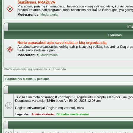
Šiukšlynas, PRAŽUVA
Praradusių prasmę ir nenaudingų, beverčių diskusijų šalinimo vieta, kurias perkėl
procedūra atliks pati programa, todėl norintiems dar kažką išsisaugoti, yra galimy
Moderatorius:
Moderatoriai
Int
Forumas
Noriu papasakoti apie savo klubą ar kitą organizaciją
Aprašote savo organizacijos veiklą, galit pristatyt ką veikiat, kuo artima jūsų org
turite savo svetainę ir pan.
Moderatorius:
Moderatoriai
Ištrinti visus diskusijų sausainėlius
|
Komanda
Pagrindinis diskusijų puslapis
Iš viso šiuo metu prisijungę
8
vartotojai :: 0 registruotų, 0 slaptų ir 8 svečių(iai) 
Daugiausia vartotojų (
5249
) buvo Ant Bir 02, 2026 12:03 am
Registruoti vartotojai: Registruotų vartotojų nėra
Legenda ::
Administratoriai
,
Globalūs moderatoriai