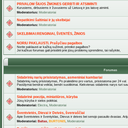
PRIVALOM ŠIUOS ŽMONES GERBTI IR ATSIMINTI
Kurusiems, dirbusiems ir žuvusiems už Lietuvą ir jos laisvę atminti.
Moderatorius:
Moderatoriai
Nepatikimi šaltiniai ir jų skelbėjai
Moderatorius:
Moderatoriai
SKELBIMAI:RENGINIAI, ŠVENTĖS, ŽINIOS
NORIU PAKLAUSTI. Prašyčiau pagalbos
Norite paklausti ar kažką sužinoti, prireikė pagalbos?
Jei kažkuo forumas gali prisidėti prie jūsų problemų sprendimo, tai rašykite,
Forumas
Sidabrinių narių prisistatymas, asmeniniai kambariai
Sidabrinių narių prisistatymas, Po praleidimo pro vartus, prisistatoma per 24 val.
Pasiūlymai bendrai veiklai, bendri susitikimai. Kiekvienas sidabrinis narys turi s
Moderatorius:
Moderatoriai
Sidabrinė poezija, miniatiūros, kūryba
Jūsų kūryba ir sielos polėkiai.
Moderatoriai:
Electra
,
Moderatoriai
Šventvietės, Dievai ir Deivės, švenraščiai
Apie šventvietes ir šventyklas, Dievus ir deives bei senojo pasaulio dvasias. Arij
Moderatoriai:
Baltas
,
BURTONIS
,
Moderatoriai