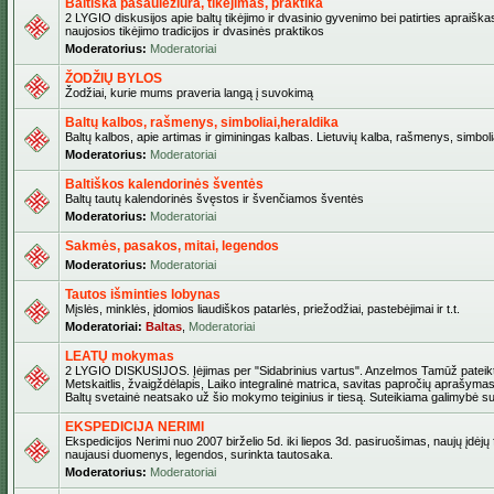
Baltiška pasaulėžiūra, tikėjimas, praktika
2 LYGIO diskusijos apie baltų tikėjimo ir dvasinio gyvenimo bei patirties apraiškas
naujosios tikėjimo tradicijos ir dvasinės praktikos
Moderatorius:
Moderatoriai
ŽODŽIŲ BYLOS
Žodžiai, kurie mums praveria langą į suvokimą
Baltų kalbos, rašmenys, simboliai,heraldika
Baltų kalbos, apie artimas ir giminingas kalbas. Lietuvių kalba, rašmenys, simbolia
Moderatorius:
Moderatoriai
Baltiškos kalendorinės šventės
Baltų tautų kalendorinės švęstos ir švenčiamos šventės
Moderatorius:
Moderatoriai
Sakmės, pasakos, mitai, legendos
Moderatorius:
Moderatoriai
Tautos išminties lobynas
Mįslės, minklės, įdomios liaudiškos patarlės, priežodžiai, pastebėjimai ir t.t.
Moderatoriai:
Baltas
,
Moderatoriai
LEATŲ mokymas
2 LYGIO DISKUSIJOS. Įėjimas per "Sidabrinius vartus". Anzelmos Tamūž pateikta
Metskaitlis, žvaigždėlapis, Laiko integralinė matrica, savitas papročių aprašymas
Baltų svetainė neatsako už šio mokymo teiginius ir tiesą. Suteikiama galimybė sus
EKSPEDICIJA NERIMI
Ekspedicijos Nerimi nuo 2007 birželio 5d. iki liepos 3d. pasiruošimas, naujų įdėjų
naujausi duomenys, legendos, surinkta tautosaka.
Moderatorius:
Moderatoriai