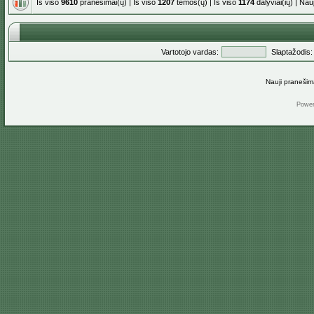
Iš viso
9610
pranešimai(ų) | Iš viso
1207
temos(ų) | Iš viso
1174
dalyviai(ių) | Na
Vartotojo vardas:
Slaptažodis:
Nauji pranešim
Powe