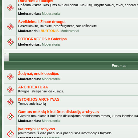
Dabarties aktualijos
Rašoma viskas, kas jums aktualu dabar. Diskusijų kryptis vaikai, tėvai, seneliai b
t.t.
Moderatorius:
Moderatoriai
Sveikinimai. Žinutė draugui.
Pasveikinkite, linkėkite, pradžiuginkite, susirašinėkite
Moderatoriai:
BURTONIS
,
Moderatoriai
FOTOGRAFIJOS ir Galerijos
Moderatorius:
Moderatoriai
Forumas
Žodynai, enciklopedijos
Moderatorius:
Moderatoriai
ARCHITEKTŪRA
Knygos, straipsniai, diskusijos.
ISTORIJOS ARCHYVAS
Temos apie istoriją
Gamtos mokslų ir kultūros diskusijų archyvas
Gamtos mokslams ir kultūros diskusijoms priskiriamos temos, kurios įdomios sa
Moderatorius:
Moderatoriai
Įvairenybių archyvas
Įvairenybės iš viso pasaulio ir pasenusios informacijos talpykla.