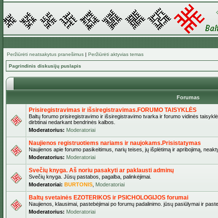
Peržiūrėti neatsakytus pranešimus
|
Peržiūrėti aktyvias temas
Pagrindinis diskusijų puslapis
Forumas
Prisiregistravimas ir išsiregistravimas.FORUMO TAISYKLĖS
Baltų forumo prisiregistravimo ir išsiregistravimo tvarka ir forumo vidinės taisykl
dirbtinai nedarkant bendrinės kalbos.
Moderatorius:
Moderatoriai
Naujienos registruotiems nariams ir naujokams.Prisistatymas
Naujienos apie forumo pasikeitimus, narių teises, jų išplėtimą ir apribojimą, neakt
Moderatorius:
Moderatoriai
Svečių knyga. Aš noriu pasakyti ar paklausti adminų
Svečių knyga. Jūsų pastabos, pagalba, palinkėjimai.
Moderatoriai:
BURTONIS
,
Moderatoriai
Baltų svetainės EZOTERIKOS ir PSICHOLOGIJOS forumai
Naujienos, klausimai, pastebėjimai po forumų padalinimo. jūsų pasiūlymai ir paste
Moderatorius:
Moderatoriai