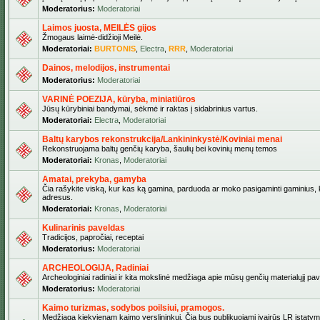
Moderatorius:
Moderatoriai
Laimos juosta, MEILĖS gijos
Žmogaus laimė-didžioji Meilė.
Moderatoriai:
BURTONIS
,
Electra
,
RRR
,
Moderatoriai
Dainos, melodijos, instrumentai
Moderatorius:
Moderatoriai
VARINĖ POEZIJA, kūryba, miniatiūros
Jūsų kūrybiniai bandymai, sėkmė ir raktas į sidabrinius vartus.
Moderatoriai:
Electra
,
Moderatoriai
Baltų karybos rekonstrukcija/Lankininkystė/Koviniai menai
Rekonstruojama baltų genčių karyba, šaulių bei kovinių menų temos
Moderatoriai:
Kronas
,
Moderatoriai
Amatai, prekyba, gamyba
Čia rašykite viską, kur kas ką gamina, parduoda ar moko pasigaminti gaminius, kur
adresus.
Moderatoriai:
Kronas
,
Moderatoriai
Kulinarinis paveldas
Tradicijos, papročiai, receptai
Moderatorius:
Moderatoriai
ARCHEOLOGIJA, Radiniai
Archeologiniai radiniai ir kita mokslinė medžiaga apie mūsų genčių materialųjį pave
Moderatorius:
Moderatoriai
Kaimo turizmas, sodybos poilsiui, pramogos.
Medžiaga kiekvienam kaimo verslininkui. Čia bus publikuojami įvairūs LR įstatymai