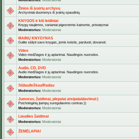
Moderatorius:
Moderatoriai
Žinios iš įvairių archyvų
Archyviniai duomenys iš įvairių spaudinių
KNYGOS ir kiti leidiniai
Knygų naujienos, variantai pigesnėmis kainomis, pristatymai
Moderatorius:
Moderatoriai
MAINŲ KNYGYNAS
Galite siūlyti savo knygas, jomis keistis, parduoti, dovanoti.
Video
Video medžiagos ir jų aptarimai. Naudingos nuorodos.
Moderatorius:
Moderatoriai
Audio, CD, DVD
Audio medžiagos ir jų aptarimai. Naudingos nuorodos.
Moderatorius:
Moderatoriai
Siūlau/Ieškau/Radau
Moderatorius:
Moderatoriai
Jumoras, žaidimai, plepalai atsipalaidavimui:)
Psichologinių įtampų sureguliavimo centras:))
Moderatorius:
Moderatoriai
Liaudies žaidimai
Moderatorius:
Moderatoriai
ŽEMĖLAPIAI