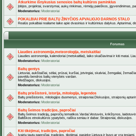
Atkurkime išnykusius senosios baltų kultūros paminklus
Įdėjos, projektai, svarstymai, aukų rinkimas, rėmėjų paieškos, įgyvendinimas, pašv
Moderatorius:
Moderatoriai
POKALBIAI PRIE BALTŲ ŽINYČIOS APVALIOJO DARNOS STALO
Realūs pokalbiai realiame laike apie dvasinius ir kultūrinius dalykus. Aptarimai, d
Forumas
Liaudies astronomija,meteorologija, metskaitliai
Liaudies astronomija, kalendoriai (metskaitliai), laiko skaičiavimai ir kiti matai. Lia
Moderatorius:
Moderatoriai
Baltų gentys
Lietuviai, aukštaičiai, sėliai, prūsai, kuršiai, jotvingiai, skalviai, žemgaliai, žemai
paveldu bendros baltų vienybės vardan.
Medžiagos, diskusijos.
Moderatorius:
Moderatoriai
Baltų priešistorė, istorija, mitologija, legendos
Baltų priešistorės, mitologijos duomenys, straipsniai.Diskusijos, straipsnių aptari
Moderatorius:
Moderatoriai
Baltų šeimos tradicijos, papročiai
Baltų šeimos tradicijų, papročių tematikos.Vardai.Vestuvės, krikštynos, laidotuvė
Baltiškos etnokultūros ypatybės, raiška seniau ir dabar. Straipsniai, diskusijos.
Moderatorius:
Moderatoriai
Kiti tikėjimai, tradicijos, papročiai
Įvairių tautų papročiai, tradicijos, tikėjimai, pasiekę Lietuvą ir buvo ar yra tęsiami.