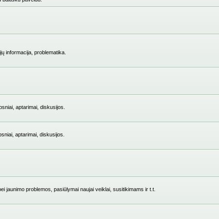
jų informacija, problematika.
niai, aptarimai, diskusijos.
iai, aptarimai, diskusijos.
i jaunimo problemos, pasiūlymai naujai veiklai, susitikimams ir t.t.