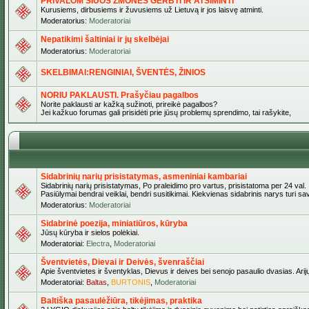
PRIVALOM ŠIUOS ŽMONES GERBTI IR ATSIMINTI
Kurusiems, dirbusiems ir žuvusiems už Lietuvą ir jos laisvę atminti.
Moderatorius:
Moderatoriai
Nepatikimi šaltiniai ir jų skelbėjai
Moderatorius:
Moderatoriai
SKELBIMAI:RENGINIAI, ŠVENTĖS, ŽINIOS
NORIU PAKLAUSTI. Prašyčiau pagalbos
Norite paklausti ar kažką sužinoti, prireikė pagalbos?
Jei kažkuo forumas gali prisidėti prie jūsų problemų sprendimo, tai rašykite,
Sidabrinių narių prisistatymas, asmeniniai kambariai
Sidabrinių narių prisistatymas, Po praleidimo pro vartus, prisistatoma per 24 val.
Pasiūlymai bendrai veiklai, bendri susitikimai. Kiekvienas sidabrinis narys turi s
Moderatorius:
Moderatoriai
Sidabrinė poezija, miniatiūros, kūryba
Jūsų kūryba ir sielos polėkiai.
Moderatoriai:
Electra
,
Moderatoriai
Šventvietės, Dievai ir Deivės, švenraščiai
Apie šventvietes ir šventyklas, Dievus ir deives bei senojo pasaulio dvasias. Arij
Moderatoriai:
Baltas
,
BURTONIS
,
Moderatoriai
Baltiška pasaulėžiūra, tikėjimas, praktika