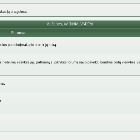
iskusijų pratęsimas.
Aušrinės, VARINIAI VARTAI
Forumas
udies pastebėjimai apie orus ir jų kaitą.
aičiai, nadruviai rašykite jųjų palikuonys, pildykite forumą savo paveldu bendros baltų vienybės v
mai.
s.