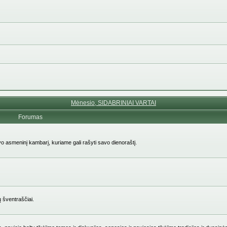
Mėnesio, SIDABRINIAI VARTAI
Forumas
avo asmeninį kambarį, kuriame gali rašyti savo dienoraštį.
ų šventraščiai.