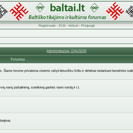
Registruotis
•
DUK
•
Ieškoti
•
Prisijungti
Administracija, DAUSOS
Forumas
ės. Šiame forume privaloma visiems rašyti lietuvišku šriftu ir dirbtinai nedarkant bendrinės kal
yvių narių pašalinimą, suteikimą garbės nario vardą ir t.t.
bėjimai.