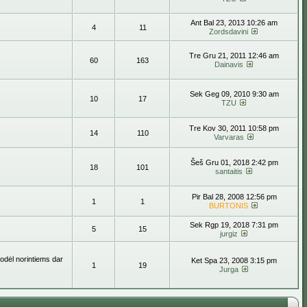
Ant Bal 23, 2013 10:26 am
4
11
Zordsdavini
Tre Gru 21, 2011 12:46 am
60
163
Dainavis
Sek Geg 09, 2010 9:30 am
10
17
TZU
Tre Kov 30, 2011 10:58 pm
14
110
Varvaras
Šeš Gru 01, 2018 2:42 pm
18
101
santaitis
Pir Bal 28, 2008 12:56 pm
1
1
BURTONIS
Sek Rgp 19, 2018 7:31 pm
5
15
jurgiz
todėl norintiems dar
Ket Spa 23, 2008 3:15 pm
1
19
Jurga