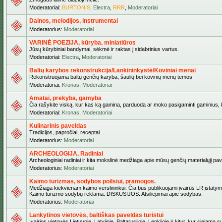
Moderatoriai:
BURTONIS
,
Electra
,
RRR
,
Moderatoriai
Dainos, melodijos, instrumentai
Moderatorius:
Moderatoriai
VARINĖ POEZIJA, kūryba, miniatiūros
Jūsų kūrybiniai bandymai, sėkmė ir raktas į sidabrinius vartus.
Moderatoriai:
Electra
,
Moderatoriai
Baltų karybos rekonstrukcija/Lankininkystė/Koviniai menai
Rekonstruojama baltų genčių karyba, šaulių bei kovinių menų temos
Moderatoriai:
Kronas
,
Moderatoriai
Amatai, prekyba, gamyba
Čia rašykite viską, kur kas ką gamina, parduoda ar moko pasigaminti gaminius, kur
Moderatoriai:
Kronas
,
Moderatoriai
Kulinarinis paveldas
Tradicijos, papročiai, receptai
Moderatorius:
Moderatoriai
ARCHEOLOGIJA, Radiniai
Archeologiniai radiniai ir kita mokslinė medžiaga apie mūsų genčių materialųjį pave
Moderatorius:
Moderatoriai
Kaimo turizmas, sodybos poilsiui, pramogos.
Medžiaga kiekvienam kaimo verslininkui. Čia bus publikuojami įvairūs LR įstatymai be
Kaimo turizmo sodybų reklama. DISKUSIJOS. Atsiliepimai apie sodybas.
Moderatorius:
Moderatoriai
Lankytinos vietovės, baltiškas paveldas turistui
Įvairios vietovės Lietuvoje, Latvijoje, Baltarusijoje, Lenkijoje ir kitur, kur siejama 