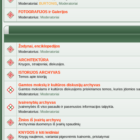
Moderatoriai:
BURTONIS
,
Moderatoriai
FOTOGRAFIJOS ir Galerijos
Moderatorius:
Moderatoriai
Žodynai, enciklopedijos
Moderatorius:
Moderatoriai
ARCHITEKTŪRA
Knygos, straipsniai, diskusijos.
ISTORIJOS ARCHYVAS
Temos apie istoriją
Gamtos mokslų ir kultūros diskusijų archyvas
Gamtos mokslams ir kultūros diskusijoms priskiriamos temos, kurios įdomios sa
Moderatorius:
Moderatoriai
Įvairenybių archyvas
Įvairenybės iš viso pasaulio ir pasenusios informacijos talpykla.
Moderatorius:
Moderatoriai
Žinios iš įvairių archyvų
Archyviniai duomenys iš įvairių spaudinių
KNYGOS ir kiti leidiniai
Knygų naujienos, variantai pigesnėmis kainomis, pristatymai