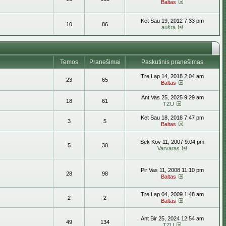
Baltas
Ket Sau 19, 2012 7:33 pm
10
86
aušra
Temos
Pranešimai
Paskutinis pranešimas
Tre Lap 14, 2018 2:04 am
23
65
Baltas
Ant Vas 25, 2025 9:29 am
18
61
TZU
Ket Sau 18, 2018 7:47 pm
3
5
Baltas
Sek Kov 11, 2007 9:04 pm
5
30
Varvaras
Pir Vas 11, 2008 11:10 pm
28
98
Baltas
Tre Lap 04, 2009 1:48 am
2
2
Baltas
Ant Bir 25, 2024 12:54 am
49
134
TZU