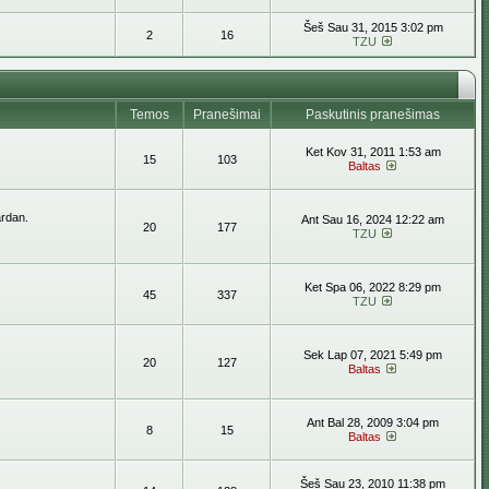
Šeš Sau 31, 2015 3:02 pm
2
16
TZU
Temos
Pranešimai
Paskutinis pranešimas
Ket Kov 31, 2011 1:53 am
15
103
Baltas
ardan.
Ant Sau 16, 2024 12:22 am
20
177
TZU
Ket Spa 06, 2022 8:29 pm
45
337
TZU
Sek Lap 07, 2021 5:49 pm
20
127
Baltas
Ant Bal 28, 2009 3:04 pm
8
15
Baltas
Šeš Sau 23, 2010 11:38 pm