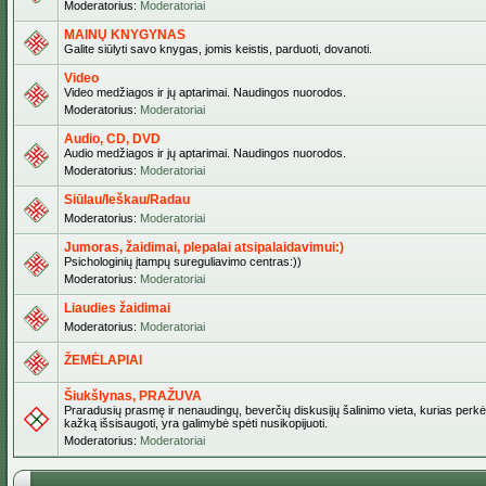
Moderatorius:
Moderatoriai
MAINŲ KNYGYNAS
Galite siūlyti savo knygas, jomis keistis, parduoti, dovanoti.
Video
Video medžiagos ir jų aptarimai. Naudingos nuorodos.
Moderatorius:
Moderatoriai
Audio, CD, DVD
Audio medžiagos ir jų aptarimai. Naudingos nuorodos.
Moderatorius:
Moderatoriai
Siūlau/Ieškau/Radau
Moderatorius:
Moderatoriai
Jumoras, žaidimai, plepalai atsipalaidavimui:)
Psichologinių įtampų sureguliavimo centras:))
Moderatorius:
Moderatoriai
Liaudies žaidimai
Moderatorius:
Moderatoriai
ŽEMĖLAPIAI
Šiukšlynas, PRAŽUVA
Praradusių prasmę ir nenaudingų, beverčių diskusijų šalinimo vieta, kurias perkėl
kažką išsisaugoti, yra galimybė spėti nusikopijuoti.
Moderatorius:
Moderatoriai