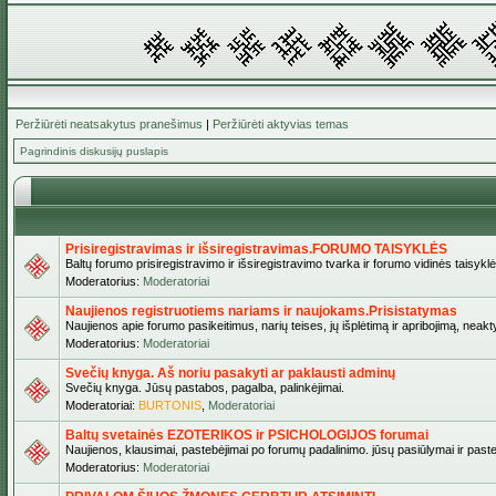
Peržiūrėti neatsakytus pranešimus
|
Peržiūrėti aktyvias temas
Pagrindinis diskusijų puslapis
Prisiregistravimas ir išsiregistravimas.FORUMO TAISYKLĖS
Baltų forumo prisiregistravimo ir išsiregistravimo tvarka ir forumo vidinės taisykl
Moderatorius:
Moderatoriai
Naujienos registruotiems nariams ir naujokams.Prisistatymas
Naujienos apie forumo pasikeitimus, narių teises, jų išplėtimą ir apribojimą, neakt
Moderatorius:
Moderatoriai
Svečių knyga. Aš noriu pasakyti ar paklausti adminų
Svečių knyga. Jūsų pastabos, pagalba, palinkėjimai.
Moderatoriai:
BURTONIS
,
Moderatoriai
Baltų svetainės EZOTERIKOS ir PSICHOLOGIJOS forumai
Naujienos, klausimai, pastebėjimai po forumų padalinimo. jūsų pasiūlymai ir paste
Moderatorius:
Moderatoriai