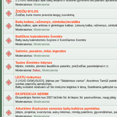
2 LYGIO diskusijos apie baltų tikėjimo ir dvasinio gyvenimo bei patirties apraiškas,
Moderatorius:
Moderatoriai
ŽODŽIŲ BYLOS
Žodžiai, kurie mums praveria langą į suvokimą
Baltų kalbos, rašmenys, simboliai,heraldika
Baltų kalbos, apie artimas ir giminingas kalbas. Lietuvių kalba, rašmenys, simbolia
Moderatorius:
Moderatoriai
Baltiškos kalendorinės šventės
Baltų tautų kalendorinės švęstos ir švenčiamos šventės
Moderatorius:
Moderatoriai
Sakmės, pasakos, mitai, legendos
Moderatorius:
Moderatoriai
Tautos išminties lobynas
Mįslės, minklės, įdomios liaudiškos patarlės, priežodžiai, pastebėjimai ir t.t.
Moderatoriai:
Baltas
,
Moderatoriai
LEATŲ mokymas
2 LYGIO DISKUSIJOS. Įėjimas per "Sidabrinius vartus". Anzelmos Tamūž pateiktas 
savitas papročių aprašymas.
Baltų svetainė neatsako už šio mokymo teiginius ir tiesą. Suteikiama galimybė sus
EKSPEDICIJA NERIMI
Ekspedicijos Nerimi nuo 2007 birželio 5d. iki liepos 3d. pasiruošimas, naujų įdėj
Moderatorius:
Moderatoriai
Atkurkime išnykusius senosios baltų kultūros paminklus
Įdėjos, projektai, svarstymai, aukų rinkimas, rėmėjų paieškos, įgyvendinimas, pašv
Moderatorius:
Moderatoriai