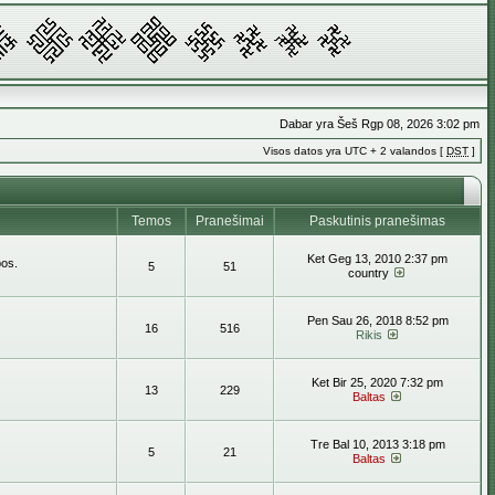
Dabar yra Šeš Rgp 08, 2026 3:02 pm
Visos datos yra UTC + 2 valandos [
DST
]
Temos
Pranešimai
Paskutinis pranešimas
Ket Geg 13, 2010 2:37 pm
bos.
5
51
country
Pen Sau 26, 2018 8:52 pm
16
516
Rikis
Ket Bir 25, 2020 7:32 pm
13
229
Baltas
Tre Bal 10, 2013 3:18 pm
5
21
Baltas