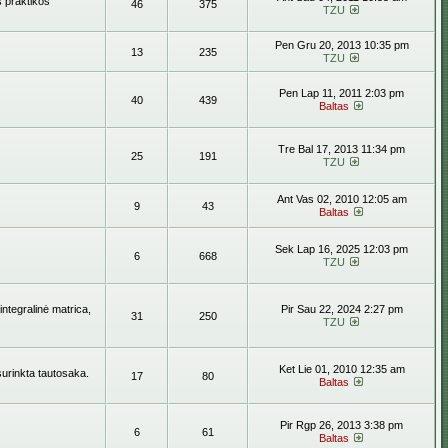
s praktikos
46
375
TZU
Pen Gru 20, 2013 10:35 pm
13
235
TZU
Pen Lap 11, 2011 2:03 pm
40
439
Baltas
Tre Bal 17, 2013 11:34 pm
25
191
TZU
Ant Vas 02, 2010 12:05 am
9
43
Baltas
Sek Lap 16, 2025 12:03 pm
6
668
TZU
ntegralinė matrica,
Pir Sau 22, 2024 2:27 pm
31
250
TZU
Ket Lie 01, 2010 12:35 am
surinkta tautosaka.
17
80
Baltas
Pir Rgp 26, 2013 3:38 pm
6
61
Baltas