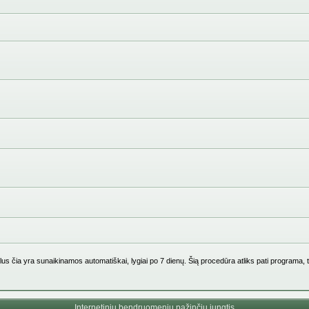
us čia yra sunaikinamos automatiškai, lygiai po 7 dienų. Šią procedūra atliks pati programa, 
Internetinių bendruomenių pažinčių jungtis