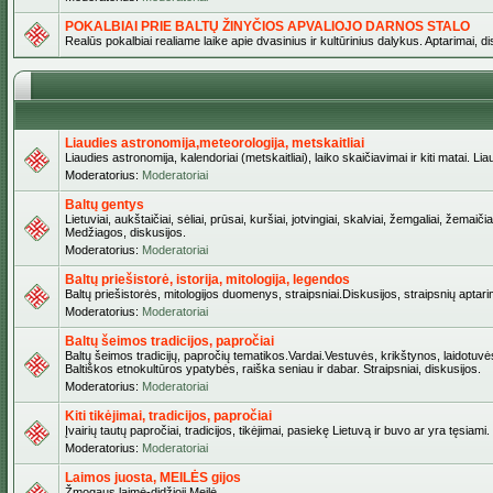
POKALBIAI PRIE BALTŲ ŽINYČIOS APVALIOJO DARNOS STALO
Realūs pokalbiai realiame laike apie dvasinius ir kultūrinius dalykus. Aptarimai, d
Liaudies astronomija,meteorologija, metskaitliai
Liaudies astronomija, kalendoriai (metskaitliai), laiko skaičiavimai ir kiti matai. Lia
Moderatorius:
Moderatoriai
Baltų gentys
Lietuviai, aukštaičiai, sėliai, prūsai, kuršiai, jotvingiai, skalviai, žemgaliai, žem
Medžiagos, diskusijos.
Moderatorius:
Moderatoriai
Baltų priešistorė, istorija, mitologija, legendos
Baltų priešistorės, mitologijos duomenys, straipsniai.Diskusijos, straipsnių aptari
Moderatorius:
Moderatoriai
Baltų šeimos tradicijos, papročiai
Baltų šeimos tradicijų, papročių tematikos.Vardai.Vestuvės, krikštynos, laidotuvė
Baltiškos etnokultūros ypatybės, raiška seniau ir dabar. Straipsniai, diskusijos.
Moderatorius:
Moderatoriai
Kiti tikėjimai, tradicijos, papročiai
Įvairių tautų papročiai, tradicijos, tikėjimai, pasiekę Lietuvą ir buvo ar yra tęsiami.
Moderatorius:
Moderatoriai
Laimos juosta, MEILĖS gijos
Žmogaus laimė-didžioji Meilė.