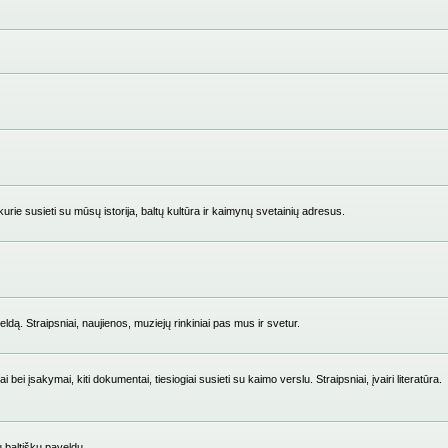
ie susieti su mūsų istorija, baltų kultūra ir kaimynų svetainių adresus.
ldą. Straipsniai, naujienos, muziejų rinkiniai pas mus ir svetur.
i įsakymai, kiti dokumentai, tiesiogiai susieti su kaimo verslu. Straipsniai, įvairi literatūra.
su baltišku paveldu.