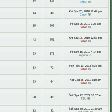
14
128
Catori
Ket Spa 28, 2010 12:49 pm
14
40
Catori
Pir Spa 25, 2010 1:23 am
15
386
Baltas
Ant Sau 15, 2019 12:57 pm
42
352
Baltas
Pir Kov 15, 2010 4:14 pm
23
173
ragana
Pen Rgs 13, 2013 3:36 pm
13
71
Baltas
Ket Geg 26, 2011 1:10 am
23
64
Baltas
Šeš Spa 22, 2022 10:37 am
20
49
TZU
Šeš Spa 30, 2010 11:59 am
12
32