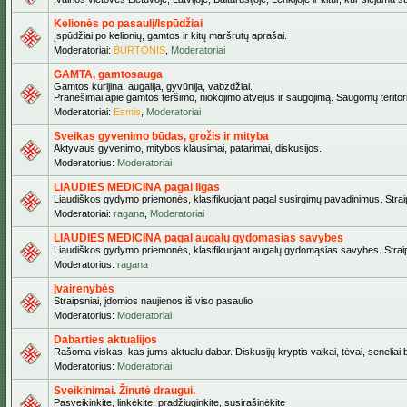
Kelionės po pasaulį/Ispūdžiai
Įspūdžiai po kelionių, gamtos ir kitų maršrutų aprašai.
Moderatoriai:
BURTONIS
,
Moderatoriai
GAMTA, gamtosauga
Gamtos kurijina: augalija, gyvūnija, vabzdžiai.
Pranešimai apie gamtos teršimo, niokojimo atvejus ir saugojimą. Saugomų teritori
Moderatoriai:
Esmis
,
Moderatoriai
Sveikas gyvenimo būdas, grožis ir mityba
Aktyvaus gyvenimo, mitybos klausimai, patarimai, diskusijos.
Moderatorius:
Moderatoriai
LIAUDIES MEDICINA pagal ligas
Liaudiškos gydymo priemonės, klasifikuojant pagal susirgimų pavadinimus. Straips
Moderatoriai:
ragana
,
Moderatoriai
LIAUDIES MEDICINA pagal augalų gydomąsias savybes
Liaudiškos gydymo priemonės, klasifikuojant augalų gydomąsias savybes. Straipsn
Moderatorius:
ragana
Įvairenybės
Straipsniai, įdomios naujienos iš viso pasaulio
Moderatorius:
Moderatoriai
Dabarties aktualijos
Rašoma viskas, kas jums aktualu dabar. Diskusijų kryptis vaikai, tėvai, seneliai be
Moderatorius:
Moderatoriai
Sveikinimai. Žinutė draugui.
Pasveikinkite, linkėkite, pradžiuginkite, susirašinėkite