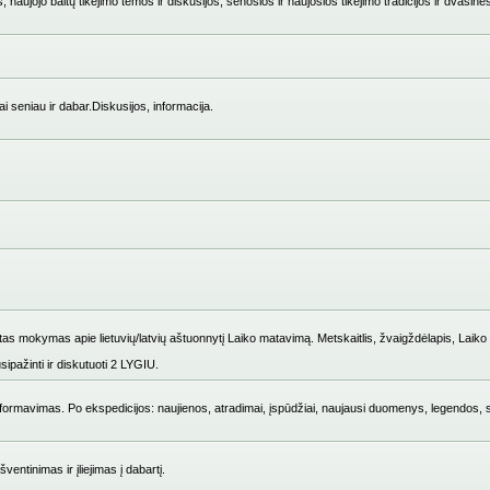
 naujojo baltų tikėjimo temos ir diskusijos, senosios ir naujosios tikėjimo tradicijos ir dvasinė
i seniau ir dabar.Diskusijos, informacija.
mokymas apie lietuvių/latvių aštuonnytį Laiko matavimą. Metskaitlis, žvaigždėlapis, Laiko i
ipažinti ir diskutuoti 2 LYGIU.
ų formavimas. Po ekspedicijos: naujienos, atradimai, įspūdžiai, naujausi duomenys, legendos, 
entinimas ir įliejimas į dabartį.