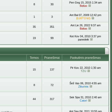
Pen Geg 15, 2015 1:34 am
8
30
Baltas
Ant Bal 07, 2009 12:42 pm
1
3
BURTONIS
Ant Lie 26, 2022 9:37 am
35
351
Baltas
Ket Kov 04, 2010 3:37 pm
19
99
panedeik
Temos
Pranešimai
Paskutinis pranešimas
Pir Kov 22, 2010 1:30 am
15
137
TZU
Šeš Vas 06, 2010 4:55 am
8
72
Ziburinis
Sek Spa 31, 2010 2:40 am
44
317
Catori
Ant Sau 04, 2011 10:55 am