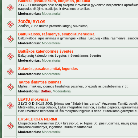
Baltiška pasaulėžiūra, tikėjimas, praktika
2 LYGIO diskusijos apie baltų tikėjimo ir dvasinio gyvenimo bei patirties apraiškas
naujosios tikėjimo tradicijos ir dvasinės praktikos
Moderatorius:
Moderatoriai
ŽODŽIŲ BYLOS
Žodžiai, kurie mums praveria langą į suvokimą
Baltų kalbos, rašmenys, simboliai,heraldika
Baltų kalbos, apie artimas ir giminingas kalbas. Lietuvių kalba, rašmenys, simbolia
Moderatorius:
Moderatoriai
Baltiškos kalendorinės šventės
Baltų tautų kalendorinės švęstos ir švenčiamos šventės
Moderatorius:
Moderatoriai
Sakmės, pasakos, mitai, legendos
Moderatorius:
Moderatoriai
Tautos išminties lobynas
Mįslės, minklės, įdomios liaudiškos patarlės, priežodžiai, pastebėjimai ir t.t.
Moderatoriai:
Baltas
,
Moderatoriai
LEATŲ mokymas
2 LYGIO DISKUSIJOS. Įėjimas per "Sidabrinius vartus". Anzelmos Tamūž pateikta
Metskaitlis, žvaigždėlapis, Laiko integralinė matrica, savitas papročių aprašymas
Baltų svetainė neatsako už šio mokymo teiginius ir tiesą. Suteikiama galimybė sus
EKSPEDICIJA NERIMI
Ekspedicijos Nerimi nuo 2007 birželio 5d. iki liepos 3d. pasiruošimas, naujų įdėjų
naujausi duomenys, legendos, surinkta tautosaka.
Moderatorius:
Moderatoriai