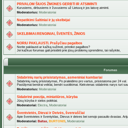
PRIVALOM ŠIUOS ŽMONES GERBTI IR ATSIMINTI
Kurusiems, dirbusiems ir žuvusiems už Lietuvą ir jos laisvę atminti.
Moderatorius:
Moderatoriai
Nepatikimi šaltiniai ir jų skelbėjai
Moderatorius:
Moderatoriai
SKELBIMAI:RENGINIAI, ŠVENTĖS, ŽINIOS
NORIU PAKLAUSTI. Prašyčiau pagalbos
Norite paklausti ar kažką sužinoti, prireikė pagalbos?
Jei kažkuo forumas gali prisidėti prie jūsų problemų sprendimo, tai rašykite,
Forumas
Sidabrinių narių prisistatymas, asmeniniai kambariai
Sidabrinių narių prisistatymas, Po praleidimo pro vartus, prisistatoma per 24 val.
Pasiūlymai bendrai veiklai, bendri susitikimai. Kiekvienas sidabrinis narys turi s
Moderatorius:
Moderatoriai
Sidabrinė poezija, miniatiūros, kūryba
Jūsų kūryba ir sielos polėkiai.
Moderatoriai:
Electra
,
Moderatoriai
Šventvietės, Dievai ir Deivės, švenraščiai
Apie šventvietes ir šventyklas, Dievus ir deives bei senojo pasaulio dvasias. Arij
Moderatoriai:
Baltas
,
BURTONIS
,
Moderatoriai