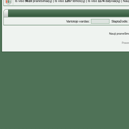
Iš viso
9610
pranešimai(ų) | Iš viso
1207
temos(ų) | Iš viso
1174
dalyviai(ių) | Na
Vartotojo vardas:
Slaptažodis:
Nauji pranešim
Powe