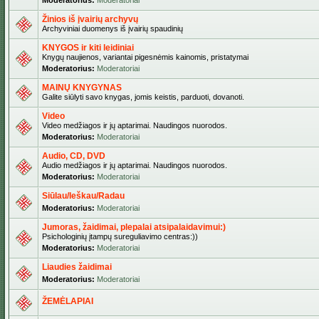
Moderatorius:
Moderatoriai
Žinios iš įvairių archyvų
Archyviniai duomenys iš įvairių spaudinių
KNYGOS ir kiti leidiniai
Knygų naujienos, variantai pigesnėmis kainomis, pristatymai
Moderatorius:
Moderatoriai
MAINŲ KNYGYNAS
Galite siūlyti savo knygas, jomis keistis, parduoti, dovanoti.
Video
Video medžiagos ir jų aptarimai. Naudingos nuorodos.
Moderatorius:
Moderatoriai
Audio, CD, DVD
Audio medžiagos ir jų aptarimai. Naudingos nuorodos.
Moderatorius:
Moderatoriai
Siūlau/Ieškau/Radau
Moderatorius:
Moderatoriai
Jumoras, žaidimai, plepalai atsipalaidavimui:)
Psichologinių įtampų sureguliavimo centras:))
Moderatorius:
Moderatoriai
Liaudies žaidimai
Moderatorius:
Moderatoriai
ŽEMĖLAPIAI