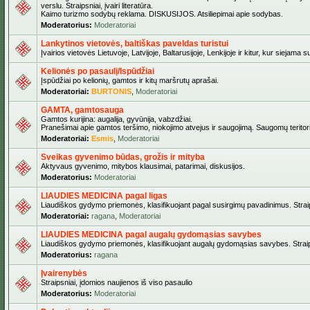
verslu. Straipsniai, įvairi literatūra.
Kaimo turizmo sodybų reklama. DISKUSIJOS. Atsiliepimai apie sodybas.
Moderatorius:
Moderatoriai
Lankytinos vietovės, baltiškas paveldas turistui
Įvairios vietovės Lietuvoje, Latvijoje, Baltarusijoje, Lenkijoje ir kitur, kur siejama 
Kelionės po pasaulį/Ispūdžiai
Įspūdžiai po kelionių, gamtos ir kitų maršrutų aprašai.
Moderatoriai:
BURTONIS
,
Moderatoriai
GAMTA, gamtosauga
Gamtos kurijina: augalija, gyvūnija, vabzdžiai.
Pranešimai apie gamtos teršimo, niokojimo atvejus ir saugojimą. Saugomų teritori
Moderatoriai:
Esmis
,
Moderatoriai
Sveikas gyvenimo būdas, grožis ir mityba
Aktyvaus gyvenimo, mitybos klausimai, patarimai, diskusijos.
Moderatorius:
Moderatoriai
LIAUDIES MEDICINA pagal ligas
Liaudiškos gydymo priemonės, klasifikuojant pagal susirgimų pavadinimus. Straips
Moderatoriai:
ragana
,
Moderatoriai
LIAUDIES MEDICINA pagal augalų gydomąsias savybes
Liaudiškos gydymo priemonės, klasifikuojant augalų gydomąsias savybes. Straipsn
Moderatorius:
ragana
Įvairenybės
Straipsniai, įdomios naujienos iš viso pasaulio
Moderatorius:
Moderatoriai