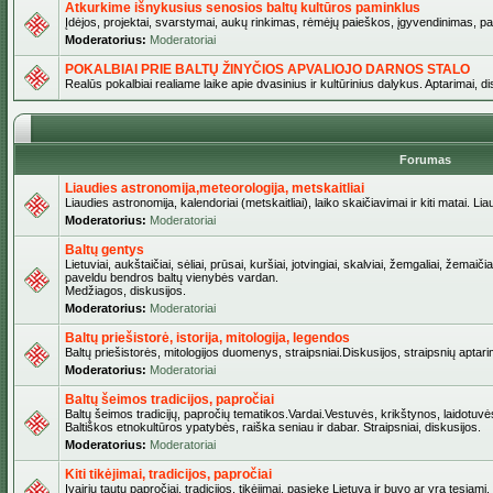
Atkurkime išnykusius senosios baltų kultūros paminklus
Įdėjos, projektai, svarstymai, aukų rinkimas, rėmėjų paieškos, įgyvendinimas, pašv
Moderatorius:
Moderatoriai
POKALBIAI PRIE BALTŲ ŽINYČIOS APVALIOJO DARNOS STALO
Realūs pokalbiai realiame laike apie dvasinius ir kultūrinius dalykus. Aptarimai, d
Forumas
Liaudies astronomija,meteorologija, metskaitliai
Liaudies astronomija, kalendoriai (metskaitliai), laiko skaičiavimai ir kiti matai. Lia
Moderatorius:
Moderatoriai
Baltų gentys
Lietuviai, aukštaičiai, sėliai, prūsai, kuršiai, jotvingiai, skalviai, žemgaliai, žemai
paveldu bendros baltų vienybės vardan.
Medžiagos, diskusijos.
Moderatorius:
Moderatoriai
Baltų priešistorė, istorija, mitologija, legendos
Baltų priešistorės, mitologijos duomenys, straipsniai.Diskusijos, straipsnių aptari
Moderatorius:
Moderatoriai
Baltų šeimos tradicijos, papročiai
Baltų šeimos tradicijų, papročių tematikos.Vardai.Vestuvės, krikštynos, laidotuvė
Baltiškos etnokultūros ypatybės, raiška seniau ir dabar. Straipsniai, diskusijos.
Moderatorius:
Moderatoriai
Kiti tikėjimai, tradicijos, papročiai
Įvairių tautų papročiai, tradicijos, tikėjimai, pasiekę Lietuvą ir buvo ar yra tęsiami.