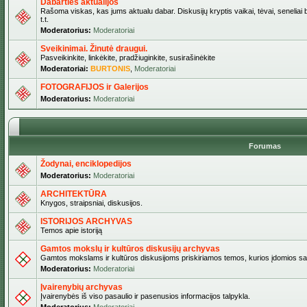
Dabarties aktualijos
Rašoma viskas, kas jums aktualu dabar. Diskusijų kryptis vaikai, tėvai, seneliai b
t.t.
Moderatorius:
Moderatoriai
Sveikinimai. Žinutė draugui.
Pasveikinkite, linkėkite, pradžiuginkite, susirašinėkite
Moderatoriai:
BURTONIS
,
Moderatoriai
FOTOGRAFIJOS ir Galerijos
Moderatorius:
Moderatoriai
Forumas
Žodynai, enciklopedijos
Moderatorius:
Moderatoriai
ARCHITEKTŪRA
Knygos, straipsniai, diskusijos.
ISTORIJOS ARCHYVAS
Temos apie istoriją
Gamtos mokslų ir kultūros diskusijų archyvas
Gamtos mokslams ir kultūros diskusijoms priskiriamos temos, kurios įdomios sa
Moderatorius:
Moderatoriai
Įvairenybių archyvas
Įvairenybės iš viso pasaulio ir pasenusios informacijos talpykla.