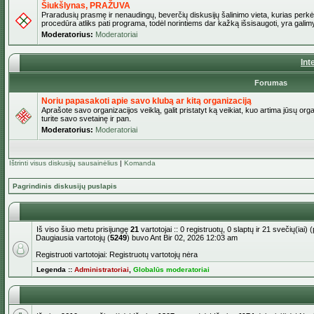
Šiukšlynas, PRAŽUVA
Praradusių prasmę ir nenaudingų, beverčių diskusijų šalinimo vieta, kurias perkėl
procedūra atliks pati programa, todėl norintiems dar kažką išsisaugoti, yra galimy
Moderatorius:
Moderatoriai
Int
Forumas
Noriu papasakoti apie savo klubą ar kitą organizaciją
Aprašote savo organizacijos veiklą, galit pristatyt ką veikiat, kuo artima jūsų org
turite savo svetainę ir pan.
Moderatorius:
Moderatoriai
Ištrinti visus diskusijų sausainėlius
|
Komanda
Pagrindinis diskusijų puslapis
Iš viso šiuo metu prisijungę
21
vartotojai :: 0 registruotų, 0 slaptų ir 21 svečių(ia
Daugiausia vartotojų (
5249
) buvo Ant Bir 02, 2026 12:03 am
Registruoti vartotojai: Registruotų vartotojų nėra
Legenda ::
Administratoriai
,
Globalūs moderatoriai