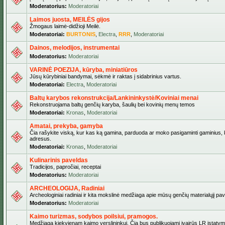
Moderatorius:
Moderatoriai
Laimos juosta, MEILĖS gijos
Žmogaus laimė-didžioji Meilė.
Moderatoriai:
BURTONIS
,
Electra
,
RRR
,
Moderatoriai
Dainos, melodijos, instrumentai
Moderatorius:
Moderatoriai
VARINĖ POEZIJA, kūryba, miniatiūros
Jūsų kūrybiniai bandymai, sėkmė ir raktas į sidabrinius vartus.
Moderatoriai:
Electra
,
Moderatoriai
Baltų karybos rekonstrukcija/Lankininkystė/Koviniai menai
Rekonstruojama baltų genčių karyba, šaulių bei kovinių menų temos
Moderatoriai:
Kronas
,
Moderatoriai
Amatai, prekyba, gamyba
Čia rašykite viską, kur kas ką gamina, parduoda ar moko pasigaminti gaminius, kur
adresus.
Moderatoriai:
Kronas
,
Moderatoriai
Kulinarinis paveldas
Tradicijos, papročiai, receptai
Moderatorius:
Moderatoriai
ARCHEOLOGIJA, Radiniai
Archeologiniai radiniai ir kita mokslinė medžiaga apie mūsų genčių materialųjį pave
Moderatorius:
Moderatoriai
Kaimo turizmas, sodybos poilsiui, pramogos.
Medžiaga kiekvienam kaimo verslininkui. Čia bus publikuojami įvairūs LR įstatymai