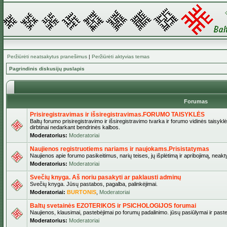
Peržiūrėti neatsakytus pranešimus
|
Peržiūrėti aktyvias temas
Pagrindinis diskusijų puslapis
Forumas
Prisiregistravimas ir išsiregistravimas.FORUMO TAISYKLĖS
Baltų forumo prisiregistravimo ir išsiregistravimo tvarka ir forumo vidinės taisykl
dirbtinai nedarkant bendrinės kalbos.
Moderatorius:
Moderatoriai
Naujienos registruotiems nariams ir naujokams.Prisistatymas
Naujienos apie forumo pasikeitimus, narių teises, jų išplėtimą ir apribojimą, neakt
Moderatorius:
Moderatoriai
Svečių knyga. Aš noriu pasakyti ar paklausti adminų
Svečių knyga. Jūsų pastabos, pagalba, palinkėjimai.
Moderatoriai:
BURTONIS
,
Moderatoriai
Baltų svetainės EZOTERIKOS ir PSICHOLOGIJOS forumai
Naujienos, klausimai, pastebėjimai po forumų padalinimo. jūsų pasiūlymai ir paste
Moderatorius:
Moderatoriai