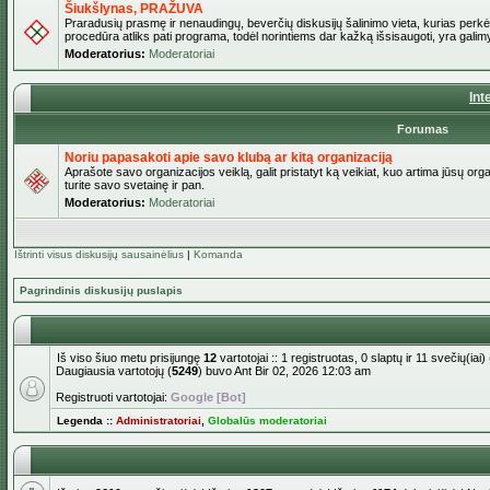
Šiukšlynas, PRAŽUVA
Praradusių prasmę ir nenaudingų, beverčių diskusijų šalinimo vieta, kurias perkėl
procedūra atliks pati programa, todėl norintiems dar kažką išsisaugoti, yra galimy
Moderatorius:
Moderatoriai
Int
Forumas
Noriu papasakoti apie savo klubą ar kitą organizaciją
Aprašote savo organizacijos veiklą, galit pristatyt ką veikiat, kuo artima jūsų org
turite savo svetainę ir pan.
Moderatorius:
Moderatoriai
Ištrinti visus diskusijų sausainėlius
|
Komanda
Pagrindinis diskusijų puslapis
Iš viso šiuo metu prisijungę
12
vartotojai :: 1 registruotas, 0 slaptų ir 11 svečių(i
Daugiausia vartotojų (
5249
) buvo Ant Bir 02, 2026 12:03 am
Registruoti vartotojai:
Google [Bot]
Legenda ::
Administratoriai
,
Globalūs moderatoriai