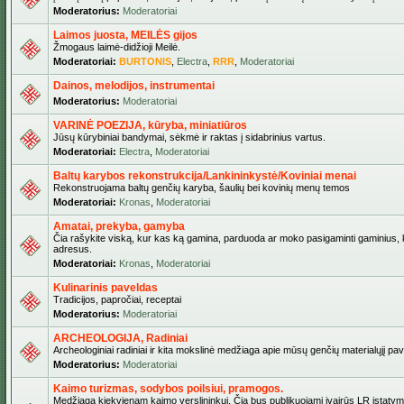
Moderatorius:
Moderatoriai
Laimos juosta, MEILĖS gijos
Žmogaus laimė-didžioji Meilė.
Moderatoriai:
BURTONIS
,
Electra
,
RRR
,
Moderatoriai
Dainos, melodijos, instrumentai
Moderatorius:
Moderatoriai
VARINĖ POEZIJA, kūryba, miniatiūros
Jūsų kūrybiniai bandymai, sėkmė ir raktas į sidabrinius vartus.
Moderatoriai:
Electra
,
Moderatoriai
Baltų karybos rekonstrukcija/Lankininkystė/Koviniai menai
Rekonstruojama baltų genčių karyba, šaulių bei kovinių menų temos
Moderatoriai:
Kronas
,
Moderatoriai
Amatai, prekyba, gamyba
Čia rašykite viską, kur kas ką gamina, parduoda ar moko pasigaminti gaminius, kur
adresus.
Moderatoriai:
Kronas
,
Moderatoriai
Kulinarinis paveldas
Tradicijos, papročiai, receptai
Moderatorius:
Moderatoriai
ARCHEOLOGIJA, Radiniai
Archeologiniai radiniai ir kita mokslinė medžiaga apie mūsų genčių materialųjį pave
Moderatorius:
Moderatoriai
Kaimo turizmas, sodybos poilsiui, pramogos.
Medžiaga kiekvienam kaimo verslininkui. Čia bus publikuojami įvairūs LR įstatymai