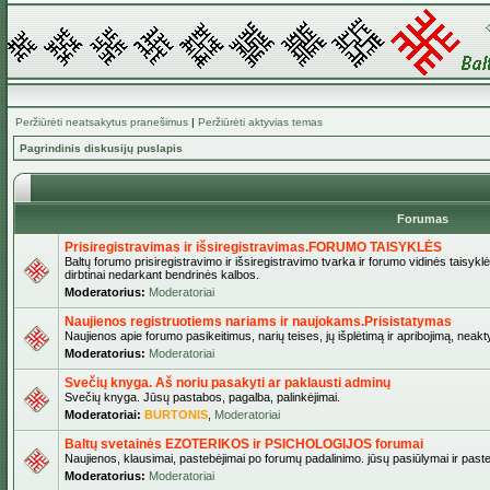
Peržiūrėti neatsakytus pranešimus
|
Peržiūrėti aktyvias temas
Pagrindinis diskusijų puslapis
Forumas
Prisiregistravimas ir išsiregistravimas.FORUMO TAISYKLĖS
Baltų forumo prisiregistravimo ir išsiregistravimo tvarka ir forumo vidinės taisykl
dirbtinai nedarkant bendrinės kalbos.
Moderatorius:
Moderatoriai
Naujienos registruotiems nariams ir naujokams.Prisistatymas
Naujienos apie forumo pasikeitimus, narių teises, jų išplėtimą ir apribojimą, neakt
Moderatorius:
Moderatoriai
Svečių knyga. Aš noriu pasakyti ar paklausti adminų
Svečių knyga. Jūsų pastabos, pagalba, palinkėjimai.
Moderatoriai:
BURTONIS
,
Moderatoriai
Baltų svetainės EZOTERIKOS ir PSICHOLOGIJOS forumai
Naujienos, klausimai, pastebėjimai po forumų padalinimo. jūsų pasiūlymai ir paste
Moderatorius:
Moderatoriai