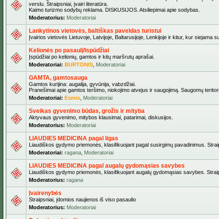
verslu. Straipsniai, įvairi literatūra.
Kaimo turizmo sodybų reklama. DISKUSIJOS. Atsiliepimai apie sodybas.
Moderatorius:
Moderatoriai
Lankytinos vietovės, baltiškas paveldas turistui
Įvairios vietovės Lietuvoje, Latvijoje, Baltarusijoje, Lenkijoje ir kitur, kur siejama 
Kelionės po pasaulį/Ispūdžiai
Įspūdžiai po kelionių, gamtos ir kitų maršrutų aprašai.
Moderatoriai:
BURTONIS
,
Moderatoriai
GAMTA, gamtosauga
Gamtos kurijina: augalija, gyvūnija, vabzdžiai.
Pranešimai apie gamtos teršimo, niokojimo atvejus ir saugojimą. Saugomų teritori
Moderatoriai:
Esmis
,
Moderatoriai
Sveikas gyvenimo būdas, grožis ir mityba
Aktyvaus gyvenimo, mitybos klausimai, patarimai, diskusijos.
Moderatorius:
Moderatoriai
LIAUDIES MEDICINA pagal ligas
Liaudiškos gydymo priemonės, klasifikuojant pagal susirgimų pavadinimus. Straips
Moderatoriai:
ragana
,
Moderatoriai
LIAUDIES MEDICINA pagal augalų gydomąsias savybes
Liaudiškos gydymo priemonės, klasifikuojant augalų gydomąsias savybes. Straipsn
Moderatorius:
ragana
Įvairenybės
Straipsniai, įdomios naujienos iš viso pasaulio
Moderatorius:
Moderatoriai