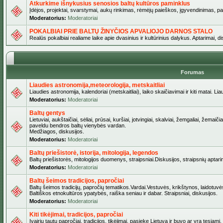
Atkurkime išnykusius senosios baltų kultūros paminklus
Įdėjos, projektai, svarstymai, aukų rinkimas, rėmėjų paieškos, įgyvendinimas, pašv
Moderatorius:
Moderatoriai
POKALBIAI PRIE BALTŲ ŽINYČIOS APVALIOJO DARNOS STALO
Realūs pokalbiai realiame laike apie dvasinius ir kultūrinius dalykus. Aptarimai, d
Forumas
Liaudies astronomija,meteorologija, metskaitliai
Liaudies astronomija, kalendoriai (metskaitliai), laiko skaičiavimai ir kiti matai. Lia
Moderatorius:
Moderatoriai
Baltų gentys
Lietuviai, aukštaičiai, sėliai, prūsai, kuršiai, jotvingiai, skalviai, žemgaliai, žemai
paveldu bendros baltų vienybės vardan.
Medžiagos, diskusijos.
Moderatorius:
Moderatoriai
Baltų priešistorė, istorija, mitologija, legendos
Baltų priešistorės, mitologijos duomenys, straipsniai.Diskusijos, straipsnių aptari
Moderatorius:
Moderatoriai
Baltų šeimos tradicijos, papročiai
Baltų šeimos tradicijų, papročių tematikos.Vardai.Vestuvės, krikštynos, laidotuvė
Baltiškos etnokultūros ypatybės, raiška seniau ir dabar. Straipsniai, diskusijos.
Moderatorius:
Moderatoriai
Kiti tikėjimai, tradicijos, papročiai
Įvairių tautų papročiai, tradicijos, tikėjimai, pasiekę Lietuvą ir buvo ar yra tęsiami.