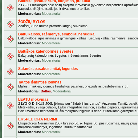
Baltiška pasaulėžiūra, tikėjimas, praktika
2 LYGIO diskusijos apie baltų tikėjimo ir dvasinio gyvenimo bei patirties apraiškas
naujosios tikėjimo tradicijos ir dvasinės praktikos
Moderatorius:
Moderatoriai
ŽODŽIŲ BYLOS
Žodžiai, kurie mums praveria langą į suvokimą
Baltų kalbos, rašmenys, simboliai,heraldika
Baltų kalbos, apie artimas ir giminingas kalbas. Lietuvių kalba, rašmenys, simbolia
Moderatorius:
Moderatoriai
Baltiškos kalendorinės šventės
Baltų tautų kalendorinės švęstos ir švenčiamos šventės
Moderatorius:
Moderatoriai
Sakmės, pasakos, mitai, legendos
Moderatorius:
Moderatoriai
Tautos išminties lobynas
Mįslės, minklės, įdomios liaudiškos patarlės, priežodžiai, pastebėjimai ir t.t.
Moderatoriai:
Baltas
,
Moderatoriai
LEATŲ mokymas
2 LYGIO DISKUSIJOS. Įėjimas per "Sidabrinius vartus". Anzelmos Tamūž pateikta
Metskaitlis, žvaigždėlapis, Laiko integralinė matrica, savitas papročių aprašymas
Baltų svetainė neatsako už šio mokymo teiginius ir tiesą. Suteikiama galimybė sus
EKSPEDICIJA NERIMI
Ekspedicijos Nerimi nuo 2007 birželio 5d. iki liepos 3d. pasiruošimas, naujų įdėjų
naujausi duomenys, legendos, surinkta tautosaka.
Moderatorius:
Moderatoriai