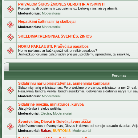
PRIVALOM ŠIUOS ŽMONES GERBTI IR ATSIMINTI
Kurusiems, dirbusiems ir žuvusiems už Lietuvą ir jos laisvę atminti.
Moderatorius:
Moderatoriai
Nepatikimi šaltiniai ir jų skelbėjai
Moderatorius:
Moderatoriai
SKELBIMAI:RENGINIAI, ŠVENTĖS, ŽINIOS
NORIU PAKLAUSTI. Prašyčiau pagalbos
Norite paklausti ar kažką sužinoti, prireikė pagalbos?
Jei kažkuo forumas gali prisidėti prie jūsų problemų sprendimo, tai rašykite,
Forumas
Sidabrinių narių prisistatymas, asmeniniai kambariai
Sidabrinių narių prisistatymas, Po praleidimo pro vartus, prisistatoma per 24 val.
Pasiūlymai bendrai veiklai, bendri susitikimai. Kiekvienas sidabrinis narys turi s
Moderatorius:
Moderatoriai
Sidabrinė poezija, miniatiūros, kūryba
Jūsų kūryba ir sielos polėkiai.
Moderatoriai:
Electra
,
Moderatoriai
Šventvietės, Dievai ir Deivės, švenraščiai
Apie šventvietes ir šventyklas, Dievus ir deives bei senojo pasaulio dvasias. Arij
Moderatoriai:
Baltas
,
BURTONIS
,
Moderatoriai