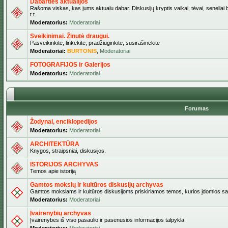
Dabarties aktualijos
Rašoma viskas, kas jums aktualu dabar. Diskusijų kryptis vaikai, tėvai, seneliai b
t.t.
Moderatorius:
Moderatoriai
Sveikinimai. Žinutė draugui.
Pasveikinkite, linkėkite, pradžiuginkite, susirašinėkite
Moderatoriai:
BURTONIS
,
Moderatoriai
FOTOGRAFIJOS ir Galerijos
Moderatorius:
Moderatoriai
Forumas
Žodynai, enciklopedijos
Moderatorius:
Moderatoriai
ARCHITEKTŪRA
Knygos, straipsniai, diskusijos.
ISTORIJOS ARCHYVAS
Temos apie istoriją
Gamtos mokslų ir kultūros diskusijų archyvas
Gamtos mokslams ir kultūros diskusijoms priskiriamos temos, kurios įdomios sa
Moderatorius:
Moderatoriai
Įvairenybių archyvas
Įvairenybės iš viso pasaulio ir pasenusios informacijos talpykla.