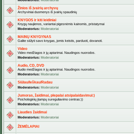
Moderatorius:
Moderatoriai
Žinios iš įvairių archyvų
Archyviniai duomenys iš įvairių spaudinių
KNYGOS ir kiti leidiniai
Knygų naujienos, variantai pigesnėmis kainomis, pristatymai
Moderatorius:
Moderatoriai
MAINŲ KNYGYNAS
Galite siūlyti savo knygas, jomis keistis, parduoti, dovanoti.
Video
Video medžiagos ir jų aptarimai. Naudingos nuorodos.
Moderatorius:
Moderatoriai
Audio, CD, DVD
Audio medžiagos ir jų aptarimai. Naudingos nuorodos.
Moderatorius:
Moderatoriai
Siūlau/Ieškau/Radau
Moderatorius:
Moderatoriai
Jumoras, žaidimai, plepalai atsipalaidavimui:)
Psichologinių įtampų sureguliavimo centras:))
Moderatorius:
Moderatoriai
Liaudies žaidimai
Moderatorius:
Moderatoriai
ŽEMĖLAPIAI