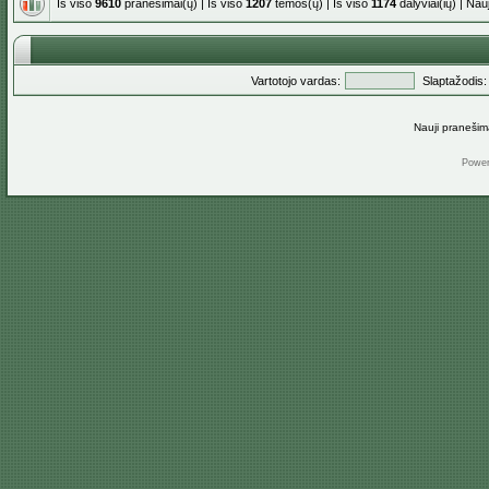
Iš viso
9610
pranešimai(ų) | Iš viso
1207
temos(ų) | Iš viso
1174
dalyviai(ių) | Na
Vartotojo vardas:
Slaptažodis:
Nauji pranešim
Powe