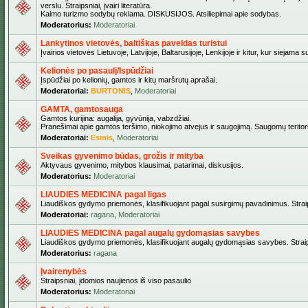
verslu. Straipsniai, įvairi literatūra.
Kaimo turizmo sodybų reklama. DISKUSIJOS. Atsiliepimai apie sodybas.
Moderatorius:
Moderatoriai
Lankytinos vietovės, baltiškas paveldas turistui
Įvairios vietovės Lietuvoje, Latvijoje, Baltarusijoje, Lenkijoje ir kitur, kur siejama 
Kelionės po pasaulį/Ispūdžiai
Įspūdžiai po kelionių, gamtos ir kitų maršrutų aprašai.
Moderatoriai:
BURTONIS
,
Moderatoriai
GAMTA, gamtosauga
Gamtos kurijina: augalija, gyvūnija, vabzdžiai.
Pranešimai apie gamtos teršimo, niokojimo atvejus ir saugojimą. Saugomų teritori
Moderatoriai:
Esmis
,
Moderatoriai
Sveikas gyvenimo būdas, grožis ir mityba
Aktyvaus gyvenimo, mitybos klausimai, patarimai, diskusijos.
Moderatorius:
Moderatoriai
LIAUDIES MEDICINA pagal ligas
Liaudiškos gydymo priemonės, klasifikuojant pagal susirgimų pavadinimus. Straips
Moderatoriai:
ragana
,
Moderatoriai
LIAUDIES MEDICINA pagal augalų gydomąsias savybes
Liaudiškos gydymo priemonės, klasifikuojant augalų gydomąsias savybes. Straipsn
Moderatorius:
ragana
Įvairenybės
Straipsniai, įdomios naujienos iš viso pasaulio
Moderatorius:
Moderatoriai