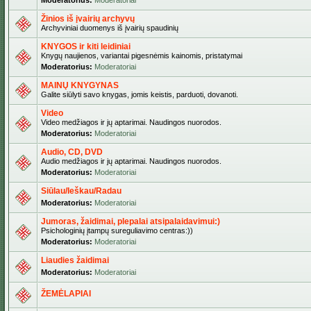
Moderatorius:
Moderatoriai
Žinios iš įvairių archyvų
Archyviniai duomenys iš įvairių spaudinių
KNYGOS ir kiti leidiniai
Knygų naujienos, variantai pigesnėmis kainomis, pristatymai
Moderatorius:
Moderatoriai
MAINŲ KNYGYNAS
Galite siūlyti savo knygas, jomis keistis, parduoti, dovanoti.
Video
Video medžiagos ir jų aptarimai. Naudingos nuorodos.
Moderatorius:
Moderatoriai
Audio, CD, DVD
Audio medžiagos ir jų aptarimai. Naudingos nuorodos.
Moderatorius:
Moderatoriai
Siūlau/Ieškau/Radau
Moderatorius:
Moderatoriai
Jumoras, žaidimai, plepalai atsipalaidavimui:)
Psichologinių įtampų sureguliavimo centras:))
Moderatorius:
Moderatoriai
Liaudies žaidimai
Moderatorius:
Moderatoriai
ŽEMĖLAPIAI