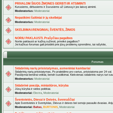
PRIVALOM ŠIUOS ŽMONES GERBTI IR ATSIMINTI
Kurusiems, dirbusiems ir žuvusiems už Lietuvą ir jos laisvę atminti.
Moderatorius:
Moderatoriai
Nepatikimi šaltiniai ir jų skelbėjai
Moderatorius:
Moderatoriai
SKELBIMAI:RENGINIAI, ŠVENTĖS, ŽINIOS
NORIU PAKLAUSTI. Prašyčiau pagalbos
Norite paklausti ar kažką sužinoti, prireikė pagalbos?
Jei kažkuo forumas gali prisidėti prie jūsų problemų sprendimo, tai rašykite,
Forumas
Sidabrinių narių prisistatymas, asmeniniai kambariai
Sidabrinių narių prisistatymas, Po praleidimo pro vartus, prisistatoma per 24 val.
Pasiūlymai bendrai veiklai, bendri susitikimai. Kiekvienas sidabrinis narys turi s
Moderatorius:
Moderatoriai
Sidabrinė poezija, miniatiūros, kūryba
Jūsų kūryba ir sielos polėkiai.
Moderatoriai:
Electra
,
Moderatoriai
Šventvietės, Dievai ir Deivės, švenraščiai
Apie šventvietes ir šventyklas, Dievus ir deives bei senojo pasaulio dvasias. Arij
Moderatoriai:
Baltas
,
BURTONIS
,
Moderatoriai