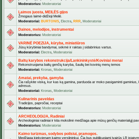
Moderatorius:
Moderatoriai
Laimos juosta, MEILĖS gijos
Žmogaus laimė-didžioji Meilė.
Moderatoriai:
BURTONIS
,
Electra
,
RRR
,
Moderatoriai
Dainos, melodijos, instrumentai
Moderatorius:
Moderatoriai
VARINĖ POEZIJA, kūryba, miniatiūros
Jūsų kūrybiniai bandymai, sėkmė ir raktas į sidabrinius vartus.
Moderatoriai:
Electra
,
Moderatoriai
Baltų karybos rekonstrukcija/Lankininkystė/Koviniai menai
Rekonstruojama baltų genčių karyba, šaulių bei kovinių menų temos
Moderatoriai:
Kronas
,
Moderatoriai
Amatai, prekyba, gamyba
Čia rašykite viską, kur kas ką gamina, parduoda ar moko pasigaminti gaminius, kur
adresus.
Moderatoriai:
Kronas
,
Moderatoriai
Kulinarinis paveldas
Tradicijos, papročiai, receptai
Moderatorius:
Moderatoriai
ARCHEOLOGIJA, Radiniai
Archeologiniai radiniai ir kita mokslinė medžiaga apie mūsų genčių materialųjį pave
Moderatorius:
Moderatoriai
Kaimo turizmas, sodybos poilsiui, pramogos.
Medžiaga kiekvienam kaimo verslininkui. Čia bus publikuojami įvairūs LR įstatymai