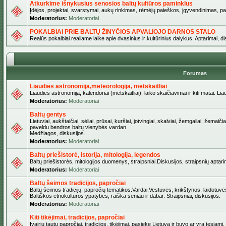
Atkurkime išnykusius senosios baltų kultūros paminklus
Įdėjos, projektai, svarstymai, aukų rinkimas, rėmėjų paieškos, įgyvendinimas, pašv
Moderatorius:
Moderatoriai
POKALBIAI PRIE BALTŲ ŽINYČIOS APVALIOJO DARNOS STALO
Realūs pokalbiai realiame laike apie dvasinius ir kultūrinius dalykus. Aptarimai, d
Forumas
Liaudies astronomija,meteorologija, metskaitliai
Liaudies astronomija, kalendoriai (metskaitliai), laiko skaičiavimai ir kiti matai. Lia
Moderatorius:
Moderatoriai
Baltų gentys
Lietuviai, aukštaičiai, sėliai, prūsai, kuršiai, jotvingiai, skalviai, žemgaliai, žemai
paveldu bendros baltų vienybės vardan.
Medžiagos, diskusijos.
Moderatorius:
Moderatoriai
Baltų priešistorė, istorija, mitologija, legendos
Baltų priešistorės, mitologijos duomenys, straipsniai.Diskusijos, straipsnių aptari
Moderatorius:
Moderatoriai
Baltų šeimos tradicijos, papročiai
Baltų šeimos tradicijų, papročių tematikos.Vardai.Vestuvės, krikštynos, laidotuvė
Baltiškos etnokultūros ypatybės, raiška seniau ir dabar. Straipsniai, diskusijos.
Moderatorius:
Moderatoriai
Kiti tikėjimai, tradicijos, papročiai
Įvairių tautų papročiai, tradicijos, tikėjimai, pasiekę Lietuvą ir buvo ar yra tęsiami.