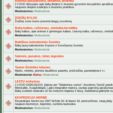
Baltiška pasaulėžiūra, tikėjimas, praktika
2 LYGIO diskusijos apie baltų tikėjimo ir dvasinio gyvenimo bei patirties apraiškas
naujosios tikėjimo tradicijos ir dvasinės praktikos
Moderatorius:
Moderatoriai
ŽODŽIŲ BYLOS
Žodžiai, kurie mums praveria langą į suvokimą
Baltų kalbos, rašmenys, simboliai,heraldika
Baltų kalbos, apie artimas ir giminingas kalbas. Lietuvių kalba, rašmenys, simbolia
Moderatorius:
Moderatoriai
Baltiškos kalendorinės šventės
Baltų tautų kalendorinės švęstos ir švenčiamos šventės
Moderatorius:
Moderatoriai
Sakmės, pasakos, mitai, legendos
Moderatorius:
Moderatoriai
Tautos išminties lobynas
Mįslės, minklės, įdomios liaudiškos patarlės, priežodžiai, pastebėjimai ir t.t.
Moderatoriai:
Baltas
,
Moderatoriai
LEATŲ mokymas
2 LYGIO DISKUSIJOS. Įėjimas per "Sidabrinius vartus". Anzelmos Tamūž pateikta
Metskaitlis, žvaigždėlapis, Laiko integralinė matrica, savitas papročių aprašymas
Baltų svetainė neatsako už šio mokymo teiginius ir tiesą. Suteikiama galimybė sus
EKSPEDICIJA NERIMI
Ekspedicijos Nerimi nuo 2007 birželio 5d. iki liepos 3d. pasiruošimas, naujų įdėjų
naujausi duomenys, legendos, surinkta tautosaka.
Moderatorius:
Moderatoriai