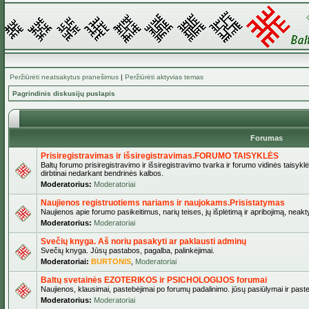
Peržiūrėti neatsakytus pranešimus
|
Peržiūrėti aktyvias temas
Pagrindinis diskusijų puslapis
Forumas
Prisiregistravimas ir išsiregistravimas.FORUMO TAISYKLĖS
Baltų forumo prisiregistravimo ir išsiregistravimo tvarka ir forumo vidinės taisykl
dirbtinai nedarkant bendrinės kalbos.
Moderatorius:
Moderatoriai
Naujienos registruotiems nariams ir naujokams.Prisistatymas
Naujienos apie forumo pasikeitimus, narių teises, jų išplėtimą ir apribojimą, neakt
Moderatorius:
Moderatoriai
Svečių knyga. Aš noriu pasakyti ar paklausti adminų
Svečių knyga. Jūsų pastabos, pagalba, palinkėjimai.
Moderatoriai:
BURTONIS
,
Moderatoriai
Baltų svetainės EZOTERIKOS ir PSICHOLOGIJOS forumai
Naujienos, klausimai, pastebėjimai po forumų padalinimo. jūsų pasiūlymai ir paste
Moderatorius:
Moderatoriai