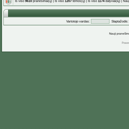
Iš viso
9610
pranešimai(ų) | Iš viso
1207
temos(ų) | Iš viso
1174
dalyviai(ių) | Na
Vartotojo vardas:
Slaptažodis:
Nauji pranešim
Powe