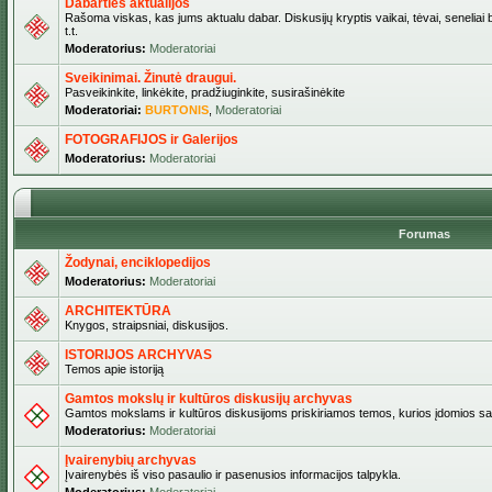
Dabarties aktualijos
Rašoma viskas, kas jums aktualu dabar. Diskusijų kryptis vaikai, tėvai, seneliai b
t.t.
Moderatorius:
Moderatoriai
Sveikinimai. Žinutė draugui.
Pasveikinkite, linkėkite, pradžiuginkite, susirašinėkite
Moderatoriai:
BURTONIS
,
Moderatoriai
FOTOGRAFIJOS ir Galerijos
Moderatorius:
Moderatoriai
Forumas
Žodynai, enciklopedijos
Moderatorius:
Moderatoriai
ARCHITEKTŪRA
Knygos, straipsniai, diskusijos.
ISTORIJOS ARCHYVAS
Temos apie istoriją
Gamtos mokslų ir kultūros diskusijų archyvas
Gamtos mokslams ir kultūros diskusijoms priskiriamos temos, kurios įdomios sa
Moderatorius:
Moderatoriai
Įvairenybių archyvas
Įvairenybės iš viso pasaulio ir pasenusios informacijos talpykla.