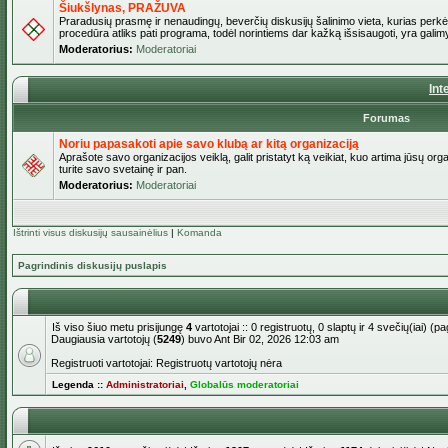
Šiukšlynas, PRAŽUVA
Praradusių prasmę ir nenaudingų, beverčių diskusijų šalinimo vieta, kurias perkėl
procedūra atliks pati programa, todėl norintiems dar kažką išsisaugoti, yra galimy
Moderatorius:
Moderatoriai
Int
Forumas
Noriu papasakoti apie savo klubą ar kitą organizaciją
Aprašote savo organizacijos veiklą, galit pristatyt ką veikiat, kuo artima jūsų org
turite savo svetainę ir pan.
Moderatorius:
Moderatoriai
Ištrinti visus diskusijų sausainėlius
|
Komanda
Pagrindinis diskusijų puslapis
Iš viso šiuo metu prisijungę
4
vartotojai :: 0 registruotų, 0 slaptų ir 4 svečių(iai) 
Daugiausia vartotojų (
5249
) buvo Ant Bir 02, 2026 12:03 am
Registruoti vartotojai: Registruotų vartotojų nėra
Legenda ::
Administratoriai
,
Globalūs moderatoriai