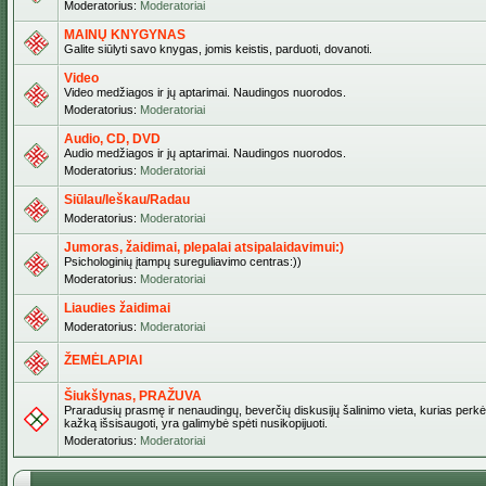
Moderatorius:
Moderatoriai
MAINŲ KNYGYNAS
Galite siūlyti savo knygas, jomis keistis, parduoti, dovanoti.
Video
Video medžiagos ir jų aptarimai. Naudingos nuorodos.
Moderatorius:
Moderatoriai
Audio, CD, DVD
Audio medžiagos ir jų aptarimai. Naudingos nuorodos.
Moderatorius:
Moderatoriai
Siūlau/Ieškau/Radau
Moderatorius:
Moderatoriai
Jumoras, žaidimai, plepalai atsipalaidavimui:)
Psichologinių įtampų sureguliavimo centras:))
Moderatorius:
Moderatoriai
Liaudies žaidimai
Moderatorius:
Moderatoriai
ŽEMĖLAPIAI
Šiukšlynas, PRAŽUVA
Praradusių prasmę ir nenaudingų, beverčių diskusijų šalinimo vieta, kurias perkėl
kažką išsisaugoti, yra galimybė spėti nusikopijuoti.
Moderatorius:
Moderatoriai