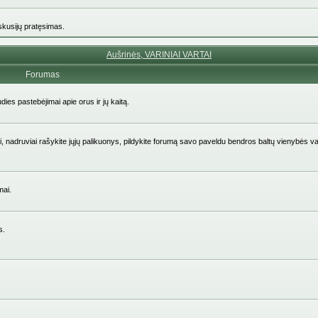
iskusijų pratęsimas.
Aušrinės, VARINIAI VARTAI
Forumas
udies pastebėjimai apie orus ir jų kaitą.
aičiai, nadruviai rašykite jųjų palikuonys, pildykite forumą savo paveldu bendros baltų vienybės v
mai.
s.