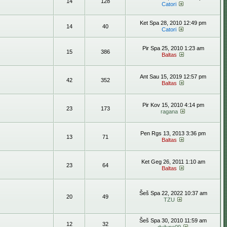
14
128
Catori
Ket Spa 28, 2010 12:49 pm
14
40
Catori
Pir Spa 25, 2010 1:23 am
15
386
Baltas
Ant Sau 15, 2019 12:57 pm
42
352
Baltas
Pir Kov 15, 2010 4:14 pm
23
173
ragana
Pen Rgs 13, 2013 3:36 pm
13
71
Baltas
Ket Geg 26, 2011 1:10 am
23
64
Baltas
Šeš Spa 22, 2022 10:37 am
20
49
TZU
Šeš Spa 30, 2010 11:59 am
12
32