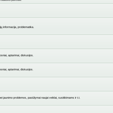
jų informacija, problematika.
niai, aptarimai, diskusijos.
iai, aptarimai, diskusijos.
i jaunimo problemos, pasiūlymai naujai veiklai, susitikimams ir t.t.