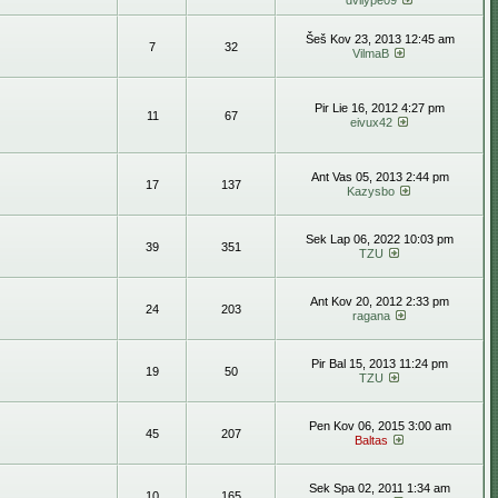
dvilype09
Šeš Kov 23, 2013 12:45 am
7
32
VilmaB
Pir Lie 16, 2012 4:27 pm
11
67
eivux42
Ant Vas 05, 2013 2:44 pm
17
137
Kazysbo
Sek Lap 06, 2022 10:03 pm
39
351
TZU
Ant Kov 20, 2012 2:33 pm
24
203
ragana
Pir Bal 15, 2013 11:24 pm
19
50
TZU
Pen Kov 06, 2015 3:00 am
45
207
Baltas
Sek Spa 02, 2011 1:34 am
10
165