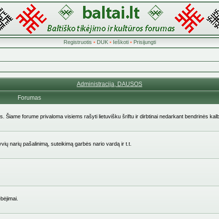
Registruotis
•
DUK
•
Ieškoti
•
Prisijungti
Administracija, DAUSOS
Forumas
ės. Šiame forume privaloma visiems rašyti lietuvišku šriftu ir dirbtinai nedarkant bendrinės kal
yvių narių pašalinimą, suteikimą garbės nario vardą ir t.t.
bėjimai.