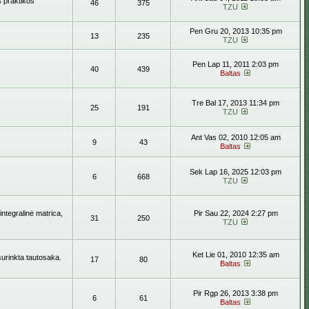
s praktikos
46
375
TZU
Pen Gru 20, 2013 10:35 pm
13
235
TZU
Pen Lap 11, 2011 2:03 pm
40
439
Baltas
Tre Bal 17, 2013 11:34 pm
25
191
TZU
Ant Vas 02, 2010 12:05 am
9
43
Baltas
Sek Lap 16, 2025 12:03 pm
6
668
TZU
ntegralinė matrica,
Pir Sau 22, 2024 2:27 pm
31
250
TZU
Ket Lie 01, 2010 12:35 am
surinkta tautosaka.
17
80
Baltas
Pir Rgp 26, 2013 3:38 pm
6
61
Baltas