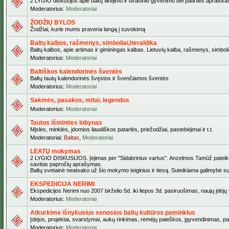
2 LYGIO diskusijos apie baltų tikėjimo ir dvasinio gyvenimo bei patirties apraiškas,
Moderatorius:
Moderatoriai
ŽODŽIŲ BYLOS
Žodžiai, kurie mums praveria langą į suvokimą
Baltų kalbos, rašmenys, simboliai,heraldika
Baltų kalbos, apie artimas ir giminingas kalbas. Lietuvių kalba, rašmenys, simbolia
Moderatorius:
Moderatoriai
Baltiškos kalendorinės šventės
Baltų tautų kalendorinės švęstos ir švenčiamos šventės
Moderatorius:
Moderatoriai
Sakmės, pasakos, mitai, legendos
Moderatorius:
Moderatoriai
Tautos išminties lobynas
Mįslės, minklės, įdomios liaudiškos patarlės, priežodžiai, pastebėjimai ir t.t.
Moderatoriai:
Baltas
,
Moderatoriai
LEATŲ mokymas
2 LYGIO DISKUSIJOS. Įėjimas per "Sidabrinius vartus". Anzelmos Tamūž pateiktas 
savitas papročių aprašymas.
Baltų svetainė neatsako už šio mokymo teiginius ir tiesą. Suteikiama galimybė sus
EKSPEDICIJA NERIMI
Ekspedicijos Nerimi nuo 2007 birželio 5d. iki liepos 3d. pasiruošimas, naujų įdėj
Moderatorius:
Moderatoriai
Atkurkime išnykusius senosios baltų kultūros paminklus
Įdėjos, projektai, svarstymai, aukų rinkimas, rėmėjų paieškos, įgyvendinimas, pašv
Moderatorius:
Moderatoriai