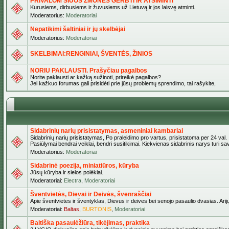
PRIVALOM ŠIUOS ŽMONES GERBTI IR ATSIMINTI
Kurusiems, dirbusiems ir žuvusiems už Lietuvą ir jos laisvę atminti.
Moderatorius:
Moderatoriai
Nepatikimi šaltiniai ir jų skelbėjai
Moderatorius:
Moderatoriai
SKELBIMAI:RENGINIAI, ŠVENTĖS, ŽINIOS
NORIU PAKLAUSTI. Prašyčiau pagalbos
Norite paklausti ar kažką sužinoti, prireikė pagalbos?
Jei kažkuo forumas gali prisidėti prie jūsų problemų sprendimo, tai rašykite,
Sidabrinių narių prisistatymas, asmeniniai kambariai
Sidabrinių narių prisistatymas, Po praleidimo pro vartus, prisistatoma per 24 val.
Pasiūlymai bendrai veiklai, bendri susitikimai. Kiekvienas sidabrinis narys turi s
Moderatorius:
Moderatoriai
Sidabrinė poezija, miniatiūros, kūryba
Jūsų kūryba ir sielos polėkiai.
Moderatoriai:
Electra
,
Moderatoriai
Šventvietės, Dievai ir Deivės, švenraščiai
Apie šventvietes ir šventyklas, Dievus ir deives bei senojo pasaulio dvasias. Arij
Moderatoriai:
Baltas
,
BURTONIS
,
Moderatoriai
Baltiška pasaulėžiūra, tikėjimas, praktika