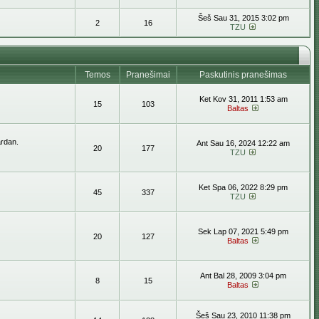
Šeš Sau 31, 2015 3:02 pm
2
16
TZU
Temos
Pranešimai
Paskutinis pranešimas
Ket Kov 31, 2011 1:53 am
15
103
Baltas
ardan.
Ant Sau 16, 2024 12:22 am
20
177
TZU
Ket Spa 06, 2022 8:29 pm
45
337
TZU
Sek Lap 07, 2021 5:49 pm
20
127
Baltas
Ant Bal 28, 2009 3:04 pm
8
15
Baltas
Šeš Sau 23, 2010 11:38 pm