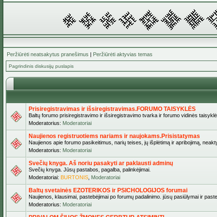
Peržiūrėti neatsakytus pranešimus
|
Peržiūrėti aktyvias temas
Pagrindinis diskusijų puslapis
Prisiregistravimas ir išsiregistravimas.FORUMO TAISYKLĖS
Baltų forumo prisiregistravimo ir išsiregistravimo tvarka ir forumo vidinės taisykl
Moderatorius:
Moderatoriai
Naujienos registruotiems nariams ir naujokams.Prisistatymas
Naujienos apie forumo pasikeitimus, narių teises, jų išplėtimą ir apribojimą, neakt
Moderatorius:
Moderatoriai
Svečių knyga. Aš noriu pasakyti ar paklausti adminų
Svečių knyga. Jūsų pastabos, pagalba, palinkėjimai.
Moderatoriai:
BURTONIS
,
Moderatoriai
Baltų svetainės EZOTERIKOS ir PSICHOLOGIJOS forumai
Naujienos, klausimai, pastebėjimai po forumų padalinimo. jūsų pasiūlymai ir paste
Moderatorius:
Moderatoriai