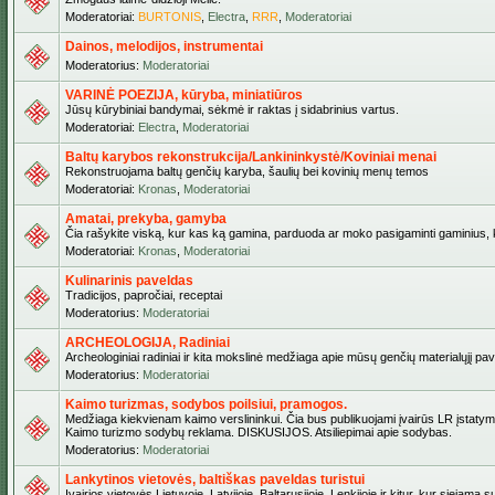
Moderatoriai:
BURTONIS
,
Electra
,
RRR
,
Moderatoriai
Dainos, melodijos, instrumentai
Moderatorius:
Moderatoriai
VARINĖ POEZIJA, kūryba, miniatiūros
Jūsų kūrybiniai bandymai, sėkmė ir raktas į sidabrinius vartus.
Moderatoriai:
Electra
,
Moderatoriai
Baltų karybos rekonstrukcija/Lankininkystė/Koviniai menai
Rekonstruojama baltų genčių karyba, šaulių bei kovinių menų temos
Moderatoriai:
Kronas
,
Moderatoriai
Amatai, prekyba, gamyba
Čia rašykite viską, kur kas ką gamina, parduoda ar moko pasigaminti gaminius, kur
Moderatoriai:
Kronas
,
Moderatoriai
Kulinarinis paveldas
Tradicijos, papročiai, receptai
Moderatorius:
Moderatoriai
ARCHEOLOGIJA, Radiniai
Archeologiniai radiniai ir kita mokslinė medžiaga apie mūsų genčių materialųjį pave
Moderatorius:
Moderatoriai
Kaimo turizmas, sodybos poilsiui, pramogos.
Medžiaga kiekvienam kaimo verslininkui. Čia bus publikuojami įvairūs LR įstatymai be
Kaimo turizmo sodybų reklama. DISKUSIJOS. Atsiliepimai apie sodybas.
Moderatorius:
Moderatoriai
Lankytinos vietovės, baltiškas paveldas turistui
Įvairios vietovės Lietuvoje, Latvijoje, Baltarusijoje, Lenkijoje ir kitur, kur siejama 