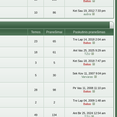
Baltas
Ket Sau 19, 2012 7:33 pm
10
86
aušra
Temos
Pranešimai
Paskutinis pranešimas
Tre Lap 14, 2018 2:04 am
23
65
Baltas
Ant Vas 25, 2025 9:29 am
18
61
TZU
Ket Sau 18, 2018 7:47 pm
3
5
Baltas
Sek Kov 11, 2007 9:04 pm
5
30
Varvaras
Pir Vas 11, 2008 11:10 pm
28
98
Baltas
Tre Lap 04, 2009 1:48 am
2
2
Baltas
Ant Bir 25, 2024 12:54 am
49
134
TZU