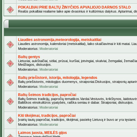
POKALBIAI PRIE BALTŲ ŽINYČIOS APVALIOJO DARNOS STALO
Realūs pokalbiai realiame laike apie dvasinius ir kultūrinius dalykus. Aptarimai, d
Liaudies astronomija,meteorologija, metskaitliai
Liaudies astronomija, kalendoriai (metskaitliai), laiko skaičiavimai ir kiti matai. Lia
Moderatorius:
Moderatoriai
Baltų gentys
Lietuviai, aukštaičiai, sėliai, prūsai, kuršiai, jotvingiai, skalviai, žemgaliai, žem
Medžiagos, diskusijos.
Moderatorius:
Moderatoriai
Baltų priešistorė, istorija, mitologija, legendos
Baltų priešistorės, mitologijos duomenys, straipsniai.Diskusijos, straipsnių aptari
Moderatorius:
Moderatoriai
Baltų šeimos tradicijos, papročiai
Baltų šeimos tradicijų, papročių tematikos.Vardai.Vestuvės, krikštynos, laidotuvė
Baltiškos etnokultūros ypatybės, raiška seniau ir dabar. Straipsniai, diskusijos.
Moderatorius:
Moderatoriai
Kiti tikėjimai, tradicijos, papročiai
Įvairių tautų papročiai, tradicijos, tikėjimai, pasiekę Lietuvą ir buvo ar yra tęsiami.
Moderatorius:
Moderatoriai
Laimos juosta, MEILĖS gijos
Žmogaus laimė-didžioji Meilė.