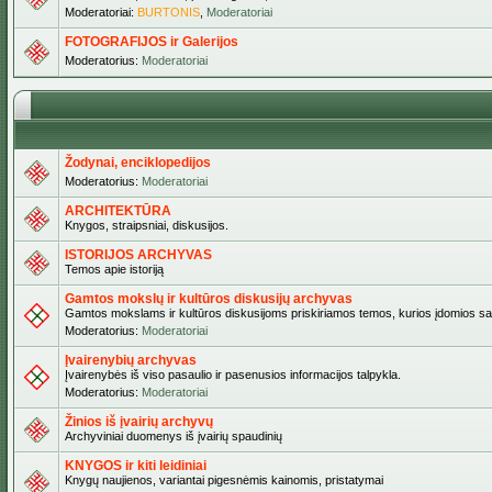
Moderatoriai:
BURTONIS
,
Moderatoriai
FOTOGRAFIJOS ir Galerijos
Moderatorius:
Moderatoriai
Žodynai, enciklopedijos
Moderatorius:
Moderatoriai
ARCHITEKTŪRA
Knygos, straipsniai, diskusijos.
ISTORIJOS ARCHYVAS
Temos apie istoriją
Gamtos mokslų ir kultūros diskusijų archyvas
Gamtos mokslams ir kultūros diskusijoms priskiriamos temos, kurios įdomios sa
Moderatorius:
Moderatoriai
Įvairenybių archyvas
Įvairenybės iš viso pasaulio ir pasenusios informacijos talpykla.
Moderatorius:
Moderatoriai
Žinios iš įvairių archyvų
Archyviniai duomenys iš įvairių spaudinių
KNYGOS ir kiti leidiniai
Knygų naujienos, variantai pigesnėmis kainomis, pristatymai