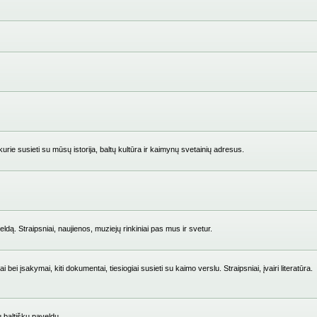
ie susieti su mūsų istorija, baltų kultūra ir kaimynų svetainių adresus.
ldą. Straipsniai, naujienos, muziejų rinkiniai pas mus ir svetur.
i įsakymai, kiti dokumentai, tiesiogiai susieti su kaimo verslu. Straipsniai, įvairi literatūra.
su baltišku paveldu.