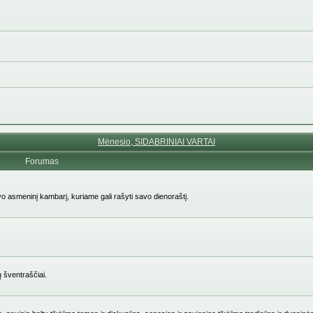
Mėnesio, SIDABRINIAI VARTAI
Forumas
avo asmeninį kambarį, kuriame gali rašyti savo dienoraštį.
ų šventraščiai.