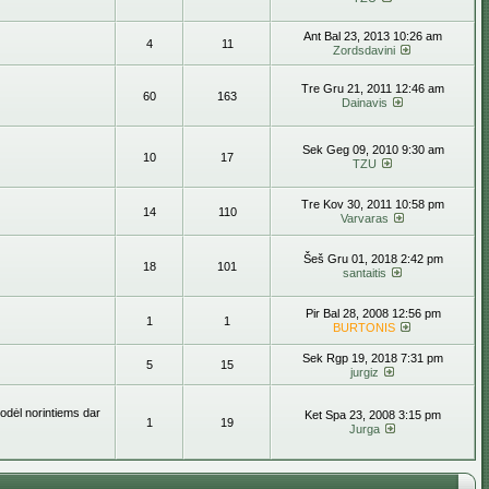
Ant Bal 23, 2013 10:26 am
4
11
Zordsdavini
Tre Gru 21, 2011 12:46 am
60
163
Dainavis
Sek Geg 09, 2010 9:30 am
10
17
TZU
Tre Kov 30, 2011 10:58 pm
14
110
Varvaras
Šeš Gru 01, 2018 2:42 pm
18
101
santaitis
Pir Bal 28, 2008 12:56 pm
1
1
BURTONIS
Sek Rgp 19, 2018 7:31 pm
5
15
jurgiz
todėl norintiems dar
Ket Spa 23, 2008 3:15 pm
1
19
Jurga