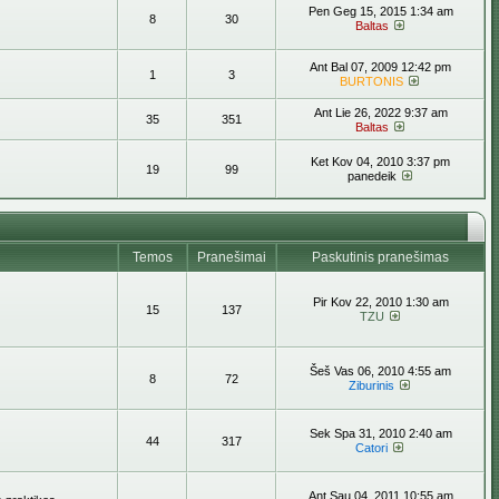
Pen Geg 15, 2015 1:34 am
8
30
Baltas
Ant Bal 07, 2009 12:42 pm
1
3
BURTONIS
Ant Lie 26, 2022 9:37 am
35
351
Baltas
Ket Kov 04, 2010 3:37 pm
19
99
panedeik
Temos
Pranešimai
Paskutinis pranešimas
Pir Kov 22, 2010 1:30 am
15
137
TZU
Šeš Vas 06, 2010 4:55 am
8
72
Ziburinis
Sek Spa 31, 2010 2:40 am
44
317
Catori
Ant Sau 04, 2011 10:55 am