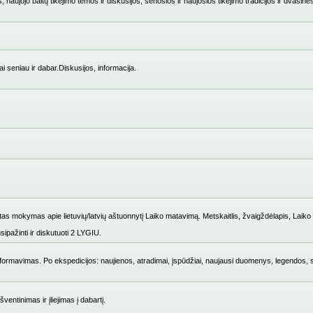
 naujojo baltų tikėjimo temos ir diskusijos, senosios ir naujosios tikėjimo tradicijos ir dvasinė
i seniau ir dabar.Diskusijos, informacija.
mokymas apie lietuvių/latvių aštuonnytį Laiko matavimą. Metskaitlis, žvaigždėlapis, Laiko i
ipažinti ir diskutuoti 2 LYGIU.
ų formavimas. Po ekspedicijos: naujienos, atradimai, įspūdžiai, naujausi duomenys, legendos, 
entinimas ir įliejimas į dabartį.