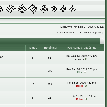
Dabar yra Pen Rgp 07, 2026 6:33 am
Visos datos yra UTC + 2 valandos [
DST
]
Temos
Pranešimai
Paskutinis pranešimas
Ket Geg 13, 2010 2:37 pm
bos.
5
51
country
Pen Sau 26, 2018 8:52 pm
16
516
Rikis
Ket Bir 25, 2020 7:32 pm
13
229
Baltas
Tre Bal 10, 2013 3:18 pm
5
21
Baltas