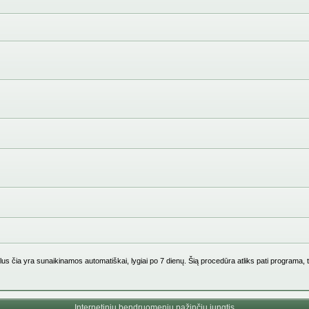
us čia yra sunaikinamos automatiškai, lygiai po 7 dienų. Šią procedūra atliks pati programa, 
Internetinių bendruomenių pažinčių jungtis