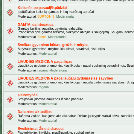
Kelionės po pasaulį/Ispūdžiai
Įspūdžiai po kelionių, gamtos ir kitų maršrutų aprašai.
Moderatoriai:
BURTONIS
,
Moderatoriai
GAMTA, gamtosauga
Gamtos kurijina: augalija, gyvūnija, vabzdžiai.
Pranešimai apie gamtos teršimo, niokojimo atvejus ir saugojimą. Saugomų teritori
Moderatoriai:
Esmis
,
Moderatoriai
Sveikas gyvenimo būdas, grožis ir mityba
Aktyvaus gyvenimo, mitybos klausimai, patarimai, diskusijos.
Moderatorius:
Moderatoriai
LIAUDIES MEDICINA pagal ligas
Liaudiškos gydymo priemonės, klasifikuojant pagal susirgimų pavadinimus. Straips
Moderatoriai:
ragana
,
Moderatoriai
LIAUDIES MEDICINA pagal augalų gydomąsias savybes
Liaudiškos gydymo priemonės, klasifikuojant augalų gydomąsias savybes. Straipsn
Moderatorius:
ragana
Įvairenybės
Straipsniai, įdomios naujienos iš viso pasaulio
Moderatorius:
Moderatoriai
Dabarties aktualijos
Rašoma viskas, kas jums aktualu dabar. Diskusijų kryptis vaikai, tėvai, seneliai be
Moderatorius:
Moderatoriai
Sveikinimai. Žinutė draugui.
Pasveikinkite, linkėkite, pradžiuginkite, susirašinėkite