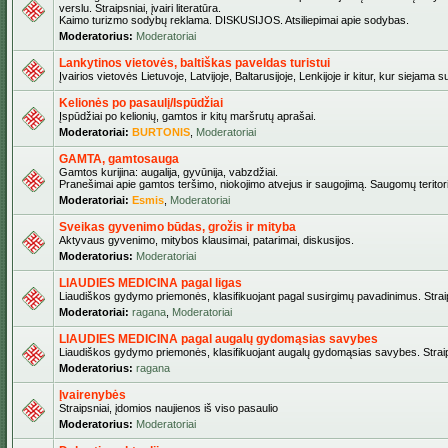
verslu. Straipsniai, įvairi literatūra.
Kaimo turizmo sodybų reklama. DISKUSIJOS. Atsiliepimai apie sodybas.
Moderatorius:
Moderatoriai
Lankytinos vietovės, baltiškas paveldas turistui
Įvairios vietovės Lietuvoje, Latvijoje, Baltarusijoje, Lenkijoje ir kitur, kur siejama 
Kelionės po pasaulį/Ispūdžiai
Įspūdžiai po kelionių, gamtos ir kitų maršrutų aprašai.
Moderatoriai:
BURTONIS
,
Moderatoriai
GAMTA, gamtosauga
Gamtos kurijina: augalija, gyvūnija, vabzdžiai.
Pranešimai apie gamtos teršimo, niokojimo atvejus ir saugojimą. Saugomų teritori
Moderatoriai:
Esmis
,
Moderatoriai
Sveikas gyvenimo būdas, grožis ir mityba
Aktyvaus gyvenimo, mitybos klausimai, patarimai, diskusijos.
Moderatorius:
Moderatoriai
LIAUDIES MEDICINA pagal ligas
Liaudiškos gydymo priemonės, klasifikuojant pagal susirgimų pavadinimus. Straips
Moderatoriai:
ragana
,
Moderatoriai
LIAUDIES MEDICINA pagal augalų gydomąsias savybes
Liaudiškos gydymo priemonės, klasifikuojant augalų gydomąsias savybes. Straipsn
Moderatorius:
ragana
Įvairenybės
Straipsniai, įdomios naujienos iš viso pasaulio
Moderatorius:
Moderatoriai