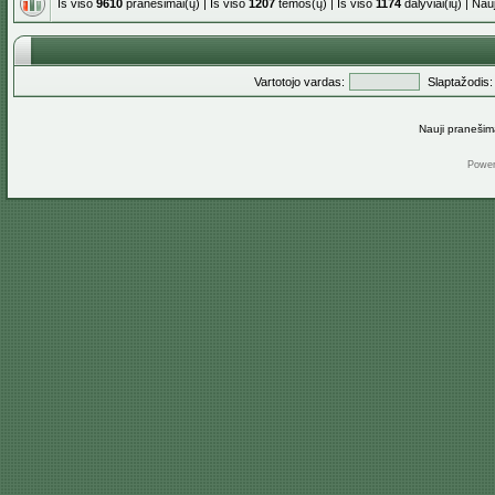
Iš viso
9610
pranešimai(ų) | Iš viso
1207
temos(ų) | Iš viso
1174
dalyviai(ių) | Na
Vartotojo vardas:
Slaptažodis:
Nauji pranešim
Powe