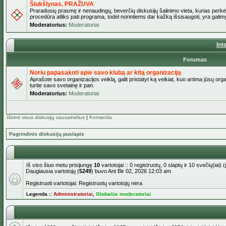
Šiukšlynas, PRAŽUVA
Praradusių prasmę ir nenaudingų, beverčių diskusijų šalinimo vieta, kurias perkėl
procedūra atliks pati programa, todėl norintiems dar kažką išsisaugoti, yra galimy
Moderatorius:
Moderatoriai
Int
Forumas
Noriu papasakoti apie savo klubą ar kitą organizaciją
Aprašote savo organizacijos veiklą, galit pristatyt ką veikiat, kuo artima jūsų org
turite savo svetainę ir pan.
Moderatorius:
Moderatoriai
Ištrinti visus diskusijų sausainėlius
|
Komanda
Pagrindinis diskusijų puslapis
Iš viso šiuo metu prisijungę
10
vartotojai :: 0 registruotų, 0 slaptų ir 10 svečių(ia
Daugiausia vartotojų (
5249
) buvo Ant Bir 02, 2026 12:03 am
Registruoti vartotojai: Registruotų vartotojų nėra
Legenda ::
Administratoriai
,
Globalūs moderatoriai