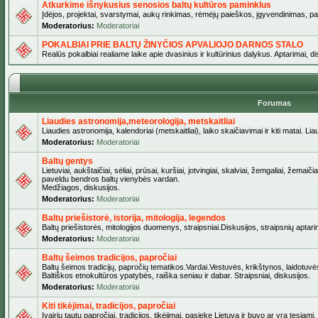
Atkurkime išnykusius senosios baltų kultūros paminklus
Įdėjos, projektai, svarstymai, aukų rinkimas, rėmėjų paieškos, įgyvendinimas, pašv
Moderatorius:
Moderatoriai
POKALBIAI PRIE BALTŲ ŽINYČIOS APVALIOJO DARNOS STALO
Realūs pokalbiai realiame laike apie dvasinius ir kultūrinius dalykus. Aptarimai, d
Forumas
Liaudies astronomija,meteorologija, metskaitliai
Liaudies astronomija, kalendoriai (metskaitliai), laiko skaičiavimai ir kiti matai. Lia
Moderatorius:
Moderatoriai
Baltų gentys
Lietuviai, aukštaičiai, sėliai, prūsai, kuršiai, jotvingiai, skalviai, žemgaliai, žemai
paveldu bendros baltų vienybės vardan.
Medžiagos, diskusijos.
Moderatorius:
Moderatoriai
Baltų priešistorė, istorija, mitologija, legendos
Baltų priešistorės, mitologijos duomenys, straipsniai.Diskusijos, straipsnių aptari
Moderatorius:
Moderatoriai
Baltų šeimos tradicijos, papročiai
Baltų šeimos tradicijų, papročių tematikos.Vardai.Vestuvės, krikštynos, laidotuvė
Baltiškos etnokultūros ypatybės, raiška seniau ir dabar. Straipsniai, diskusijos.
Moderatorius:
Moderatoriai
Kiti tikėjimai, tradicijos, papročiai
Įvairių tautų papročiai, tradicijos, tikėjimai, pasiekę Lietuvą ir buvo ar yra tęsiami.