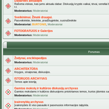
Dabarties aktualijos
Rašoma viskas, kas jums aktualu dabar. Diskusijų kryptis vaikai, tėvai, seneliai b
t.t.
Moderatorius:
Moderatoriai
Sveikinimai. Žinutė draugui.
Pasveikinkite, linkėkite, pradžiuginkite, susirašinėkite
Moderatoriai:
BURTONIS
,
Moderatoriai
FOTOGRAFIJOS ir Galerijos
Moderatorius:
Moderatoriai
Forumas
Žodynai, enciklopedijos
Moderatorius:
Moderatoriai
ARCHITEKTŪRA
Knygos, straipsniai, diskusijos.
ISTORIJOS ARCHYVAS
Temos apie istoriją
Gamtos mokslų ir kultūros diskusijų archyvas
Gamtos mokslams ir kultūros diskusijoms priskiriamos temos, kurios įdomios sa
Moderatorius:
Moderatoriai
Įvairenybių archyvas
Įvairenybės iš viso pasaulio ir pasenusios informacijos talpykla.