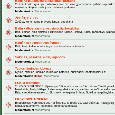
Baltiška pasaulėžiūra, tikėjimas, praktika
2 LYGIO diskusijos apie baltų tikėjimo ir dvasinio gyvenimo bei patirties apraiškas
naujosios tikėjimo tradicijos ir dvasinės praktikos
Moderatorius:
Moderatoriai
ŽODŽIŲ BYLOS
Žodžiai, kurie mums praveria langą į suvokimą
Baltų kalbos, rašmenys, simboliai,heraldika
Baltų kalbos, apie artimas ir giminingas kalbas. Lietuvių kalba, rašmenys, simbolia
Moderatorius:
Moderatoriai
Baltiškos kalendorinės šventės
Baltų tautų kalendorinės švęstos ir švenčiamos šventės
Moderatorius:
Moderatoriai
Sakmės, pasakos, mitai, legendos
Moderatorius:
Moderatoriai
Tautos išminties lobynas
Mįslės, minklės, įdomios liaudiškos patarlės, priežodžiai, pastebėjimai ir t.t.
Moderatoriai:
Baltas
,
Moderatoriai
LEATŲ mokymas
2 LYGIO DISKUSIJOS. Įėjimas per "Sidabrinius vartus". Anzelmos Tamūž pateikta
Metskaitlis, žvaigždėlapis, Laiko integralinė matrica, savitas papročių aprašymas
Baltų svetainė neatsako už šio mokymo teiginius ir tiesą. Suteikiama galimybė sus
EKSPEDICIJA NERIMI
Ekspedicijos Nerimi nuo 2007 birželio 5d. iki liepos 3d. pasiruošimas, naujų įdėjų
naujausi duomenys, legendos, surinkta tautosaka.
Moderatorius:
Moderatoriai