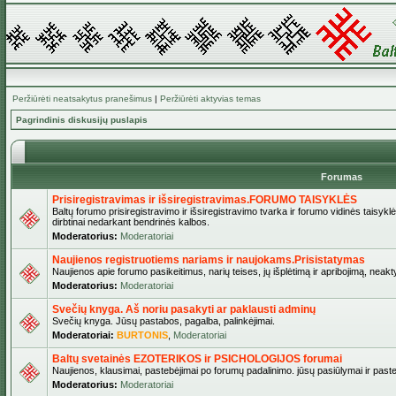
Peržiūrėti neatsakytus pranešimus
|
Peržiūrėti aktyvias temas
Pagrindinis diskusijų puslapis
Forumas
Prisiregistravimas ir išsiregistravimas.FORUMO TAISYKLĖS
Baltų forumo prisiregistravimo ir išsiregistravimo tvarka ir forumo vidinės taisykl
dirbtinai nedarkant bendrinės kalbos.
Moderatorius:
Moderatoriai
Naujienos registruotiems nariams ir naujokams.Prisistatymas
Naujienos apie forumo pasikeitimus, narių teises, jų išplėtimą ir apribojimą, neakt
Moderatorius:
Moderatoriai
Svečių knyga. Aš noriu pasakyti ar paklausti adminų
Svečių knyga. Jūsų pastabos, pagalba, palinkėjimai.
Moderatoriai:
BURTONIS
,
Moderatoriai
Baltų svetainės EZOTERIKOS ir PSICHOLOGIJOS forumai
Naujienos, klausimai, pastebėjimai po forumų padalinimo. jūsų pasiūlymai ir paste
Moderatorius:
Moderatoriai