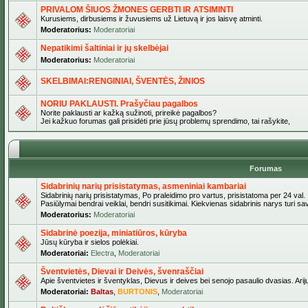
PRIVALOM ŠIUOS ŽMONES GERBTI IR ATSIMINTI
Kurusiems, dirbusiems ir žuvusiems už Lietuvą ir jos laisvę atminti.
Moderatorius:
Moderatoriai
Nepatikimi šaltiniai ir jų skelbėjai
Moderatorius:
Moderatoriai
SKELBIMAI:RENGINIAI, ŠVENTĖS, ŽINIOS
NORIU PAKLAUSTI. Prašyčiau pagalbos
Norite paklausti ar kažką sužinoti, prireikė pagalbos?
Jei kažkuo forumas gali prisidėti prie jūsų problemų sprendimo, tai rašykite,
Forumas
Sidabrinių narių prisistatymas, asmeniniai kambariai
Sidabrinių narių prisistatymas, Po praleidimo pro vartus, prisistatoma per 24 val.
Pasiūlymai bendrai veiklai, bendri susitikimai. Kiekvienas sidabrinis narys turi s
Moderatorius:
Moderatoriai
Sidabrinė poezija, miniatiūros, kūryba
Jūsų kūryba ir sielos polėkiai.
Moderatoriai:
Electra
,
Moderatoriai
Šventvietės, Dievai ir Deivės, švenraščiai
Apie šventvietes ir šventyklas, Dievus ir deives bei senojo pasaulio dvasias. Arij
Moderatoriai:
Baltas
,
BURTONIS
,
Moderatoriai