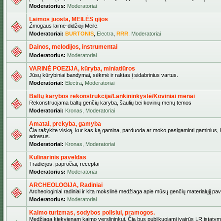
Moderatorius:
Moderatoriai
Laimos juosta, MEILĖS gijos
Žmogaus laimė-didžioji Meilė.
Moderatoriai:
BURTONIS
,
Electra
,
RRR
,
Moderatoriai
Dainos, melodijos, instrumentai
Moderatorius:
Moderatoriai
VARINĖ POEZIJA, kūryba, miniatiūros
Jūsų kūrybiniai bandymai, sėkmė ir raktas į sidabrinius vartus.
Moderatoriai:
Electra
,
Moderatoriai
Baltų karybos rekonstrukcija/Lankininkystė/Koviniai menai
Rekonstruojama baltų genčių karyba, šaulių bei kovinių menų temos
Moderatoriai:
Kronas
,
Moderatoriai
Amatai, prekyba, gamyba
Čia rašykite viską, kur kas ką gamina, parduoda ar moko pasigaminti gaminius, kur
adresus.
Moderatoriai:
Kronas
,
Moderatoriai
Kulinarinis paveldas
Tradicijos, papročiai, receptai
Moderatorius:
Moderatoriai
ARCHEOLOGIJA, Radiniai
Archeologiniai radiniai ir kita mokslinė medžiaga apie mūsų genčių materialųjį pave
Moderatorius:
Moderatoriai
Kaimo turizmas, sodybos poilsiui, pramogos.
Medžiaga kiekvienam kaimo verslininkui. Čia bus publikuojami įvairūs LR įstatymai