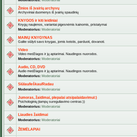
Moderatorius:
Moderatoriai
Žinios iš įvairių archyvų
Archyviniai duomenys iš įvairių spaudinių
KNYGOS ir kiti leidiniai
Knygų naujienos, variantai pigesnėmis kainomis, pristatymai
Moderatorius:
Moderatoriai
MAINŲ KNYGYNAS
Galite siūlyti savo knygas, jomis keistis, parduoti, dovanoti.
Video
Video medžiagos ir jų aptarimai. Naudingos nuorodos.
Moderatorius:
Moderatoriai
Audio, CD, DVD
Audio medžiagos ir jų aptarimai. Naudingos nuorodos.
Moderatorius:
Moderatoriai
Siūlau/Ieškau/Radau
Moderatorius:
Moderatoriai
Jumoras, žaidimai, plepalai atsipalaidavimui:)
Psichologinių įtampų sureguliavimo centras:))
Moderatorius:
Moderatoriai
Liaudies žaidimai
Moderatorius:
Moderatoriai
ŽEMĖLAPIAI