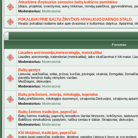
Atkurkime išnykusius senosios baltų kultūros paminklus
Įdėjos, projektai, svarstymai, aukų rinkimas, rėmėjų paieškos, įgyvendinimas, pašv
Moderatorius:
Moderatoriai
POKALBIAI PRIE BALTŲ ŽINYČIOS APVALIOJO DARNOS STALO
Realūs pokalbiai realiame laike apie dvasinius ir kultūrinius dalykus. Aptarimai, d
Forumas
Liaudies astronomija,meteorologija, metskaitliai
Liaudies astronomija, kalendoriai (metskaitliai), laiko skaičiavimai ir kiti matai. Lia
Moderatorius:
Moderatoriai
Baltų gentys
Lietuviai, aukštaičiai, sėliai, prūsai, kuršiai, jotvingiai, skalviai, žemgaliai, žemai
paveldu bendros baltų vienybės vardan.
Medžiagos, diskusijos.
Moderatorius:
Moderatoriai
Baltų priešistorė, istorija, mitologija, legendos
Baltų priešistorės, mitologijos duomenys, straipsniai.Diskusijos, straipsnių aptari
Moderatorius:
Moderatoriai
Baltų šeimos tradicijos, papročiai
Baltų šeimos tradicijų, papročių tematikos.Vardai.Vestuvės, krikštynos, laidotuvė
Baltiškos etnokultūros ypatybės, raiška seniau ir dabar. Straipsniai, diskusijos.
Moderatorius:
Moderatoriai
Kiti tikėjimai, tradicijos, papročiai
Įvairių tautų papročiai, tradicijos, tikėjimai, pasiekę Lietuvą ir buvo ar yra tęsiami.