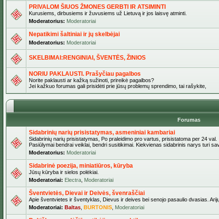
PRIVALOM ŠIUOS ŽMONES GERBTI IR ATSIMINTI
Kurusiems, dirbusiems ir žuvusiems už Lietuvą ir jos laisvę atminti.
Moderatorius:
Moderatoriai
Nepatikimi šaltiniai ir jų skelbėjai
Moderatorius:
Moderatoriai
SKELBIMAI:RENGINIAI, ŠVENTĖS, ŽINIOS
NORIU PAKLAUSTI. Prašyčiau pagalbos
Norite paklausti ar kažką sužinoti, prireikė pagalbos?
Jei kažkuo forumas gali prisidėti prie jūsų problemų sprendimo, tai rašykite,
Forumas
Sidabrinių narių prisistatymas, asmeniniai kambariai
Sidabrinių narių prisistatymas, Po praleidimo pro vartus, prisistatoma per 24 val.
Pasiūlymai bendrai veiklai, bendri susitikimai. Kiekvienas sidabrinis narys turi s
Moderatorius:
Moderatoriai
Sidabrinė poezija, miniatiūros, kūryba
Jūsų kūryba ir sielos polėkiai.
Moderatoriai:
Electra
,
Moderatoriai
Šventvietės, Dievai ir Deivės, švenraščiai
Apie šventvietes ir šventyklas, Dievus ir deives bei senojo pasaulio dvasias. Arij
Moderatoriai:
Baltas
,
BURTONIS
,
Moderatoriai