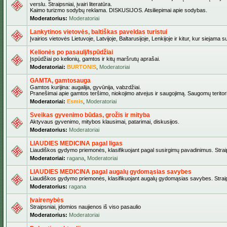
verslu. Straipsniai, įvairi literatūra.
Kaimo turizmo sodybų reklama. DISKUSIJOS. Atsiliepimai apie sodybas.
Moderatorius:
Moderatoriai
Lankytinos vietovės, baltiškas paveldas turistui
Įvairios vietovės Lietuvoje, Latvijoje, Baltarusijoje, Lenkijoje ir kitur, kur siejama 
Kelionės po pasaulį/Ispūdžiai
Įspūdžiai po kelionių, gamtos ir kitų maršrutų aprašai.
Moderatoriai:
BURTONIS
,
Moderatoriai
GAMTA, gamtosauga
Gamtos kurijina: augalija, gyvūnija, vabzdžiai.
Pranešimai apie gamtos teršimo, niokojimo atvejus ir saugojimą. Saugomų teritori
Moderatoriai:
Esmis
,
Moderatoriai
Sveikas gyvenimo būdas, grožis ir mityba
Aktyvaus gyvenimo, mitybos klausimai, patarimai, diskusijos.
Moderatorius:
Moderatoriai
LIAUDIES MEDICINA pagal ligas
Liaudiškos gydymo priemonės, klasifikuojant pagal susirgimų pavadinimus. Straips
Moderatoriai:
ragana
,
Moderatoriai
LIAUDIES MEDICINA pagal augalų gydomąsias savybes
Liaudiškos gydymo priemonės, klasifikuojant augalų gydomąsias savybes. Straipsn
Moderatorius:
ragana
Įvairenybės
Straipsniai, įdomios naujienos iš viso pasaulio
Moderatorius:
Moderatoriai