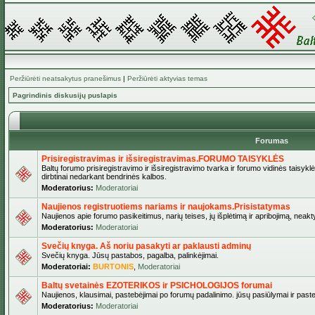
Peržiūrėti neatsakytus pranešimus
|
Peržiūrėti aktyvias temas
Pagrindinis diskusijų puslapis
Forumas
Prisiregistravimas ir išsiregistravimas.FORUMO TAISYKLĖS
Baltų forumo prisiregistravimo ir išsiregistravimo tvarka ir forumo vidinės taisykl
dirbtinai nedarkant bendrinės kalbos.
Moderatorius:
Moderatoriai
Naujienos registruotiems nariams ir naujokams.Prisistatymas
Naujienos apie forumo pasikeitimus, narių teises, jų išplėtimą ir apribojimą, neakt
Moderatorius:
Moderatoriai
Svečių knyga. Aš noriu pasakyti ar paklausti adminų
Svečių knyga. Jūsų pastabos, pagalba, palinkėjimai.
Moderatoriai:
BURTONIS
,
Moderatoriai
Baltų svetainės EZOTERIKOS ir PSICHOLOGIJOS forumai
Naujienos, klausimai, pastebėjimai po forumų padalinimo. jūsų pasiūlymai ir paste
Moderatorius:
Moderatoriai