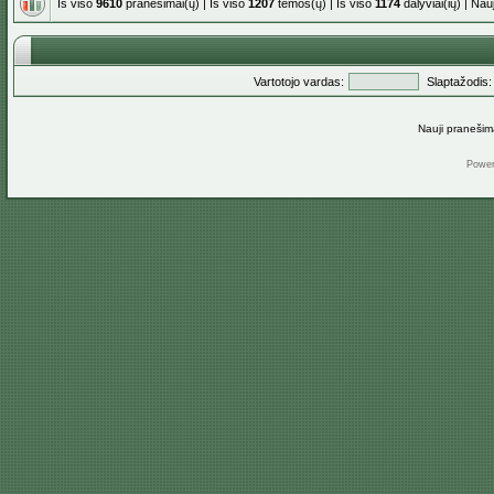
Iš viso
9610
pranešimai(ų) | Iš viso
1207
temos(ų) | Iš viso
1174
dalyviai(ių) | Na
Vartotojo vardas:
Slaptažodis:
Nauji pranešim
Powe