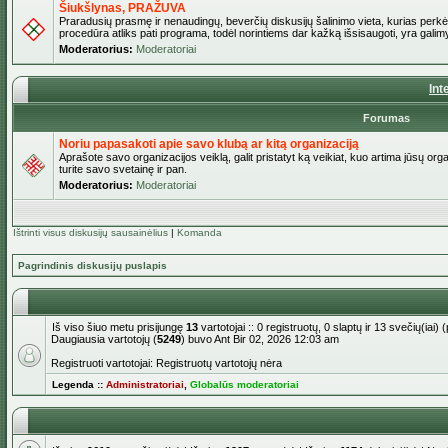
Šiukšlynas, PRAŽUVA
Praradusių prasmę ir nenaudingų, beverčių diskusijų šalinimo vieta, kurias perkėl
procedūra atliks pati programa, todėl norintiems dar kažką išsisaugoti, yra galimy
Moderatorius:
Moderatoriai
Int
Forumas
Noriu papasakoti apie savo klubą ar kitą organizaciją
Aprašote savo organizacijos veiklą, galit pristatyt ką veikiat, kuo artima jūsų org
turite savo svetainę ir pan.
Moderatorius:
Moderatoriai
Ištrinti visus diskusijų sausainėlius
|
Komanda
Pagrindinis diskusijų puslapis
Iš viso šiuo metu prisijungę
13
vartotojai :: 0 registruotų, 0 slaptų ir 13 svečių(ia
Daugiausia vartotojų (
5249
) buvo Ant Bir 02, 2026 12:03 am
Registruoti vartotojai: Registruotų vartotojų nėra
Legenda ::
Administratoriai
,
Globalūs moderatoriai