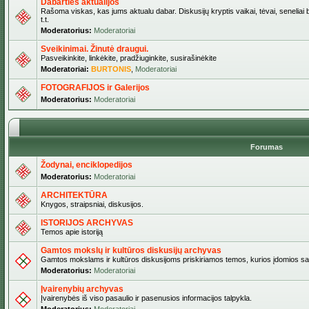
Dabarties aktualijos
Rašoma viskas, kas jums aktualu dabar. Diskusijų kryptis vaikai, tėvai, seneliai b
t.t.
Moderatorius:
Moderatoriai
Sveikinimai. Žinutė draugui.
Pasveikinkite, linkėkite, pradžiuginkite, susirašinėkite
Moderatoriai:
BURTONIS
,
Moderatoriai
FOTOGRAFIJOS ir Galerijos
Moderatorius:
Moderatoriai
Forumas
Žodynai, enciklopedijos
Moderatorius:
Moderatoriai
ARCHITEKTŪRA
Knygos, straipsniai, diskusijos.
ISTORIJOS ARCHYVAS
Temos apie istoriją
Gamtos mokslų ir kultūros diskusijų archyvas
Gamtos mokslams ir kultūros diskusijoms priskiriamos temos, kurios įdomios sa
Moderatorius:
Moderatoriai
Įvairenybių archyvas
Įvairenybės iš viso pasaulio ir pasenusios informacijos talpykla.