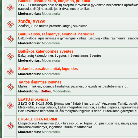
Baltiška pasaulėžiūra, tikėjimas, praktika
2 LYGIO diskusijos apie baltų tikėjimo ir dvasinio gyvenimo bei patirties apraiškas
naujosios tikėjimo tradicijos ir dvasinės praktikos
Moderatorius:
Moderatoriai
ŽODŽIŲ BYLOS
Žodžiai, kurie mums praveria langą į suvokimą
Baltų kalbos, rašmenys, simboliai,heraldika
Baltų kalbos, apie artimas ir giminingas kalbas. Lietuvių kalba, rašmenys, simbolia
Moderatorius:
Moderatoriai
Baltiškos kalendorinės šventės
Baltų tautų kalendorinės švęstos ir švenčiamos šventės
Moderatorius:
Moderatoriai
Sakmės, pasakos, mitai, legendos
Moderatorius:
Moderatoriai
Tautos išminties lobynas
Mįslės, minklės, įdomios liaudiškos patarlės, priežodžiai, pastebėjimai ir t.t.
Moderatoriai:
Baltas
,
Moderatoriai
LEATŲ mokymas
2 LYGIO DISKUSIJOS. Įėjimas per "Sidabrinius vartus". Anzelmos Tamūž pateikta
Metskaitlis, žvaigždėlapis, Laiko integralinė matrica, savitas papročių aprašymas
Baltų svetainė neatsako už šio mokymo teiginius ir tiesą. Suteikiama galimybė sus
EKSPEDICIJA NERIMI
Ekspedicijos Nerimi nuo 2007 birželio 5d. iki liepos 3d. pasiruošimas, naujų įdėjų
naujausi duomenys, legendos, surinkta tautosaka.
Moderatorius:
Moderatoriai