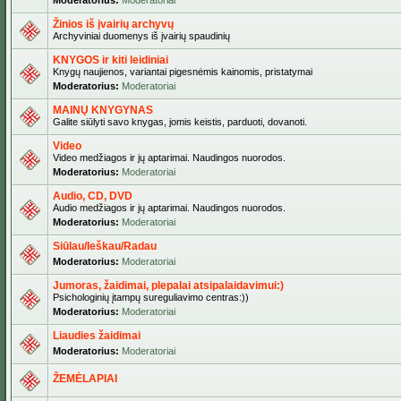
Moderatorius:
Moderatoriai
Žinios iš įvairių archyvų
Archyviniai duomenys iš įvairių spaudinių
KNYGOS ir kiti leidiniai
Knygų naujienos, variantai pigesnėmis kainomis, pristatymai
Moderatorius:
Moderatoriai
MAINŲ KNYGYNAS
Galite siūlyti savo knygas, jomis keistis, parduoti, dovanoti.
Video
Video medžiagos ir jų aptarimai. Naudingos nuorodos.
Moderatorius:
Moderatoriai
Audio, CD, DVD
Audio medžiagos ir jų aptarimai. Naudingos nuorodos.
Moderatorius:
Moderatoriai
Siūlau/Ieškau/Radau
Moderatorius:
Moderatoriai
Jumoras, žaidimai, plepalai atsipalaidavimui:)
Psichologinių įtampų sureguliavimo centras:))
Moderatorius:
Moderatoriai
Liaudies žaidimai
Moderatorius:
Moderatoriai
ŽEMĖLAPIAI