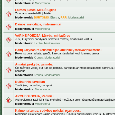
Moderatorius:
Moderatoriai
Laimos juosta, MEILĖS gijos
Žmogaus laimė-didžioji Meilė.
Moderatoriai:
BURTONIS
,
Electra
,
RRR
,
Moderatoriai
Dainos, melodijos, instrumentai
Moderatorius:
Moderatoriai
VARINĖ POEZIJA, kūryba, miniatiūros
Jūsų kūrybiniai bandymai, sėkmė ir raktas į sidabrinius vartus.
Moderatoriai:
Electra
,
Moderatoriai
Baltų karybos rekonstrukcija/Lankininkystė/Koviniai menai
Rekonstruojama baltų genčių karyba, šaulių bei kovinių menų temos
Moderatoriai:
Kronas
,
Moderatoriai
Amatai, prekyba, gamyba
Čia rašykite viską, kur kas ką gamina, parduoda ar moko pasigaminti gaminius, kur
adresus.
Moderatoriai:
Kronas
,
Moderatoriai
Kulinarinis paveldas
Tradicijos, papročiai, receptai
Moderatorius:
Moderatoriai
ARCHEOLOGIJA, Radiniai
Archeologiniai radiniai ir kita mokslinė medžiaga apie mūsų genčių materialųjį pave
Moderatorius:
Moderatoriai
Kaimo turizmas, sodybos poilsiui, pramogos.
Medžiaga kiekvienam kaimo verslininkui. Čia bus publikuojami įvairūs LR įstatymai