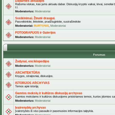
Dabarties aktualijos
Rašoma viskas, kas jums aktualu dabar. Diskusijų kryptis vaikai, tėvai, seneliai b
t.t.
Moderatorius:
Moderatoriai
Sveikinimai. Žinutė draugui.
Pasveikinkite, linkėkite, pradžiuginkite, susirašinėkite
Moderatoriai:
BURTONIS
,
Moderatoriai
FOTOGRAFIJOS ir Galerijos
Moderatorius:
Moderatoriai
Forumas
Žodynai, enciklopedijos
Moderatorius:
Moderatoriai
ARCHITEKTŪRA
Knygos, straipsniai, diskusijos.
ISTORIJOS ARCHYVAS
Temos apie istoriją
Gamtos mokslų ir kultūros diskusijų archyvas
Gamtos mokslams ir kultūros diskusijoms priskiriamos temos, kurios įdomios sa
Moderatorius:
Moderatoriai
Įvairenybių archyvas
Įvairenybės iš viso pasaulio ir pasenusios informacijos talpykla.