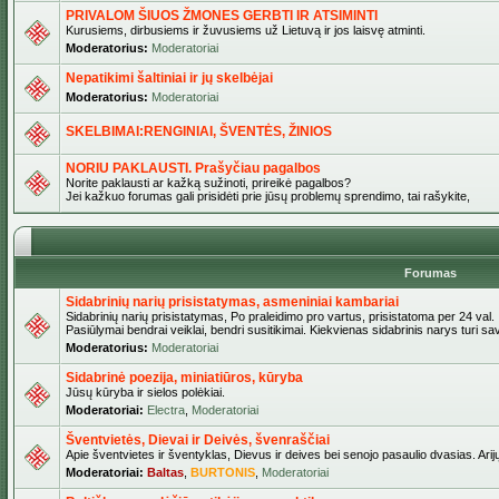
PRIVALOM ŠIUOS ŽMONES GERBTI IR ATSIMINTI
Kurusiems, dirbusiems ir žuvusiems už Lietuvą ir jos laisvę atminti.
Moderatorius:
Moderatoriai
Nepatikimi šaltiniai ir jų skelbėjai
Moderatorius:
Moderatoriai
SKELBIMAI:RENGINIAI, ŠVENTĖS, ŽINIOS
NORIU PAKLAUSTI. Prašyčiau pagalbos
Norite paklausti ar kažką sužinoti, prireikė pagalbos?
Jei kažkuo forumas gali prisidėti prie jūsų problemų sprendimo, tai rašykite,
Forumas
Sidabrinių narių prisistatymas, asmeniniai kambariai
Sidabrinių narių prisistatymas, Po praleidimo pro vartus, prisistatoma per 24 val.
Pasiūlymai bendrai veiklai, bendri susitikimai. Kiekvienas sidabrinis narys turi s
Moderatorius:
Moderatoriai
Sidabrinė poezija, miniatiūros, kūryba
Jūsų kūryba ir sielos polėkiai.
Moderatoriai:
Electra
,
Moderatoriai
Šventvietės, Dievai ir Deivės, švenraščiai
Apie šventvietes ir šventyklas, Dievus ir deives bei senojo pasaulio dvasias. Arij
Moderatoriai:
Baltas
,
BURTONIS
,
Moderatoriai