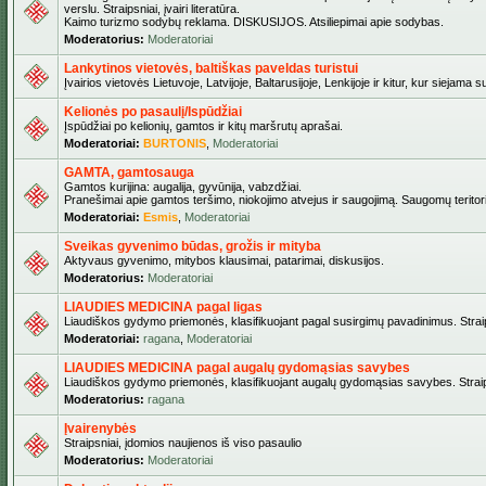
verslu. Straipsniai, įvairi literatūra.
Kaimo turizmo sodybų reklama. DISKUSIJOS. Atsiliepimai apie sodybas.
Moderatorius:
Moderatoriai
Lankytinos vietovės, baltiškas paveldas turistui
Įvairios vietovės Lietuvoje, Latvijoje, Baltarusijoje, Lenkijoje ir kitur, kur siejama 
Kelionės po pasaulį/Ispūdžiai
Įspūdžiai po kelionių, gamtos ir kitų maršrutų aprašai.
Moderatoriai:
BURTONIS
,
Moderatoriai
GAMTA, gamtosauga
Gamtos kurijina: augalija, gyvūnija, vabzdžiai.
Pranešimai apie gamtos teršimo, niokojimo atvejus ir saugojimą. Saugomų teritori
Moderatoriai:
Esmis
,
Moderatoriai
Sveikas gyvenimo būdas, grožis ir mityba
Aktyvaus gyvenimo, mitybos klausimai, patarimai, diskusijos.
Moderatorius:
Moderatoriai
LIAUDIES MEDICINA pagal ligas
Liaudiškos gydymo priemonės, klasifikuojant pagal susirgimų pavadinimus. Straips
Moderatoriai:
ragana
,
Moderatoriai
LIAUDIES MEDICINA pagal augalų gydomąsias savybes
Liaudiškos gydymo priemonės, klasifikuojant augalų gydomąsias savybes. Straipsn
Moderatorius:
ragana
Įvairenybės
Straipsniai, įdomios naujienos iš viso pasaulio
Moderatorius:
Moderatoriai