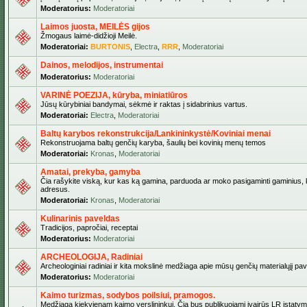
Moderatorius:
Moderatoriai
Laimos juosta, MEILĖS gijos
Žmogaus laimė-didžioji Meilė.
Moderatoriai:
BURTONIS
,
Electra
,
RRR
,
Moderatoriai
Dainos, melodijos, instrumentai
Moderatorius:
Moderatoriai
VARINĖ POEZIJA, kūryba, miniatiūros
Jūsų kūrybiniai bandymai, sėkmė ir raktas į sidabrinius vartus.
Moderatoriai:
Electra
,
Moderatoriai
Baltų karybos rekonstrukcija/Lankininkystė/Koviniai menai
Rekonstruojama baltų genčių karyba, šaulių bei kovinių menų temos
Moderatoriai:
Kronas
,
Moderatoriai
Amatai, prekyba, gamyba
Čia rašykite viską, kur kas ką gamina, parduoda ar moko pasigaminti gaminius, kur
adresus.
Moderatoriai:
Kronas
,
Moderatoriai
Kulinarinis paveldas
Tradicijos, papročiai, receptai
Moderatorius:
Moderatoriai
ARCHEOLOGIJA, Radiniai
Archeologiniai radiniai ir kita mokslinė medžiaga apie mūsų genčių materialųjį pave
Moderatorius:
Moderatoriai
Kaimo turizmas, sodybos poilsiui, pramogos.
Medžiaga kiekvienam kaimo verslininkui. Čia bus publikuojami įvairūs LR įstatymai