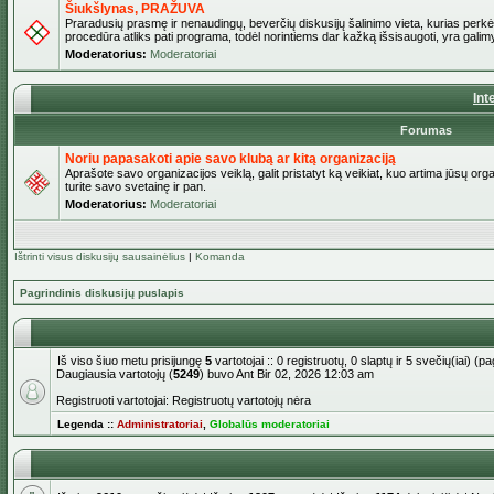
Šiukšlynas, PRAŽUVA
Praradusių prasmę ir nenaudingų, beverčių diskusijų šalinimo vieta, kurias perkėl
procedūra atliks pati programa, todėl norintiems dar kažką išsisaugoti, yra galimy
Moderatorius:
Moderatoriai
Int
Forumas
Noriu papasakoti apie savo klubą ar kitą organizaciją
Aprašote savo organizacijos veiklą, galit pristatyt ką veikiat, kuo artima jūsų org
turite savo svetainę ir pan.
Moderatorius:
Moderatoriai
Ištrinti visus diskusijų sausainėlius
|
Komanda
Pagrindinis diskusijų puslapis
Iš viso šiuo metu prisijungę
5
vartotojai :: 0 registruotų, 0 slaptų ir 5 svečių(iai) 
Daugiausia vartotojų (
5249
) buvo Ant Bir 02, 2026 12:03 am
Registruoti vartotojai: Registruotų vartotojų nėra
Legenda ::
Administratoriai
,
Globalūs moderatoriai