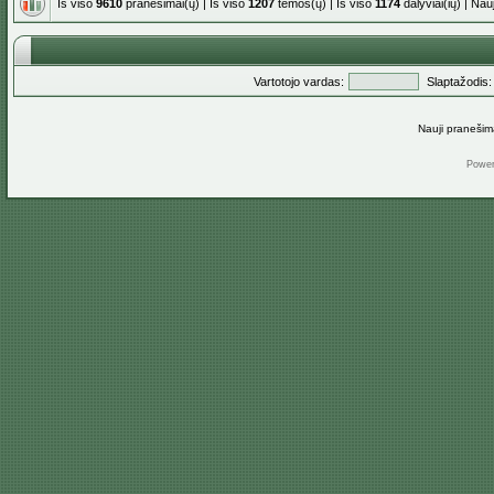
Iš viso
9610
pranešimai(ų) | Iš viso
1207
temos(ų) | Iš viso
1174
dalyviai(ių) | Na
Vartotojo vardas:
Slaptažodis:
Nauji pranešim
Powe