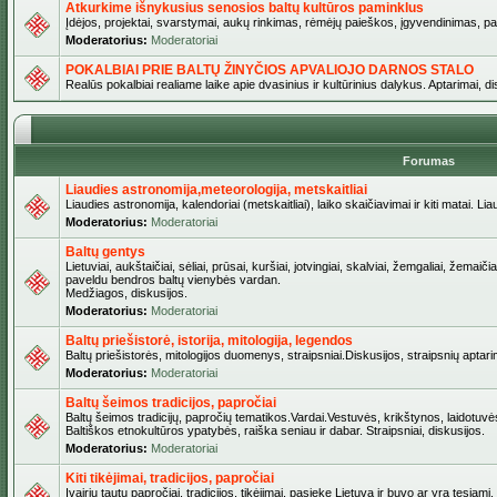
Atkurkime išnykusius senosios baltų kultūros paminklus
Įdėjos, projektai, svarstymai, aukų rinkimas, rėmėjų paieškos, įgyvendinimas, pašv
Moderatorius:
Moderatoriai
POKALBIAI PRIE BALTŲ ŽINYČIOS APVALIOJO DARNOS STALO
Realūs pokalbiai realiame laike apie dvasinius ir kultūrinius dalykus. Aptarimai, d
Forumas
Liaudies astronomija,meteorologija, metskaitliai
Liaudies astronomija, kalendoriai (metskaitliai), laiko skaičiavimai ir kiti matai. Lia
Moderatorius:
Moderatoriai
Baltų gentys
Lietuviai, aukštaičiai, sėliai, prūsai, kuršiai, jotvingiai, skalviai, žemgaliai, žemai
paveldu bendros baltų vienybės vardan.
Medžiagos, diskusijos.
Moderatorius:
Moderatoriai
Baltų priešistorė, istorija, mitologija, legendos
Baltų priešistorės, mitologijos duomenys, straipsniai.Diskusijos, straipsnių aptari
Moderatorius:
Moderatoriai
Baltų šeimos tradicijos, papročiai
Baltų šeimos tradicijų, papročių tematikos.Vardai.Vestuvės, krikštynos, laidotuvė
Baltiškos etnokultūros ypatybės, raiška seniau ir dabar. Straipsniai, diskusijos.
Moderatorius:
Moderatoriai
Kiti tikėjimai, tradicijos, papročiai
Įvairių tautų papročiai, tradicijos, tikėjimai, pasiekę Lietuvą ir buvo ar yra tęsiami.