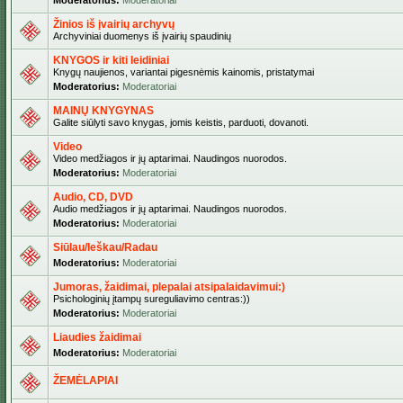
Moderatorius:
Moderatoriai
Žinios iš įvairių archyvų
Archyviniai duomenys iš įvairių spaudinių
KNYGOS ir kiti leidiniai
Knygų naujienos, variantai pigesnėmis kainomis, pristatymai
Moderatorius:
Moderatoriai
MAINŲ KNYGYNAS
Galite siūlyti savo knygas, jomis keistis, parduoti, dovanoti.
Video
Video medžiagos ir jų aptarimai. Naudingos nuorodos.
Moderatorius:
Moderatoriai
Audio, CD, DVD
Audio medžiagos ir jų aptarimai. Naudingos nuorodos.
Moderatorius:
Moderatoriai
Siūlau/Ieškau/Radau
Moderatorius:
Moderatoriai
Jumoras, žaidimai, plepalai atsipalaidavimui:)
Psichologinių įtampų sureguliavimo centras:))
Moderatorius:
Moderatoriai
Liaudies žaidimai
Moderatorius:
Moderatoriai
ŽEMĖLAPIAI