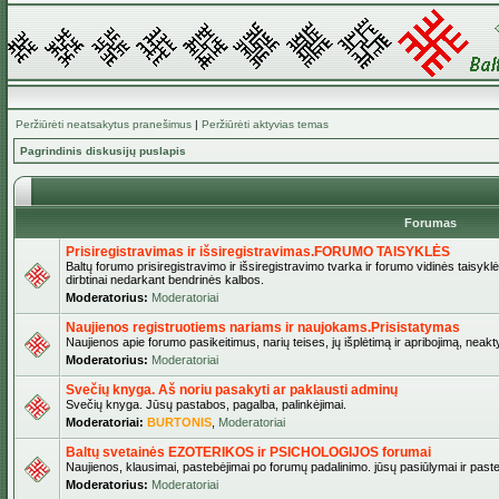
Peržiūrėti neatsakytus pranešimus
|
Peržiūrėti aktyvias temas
Pagrindinis diskusijų puslapis
Forumas
Prisiregistravimas ir išsiregistravimas.FORUMO TAISYKLĖS
Baltų forumo prisiregistravimo ir išsiregistravimo tvarka ir forumo vidinės taisykl
dirbtinai nedarkant bendrinės kalbos.
Moderatorius:
Moderatoriai
Naujienos registruotiems nariams ir naujokams.Prisistatymas
Naujienos apie forumo pasikeitimus, narių teises, jų išplėtimą ir apribojimą, neakt
Moderatorius:
Moderatoriai
Svečių knyga. Aš noriu pasakyti ar paklausti adminų
Svečių knyga. Jūsų pastabos, pagalba, palinkėjimai.
Moderatoriai:
BURTONIS
,
Moderatoriai
Baltų svetainės EZOTERIKOS ir PSICHOLOGIJOS forumai
Naujienos, klausimai, pastebėjimai po forumų padalinimo. jūsų pasiūlymai ir paste
Moderatorius:
Moderatoriai