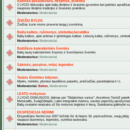
Baltiška pasaulėžiūra, tikėjimas, praktika
2 LYGIO diskusijos apie baltų tikėjimo ir dvasinio gyvenimo bei patirties apraiškas
naujosios tikėjimo tradicijos ir dvasinės praktikos
Moderatorius:
Moderatoriai
ŽODŽIŲ BYLOS
Žodžiai, kurie mums praveria langą į suvokimą
Baltų kalbos, rašmenys, simboliai,heraldika
Baltų kalbos, apie artimas ir giminingas kalbas. Lietuvių kalba, rašmenys, simbolia
Moderatorius:
Moderatoriai
Baltiškos kalendorinės šventės
Baltų tautų kalendorinės švęstos ir švenčiamos šventės
Moderatorius:
Moderatoriai
Sakmės, pasakos, mitai, legendos
Moderatorius:
Moderatoriai
Tautos išminties lobynas
Mįslės, minklės, įdomios liaudiškos patarlės, priežodžiai, pastebėjimai ir t.t.
Moderatoriai:
Baltas
,
Moderatoriai
LEATŲ mokymas
2 LYGIO DISKUSIJOS. Įėjimas per "Sidabrinius vartus". Anzelmos Tamūž pateikta
Metskaitlis, žvaigždėlapis, Laiko integralinė matrica, savitas papročių aprašymas
Baltų svetainė neatsako už šio mokymo teiginius ir tiesą. Suteikiama galimybė sus
EKSPEDICIJA NERIMI
Ekspedicijos Nerimi nuo 2007 birželio 5d. iki liepos 3d. pasiruošimas, naujų įdėjų
naujausi duomenys, legendos, surinkta tautosaka.
Moderatorius:
Moderatoriai