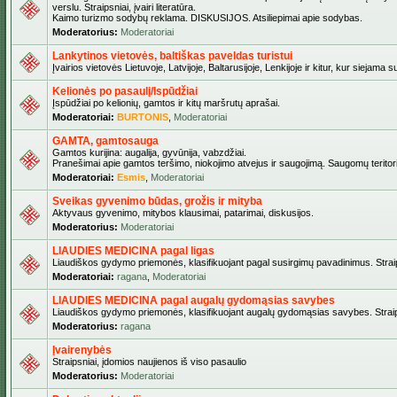
verslu. Straipsniai, įvairi literatūra.
Kaimo turizmo sodybų reklama. DISKUSIJOS. Atsiliepimai apie sodybas.
Moderatorius:
Moderatoriai
Lankytinos vietovės, baltiškas paveldas turistui
Įvairios vietovės Lietuvoje, Latvijoje, Baltarusijoje, Lenkijoje ir kitur, kur siejama 
Kelionės po pasaulį/Ispūdžiai
Įspūdžiai po kelionių, gamtos ir kitų maršrutų aprašai.
Moderatoriai:
BURTONIS
,
Moderatoriai
GAMTA, gamtosauga
Gamtos kurijina: augalija, gyvūnija, vabzdžiai.
Pranešimai apie gamtos teršimo, niokojimo atvejus ir saugojimą. Saugomų teritori
Moderatoriai:
Esmis
,
Moderatoriai
Sveikas gyvenimo būdas, grožis ir mityba
Aktyvaus gyvenimo, mitybos klausimai, patarimai, diskusijos.
Moderatorius:
Moderatoriai
LIAUDIES MEDICINA pagal ligas
Liaudiškos gydymo priemonės, klasifikuojant pagal susirgimų pavadinimus. Straips
Moderatoriai:
ragana
,
Moderatoriai
LIAUDIES MEDICINA pagal augalų gydomąsias savybes
Liaudiškos gydymo priemonės, klasifikuojant augalų gydomąsias savybes. Straipsn
Moderatorius:
ragana
Įvairenybės
Straipsniai, įdomios naujienos iš viso pasaulio
Moderatorius:
Moderatoriai