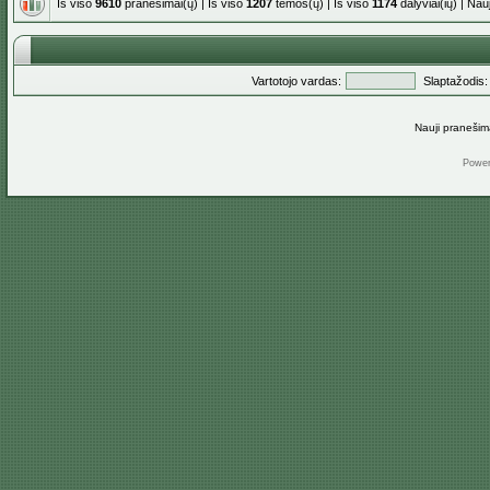
Iš viso
9610
pranešimai(ų) | Iš viso
1207
temos(ų) | Iš viso
1174
dalyviai(ių) | Na
Vartotojo vardas:
Slaptažodis:
Nauji pranešim
Powe