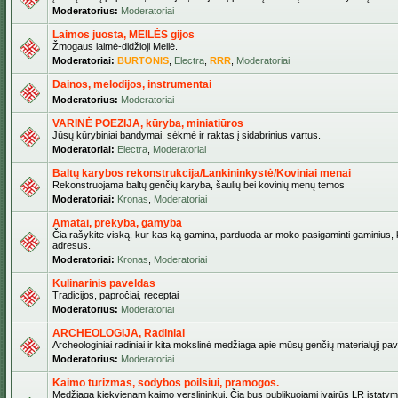
Moderatorius:
Moderatoriai
Laimos juosta, MEILĖS gijos
Žmogaus laimė-didžioji Meilė.
Moderatoriai:
BURTONIS
,
Electra
,
RRR
,
Moderatoriai
Dainos, melodijos, instrumentai
Moderatorius:
Moderatoriai
VARINĖ POEZIJA, kūryba, miniatiūros
Jūsų kūrybiniai bandymai, sėkmė ir raktas į sidabrinius vartus.
Moderatoriai:
Electra
,
Moderatoriai
Baltų karybos rekonstrukcija/Lankininkystė/Koviniai menai
Rekonstruojama baltų genčių karyba, šaulių bei kovinių menų temos
Moderatoriai:
Kronas
,
Moderatoriai
Amatai, prekyba, gamyba
Čia rašykite viską, kur kas ką gamina, parduoda ar moko pasigaminti gaminius, kur
adresus.
Moderatoriai:
Kronas
,
Moderatoriai
Kulinarinis paveldas
Tradicijos, papročiai, receptai
Moderatorius:
Moderatoriai
ARCHEOLOGIJA, Radiniai
Archeologiniai radiniai ir kita mokslinė medžiaga apie mūsų genčių materialųjį pave
Moderatorius:
Moderatoriai
Kaimo turizmas, sodybos poilsiui, pramogos.
Medžiaga kiekvienam kaimo verslininkui. Čia bus publikuojami įvairūs LR įstatymai