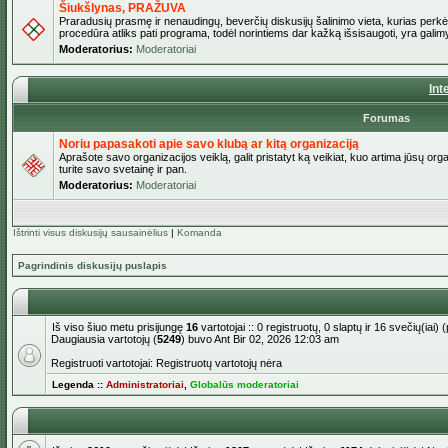
Šiukšlynas, PRAŽUVA
Praradusių prasmę ir nenaudingų, beverčių diskusijų šalinimo vieta, kurias perkėl
procedūra atliks pati programa, todėl norintiems dar kažką išsisaugoti, yra galimy
Moderatorius:
Moderatoriai
Int
Forumas
Noriu papasakoti apie savo klubą ar kitą organizaciją
Aprašote savo organizacijos veiklą, galit pristatyt ką veikiat, kuo artima jūsų org
turite savo svetainę ir pan.
Moderatorius:
Moderatoriai
Ištrinti visus diskusijų sausainėlius
|
Komanda
Pagrindinis diskusijų puslapis
Iš viso šiuo metu prisijungę
16
vartotojai :: 0 registruotų, 0 slaptų ir 16 svečių(ia
Daugiausia vartotojų (
5249
) buvo Ant Bir 02, 2026 12:03 am
Registruoti vartotojai: Registruotų vartotojų nėra
Legenda ::
Administratoriai
,
Globalūs moderatoriai