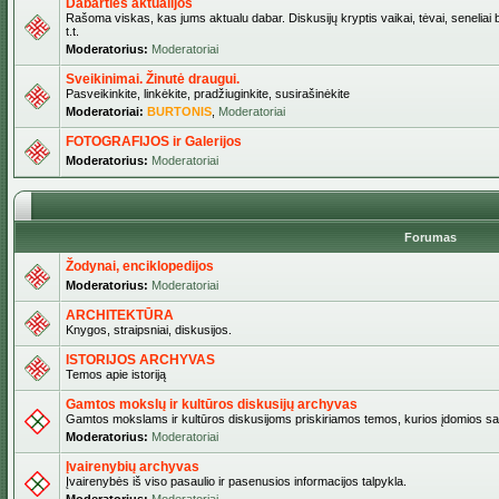
Dabarties aktualijos
Rašoma viskas, kas jums aktualu dabar. Diskusijų kryptis vaikai, tėvai, seneliai b
t.t.
Moderatorius:
Moderatoriai
Sveikinimai. Žinutė draugui.
Pasveikinkite, linkėkite, pradžiuginkite, susirašinėkite
Moderatoriai:
BURTONIS
,
Moderatoriai
FOTOGRAFIJOS ir Galerijos
Moderatorius:
Moderatoriai
Forumas
Žodynai, enciklopedijos
Moderatorius:
Moderatoriai
ARCHITEKTŪRA
Knygos, straipsniai, diskusijos.
ISTORIJOS ARCHYVAS
Temos apie istoriją
Gamtos mokslų ir kultūros diskusijų archyvas
Gamtos mokslams ir kultūros diskusijoms priskiriamos temos, kurios įdomios sa
Moderatorius:
Moderatoriai
Įvairenybių archyvas
Įvairenybės iš viso pasaulio ir pasenusios informacijos talpykla.