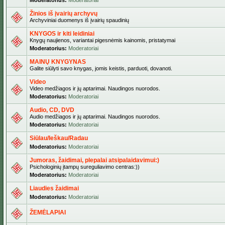
Moderatorius:
Moderatoriai
Žinios iš įvairių archyvų
Archyviniai duomenys iš įvairių spaudinių
KNYGOS ir kiti leidiniai
Knygų naujienos, variantai pigesnėmis kainomis, pristatymai
Moderatorius:
Moderatoriai
MAINŲ KNYGYNAS
Galite siūlyti savo knygas, jomis keistis, parduoti, dovanoti.
Video
Video medžiagos ir jų aptarimai. Naudingos nuorodos.
Moderatorius:
Moderatoriai
Audio, CD, DVD
Audio medžiagos ir jų aptarimai. Naudingos nuorodos.
Moderatorius:
Moderatoriai
Siūlau/Ieškau/Radau
Moderatorius:
Moderatoriai
Jumoras, žaidimai, plepalai atsipalaidavimui:)
Psichologinių įtampų sureguliavimo centras:))
Moderatorius:
Moderatoriai
Liaudies žaidimai
Moderatorius:
Moderatoriai
ŽEMĖLAPIAI