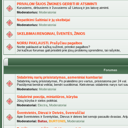
PRIVALOM ŠIUOS ŽMONES GERBTI IR ATSIMINTI
Kurusiems, dirbusiems ir žuvusiems už Lietuvą ir jos laisvę atminti.
Moderatorius:
Moderatoriai
Nepatikimi šaltiniai ir jų skelbėjai
Moderatorius:
Moderatoriai
SKELBIMAI:RENGINIAI, ŠVENTĖS, ŽINIOS
NORIU PAKLAUSTI. Prašyčiau pagalbos
Norite paklausti ar kažką sužinoti, prireikė pagalbos?
Jei kažkuo forumas gali prisidėti prie jūsų problemų sprendimo, tai rašykite,
Forumas
Sidabrinių narių prisistatymas, asmeniniai kambariai
Sidabrinių narių prisistatymas, Po praleidimo pro vartus, prisistatoma per 24 val.
Pasiūlymai bendrai veiklai, bendri susitikimai. Kiekvienas sidabrinis narys turi s
Moderatorius:
Moderatoriai
Sidabrinė poezija, miniatiūros, kūryba
Jūsų kūryba ir sielos polėkiai.
Moderatoriai:
Electra
,
Moderatoriai
Šventvietės, Dievai ir Deivės, švenraščiai
Apie šventvietes ir šventyklas, Dievus ir deives bei senojo pasaulio dvasias. Arij
Moderatoriai:
Baltas
,
BURTONIS
,
Moderatoriai