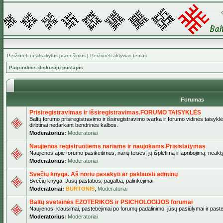
Peržiūrėti neatsakytus pranešimus
|
Peržiūrėti aktyvias temas
Pagrindinis diskusijų puslapis
Forumas
Prisiregistravimas ir išsiregistravimas.FORUMO TAISYKLĖS
Baltų forumo prisiregistravimo ir išsiregistravimo tvarka ir forumo vidinės taisykl
dirbtinai nedarkant bendrinės kalbos.
Moderatorius:
Moderatoriai
Naujienos registruotiems nariams ir naujokams.Prisistatymas
Naujienos apie forumo pasikeitimus, narių teises, jų išplėtimą ir apribojimą, neakt
Moderatorius:
Moderatoriai
Svečių knyga. Aš noriu pasakyti ar paklausti adminų
Svečių knyga. Jūsų pastabos, pagalba, palinkėjimai.
Moderatoriai:
BURTONIS
,
Moderatoriai
Baltų svetainės EZOTERIKOS ir PSICHOLOGIJOS forumai
Naujienos, klausimai, pastebėjimai po forumų padalinimo. jūsų pasiūlymai ir paste
Moderatorius:
Moderatoriai