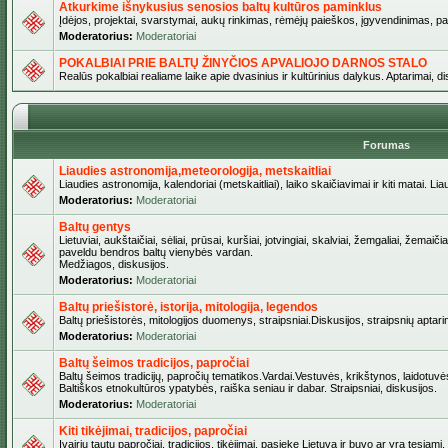
Atkurkime išnykusius senosios baltų kultūros paminklus
Įdėjos, projektai, svarstymai, aukų rinkimas, rėmėjų paieškos, įgyvendinimas, pašv
Moderatorius:
Moderatoriai
POKALBIAI PRIE BALTŲ ŽINYČIOS APVALIOJO DARNOS STALO
Realūs pokalbiai realiame laike apie dvasinius ir kultūrinius dalykus. Aptarimai, d
Forumas
Liaudies astronomija,meteorologija, metskaitliai
Liaudies astronomija, kalendoriai (metskaitliai), laiko skaičiavimai ir kiti matai. Lia
Moderatorius:
Moderatoriai
Baltų gentys
Lietuviai, aukštaičiai, sėliai, prūsai, kuršiai, jotvingiai, skalviai, žemgaliai, žemai
paveldu bendros baltų vienybės vardan.
Medžiagos, diskusijos.
Moderatorius:
Moderatoriai
Baltų priešistorė, istorija, mitologija, legendos
Baltų priešistorės, mitologijos duomenys, straipsniai.Diskusijos, straipsnių aptari
Moderatorius:
Moderatoriai
Baltų šeimos tradicijos, papročiai
Baltų šeimos tradicijų, papročių tematikos.Vardai.Vestuvės, krikštynos, laidotuvė
Baltiškos etnokultūros ypatybės, raiška seniau ir dabar. Straipsniai, diskusijos.
Moderatorius:
Moderatoriai
Kiti tikėjimai, tradicijos, papročiai
Įvairių tautų papročiai, tradicijos, tikėjimai, pasiekę Lietuvą ir buvo ar yra tęsiami.