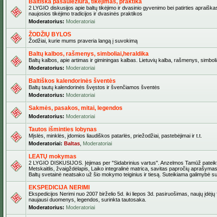
Baltiška pasaulėžiūra, tikėjimas, praktika
2 LYGIO diskusijos apie baltų tikėjimo ir dvasinio gyvenimo bei patirties apraiškas
naujosios tikėjimo tradicijos ir dvasinės praktikos
Moderatorius:
Moderatoriai
ŽODŽIŲ BYLOS
Žodžiai, kurie mums praveria langą į suvokimą
Baltų kalbos, rašmenys, simboliai,heraldika
Baltų kalbos, apie artimas ir giminingas kalbas. Lietuvių kalba, rašmenys, simbolia
Moderatorius:
Moderatoriai
Baltiškos kalendorinės šventės
Baltų tautų kalendorinės švęstos ir švenčiamos šventės
Moderatorius:
Moderatoriai
Sakmės, pasakos, mitai, legendos
Moderatorius:
Moderatoriai
Tautos išminties lobynas
Mįslės, minklės, įdomios liaudiškos patarlės, priežodžiai, pastebėjimai ir t.t.
Moderatoriai:
Baltas
,
Moderatoriai
LEATŲ mokymas
2 LYGIO DISKUSIJOS. Įėjimas per "Sidabrinius vartus". Anzelmos Tamūž pateikta
Metskaitlis, žvaigždėlapis, Laiko integralinė matrica, savitas papročių aprašymas
Baltų svetainė neatsako už šio mokymo teiginius ir tiesą. Suteikiama galimybė sus
EKSPEDICIJA NERIMI
Ekspedicijos Nerimi nuo 2007 birželio 5d. iki liepos 3d. pasiruošimas, naujų įdėjų
naujausi duomenys, legendos, surinkta tautosaka.
Moderatorius:
Moderatoriai