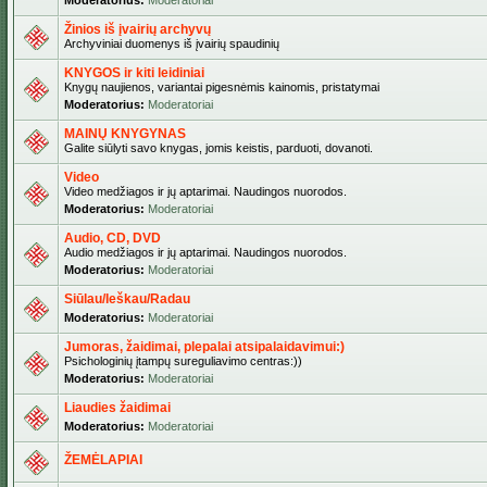
Moderatorius:
Moderatoriai
Žinios iš įvairių archyvų
Archyviniai duomenys iš įvairių spaudinių
KNYGOS ir kiti leidiniai
Knygų naujienos, variantai pigesnėmis kainomis, pristatymai
Moderatorius:
Moderatoriai
MAINŲ KNYGYNAS
Galite siūlyti savo knygas, jomis keistis, parduoti, dovanoti.
Video
Video medžiagos ir jų aptarimai. Naudingos nuorodos.
Moderatorius:
Moderatoriai
Audio, CD, DVD
Audio medžiagos ir jų aptarimai. Naudingos nuorodos.
Moderatorius:
Moderatoriai
Siūlau/Ieškau/Radau
Moderatorius:
Moderatoriai
Jumoras, žaidimai, plepalai atsipalaidavimui:)
Psichologinių įtampų sureguliavimo centras:))
Moderatorius:
Moderatoriai
Liaudies žaidimai
Moderatorius:
Moderatoriai
ŽEMĖLAPIAI