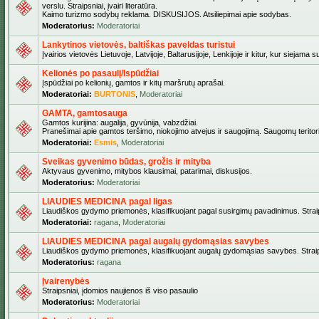
verslu. Straipsniai, įvairi literatūra.
Kaimo turizmo sodybų reklama. DISKUSIJOS. Atsiliepimai apie sodybas.
Moderatorius:
Moderatoriai
Lankytinos vietovės, baltiškas paveldas turistui
Įvairios vietovės Lietuvoje, Latvijoje, Baltarusijoje, Lenkijoje ir kitur, kur siejama 
Kelionės po pasaulį/Ispūdžiai
Įspūdžiai po kelionių, gamtos ir kitų maršrutų aprašai.
Moderatoriai:
BURTONIS
,
Moderatoriai
GAMTA, gamtosauga
Gamtos kurijina: augalija, gyvūnija, vabzdžiai.
Pranešimai apie gamtos teršimo, niokojimo atvejus ir saugojimą. Saugomų teritori
Moderatoriai:
Esmis
,
Moderatoriai
Sveikas gyvenimo būdas, grožis ir mityba
Aktyvaus gyvenimo, mitybos klausimai, patarimai, diskusijos.
Moderatorius:
Moderatoriai
LIAUDIES MEDICINA pagal ligas
Liaudiškos gydymo priemonės, klasifikuojant pagal susirgimų pavadinimus. Straips
Moderatoriai:
ragana
,
Moderatoriai
LIAUDIES MEDICINA pagal augalų gydomąsias savybes
Liaudiškos gydymo priemonės, klasifikuojant augalų gydomąsias savybes. Straipsn
Moderatorius:
ragana
Įvairenybės
Straipsniai, įdomios naujienos iš viso pasaulio
Moderatorius:
Moderatoriai