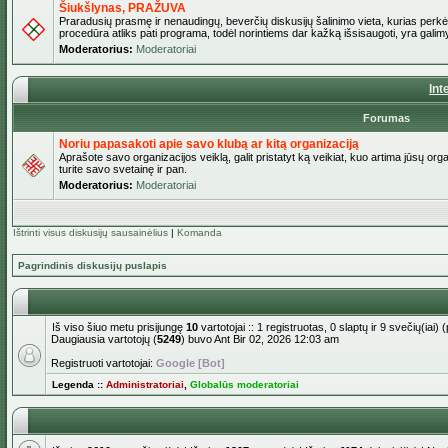
Šiukšlynas, PRAŽUVA
Praradusių prasmę ir nenaudingų, beverčių diskusijų šalinimo vieta, kurias perkėl
procedūra atliks pati programa, todėl norintiems dar kažką išsisaugoti, yra galimy
Moderatorius:
Moderatoriai
Int
Forumas
Noriu papasakoti apie savo klubą ar kitą organizaciją
Aprašote savo organizacijos veiklą, galit pristatyt ką veikiat, kuo artima jūsų org
turite savo svetainę ir pan.
Moderatorius:
Moderatoriai
Ištrinti visus diskusijų sausainėlius
|
Komanda
Pagrindinis diskusijų puslapis
Iš viso šiuo metu prisijungę
10
vartotojai :: 1 registruotas, 0 slaptų ir 9 svečių(ia
Daugiausia vartotojų (
5249
) buvo Ant Bir 02, 2026 12:03 am
Registruoti vartotojai:
Google [Bot]
Legenda ::
Administratoriai
,
Globalūs moderatoriai