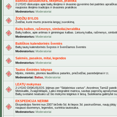
Baltiška pasaulėžiūra, tikėjimas, praktika
2 LYGIO diskusijos apie baltų tikėjimo ir dvasinio gyvenimo bei patirties apraiškas
naujosios tikėjimo tradicijos ir dvasinės praktikos
Moderatorius:
Moderatoriai
ŽODŽIŲ BYLOS
Žodžiai, kurie mums praveria langą į suvokimą
Baltų kalbos, rašmenys, simboliai,heraldika
Baltų kalbos, apie artimas ir giminingas kalbas. Lietuvių kalba, rašmenys, simbolia
Moderatorius:
Moderatoriai
Baltiškos kalendorinės šventės
Baltų tautų kalendorinės švęstos ir švenčiamos šventės
Moderatorius:
Moderatoriai
Sakmės, pasakos, mitai, legendos
Moderatorius:
Moderatoriai
Tautos išminties lobynas
Mįslės, minklės, įdomios liaudiškos patarlės, priežodžiai, pastebėjimai ir t.t.
Moderatoriai:
Baltas
,
Moderatoriai
LEATŲ mokymas
2 LYGIO DISKUSIJOS. Įėjimas per "Sidabrinius vartus". Anzelmos Tamūž pateikta
Metskaitlis, žvaigždėlapis, Laiko integralinė matrica, savitas papročių aprašymas
Baltų svetainė neatsako už šio mokymo teiginius ir tiesą. Suteikiama galimybė sus
EKSPEDICIJA NERIMI
Ekspedicijos Nerimi nuo 2007 birželio 5d. iki liepos 3d. pasiruošimas, naujų įdėjų
naujausi duomenys, legendos, surinkta tautosaka.
Moderatorius:
Moderatoriai