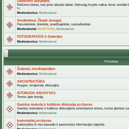
Dabarties aktualijos
Rašoma viskas, kas jums aktualu dabar. Diskusijų kryptis vaikai, tėvai, seneliai b
t.t.
Moderatorius:
Moderatoriai
Sveikinimai. Žinutė draugui.
Pasveikinkite, linkėkite, pradžiuginkite, susirašinėkite
Moderatoriai:
BURTONIS
,
Moderatoriai
FOTOGRAFIJOS ir Galerijos
Moderatorius:
Moderatoriai
Forumas
Žodynai, enciklopedijos
Moderatorius:
Moderatoriai
ARCHITEKTŪRA
Knygos, straipsniai, diskusijos.
ISTORIJOS ARCHYVAS
Temos apie istoriją
Gamtos mokslų ir kultūros diskusijų archyvas
Gamtos mokslams ir kultūros diskusijoms priskiriamos temos, kurios įdomios sa
Moderatorius:
Moderatoriai
Įvairenybių archyvas
Įvairenybės iš viso pasaulio ir pasenusios informacijos talpykla.