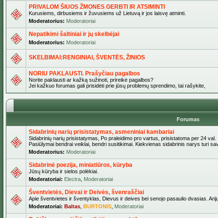
PRIVALOM ŠIUOS ŽMONES GERBTI IR ATSIMINTI
Kurusiems, dirbusiems ir žuvusiems už Lietuvą ir jos laisvę atminti.
Moderatorius:
Moderatoriai
Nepatikimi šaltiniai ir jų skelbėjai
Moderatorius:
Moderatoriai
SKELBIMAI:RENGINIAI, ŠVENTĖS, ŽINIOS
NORIU PAKLAUSTI. Prašyčiau pagalbos
Norite paklausti ar kažką sužinoti, prireikė pagalbos?
Jei kažkuo forumas gali prisidėti prie jūsų problemų sprendimo, tai rašykite,
Forumas
Sidabrinių narių prisistatymas, asmeniniai kambariai
Sidabrinių narių prisistatymas, Po praleidimo pro vartus, prisistatoma per 24 val.
Pasiūlymai bendrai veiklai, bendri susitikimai. Kiekvienas sidabrinis narys turi s
Moderatorius:
Moderatoriai
Sidabrinė poezija, miniatiūros, kūryba
Jūsų kūryba ir sielos polėkiai.
Moderatoriai:
Electra
,
Moderatoriai
Šventvietės, Dievai ir Deivės, švenraščiai
Apie šventvietes ir šventyklas, Dievus ir deives bei senojo pasaulio dvasias. Arij
Moderatoriai:
Baltas
,
BURTONIS
,
Moderatoriai