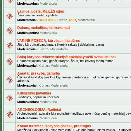
Moderatorius:
Moderatoriai
Laimos juosta, MEILĖS gijos
Žmogaus laimė-didžioji Meilė.
Moderatoriai:
BURTONIS
,
Electra
,
RRR
,
Moderatoriai
Dainos, melodijos, instrumentai
Moderatorius:
Moderatoriai
VARINĖ POEZIJA, kūryba, miniatiūros
Jūsų kūrybiniai bandymai, sėkmė ir raktas į sidabrinius vartus.
Moderatoriai:
Electra
,
Moderatoriai
Baltų karybos rekonstrukcija/Lankininkystė/Koviniai menai
Rekonstruojama baltų genčių karyba, šaulių bei kovinių menų temos
Moderatoriai:
Kronas
,
Moderatoriai
Amatai, prekyba, gamyba
Čia rašykite viską, kur kas ką gamina, parduoda ar moko pasigaminti gaminius, kur
adresus.
Moderatoriai:
Kronas
,
Moderatoriai
Kulinarinis paveldas
Tradicijos, papročiai, receptai
Moderatorius:
Moderatoriai
ARCHEOLOGIJA, Radiniai
Archeologiniai radiniai ir kita mokslinė medžiaga apie mūsų genčių materialųjį pave
Moderatorius:
Moderatoriai
Kaimo turizmas, sodybos poilsiui, pramogos.
Medžiaga kiekvienam kaimo verslininkui. Čia bus publikuojami įvairūs LR įstatymai