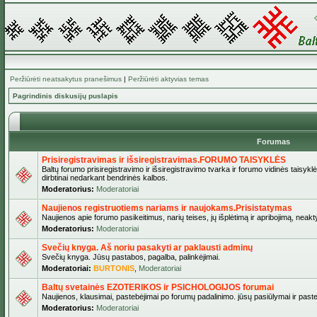
Peržiūrėti neatsakytus pranešimus
|
Peržiūrėti aktyvias temas
Pagrindinis diskusijų puslapis
Forumas
Prisiregistravimas ir išsiregistravimas.FORUMO TAISYKLĖS
Baltų forumo prisiregistravimo ir išsiregistravimo tvarka ir forumo vidinės taisykl
dirbtinai nedarkant bendrinės kalbos.
Moderatorius:
Moderatoriai
Naujienos registruotiems nariams ir naujokams.Prisistatymas
Naujienos apie forumo pasikeitimus, narių teises, jų išplėtimą ir apribojimą, neakt
Moderatorius:
Moderatoriai
Svečių knyga. Aš noriu pasakyti ar paklausti adminų
Svečių knyga. Jūsų pastabos, pagalba, palinkėjimai.
Moderatoriai:
BURTONIS
,
Moderatoriai
Baltų svetainės EZOTERIKOS ir PSICHOLOGIJOS forumai
Naujienos, klausimai, pastebėjimai po forumų padalinimo. jūsų pasiūlymai ir paste
Moderatorius:
Moderatoriai