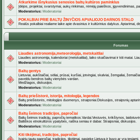
Atkurkime išnykusius senosios baltų kultūros paminklus
Įdėjos, projektai, svarstymai, aukų rinkimas, rėmėjų paieškos, įgyvendinimas, pašv
Moderatorius:
Moderatoriai
POKALBIAI PRIE BALTŲ ŽINYČIOS APVALIOJO DARNOS STALO
Realūs pokalbiai realiame laike apie dvasinius ir kultūrinius dalykus. Aptarimai, d
Forumas
Liaudies astronomija,meteorologija, metskaitliai
Liaudies astronomija, kalendoriai (metskaitliai), laiko skaičiavimai ir kiti matai. Lia
Moderatorius:
Moderatoriai
Baltų gentys
Lietuviai, aukštaičiai, sėliai, prūsai, kuršiai, jotvingiai, skalviai, žemgaliai, žemai
paveldu bendros baltų vienybės vardan.
Medžiagos, diskusijos.
Moderatorius:
Moderatoriai
Baltų priešistorė, istorija, mitologija, legendos
Baltų priešistorės, mitologijos duomenys, straipsniai.Diskusijos, straipsnių aptari
Moderatorius:
Moderatoriai
Baltų šeimos tradicijos, papročiai
Baltų šeimos tradicijų, papročių tematikos.Vardai.Vestuvės, krikštynos, laidotuvė
Baltiškos etnokultūros ypatybės, raiška seniau ir dabar. Straipsniai, diskusijos.
Moderatorius:
Moderatoriai
Kiti tikėjimai, tradicijos, papročiai
Įvairių tautų papročiai, tradicijos, tikėjimai, pasiekę Lietuvą ir buvo ar yra tęsiami.