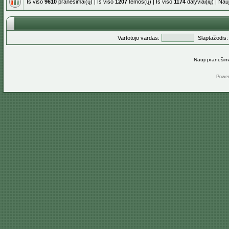
Iš viso
9610
pranešimai(ų) | Iš viso
1207
temos(ų) | Iš viso
1174
dalyviai(ių) | Na
Vartotojo vardas:
Slaptažodis:
Nauji pranešim
Powe