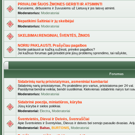
PRIVALOM ŠIUOS ŽMONES GERBTI IR ATSIMINTI
Kurusiems, dirbusiems ir žuvusiems už Lietuvą ir jos laisvę atminti.
Moderatorius:
Moderatoriai
Nepatikimi šaltiniai ir jų skelbėjai
Moderatorius:
Moderatoriai
SKELBIMAI:RENGINIAI, ŠVENTĖS, ŽINIOS
NORIU PAKLAUSTI. Prašyčiau pagalbos
Norite paklausti ar kažką sužinoti, prireikė pagalbos?
Jei kažkuo forumas gali prisidėti prie jūsų problemų sprendimo, tai rašykite,
Forumas
Sidabrinių narių prisistatymas, asmeniniai kambariai
Sidabrinių narių prisistatymas, Po praleidimo pro vartus, prisistatoma per 24 val.
Pasiūlymai bendrai veiklai, bendri susitikimai. Kiekvienas sidabrinis narys turi s
Moderatorius:
Moderatoriai
Sidabrinė poezija, miniatiūros, kūryba
Jūsų kūryba ir sielos polėkiai.
Moderatoriai:
Electra
,
Moderatoriai
Šventvietės, Dievai ir Deivės, švenraščiai
Apie šventvietes ir šventyklas, Dievus ir deives bei senojo pasaulio dvasias. Arij
Moderatoriai:
Baltas
,
BURTONIS
,
Moderatoriai