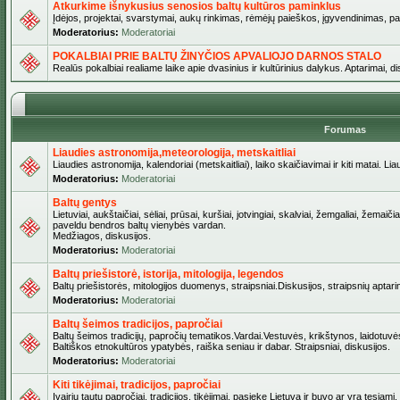
Atkurkime išnykusius senosios baltų kultūros paminklus
Įdėjos, projektai, svarstymai, aukų rinkimas, rėmėjų paieškos, įgyvendinimas, pašv
Moderatorius:
Moderatoriai
POKALBIAI PRIE BALTŲ ŽINYČIOS APVALIOJO DARNOS STALO
Realūs pokalbiai realiame laike apie dvasinius ir kultūrinius dalykus. Aptarimai, d
Forumas
Liaudies astronomija,meteorologija, metskaitliai
Liaudies astronomija, kalendoriai (metskaitliai), laiko skaičiavimai ir kiti matai. Lia
Moderatorius:
Moderatoriai
Baltų gentys
Lietuviai, aukštaičiai, sėliai, prūsai, kuršiai, jotvingiai, skalviai, žemgaliai, žemai
paveldu bendros baltų vienybės vardan.
Medžiagos, diskusijos.
Moderatorius:
Moderatoriai
Baltų priešistorė, istorija, mitologija, legendos
Baltų priešistorės, mitologijos duomenys, straipsniai.Diskusijos, straipsnių aptari
Moderatorius:
Moderatoriai
Baltų šeimos tradicijos, papročiai
Baltų šeimos tradicijų, papročių tematikos.Vardai.Vestuvės, krikštynos, laidotuvė
Baltiškos etnokultūros ypatybės, raiška seniau ir dabar. Straipsniai, diskusijos.
Moderatorius:
Moderatoriai
Kiti tikėjimai, tradicijos, papročiai
Įvairių tautų papročiai, tradicijos, tikėjimai, pasiekę Lietuvą ir buvo ar yra tęsiami.