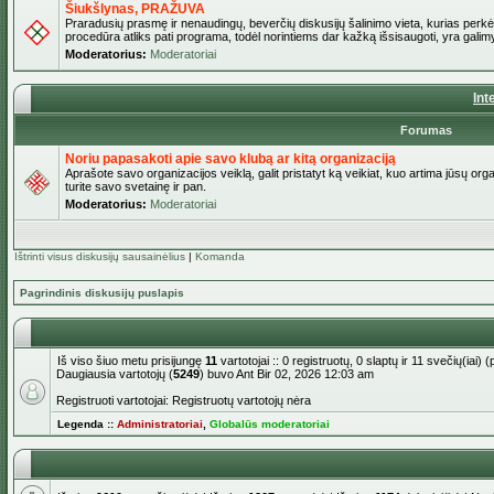
Šiukšlynas, PRAŽUVA
Praradusių prasmę ir nenaudingų, beverčių diskusijų šalinimo vieta, kurias perkėl
procedūra atliks pati programa, todėl norintiems dar kažką išsisaugoti, yra galimy
Moderatorius:
Moderatoriai
Int
Forumas
Noriu papasakoti apie savo klubą ar kitą organizaciją
Aprašote savo organizacijos veiklą, galit pristatyt ką veikiat, kuo artima jūsų org
turite savo svetainę ir pan.
Moderatorius:
Moderatoriai
Ištrinti visus diskusijų sausainėlius
|
Komanda
Pagrindinis diskusijų puslapis
Iš viso šiuo metu prisijungę
11
vartotojai :: 0 registruotų, 0 slaptų ir 11 svečių(iai
Daugiausia vartotojų (
5249
) buvo Ant Bir 02, 2026 12:03 am
Registruoti vartotojai: Registruotų vartotojų nėra
Legenda ::
Administratoriai
,
Globalūs moderatoriai