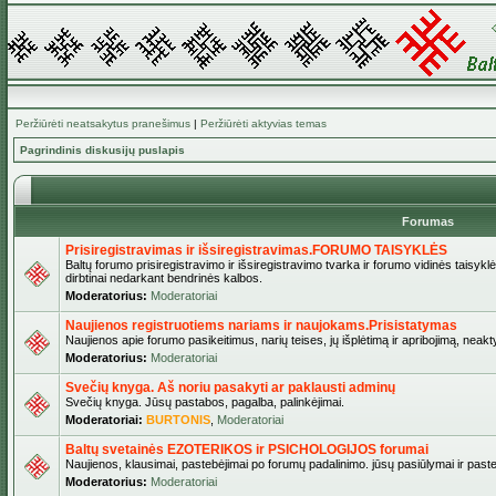
Peržiūrėti neatsakytus pranešimus
|
Peržiūrėti aktyvias temas
Pagrindinis diskusijų puslapis
Forumas
Prisiregistravimas ir išsiregistravimas.FORUMO TAISYKLĖS
Baltų forumo prisiregistravimo ir išsiregistravimo tvarka ir forumo vidinės taisykl
dirbtinai nedarkant bendrinės kalbos.
Moderatorius:
Moderatoriai
Naujienos registruotiems nariams ir naujokams.Prisistatymas
Naujienos apie forumo pasikeitimus, narių teises, jų išplėtimą ir apribojimą, neakt
Moderatorius:
Moderatoriai
Svečių knyga. Aš noriu pasakyti ar paklausti adminų
Svečių knyga. Jūsų pastabos, pagalba, palinkėjimai.
Moderatoriai:
BURTONIS
,
Moderatoriai
Baltų svetainės EZOTERIKOS ir PSICHOLOGIJOS forumai
Naujienos, klausimai, pastebėjimai po forumų padalinimo. jūsų pasiūlymai ir paste
Moderatorius:
Moderatoriai