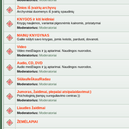
Moderatorius:
Moderatoriai
Žinios iš įvairių archyvų
Archyviniai duomenys iš įvairių spaudinių
KNYGOS ir kiti leidiniai
Knygų naujienos, variantai pigesnėmis kainomis, pristatymai
Moderatorius:
Moderatoriai
MAINŲ KNYGYNAS
Galite siūlyti savo knygas, jomis keistis, parduoti, dovanoti.
Video
Video medžiagos ir jų aptarimai. Naudingos nuorodos.
Moderatorius:
Moderatoriai
Audio, CD, DVD
Audio medžiagos ir jų aptarimai. Naudingos nuorodos.
Moderatorius:
Moderatoriai
Siūlau/Ieškau/Radau
Moderatorius:
Moderatoriai
Jumoras, žaidimai, plepalai atsipalaidavimui:)
Psichologinių įtampų sureguliavimo centras:))
Moderatorius:
Moderatoriai
Liaudies žaidimai
Moderatorius:
Moderatoriai
ŽEMĖLAPIAI