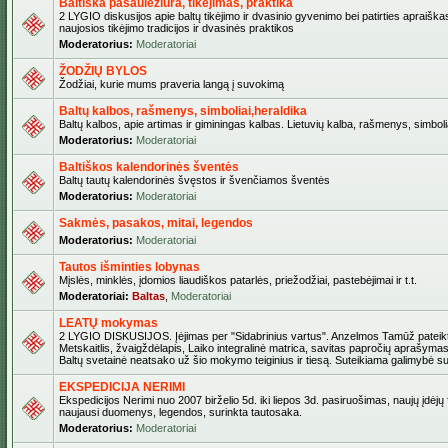
Baltiška pasaulėžiūra, tikėjimas, praktika
2 LYGIO diskusijos apie baltų tikėjimo ir dvasinio gyvenimo bei patirties apraiškas
naujosios tikėjimo tradicijos ir dvasinės praktikos
Moderatorius:
Moderatoriai
ŽODŽIŲ BYLOS
Žodžiai, kurie mums praveria langą į suvokimą
Baltų kalbos, rašmenys, simboliai,heraldika
Baltų kalbos, apie artimas ir giminingas kalbas. Lietuvių kalba, rašmenys, simbolia
Moderatorius:
Moderatoriai
Baltiškos kalendorinės šventės
Baltų tautų kalendorinės švęstos ir švenčiamos šventės
Moderatorius:
Moderatoriai
Sakmės, pasakos, mitai, legendos
Moderatorius:
Moderatoriai
Tautos išminties lobynas
Mįslės, minklės, įdomios liaudiškos patarlės, priežodžiai, pastebėjimai ir t.t.
Moderatoriai:
Baltas
,
Moderatoriai
LEATŲ mokymas
2 LYGIO DISKUSIJOS. Įėjimas per "Sidabrinius vartus". Anzelmos Tamūž pateikta
Metskaitlis, žvaigždėlapis, Laiko integralinė matrica, savitas papročių aprašymas
Baltų svetainė neatsako už šio mokymo teiginius ir tiesą. Suteikiama galimybė sus
EKSPEDICIJA NERIMI
Ekspedicijos Nerimi nuo 2007 birželio 5d. iki liepos 3d. pasiruošimas, naujų įdėjų
naujausi duomenys, legendos, surinkta tautosaka.
Moderatorius:
Moderatoriai