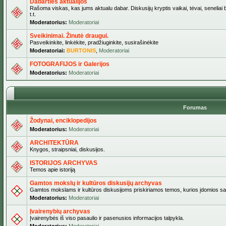
Dabarties aktualijos
Rašoma viskas, kas jums aktualu dabar. Diskusijų kryptis vaikai, tėvai, seneliai b
t.t.
Moderatorius:
Moderatoriai
Sveikinimai. Žinutė draugui.
Pasveikinkite, linkėkite, pradžiuginkite, susirašinėkite
Moderatoriai:
BURTONIS
,
Moderatoriai
FOTOGRAFIJOS ir Galerijos
Moderatorius:
Moderatoriai
Forumas
Žodynai, enciklopedijos
Moderatorius:
Moderatoriai
ARCHITEKTŪRA
Knygos, straipsniai, diskusijos.
ISTORIJOS ARCHYVAS
Temos apie istoriją
Gamtos mokslų ir kultūros diskusijų archyvas
Gamtos mokslams ir kultūros diskusijoms priskiriamos temos, kurios įdomios sa
Moderatorius:
Moderatoriai
Įvairenybių archyvas
Įvairenybės iš viso pasaulio ir pasenusios informacijos talpykla.