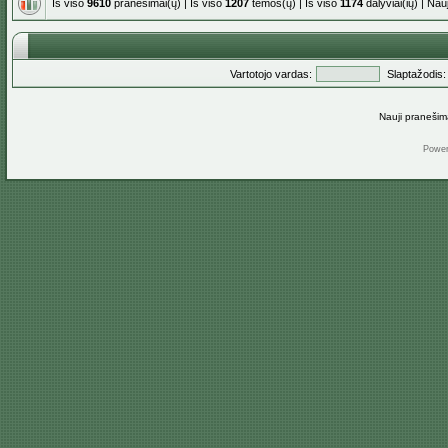
Iš viso
9610
pranešimai(ų) | Iš viso
1207
temos(ų) | Iš viso
1174
dalyviai(ių) | Na
Vartotojo vardas:
Slaptažodis:
Nauji pranešim
Powe