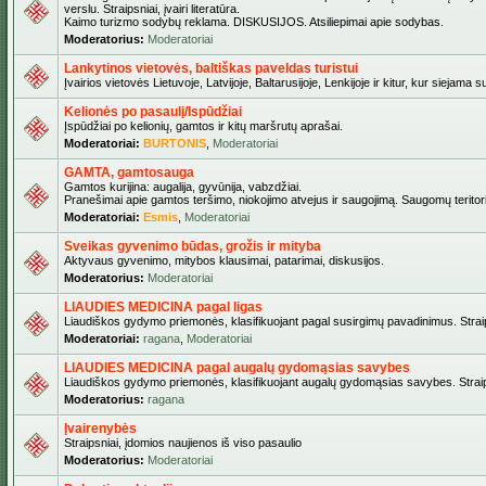
verslu. Straipsniai, įvairi literatūra.
Kaimo turizmo sodybų reklama. DISKUSIJOS. Atsiliepimai apie sodybas.
Moderatorius:
Moderatoriai
Lankytinos vietovės, baltiškas paveldas turistui
Įvairios vietovės Lietuvoje, Latvijoje, Baltarusijoje, Lenkijoje ir kitur, kur siejama 
Kelionės po pasaulį/Ispūdžiai
Įspūdžiai po kelionių, gamtos ir kitų maršrutų aprašai.
Moderatoriai:
BURTONIS
,
Moderatoriai
GAMTA, gamtosauga
Gamtos kurijina: augalija, gyvūnija, vabzdžiai.
Pranešimai apie gamtos teršimo, niokojimo atvejus ir saugojimą. Saugomų teritori
Moderatoriai:
Esmis
,
Moderatoriai
Sveikas gyvenimo būdas, grožis ir mityba
Aktyvaus gyvenimo, mitybos klausimai, patarimai, diskusijos.
Moderatorius:
Moderatoriai
LIAUDIES MEDICINA pagal ligas
Liaudiškos gydymo priemonės, klasifikuojant pagal susirgimų pavadinimus. Straips
Moderatoriai:
ragana
,
Moderatoriai
LIAUDIES MEDICINA pagal augalų gydomąsias savybes
Liaudiškos gydymo priemonės, klasifikuojant augalų gydomąsias savybes. Straipsn
Moderatorius:
ragana
Įvairenybės
Straipsniai, įdomios naujienos iš viso pasaulio
Moderatorius:
Moderatoriai