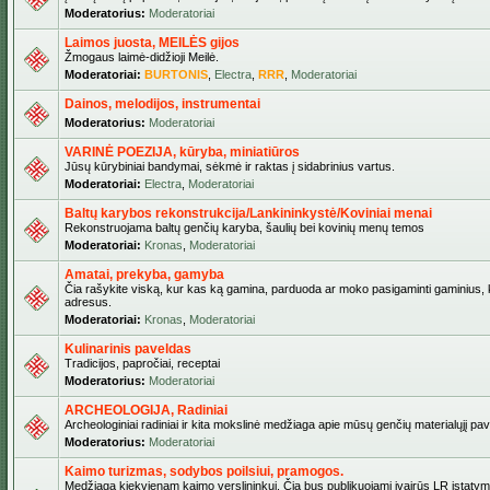
Moderatorius:
Moderatoriai
Laimos juosta, MEILĖS gijos
Žmogaus laimė-didžioji Meilė.
Moderatoriai:
BURTONIS
,
Electra
,
RRR
,
Moderatoriai
Dainos, melodijos, instrumentai
Moderatorius:
Moderatoriai
VARINĖ POEZIJA, kūryba, miniatiūros
Jūsų kūrybiniai bandymai, sėkmė ir raktas į sidabrinius vartus.
Moderatoriai:
Electra
,
Moderatoriai
Baltų karybos rekonstrukcija/Lankininkystė/Koviniai menai
Rekonstruojama baltų genčių karyba, šaulių bei kovinių menų temos
Moderatoriai:
Kronas
,
Moderatoriai
Amatai, prekyba, gamyba
Čia rašykite viską, kur kas ką gamina, parduoda ar moko pasigaminti gaminius, kur
adresus.
Moderatoriai:
Kronas
,
Moderatoriai
Kulinarinis paveldas
Tradicijos, papročiai, receptai
Moderatorius:
Moderatoriai
ARCHEOLOGIJA, Radiniai
Archeologiniai radiniai ir kita mokslinė medžiaga apie mūsų genčių materialųjį pave
Moderatorius:
Moderatoriai
Kaimo turizmas, sodybos poilsiui, pramogos.
Medžiaga kiekvienam kaimo verslininkui. Čia bus publikuojami įvairūs LR įstatymai