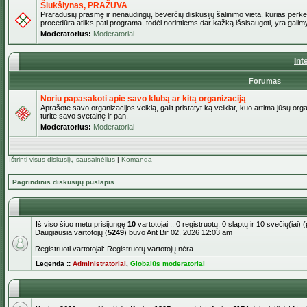
Šiukšlynas, PRAŽUVA
Praradusių prasmę ir nenaudingų, beverčių diskusijų šalinimo vieta, kurias perkėl
procedūra atliks pati programa, todėl norintiems dar kažką išsisaugoti, yra galimy
Moderatorius:
Moderatoriai
Int
Forumas
Noriu papasakoti apie savo klubą ar kitą organizaciją
Aprašote savo organizacijos veiklą, galit pristatyt ką veikiat, kuo artima jūsų org
turite savo svetainę ir pan.
Moderatorius:
Moderatoriai
Ištrinti visus diskusijų sausainėlius
|
Komanda
Pagrindinis diskusijų puslapis
Iš viso šiuo metu prisijungę
10
vartotojai :: 0 registruotų, 0 slaptų ir 10 svečių(ia
Daugiausia vartotojų (
5249
) buvo Ant Bir 02, 2026 12:03 am
Registruoti vartotojai: Registruotų vartotojų nėra
Legenda ::
Administratoriai
,
Globalūs moderatoriai