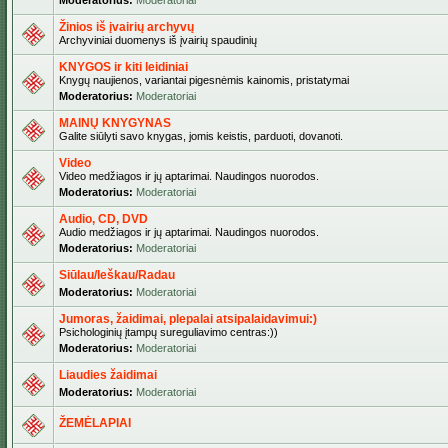
Moderatorius:
Moderatoriai
Žinios iš įvairių archyvų
Archyviniai duomenys iš įvairių spaudinių
KNYGOS ir kiti leidiniai
Knygų naujienos, variantai pigesnėmis kainomis, pristatymai
Moderatorius:
Moderatoriai
MAINŲ KNYGYNAS
Galite siūlyti savo knygas, jomis keistis, parduoti, dovanoti.
Video
Video medžiagos ir jų aptarimai. Naudingos nuorodos.
Moderatorius:
Moderatoriai
Audio, CD, DVD
Audio medžiagos ir jų aptarimai. Naudingos nuorodos.
Moderatorius:
Moderatoriai
Siūlau/Ieškau/Radau
Moderatorius:
Moderatoriai
Jumoras, žaidimai, plepalai atsipalaidavimui:)
Psichologinių įtampų sureguliavimo centras:))
Moderatorius:
Moderatoriai
Liaudies žaidimai
Moderatorius:
Moderatoriai
ŽEMĖLAPIAI