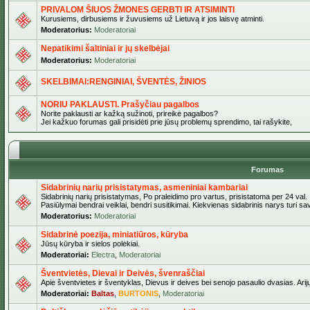
PRIVALOM ŠIUOS ŽMONES GERBTI IR ATSIMINTI
Kurusiems, dirbusiems ir žuvusiems už Lietuvą ir jos laisvę atminti.
Moderatorius:
Moderatoriai
Nepatikimi šaltiniai ir jų skelbėjai
Moderatorius:
Moderatoriai
SKELBIMAI:RENGINIAI, ŠVENTĖS, ŽINIOS
NORIU PAKLAUSTI. Prašyčiau pagalbos
Norite paklausti ar kažką sužinoti, prireikė pagalbos?
Jei kažkuo forumas gali prisidėti prie jūsų problemų sprendimo, tai rašykite,
Forumas
Sidabrinių narių prisistatymas, asmeniniai kambariai
Sidabrinių narių prisistatymas, Po praleidimo pro vartus, prisistatoma per 24 val.
Pasiūlymai bendrai veiklai, bendri susitikimai. Kiekvienas sidabrinis narys turi s
Moderatorius:
Moderatoriai
Sidabrinė poezija, miniatiūros, kūryba
Jūsų kūryba ir sielos polėkiai.
Moderatoriai:
Electra
,
Moderatoriai
Šventvietės, Dievai ir Deivės, švenraščiai
Apie šventvietes ir šventyklas, Dievus ir deives bei senojo pasaulio dvasias. Arij
Moderatoriai:
Baltas
,
BURTONIS
,
Moderatoriai