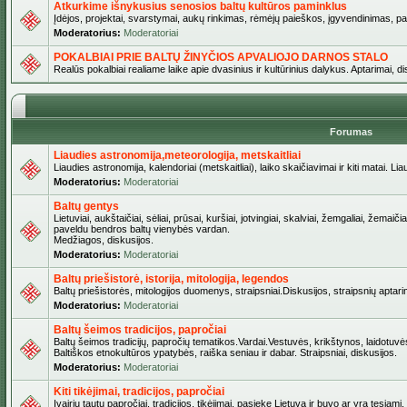
Atkurkime išnykusius senosios baltų kultūros paminklus
Įdėjos, projektai, svarstymai, aukų rinkimas, rėmėjų paieškos, įgyvendinimas, pašv
Moderatorius:
Moderatoriai
POKALBIAI PRIE BALTŲ ŽINYČIOS APVALIOJO DARNOS STALO
Realūs pokalbiai realiame laike apie dvasinius ir kultūrinius dalykus. Aptarimai, d
Forumas
Liaudies astronomija,meteorologija, metskaitliai
Liaudies astronomija, kalendoriai (metskaitliai), laiko skaičiavimai ir kiti matai. Lia
Moderatorius:
Moderatoriai
Baltų gentys
Lietuviai, aukštaičiai, sėliai, prūsai, kuršiai, jotvingiai, skalviai, žemgaliai, žemai
paveldu bendros baltų vienybės vardan.
Medžiagos, diskusijos.
Moderatorius:
Moderatoriai
Baltų priešistorė, istorija, mitologija, legendos
Baltų priešistorės, mitologijos duomenys, straipsniai.Diskusijos, straipsnių aptari
Moderatorius:
Moderatoriai
Baltų šeimos tradicijos, papročiai
Baltų šeimos tradicijų, papročių tematikos.Vardai.Vestuvės, krikštynos, laidotuvė
Baltiškos etnokultūros ypatybės, raiška seniau ir dabar. Straipsniai, diskusijos.
Moderatorius:
Moderatoriai
Kiti tikėjimai, tradicijos, papročiai
Įvairių tautų papročiai, tradicijos, tikėjimai, pasiekę Lietuvą ir buvo ar yra tęsiami.