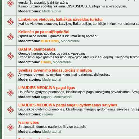
verslu. Straipsniai, įvairi literatūra.
Kaimo turizmo sodybų reklama. DISKUSIJOS. Atsiliepimai apie sodybas.
Moderatorius:
Moderatoriai
Lankytinos vietovės, baltiškas paveldas turistui
Įvairios vietovės Lietuvoje, Latvijoje, Baltarusijoje, Lenkijoje ir kitur, kur siejama 
Kelionės po pasaulį/Ispūdžiai
Įspūdžiai po kelionių, gamtos ir kitų maršrutų aprašai.
Moderatoriai:
BURTONIS
,
Moderatoriai
GAMTA, gamtosauga
Gamtos kurijina: augalija, gyvūnija, vabzdžiai.
Pranešimai apie gamtos teršimo, niokojimo atvejus ir saugojimą. Saugomų teritori
Moderatoriai:
Esmis
,
Moderatoriai
Sveikas gyvenimo būdas, grožis ir mityba
Aktyvaus gyvenimo, mitybos klausimai, patarimai, diskusijos.
Moderatorius:
Moderatoriai
LIAUDIES MEDICINA pagal ligas
Liaudiškos gydymo priemonės, klasifikuojant pagal susirgimų pavadinimus. Straips
Moderatoriai:
ragana
,
Moderatoriai
LIAUDIES MEDICINA pagal augalų gydomąsias savybes
Liaudiškos gydymo priemonės, klasifikuojant augalų gydomąsias savybes. Straipsn
Moderatorius:
ragana
Įvairenybės
Straipsniai, įdomios naujienos iš viso pasaulio
Moderatorius:
Moderatoriai