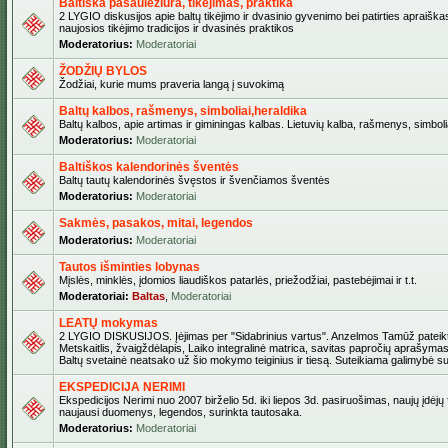
Baltiška pasaulėžiūra, tikėjimas, praktika
2 LYGIO diskusijos apie baltų tikėjimo ir dvasinio gyvenimo bei patirties apraiškas
naujosios tikėjimo tradicijos ir dvasinės praktikos
Moderatorius:
Moderatoriai
ŽODŽIŲ BYLOS
Žodžiai, kurie mums praveria langą į suvokimą
Baltų kalbos, rašmenys, simboliai,heraldika
Baltų kalbos, apie artimas ir giminingas kalbas. Lietuvių kalba, rašmenys, simbolia
Moderatorius:
Moderatoriai
Baltiškos kalendorinės šventės
Baltų tautų kalendorinės švęstos ir švenčiamos šventės
Moderatorius:
Moderatoriai
Sakmės, pasakos, mitai, legendos
Moderatorius:
Moderatoriai
Tautos išminties lobynas
Mįslės, minklės, įdomios liaudiškos patarlės, priežodžiai, pastebėjimai ir t.t.
Moderatoriai:
Baltas
,
Moderatoriai
LEATŲ mokymas
2 LYGIO DISKUSIJOS. Įėjimas per "Sidabrinius vartus". Anzelmos Tamūž pateikta
Metskaitlis, žvaigždėlapis, Laiko integralinė matrica, savitas papročių aprašymas
Baltų svetainė neatsako už šio mokymo teiginius ir tiesą. Suteikiama galimybė sus
EKSPEDICIJA NERIMI
Ekspedicijos Nerimi nuo 2007 birželio 5d. iki liepos 3d. pasiruošimas, naujų įdėjų
naujausi duomenys, legendos, surinkta tautosaka.
Moderatorius:
Moderatoriai