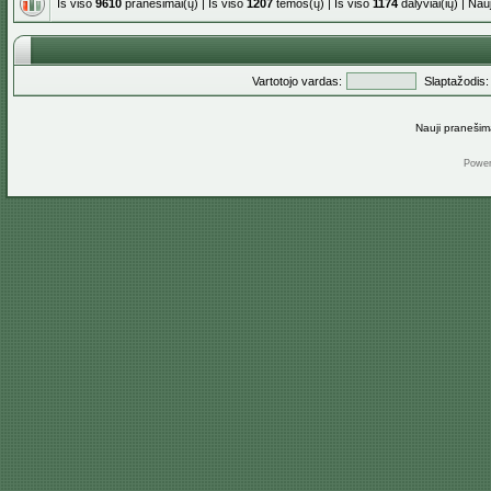
Iš viso
9610
pranešimai(ų) | Iš viso
1207
temos(ų) | Iš viso
1174
dalyviai(ių) | Na
Vartotojo vardas:
Slaptažodis:
Nauji pranešim
Powe