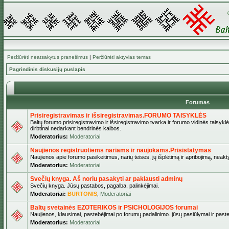
Peržiūrėti neatsakytus pranešimus
|
Peržiūrėti aktyvias temas
Pagrindinis diskusijų puslapis
Forumas
Prisiregistravimas ir išsiregistravimas.FORUMO TAISYKLĖS
Baltų forumo prisiregistravimo ir išsiregistravimo tvarka ir forumo vidinės taisykl
dirbtinai nedarkant bendrinės kalbos.
Moderatorius:
Moderatoriai
Naujienos registruotiems nariams ir naujokams.Prisistatymas
Naujienos apie forumo pasikeitimus, narių teises, jų išplėtimą ir apribojimą, neakt
Moderatorius:
Moderatoriai
Svečių knyga. Aš noriu pasakyti ar paklausti adminų
Svečių knyga. Jūsų pastabos, pagalba, palinkėjimai.
Moderatoriai:
BURTONIS
,
Moderatoriai
Baltų svetainės EZOTERIKOS ir PSICHOLOGIJOS forumai
Naujienos, klausimai, pastebėjimai po forumų padalinimo. jūsų pasiūlymai ir paste
Moderatorius:
Moderatoriai