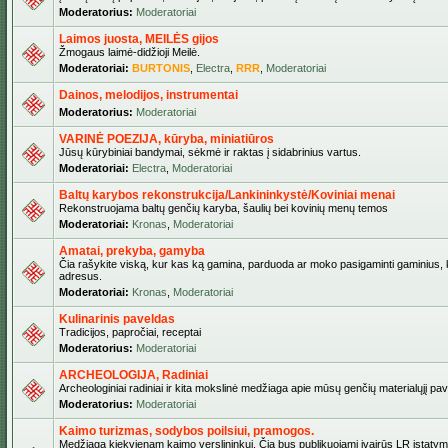
Moderatorius:
Moderatoriai
Laimos juosta, MEILĖS gijos
Žmogaus laimė-didžioji Meilė.
Moderatoriai:
BURTONIS
,
Electra
,
RRR
,
Moderatoriai
Dainos, melodijos, instrumentai
Moderatorius:
Moderatoriai
VARINĖ POEZIJA, kūryba, miniatiūros
Jūsų kūrybiniai bandymai, sėkmė ir raktas į sidabrinius vartus.
Moderatoriai:
Electra
,
Moderatoriai
Baltų karybos rekonstrukcija/Lankininkystė/Koviniai menai
Rekonstruojama baltų genčių karyba, šaulių bei kovinių menų temos
Moderatoriai:
Kronas
,
Moderatoriai
Amatai, prekyba, gamyba
Čia rašykite viską, kur kas ką gamina, parduoda ar moko pasigaminti gaminius, kur
adresus.
Moderatoriai:
Kronas
,
Moderatoriai
Kulinarinis paveldas
Tradicijos, papročiai, receptai
Moderatorius:
Moderatoriai
ARCHEOLOGIJA, Radiniai
Archeologiniai radiniai ir kita mokslinė medžiaga apie mūsų genčių materialųjį pave
Moderatorius:
Moderatoriai
Kaimo turizmas, sodybos poilsiui, pramogos.
Medžiaga kiekvienam kaimo verslininkui. Čia bus publikuojami įvairūs LR įstatymai