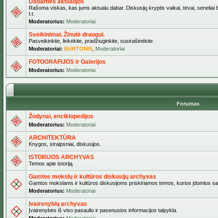
Dabarties aktualijos
Rašoma viskas, kas jums aktualu dabar. Diskusijų kryptis vaikai, tėvai, seneliai b
t.t.
Moderatorius:
Moderatoriai
Sveikinimai. Žinutė draugui.
Pasveikinkite, linkėkite, pradžiuginkite, susirašinėkite
Moderatoriai:
BURTONIS
,
Moderatoriai
FOTOGRAFIJOS ir Galerijos
Moderatorius:
Moderatoriai
Forumas
Žodynai, enciklopedijos
Moderatorius:
Moderatoriai
ARCHITEKTŪRA
Knygos, straipsniai, diskusijos.
ISTORIJOS ARCHYVAS
Temos apie istoriją
Gamtos mokslų ir kultūros diskusijų archyvas
Gamtos mokslams ir kultūros diskusijoms priskiriamos temos, kurios įdomios sa
Moderatorius:
Moderatoriai
Įvairenybių archyvas
Įvairenybės iš viso pasaulio ir pasenusios informacijos talpykla.