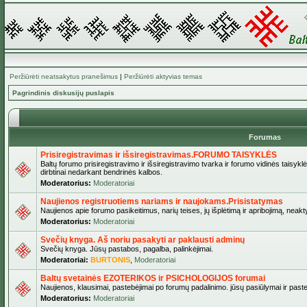
Peržiūrėti neatsakytus pranešimus
|
Peržiūrėti aktyvias temas
Pagrindinis diskusijų puslapis
Forumas
Prisiregistravimas ir išsiregistravimas.FORUMO TAISYKLĖS
Baltų forumo prisiregistravimo ir išsiregistravimo tvarka ir forumo vidinės taisykl
dirbtinai nedarkant bendrinės kalbos.
Moderatorius:
Moderatoriai
Naujienos registruotiems nariams ir naujokams.Prisistatymas
Naujienos apie forumo pasikeitimus, narių teises, jų išplėtimą ir apribojimą, neakt
Moderatorius:
Moderatoriai
Svečių knyga. Aš noriu pasakyti ar paklausti adminų
Svečių knyga. Jūsų pastabos, pagalba, palinkėjimai.
Moderatoriai:
BURTONIS
,
Moderatoriai
Baltų svetainės EZOTERIKOS ir PSICHOLOGIJOS forumai
Naujienos, klausimai, pastebėjimai po forumų padalinimo. jūsų pasiūlymai ir paste
Moderatorius:
Moderatoriai