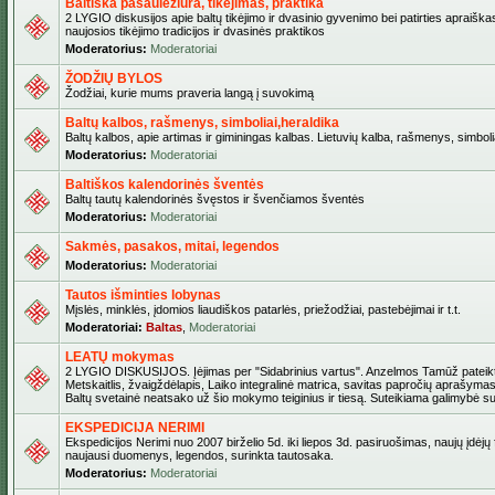
Baltiška pasaulėžiūra, tikėjimas, praktika
2 LYGIO diskusijos apie baltų tikėjimo ir dvasinio gyvenimo bei patirties apraiškas
naujosios tikėjimo tradicijos ir dvasinės praktikos
Moderatorius:
Moderatoriai
ŽODŽIŲ BYLOS
Žodžiai, kurie mums praveria langą į suvokimą
Baltų kalbos, rašmenys, simboliai,heraldika
Baltų kalbos, apie artimas ir giminingas kalbas. Lietuvių kalba, rašmenys, simbolia
Moderatorius:
Moderatoriai
Baltiškos kalendorinės šventės
Baltų tautų kalendorinės švęstos ir švenčiamos šventės
Moderatorius:
Moderatoriai
Sakmės, pasakos, mitai, legendos
Moderatorius:
Moderatoriai
Tautos išminties lobynas
Mįslės, minklės, įdomios liaudiškos patarlės, priežodžiai, pastebėjimai ir t.t.
Moderatoriai:
Baltas
,
Moderatoriai
LEATŲ mokymas
2 LYGIO DISKUSIJOS. Įėjimas per "Sidabrinius vartus". Anzelmos Tamūž pateikta
Metskaitlis, žvaigždėlapis, Laiko integralinė matrica, savitas papročių aprašymas
Baltų svetainė neatsako už šio mokymo teiginius ir tiesą. Suteikiama galimybė sus
EKSPEDICIJA NERIMI
Ekspedicijos Nerimi nuo 2007 birželio 5d. iki liepos 3d. pasiruošimas, naujų įdėjų
naujausi duomenys, legendos, surinkta tautosaka.
Moderatorius:
Moderatoriai