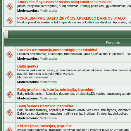
Atkurkime išnykusius senosios baltų kultūros paminklus
Įdėjos, projektai, svarstymai, aukų rinkimas, rėmėjų paieškos, įgyvendinimas, pašv
Moderatorius:
Moderatoriai
POKALBIAI PRIE BALTŲ ŽINYČIOS APVALIOJO DARNOS STALO
Realūs pokalbiai realiame laike apie dvasinius ir kultūrinius dalykus. Aptarimai, d
Forumas
Liaudies astronomija,meteorologija, metskaitliai
Liaudies astronomija, kalendoriai (metskaitliai), laiko skaičiavimai ir kiti matai. Lia
Moderatorius:
Moderatoriai
Baltų gentys
Lietuviai, aukštaičiai, sėliai, prūsai, kuršiai, jotvingiai, skalviai, žemgaliai, žemai
paveldu bendros baltų vienybės vardan.
Medžiagos, diskusijos.
Moderatorius:
Moderatoriai
Baltų priešistorė, istorija, mitologija, legendos
Baltų priešistorės, mitologijos duomenys, straipsniai.Diskusijos, straipsnių aptari
Moderatorius:
Moderatoriai
Baltų šeimos tradicijos, papročiai
Baltų šeimos tradicijų, papročių tematikos.Vardai.Vestuvės, krikštynos, laidotuvė
Baltiškos etnokultūros ypatybės, raiška seniau ir dabar. Straipsniai, diskusijos.
Moderatorius:
Moderatoriai
Kiti tikėjimai, tradicijos, papročiai
Įvairių tautų papročiai, tradicijos, tikėjimai, pasiekę Lietuvą ir buvo ar yra tęsiami.