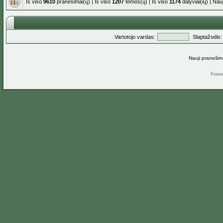
Iš viso
9610
pranešimai(ų) | Iš viso
1207
temos(ų) | Iš viso
1174
dalyviai(ių) | Na
Vartotojo vardas:
Slaptažodis:
Nauji pranešim
Powe