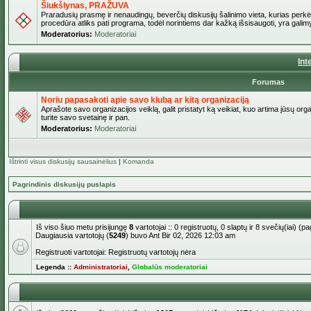
Šiukšlynas, PRAŽUVA
Praradusių prasmę ir nenaudingų, beverčių diskusijų šalinimo vieta, kurias perkėl
procedūra atliks pati programa, todėl norintiems dar kažką išsisaugoti, yra galimy
Moderatorius:
Moderatoriai
Int
Forumas
Noriu papasakoti apie savo klubą ar kitą organizaciją
Aprašote savo organizacijos veiklą, galit pristatyt ką veikiat, kuo artima jūsų org
turite savo svetainę ir pan.
Moderatorius:
Moderatoriai
Ištrinti visus diskusijų sausainėlius
|
Komanda
Pagrindinis diskusijų puslapis
Iš viso šiuo metu prisijungę
8
vartotojai :: 0 registruotų, 0 slaptų ir 8 svečių(iai) 
Daugiausia vartotojų (
5249
) buvo Ant Bir 02, 2026 12:03 am
Registruoti vartotojai: Registruotų vartotojų nėra
Legenda ::
Administratoriai
,
Globalūs moderatoriai