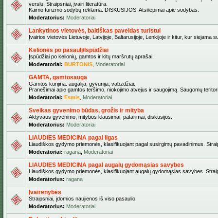
verslu. Straipsniai, įvairi literatūra.
Kaimo turizmo sodybų reklama. DISKUSIJOS. Atsiliepimai apie sodybas.
Moderatorius:
Moderatoriai
Lankytinos vietovės, baltiškas paveldas turistui
Įvairios vietovės Lietuvoje, Latvijoje, Baltarusijoje, Lenkijoje ir kitur, kur siejama 
Kelionės po pasaulį/Ispūdžiai
Įspūdžiai po kelionių, gamtos ir kitų maršrutų aprašai.
Moderatoriai:
BURTONIS
,
Moderatoriai
GAMTA, gamtosauga
Gamtos kurijina: augalija, gyvūnija, vabzdžiai.
Pranešimai apie gamtos teršimo, niokojimo atvejus ir saugojimą. Saugomų teritori
Moderatoriai:
Esmis
,
Moderatoriai
Sveikas gyvenimo būdas, grožis ir mityba
Aktyvaus gyvenimo, mitybos klausimai, patarimai, diskusijos.
Moderatorius:
Moderatoriai
LIAUDIES MEDICINA pagal ligas
Liaudiškos gydymo priemonės, klasifikuojant pagal susirgimų pavadinimus. Straips
Moderatoriai:
ragana
,
Moderatoriai
LIAUDIES MEDICINA pagal augalų gydomąsias savybes
Liaudiškos gydymo priemonės, klasifikuojant augalų gydomąsias savybes. Straipsn
Moderatorius:
ragana
Įvairenybės
Straipsniai, įdomios naujienos iš viso pasaulio
Moderatorius:
Moderatoriai