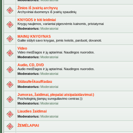
Moderatorius:
Moderatoriai
Žinios iš įvairių archyvų
Archyviniai duomenys iš įvairių spaudinių
KNYGOS ir kiti leidiniai
Knygų naujienos, variantai pigesnėmis kainomis, pristatymai
Moderatorius:
Moderatoriai
MAINŲ KNYGYNAS
Galite siūlyti savo knygas, jomis keistis, parduoti, dovanoti.
Video
Video medžiagos ir jų aptarimai. Naudingos nuorodos.
Moderatorius:
Moderatoriai
Audio, CD, DVD
Audio medžiagos ir jų aptarimai. Naudingos nuorodos.
Moderatorius:
Moderatoriai
Siūlau/Ieškau/Radau
Moderatorius:
Moderatoriai
Jumoras, žaidimai, plepalai atsipalaidavimui:)
Psichologinių įtampų sureguliavimo centras:))
Moderatorius:
Moderatoriai
Liaudies žaidimai
Moderatorius:
Moderatoriai
ŽEMĖLAPIAI