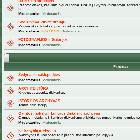
Dabarties aktualijos
Rašoma viskas, kas jums aktualu dabar. Diskusijų kryptis vaikai, tėvai, seneliai b
t.t.
Moderatorius:
Moderatoriai
Sveikinimai. Žinutė draugui.
Pasveikinkite, linkėkite, pradžiuginkite, susirašinėkite
Moderatoriai:
BURTONIS
,
Moderatoriai
FOTOGRAFIJOS ir Galerijos
Moderatorius:
Moderatoriai
Forumas
Žodynai, enciklopedijos
Moderatorius:
Moderatoriai
ARCHITEKTŪRA
Knygos, straipsniai, diskusijos.
ISTORIJOS ARCHYVAS
Temos apie istoriją
Gamtos mokslų ir kultūros diskusijų archyvas
Gamtos mokslams ir kultūros diskusijoms priskiriamos temos, kurios įdomios sa
Moderatorius:
Moderatoriai
Įvairenybių archyvas
Įvairenybės iš viso pasaulio ir pasenusios informacijos talpykla.