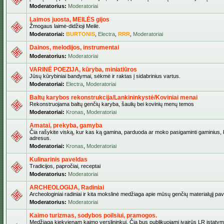
Moderatorius:
Moderatoriai
Laimos juosta, MEILĖS gijos
Žmogaus laimė-didžioji Meilė.
Moderatoriai:
BURTONIS
,
Electra
,
RRR
,
Moderatoriai
Dainos, melodijos, instrumentai
Moderatorius:
Moderatoriai
VARINĖ POEZIJA, kūryba, miniatiūros
Jūsų kūrybiniai bandymai, sėkmė ir raktas į sidabrinius vartus.
Moderatoriai:
Electra
,
Moderatoriai
Baltų karybos rekonstrukcija/Lankininkystė/Koviniai menai
Rekonstruojama baltų genčių karyba, šaulių bei kovinių menų temos
Moderatoriai:
Kronas
,
Moderatoriai
Amatai, prekyba, gamyba
Čia rašykite viską, kur kas ką gamina, parduoda ar moko pasigaminti gaminius, kur
adresus.
Moderatoriai:
Kronas
,
Moderatoriai
Kulinarinis paveldas
Tradicijos, papročiai, receptai
Moderatorius:
Moderatoriai
ARCHEOLOGIJA, Radiniai
Archeologiniai radiniai ir kita mokslinė medžiaga apie mūsų genčių materialųjį pave
Moderatorius:
Moderatoriai
Kaimo turizmas, sodybos poilsiui, pramogos.
Medžiaga kiekvienam kaimo verslininkui. Čia bus publikuojami įvairūs LR įstatymai