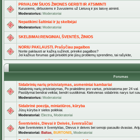
PRIVALOM ŠIUOS ŽMONES GERBTI IR ATSIMINTI
Kurusiems, dirbusiems ir žuvusiems už Lietuvą ir jos laisvę atminti.
Moderatorius:
Moderatoriai
Nepatikimi šaltiniai ir jų skelbėjai
Moderatorius:
Moderatoriai
SKELBIMAI:RENGINIAI, ŠVENTĖS, ŽINIOS
NORIU PAKLAUSTI. Prašyčiau pagalbos
Norite paklausti ar kažką sužinoti, prireikė pagalbos?
Jei kažkuo forumas gali prisidėti prie jūsų problemų sprendimo, tai rašykite,
Forumas
Sidabrinių narių prisistatymas, asmeniniai kambariai
Sidabrinių narių prisistatymas, Po praleidimo pro vartus, prisistatoma per 24 val.
Pasiūlymai bendrai veiklai, bendri susitikimai. Kiekvienas sidabrinis narys turi s
Moderatorius:
Moderatoriai
Sidabrinė poezija, miniatiūros, kūryba
Jūsų kūryba ir sielos polėkiai.
Moderatoriai:
Electra
,
Moderatoriai
Šventvietės, Dievai ir Deivės, švenraščiai
Apie šventvietes ir šventyklas, Dievus ir deives bei senojo pasaulio dvasias. Arij
Moderatoriai:
Baltas
,
BURTONIS
,
Moderatoriai