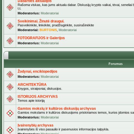
Dabarties aktualijos
Rašoma viskas, kas jums aktualu dabar. Diskusijų kryptis vaikai, tėvai, seneliai b
t.t.
Moderatorius:
Moderatoriai
Sveikinimai. Žinutė draugui.
Pasveikinkite, linkėkite, pradžiuginkite, susirašinėkite
Moderatoriai:
BURTONIS
,
Moderatoriai
FOTOGRAFIJOS ir Galerijos
Moderatorius:
Moderatoriai
Forumas
Žodynai, enciklopedijos
Moderatorius:
Moderatoriai
ARCHITEKTŪRA
Knygos, straipsniai, diskusijos.
ISTORIJOS ARCHYVAS
Temos apie istoriją
Gamtos mokslų ir kultūros diskusijų archyvas
Gamtos mokslams ir kultūros diskusijoms priskiriamos temos, kurios įdomios sa
Moderatorius:
Moderatoriai
Įvairenybių archyvas
Įvairenybės iš viso pasaulio ir pasenusios informacijos talpykla.