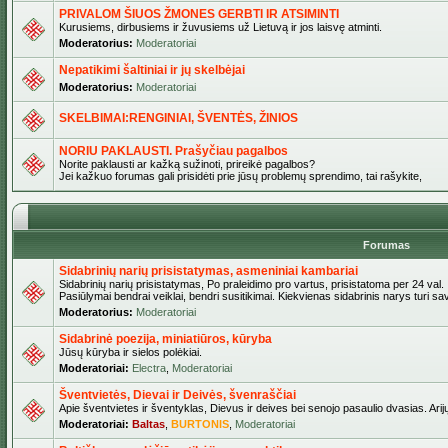
PRIVALOM ŠIUOS ŽMONES GERBTI IR ATSIMINTI
Kurusiems, dirbusiems ir žuvusiems už Lietuvą ir jos laisvę atminti.
Moderatorius:
Moderatoriai
Nepatikimi šaltiniai ir jų skelbėjai
Moderatorius:
Moderatoriai
SKELBIMAI:RENGINIAI, ŠVENTĖS, ŽINIOS
NORIU PAKLAUSTI. Prašyčiau pagalbos
Norite paklausti ar kažką sužinoti, prireikė pagalbos?
Jei kažkuo forumas gali prisidėti prie jūsų problemų sprendimo, tai rašykite,
Forumas
Sidabrinių narių prisistatymas, asmeniniai kambariai
Sidabrinių narių prisistatymas, Po praleidimo pro vartus, prisistatoma per 24 val.
Pasiūlymai bendrai veiklai, bendri susitikimai. Kiekvienas sidabrinis narys turi s
Moderatorius:
Moderatoriai
Sidabrinė poezija, miniatiūros, kūryba
Jūsų kūryba ir sielos polėkiai.
Moderatoriai:
Electra
,
Moderatoriai
Šventvietės, Dievai ir Deivės, švenraščiai
Apie šventvietes ir šventyklas, Dievus ir deives bei senojo pasaulio dvasias. Arij
Moderatoriai:
Baltas
,
BURTONIS
,
Moderatoriai