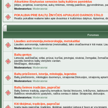
Atkurkime išnykusius senosios baltų kultūros paminklus
Įdėjos, projektai, svarstymai, aukų rinkimas, rėmėjų paieškos, įgyvendinimas, pašv
Moderatorius:
Moderatoriai
POKALBIAI PRIE BALTŲ ŽINYČIOS APVALIOJO DARNOS STALO
Realūs pokalbiai realiame laike apie dvasinius ir kultūrinius dalykus. Aptarimai, d
Forumas
Liaudies astronomija,meteorologija, metskaitliai
Liaudies astronomija, kalendoriai (metskaitliai), laiko skaičiavimai ir kiti matai. Lia
Moderatorius:
Moderatoriai
Baltų gentys
Lietuviai, aukštaičiai, sėliai, prūsai, kuršiai, jotvingiai, skalviai, žemgaliai, žemai
paveldu bendros baltų vienybės vardan.
Medžiagos, diskusijos.
Moderatorius:
Moderatoriai
Baltų priešistorė, istorija, mitologija, legendos
Baltų priešistorės, mitologijos duomenys, straipsniai.Diskusijos, straipsnių aptari
Moderatorius:
Moderatoriai
Baltų šeimos tradicijos, papročiai
Baltų šeimos tradicijų, papročių tematikos.Vardai.Vestuvės, krikštynos, laidotuvė
Baltiškos etnokultūros ypatybės, raiška seniau ir dabar. Straipsniai, diskusijos.
Moderatorius:
Moderatoriai
Kiti tikėjimai, tradicijos, papročiai
Įvairių tautų papročiai, tradicijos, tikėjimai, pasiekę Lietuvą ir buvo ar yra tęsiami.