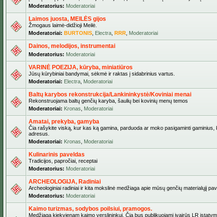
Moderatorius:
Moderatoriai
Laimos juosta, MEILĖS gijos
Žmogaus laimė-didžioji Meilė.
Moderatoriai:
BURTONIS
,
Electra
,
RRR
,
Moderatoriai
Dainos, melodijos, instrumentai
Moderatorius:
Moderatoriai
VARINĖ POEZIJA, kūryba, miniatiūros
Jūsų kūrybiniai bandymai, sėkmė ir raktas į sidabrinius vartus.
Moderatoriai:
Electra
,
Moderatoriai
Baltų karybos rekonstrukcija/Lankininkystė/Koviniai menai
Rekonstruojama baltų genčių karyba, šaulių bei kovinių menų temos
Moderatoriai:
Kronas
,
Moderatoriai
Amatai, prekyba, gamyba
Čia rašykite viską, kur kas ką gamina, parduoda ar moko pasigaminti gaminius, kur
adresus.
Moderatoriai:
Kronas
,
Moderatoriai
Kulinarinis paveldas
Tradicijos, papročiai, receptai
Moderatorius:
Moderatoriai
ARCHEOLOGIJA, Radiniai
Archeologiniai radiniai ir kita mokslinė medžiaga apie mūsų genčių materialųjį pave
Moderatorius:
Moderatoriai
Kaimo turizmas, sodybos poilsiui, pramogos.
Medžiaga kiekvienam kaimo verslininkui. Čia bus publikuojami įvairūs LR įstatymai