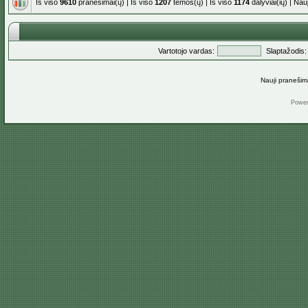
Iš viso
9610
pranešimai(ų) | Iš viso
1207
temos(ų) | Iš viso
1174
dalyviai(ių) | Na
Vartotojo vardas:
Slaptažodis:
Nauji pranešim
Powe