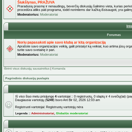
Šiukšlynas, PRAŽUVA
Praradusių prasmę ir nenaudingų, beverčių diskusijų šalinimo vieta, kurias perkėl
procedūra atliks pati programa, todėl norintiems dar kažką išsisaugoti, yra galimy
Moderatorius:
Moderatoriai
Int
Forumas
Noriu papasakoti apie savo klubą ar kitą organizaciją
Aprašote savo organizacijos veiklą, galit pristatyt ką veikiat, kuo artima jūsų org
turite savo svetainę ir pan.
Moderatorius:
Moderatoriai
Ištrinti visus diskusijų sausainėlius
|
Komanda
Pagrindinis diskusijų puslapis
Iš viso šiuo metu prisijungę
4
vartotojai :: 0 registruotų, 0 slaptų ir 4 svečių(iai) 
Daugiausia vartotojų (
5249
) buvo Ant Bir 02, 2026 12:03 am
Registruoti vartotojai: Registruotų vartotojų nėra
Legenda ::
Administratoriai
,
Globalūs moderatoriai