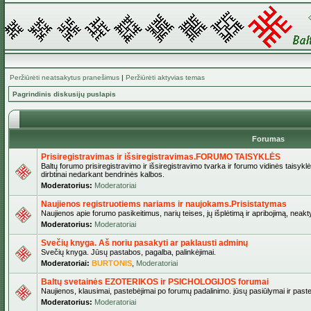
Peržiūrėti neatsakytus pranešimus
|
Peržiūrėti aktyvias temas
Pagrindinis diskusijų puslapis
Forumas
Prisiregistravimas ir išsiregistravimas.FORUMO TAISYKLĖS
Baltų forumo prisiregistravimo ir išsiregistravimo tvarka ir forumo vidinės taisykl
dirbtinai nedarkant bendrinės kalbos.
Moderatorius:
Moderatoriai
Naujienos registruotiems nariams ir naujokams.Prisistatymas
Naujienos apie forumo pasikeitimus, narių teises, jų išplėtimą ir apribojimą, neakt
Moderatorius:
Moderatoriai
Svečių knyga. Aš noriu pasakyti ar paklausti adminų
Svečių knyga. Jūsų pastabos, pagalba, palinkėjimai.
Moderatoriai:
BURTONIS
,
Moderatoriai
Baltų svetainės EZOTERIKOS ir PSICHOLOGIJOS forumai
Naujienos, klausimai, pastebėjimai po forumų padalinimo. jūsų pasiūlymai ir paste
Moderatorius:
Moderatoriai