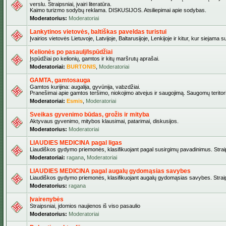
verslu. Straipsniai, įvairi literatūra.
Kaimo turizmo sodybų reklama. DISKUSIJOS. Atsiliepimai apie sodybas.
Moderatorius:
Moderatoriai
Lankytinos vietovės, baltiškas paveldas turistui
Įvairios vietovės Lietuvoje, Latvijoje, Baltarusijoje, Lenkijoje ir kitur, kur siejama 
Kelionės po pasaulį/Ispūdžiai
Įspūdžiai po kelionių, gamtos ir kitų maršrutų aprašai.
Moderatoriai:
BURTONIS
,
Moderatoriai
GAMTA, gamtosauga
Gamtos kurijina: augalija, gyvūnija, vabzdžiai.
Pranešimai apie gamtos teršimo, niokojimo atvejus ir saugojimą. Saugomų teritori
Moderatoriai:
Esmis
,
Moderatoriai
Sveikas gyvenimo būdas, grožis ir mityba
Aktyvaus gyvenimo, mitybos klausimai, patarimai, diskusijos.
Moderatorius:
Moderatoriai
LIAUDIES MEDICINA pagal ligas
Liaudiškos gydymo priemonės, klasifikuojant pagal susirgimų pavadinimus. Straips
Moderatoriai:
ragana
,
Moderatoriai
LIAUDIES MEDICINA pagal augalų gydomąsias savybes
Liaudiškos gydymo priemonės, klasifikuojant augalų gydomąsias savybes. Straipsn
Moderatorius:
ragana
Įvairenybės
Straipsniai, įdomios naujienos iš viso pasaulio
Moderatorius:
Moderatoriai