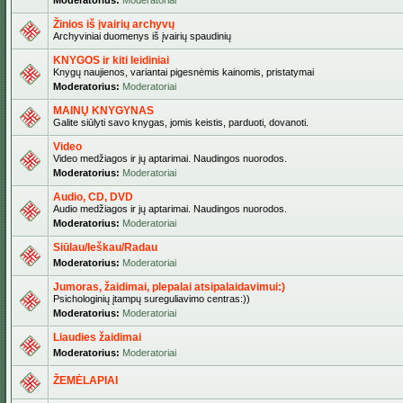
Moderatorius:
Moderatoriai
Žinios iš įvairių archyvų
Archyviniai duomenys iš įvairių spaudinių
KNYGOS ir kiti leidiniai
Knygų naujienos, variantai pigesnėmis kainomis, pristatymai
Moderatorius:
Moderatoriai
MAINŲ KNYGYNAS
Galite siūlyti savo knygas, jomis keistis, parduoti, dovanoti.
Video
Video medžiagos ir jų aptarimai. Naudingos nuorodos.
Moderatorius:
Moderatoriai
Audio, CD, DVD
Audio medžiagos ir jų aptarimai. Naudingos nuorodos.
Moderatorius:
Moderatoriai
Siūlau/Ieškau/Radau
Moderatorius:
Moderatoriai
Jumoras, žaidimai, plepalai atsipalaidavimui:)
Psichologinių įtampų sureguliavimo centras:))
Moderatorius:
Moderatoriai
Liaudies žaidimai
Moderatorius:
Moderatoriai
ŽEMĖLAPIAI