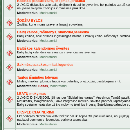
Baltiška pasaulėžiūra, tikėjimas, praktika
2 LYGIO diskusijos apie baltų tikėjimo ir dvasinio gyvenimo bei patirties apraiškas
naujosios tikėjimo tradicijos ir dvasinės praktikos
Moderatorius:
Moderatoriai
ŽODŽIŲ BYLOS
Žodžiai, kurie mums praveria langą į suvokimą
Baltų kalbos, rašmenys, simboliai,heraldika
Baltų kalbos, apie artimas ir giminingas kalbas. Lietuvių kalba, rašmenys, simbolia
Moderatorius:
Moderatoriai
Baltiškos kalendorinės šventės
Baltų tautų kalendorinės švęstos ir švenčiamos šventės
Moderatorius:
Moderatoriai
Sakmės, pasakos, mitai, legendos
Moderatorius:
Moderatoriai
Tautos išminties lobynas
Mįslės, minklės, įdomios liaudiškos patarlės, priežodžiai, pastebėjimai ir t.t.
Moderatoriai:
Baltas
,
Moderatoriai
LEATŲ mokymas
2 LYGIO DISKUSIJOS. Įėjimas per "Sidabrinius vartus". Anzelmos Tamūž pateikta
Metskaitlis, žvaigždėlapis, Laiko integralinė matrica, savitas papročių aprašymas
Baltų svetainė neatsako už šio mokymo teiginius ir tiesą. Suteikiama galimybė sus
EKSPEDICIJA NERIMI
Ekspedicijos Nerimi nuo 2007 birželio 5d. iki liepos 3d. pasiruošimas, naujų įdėjų
naujausi duomenys, legendos, surinkta tautosaka.
Moderatorius:
Moderatoriai