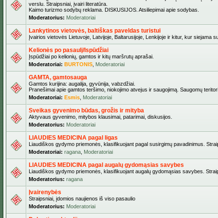
verslu. Straipsniai, įvairi literatūra.
Kaimo turizmo sodybų reklama. DISKUSIJOS. Atsiliepimai apie sodybas.
Moderatorius:
Moderatoriai
Lankytinos vietovės, baltiškas paveldas turistui
Įvairios vietovės Lietuvoje, Latvijoje, Baltarusijoje, Lenkijoje ir kitur, kur siejama 
Kelionės po pasaulį/Ispūdžiai
Įspūdžiai po kelionių, gamtos ir kitų maršrutų aprašai.
Moderatoriai:
BURTONIS
,
Moderatoriai
GAMTA, gamtosauga
Gamtos kurijina: augalija, gyvūnija, vabzdžiai.
Pranešimai apie gamtos teršimo, niokojimo atvejus ir saugojimą. Saugomų teritori
Moderatoriai:
Esmis
,
Moderatoriai
Sveikas gyvenimo būdas, grožis ir mityba
Aktyvaus gyvenimo, mitybos klausimai, patarimai, diskusijos.
Moderatorius:
Moderatoriai
LIAUDIES MEDICINA pagal ligas
Liaudiškos gydymo priemonės, klasifikuojant pagal susirgimų pavadinimus. Straips
Moderatoriai:
ragana
,
Moderatoriai
LIAUDIES MEDICINA pagal augalų gydomąsias savybes
Liaudiškos gydymo priemonės, klasifikuojant augalų gydomąsias savybes. Straipsn
Moderatorius:
ragana
Įvairenybės
Straipsniai, įdomios naujienos iš viso pasaulio
Moderatorius:
Moderatoriai