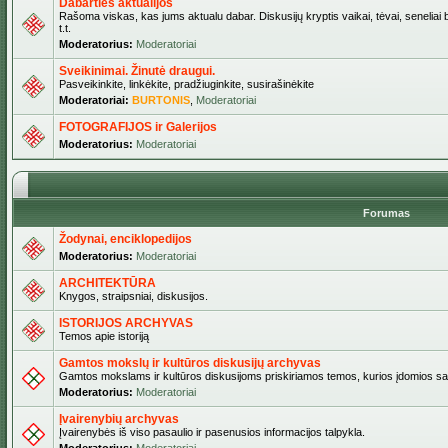
Dabarties aktualijos
Rašoma viskas, kas jums aktualu dabar. Diskusijų kryptis vaikai, tėvai, seneliai b
t.t.
Moderatorius:
Moderatoriai
Sveikinimai. Žinutė draugui.
Pasveikinkite, linkėkite, pradžiuginkite, susirašinėkite
Moderatoriai:
BURTONIS
,
Moderatoriai
FOTOGRAFIJOS ir Galerijos
Moderatorius:
Moderatoriai
Forumas
Žodynai, enciklopedijos
Moderatorius:
Moderatoriai
ARCHITEKTŪRA
Knygos, straipsniai, diskusijos.
ISTORIJOS ARCHYVAS
Temos apie istoriją
Gamtos mokslų ir kultūros diskusijų archyvas
Gamtos mokslams ir kultūros diskusijoms priskiriamos temos, kurios įdomios sa
Moderatorius:
Moderatoriai
Įvairenybių archyvas
Įvairenybės iš viso pasaulio ir pasenusios informacijos talpykla.