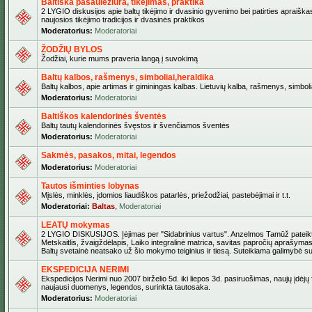
Baltiška pasaulėžiūra, tikėjimas, praktika
2 LYGIO diskusijos apie baltų tikėjimo ir dvasinio gyvenimo bei patirties apraiškas
naujosios tikėjimo tradicijos ir dvasinės praktikos
Moderatorius:
Moderatoriai
ŽODŽIŲ BYLOS
Žodžiai, kurie mums praveria langą į suvokimą
Baltų kalbos, rašmenys, simboliai,heraldika
Baltų kalbos, apie artimas ir giminingas kalbas. Lietuvių kalba, rašmenys, simbolia
Moderatorius:
Moderatoriai
Baltiškos kalendorinės šventės
Baltų tautų kalendorinės švęstos ir švenčiamos šventės
Moderatorius:
Moderatoriai
Sakmės, pasakos, mitai, legendos
Moderatorius:
Moderatoriai
Tautos išminties lobynas
Mįslės, minklės, įdomios liaudiškos patarlės, priežodžiai, pastebėjimai ir t.t.
Moderatoriai:
Baltas
,
Moderatoriai
LEATŲ mokymas
2 LYGIO DISKUSIJOS. Įėjimas per "Sidabrinius vartus". Anzelmos Tamūž pateikta
Metskaitlis, žvaigždėlapis, Laiko integralinė matrica, savitas papročių aprašymas
Baltų svetainė neatsako už šio mokymo teiginius ir tiesą. Suteikiama galimybė sus
EKSPEDICIJA NERIMI
Ekspedicijos Nerimi nuo 2007 birželio 5d. iki liepos 3d. pasiruošimas, naujų įdėjų
naujausi duomenys, legendos, surinkta tautosaka.
Moderatorius:
Moderatoriai