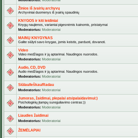
Moderatorius:
Moderatoriai
Žinios iš įvairių archyvų
Archyviniai duomenys iš įvairių spaudinių
KNYGOS ir kiti leidiniai
Knygų naujienos, variantai pigesnėmis kainomis, pristatymai
Moderatorius:
Moderatoriai
MAINŲ KNYGYNAS
Galite siūlyti savo knygas, jomis keistis, parduoti, dovanoti.
Video
Video medžiagos ir jų aptarimai. Naudingos nuorodos.
Moderatorius:
Moderatoriai
Audio, CD, DVD
Audio medžiagos ir jų aptarimai. Naudingos nuorodos.
Moderatorius:
Moderatoriai
Siūlau/Ieškau/Radau
Moderatorius:
Moderatoriai
Jumoras, žaidimai, plepalai atsipalaidavimui:)
Psichologinių įtampų sureguliavimo centras:))
Moderatorius:
Moderatoriai
Liaudies žaidimai
Moderatorius:
Moderatoriai
ŽEMĖLAPIAI