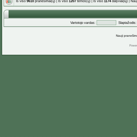
Iš viso
9610
pranešimai(ų) | Iš viso
1207
temos(ų) | Iš viso
1174
dalyviai(ių) | Na
Vartotojo vardas:
Slaptažodis:
Nauji pranešim
Powe