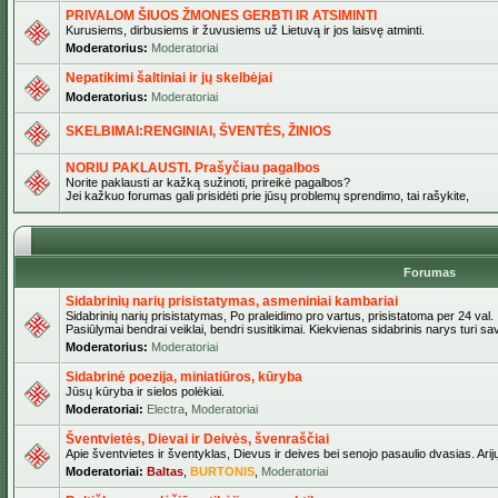
PRIVALOM ŠIUOS ŽMONES GERBTI IR ATSIMINTI
Kurusiems, dirbusiems ir žuvusiems už Lietuvą ir jos laisvę atminti.
Moderatorius:
Moderatoriai
Nepatikimi šaltiniai ir jų skelbėjai
Moderatorius:
Moderatoriai
SKELBIMAI:RENGINIAI, ŠVENTĖS, ŽINIOS
NORIU PAKLAUSTI. Prašyčiau pagalbos
Norite paklausti ar kažką sužinoti, prireikė pagalbos?
Jei kažkuo forumas gali prisidėti prie jūsų problemų sprendimo, tai rašykite,
Forumas
Sidabrinių narių prisistatymas, asmeniniai kambariai
Sidabrinių narių prisistatymas, Po praleidimo pro vartus, prisistatoma per 24 val.
Pasiūlymai bendrai veiklai, bendri susitikimai. Kiekvienas sidabrinis narys turi s
Moderatorius:
Moderatoriai
Sidabrinė poezija, miniatiūros, kūryba
Jūsų kūryba ir sielos polėkiai.
Moderatoriai:
Electra
,
Moderatoriai
Šventvietės, Dievai ir Deivės, švenraščiai
Apie šventvietes ir šventyklas, Dievus ir deives bei senojo pasaulio dvasias. Arij
Moderatoriai:
Baltas
,
BURTONIS
,
Moderatoriai