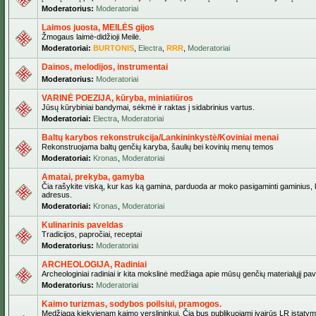
Moderatorius:
Moderatoriai
Laimos juosta, MEILĖS gijos
Žmogaus laimė-didžioji Meilė.
Moderatoriai:
BURTONIS
,
Electra
,
RRR
,
Moderatoriai
Dainos, melodijos, instrumentai
Moderatorius:
Moderatoriai
VARINĖ POEZIJA, kūryba, miniatiūros
Jūsų kūrybiniai bandymai, sėkmė ir raktas į sidabrinius vartus.
Moderatoriai:
Electra
,
Moderatoriai
Baltų karybos rekonstrukcija/Lankininkystė/Koviniai menai
Rekonstruojama baltų genčių karyba, šaulių bei kovinių menų temos
Moderatoriai:
Kronas
,
Moderatoriai
Amatai, prekyba, gamyba
Čia rašykite viską, kur kas ką gamina, parduoda ar moko pasigaminti gaminius, kur
adresus.
Moderatoriai:
Kronas
,
Moderatoriai
Kulinarinis paveldas
Tradicijos, papročiai, receptai
Moderatorius:
Moderatoriai
ARCHEOLOGIJA, Radiniai
Archeologiniai radiniai ir kita mokslinė medžiaga apie mūsų genčių materialųjį pave
Moderatorius:
Moderatoriai
Kaimo turizmas, sodybos poilsiui, pramogos.
Medžiaga kiekvienam kaimo verslininkui. Čia bus publikuojami įvairūs LR įstatymai