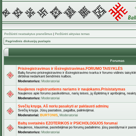
Peržiūrėti neatsakytus pranešimus
|
Peržiūrėti aktyvias temas
Pagrindinis diskusijų puslapis
Forumas
Prisiregistravimas ir išsiregistravimas.FORUMO TAISYKLĖS
Baltų forumo prisiregistravimo ir išsiregistravimo tvarka ir forumo vidinės taisykl
dirbtinai nedarkant bendrinės kalbos.
Moderatorius:
Moderatoriai
Naujienos registruotiems nariams ir naujokams.Prisistatymas
Naujienos apie forumo pasikeitimus, narių teises, jų išplėtimą ir apribojimą, neakt
Moderatorius:
Moderatoriai
Svečių knyga. Aš noriu pasakyti ar paklausti adminų
Svečių knyga. Jūsų pastabos, pagalba, palinkėjimai.
Moderatoriai:
BURTONIS
,
Moderatoriai
Baltų svetainės EZOTERIKOS ir PSICHOLOGIJOS forumai
Naujienos, klausimai, pastebėjimai po forumų padalinimo. jūsų pasiūlymai ir paste
Moderatorius:
Moderatoriai