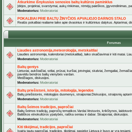
Atkurkime išnykusius senosios baltų kultūros paminklus
Įdėjos, projektai, svarstymai, aukų rinkimas, rėmėjų paieškos, įgyvendinimas, pašv
Moderatorius:
Moderatoriai
POKALBIAI PRIE BALTŲ ŽINYČIOS APVALIOJO DARNOS STALO
Realūs pokalbiai realiame laike apie dvasinius ir kultūrinius dalykus. Aptarimai, d
Forumas
Liaudies astronomija,meteorologija, metskaitliai
Liaudies astronomija, kalendoriai (metskaitliai), laiko skaičiavimai ir kiti matai. Lia
Moderatorius:
Moderatoriai
Baltų gentys
Lietuviai, aukštaičiai, sėliai, prūsai, kuršiai, jotvingiai, skalviai, žemgaliai, žemai
paveldu bendros baltų vienybės vardan.
Medžiagos, diskusijos.
Moderatorius:
Moderatoriai
Baltų priešistorė, istorija, mitologija, legendos
Baltų priešistorės, mitologijos duomenys, straipsniai.Diskusijos, straipsnių aptari
Moderatorius:
Moderatoriai
Baltų šeimos tradicijos, papročiai
Baltų šeimos tradicijų, papročių tematikos.Vardai.Vestuvės, krikštynos, laidotuvė
Baltiškos etnokultūros ypatybės, raiška seniau ir dabar. Straipsniai, diskusijos.
Moderatorius:
Moderatoriai
Kiti tikėjimai, tradicijos, papročiai
Įvairių tautų papročiai, tradicijos, tikėjimai, pasiekę Lietuvą ir buvo ar yra tęsiami.