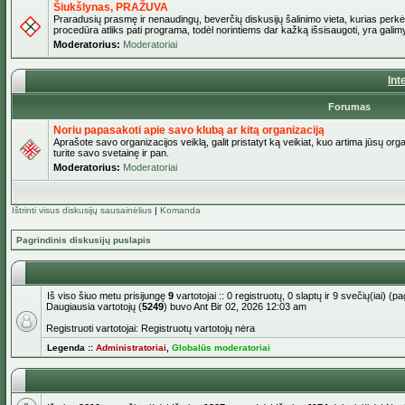
Šiukšlynas, PRAŽUVA
Praradusių prasmę ir nenaudingų, beverčių diskusijų šalinimo vieta, kurias perkėl
procedūra atliks pati programa, todėl norintiems dar kažką išsisaugoti, yra galimy
Moderatorius:
Moderatoriai
Int
Forumas
Noriu papasakoti apie savo klubą ar kitą organizaciją
Aprašote savo organizacijos veiklą, galit pristatyt ką veikiat, kuo artima jūsų org
turite savo svetainę ir pan.
Moderatorius:
Moderatoriai
Ištrinti visus diskusijų sausainėlius
|
Komanda
Pagrindinis diskusijų puslapis
Iš viso šiuo metu prisijungę
9
vartotojai :: 0 registruotų, 0 slaptų ir 9 svečių(iai) 
Daugiausia vartotojų (
5249
) buvo Ant Bir 02, 2026 12:03 am
Registruoti vartotojai: Registruotų vartotojų nėra
Legenda ::
Administratoriai
,
Globalūs moderatoriai