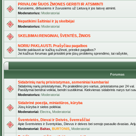
PRIVALOM ŠIUOS ŽMONES GERBTI IR ATSIMINTI
Kurusiems, dirbusiems ir žuvusiems už Lietuvą ir jos laisvę atminti.
Moderatorius:
Moderatoriai
Nepatikimi šaltiniai ir jų skelbėjai
Moderatorius:
Moderatoriai
SKELBIMAI:RENGINIAI, ŠVENTĖS, ŽINIOS
NORIU PAKLAUSTI. Prašyčiau pagalbos
Norite paklausti ar kažką sužinoti, prireikė pagalbos?
Jei kažkuo forumas gali prisidėti prie jūsų problemų sprendimo, tai rašykite,
Forumas
Sidabrinių narių prisistatymas, asmeniniai kambariai
Sidabrinių narių prisistatymas, Po praleidimo pro vartus, prisistatoma per 24 val.
Pasiūlymai bendrai veiklai, bendri susitikimai. Kiekvienas sidabrinis narys turi s
Moderatorius:
Moderatoriai
Sidabrinė poezija, miniatiūros, kūryba
Jūsų kūryba ir sielos polėkiai.
Moderatoriai:
Electra
,
Moderatoriai
Šventvietės, Dievai ir Deivės, švenraščiai
Apie šventvietes ir šventyklas, Dievus ir deives bei senojo pasaulio dvasias. Arij
Moderatoriai:
Baltas
,
BURTONIS
,
Moderatoriai