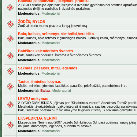
Baltiška pasaulėžiūra, tikėjimas, praktika
2 LYGIO diskusijos apie baltų tikėjimo ir dvasinio gyvenimo bei patirties apraiškas
naujosios tikėjimo tradicijos ir dvasinės praktikos
Moderatorius:
Moderatoriai
ŽODŽIŲ BYLOS
Žodžiai, kurie mums praveria langą į suvokimą
Baltų kalbos, rašmenys, simboliai,heraldika
Baltų kalbos, apie artimas ir giminingas kalbas. Lietuvių kalba, rašmenys, simbolia
Moderatorius:
Moderatoriai
Baltiškos kalendorinės šventės
Baltų tautų kalendorinės švęstos ir švenčiamos šventės
Moderatorius:
Moderatoriai
Sakmės, pasakos, mitai, legendos
Moderatorius:
Moderatoriai
Tautos išminties lobynas
Mįslės, minklės, įdomios liaudiškos patarlės, priežodžiai, pastebėjimai ir t.t.
Moderatoriai:
Baltas
,
Moderatoriai
LEATŲ mokymas
2 LYGIO DISKUSIJOS. Įėjimas per "Sidabrinius vartus". Anzelmos Tamūž pateikta
Metskaitlis, žvaigždėlapis, Laiko integralinė matrica, savitas papročių aprašymas
Baltų svetainė neatsako už šio mokymo teiginius ir tiesą. Suteikiama galimybė sus
EKSPEDICIJA NERIMI
Ekspedicijos Nerimi nuo 2007 birželio 5d. iki liepos 3d. pasiruošimas, naujų įdėjų
naujausi duomenys, legendos, surinkta tautosaka.
Moderatorius:
Moderatoriai