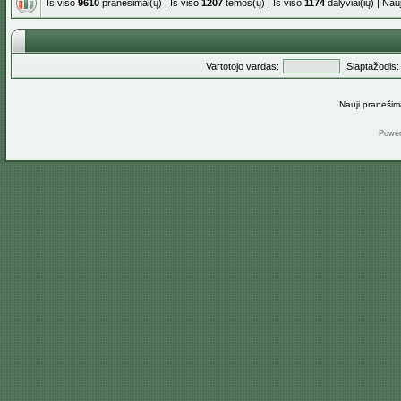
Iš viso
9610
pranešimai(ų) | Iš viso
1207
temos(ų) | Iš viso
1174
dalyviai(ių) | Na
Vartotojo vardas:
Slaptažodis:
Nauji pranešim
Powe