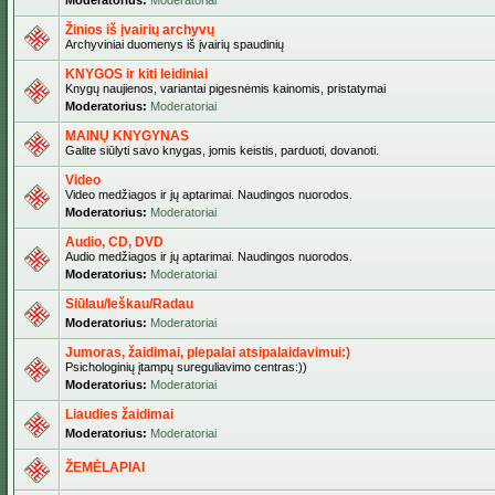
Moderatorius:
Moderatoriai
Žinios iš įvairių archyvų
Archyviniai duomenys iš įvairių spaudinių
KNYGOS ir kiti leidiniai
Knygų naujienos, variantai pigesnėmis kainomis, pristatymai
Moderatorius:
Moderatoriai
MAINŲ KNYGYNAS
Galite siūlyti savo knygas, jomis keistis, parduoti, dovanoti.
Video
Video medžiagos ir jų aptarimai. Naudingos nuorodos.
Moderatorius:
Moderatoriai
Audio, CD, DVD
Audio medžiagos ir jų aptarimai. Naudingos nuorodos.
Moderatorius:
Moderatoriai
Siūlau/Ieškau/Radau
Moderatorius:
Moderatoriai
Jumoras, žaidimai, plepalai atsipalaidavimui:)
Psichologinių įtampų sureguliavimo centras:))
Moderatorius:
Moderatoriai
Liaudies žaidimai
Moderatorius:
Moderatoriai
ŽEMĖLAPIAI