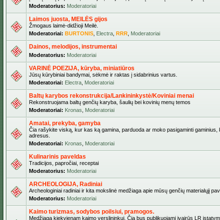
Moderatorius:
Moderatoriai
Laimos juosta, MEILĖS gijos
Žmogaus laimė-didžioji Meilė.
Moderatoriai:
BURTONIS
,
Electra
,
RRR
,
Moderatoriai
Dainos, melodijos, instrumentai
Moderatorius:
Moderatoriai
VARINĖ POEZIJA, kūryba, miniatiūros
Jūsų kūrybiniai bandymai, sėkmė ir raktas į sidabrinius vartus.
Moderatoriai:
Electra
,
Moderatoriai
Baltų karybos rekonstrukcija/Lankininkystė/Koviniai menai
Rekonstruojama baltų genčių karyba, šaulių bei kovinių menų temos
Moderatoriai:
Kronas
,
Moderatoriai
Amatai, prekyba, gamyba
Čia rašykite viską, kur kas ką gamina, parduoda ar moko pasigaminti gaminius, kur
adresus.
Moderatoriai:
Kronas
,
Moderatoriai
Kulinarinis paveldas
Tradicijos, papročiai, receptai
Moderatorius:
Moderatoriai
ARCHEOLOGIJA, Radiniai
Archeologiniai radiniai ir kita mokslinė medžiaga apie mūsų genčių materialųjį pave
Moderatorius:
Moderatoriai
Kaimo turizmas, sodybos poilsiui, pramogos.
Medžiaga kiekvienam kaimo verslininkui. Čia bus publikuojami įvairūs LR įstatymai