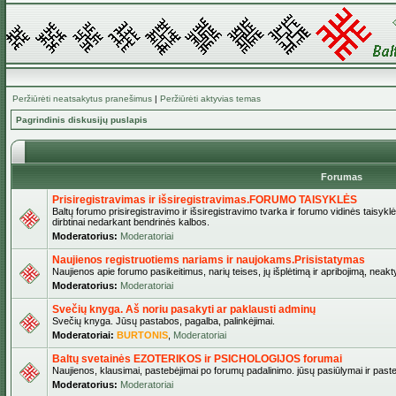
Peržiūrėti neatsakytus pranešimus
|
Peržiūrėti aktyvias temas
Pagrindinis diskusijų puslapis
Forumas
Prisiregistravimas ir išsiregistravimas.FORUMO TAISYKLĖS
Baltų forumo prisiregistravimo ir išsiregistravimo tvarka ir forumo vidinės taisykl
dirbtinai nedarkant bendrinės kalbos.
Moderatorius:
Moderatoriai
Naujienos registruotiems nariams ir naujokams.Prisistatymas
Naujienos apie forumo pasikeitimus, narių teises, jų išplėtimą ir apribojimą, neakt
Moderatorius:
Moderatoriai
Svečių knyga. Aš noriu pasakyti ar paklausti adminų
Svečių knyga. Jūsų pastabos, pagalba, palinkėjimai.
Moderatoriai:
BURTONIS
,
Moderatoriai
Baltų svetainės EZOTERIKOS ir PSICHOLOGIJOS forumai
Naujienos, klausimai, pastebėjimai po forumų padalinimo. jūsų pasiūlymai ir paste
Moderatorius:
Moderatoriai