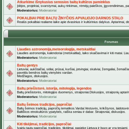
Atkurkime išnykusius senosios baltų kultūros paminklus
Įdėjos, projektai, svarstymai, aukų rinkimas, rėmėjų paieškos, įgyvendinimas, pašv
Moderatorius:
Moderatoriai
POKALBIAI PRIE BALTŲ ŽINYČIOS APVALIOJO DARNOS STALO
Realūs pokalbiai realiame laike apie dvasinius ir kultūrinius dalykus. Aptarimai, d
Forumas
Liaudies astronomija,meteorologija, metskaitliai
Liaudies astronomija, kalendoriai (metskaitliai), laiko skaičiavimai ir kiti matai. Lia
Moderatorius:
Moderatoriai
Baltų gentys
Lietuviai, aukštaičiai, sėliai, prūsai, kuršiai, jotvingiai, skalviai, žemgaliai, žemai
paveldu bendros baltų vienybės vardan.
Medžiagos, diskusijos.
Moderatorius:
Moderatoriai
Baltų priešistorė, istorija, mitologija, legendos
Baltų priešistorės, mitologijos duomenys, straipsniai.Diskusijos, straipsnių aptari
Moderatorius:
Moderatoriai
Baltų šeimos tradicijos, papročiai
Baltų šeimos tradicijų, papročių tematikos.Vardai.Vestuvės, krikštynos, laidotuvė
Baltiškos etnokultūros ypatybės, raiška seniau ir dabar. Straipsniai, diskusijos.
Moderatorius:
Moderatoriai
Kiti tikėjimai, tradicijos, papročiai
Įvairių tautų papročiai, tradicijos, tikėjimai, pasiekę Lietuvą ir buvo ar yra tęsiami.