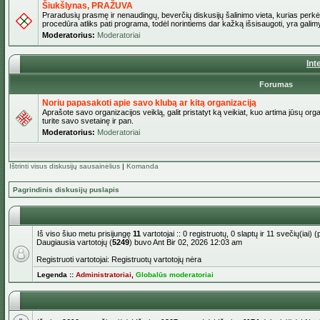
Šiukšlynas, PRAŽUVA
Praradusių prasmę ir nenaudingų, beverčių diskusijų šalinimo vieta, kurias perkėl
procedūra atliks pati programa, todėl norintiems dar kažką išsisaugoti, yra galimy
Moderatorius:
Moderatoriai
Int
Forumas
Noriu papasakoti apie savo klubą ar kitą organizaciją
Aprašote savo organizacijos veiklą, galit pristatyt ką veikiat, kuo artima jūsų org
turite savo svetainę ir pan.
Moderatorius:
Moderatoriai
Ištrinti visus diskusijų sausainėlius
|
Komanda
Pagrindinis diskusijų puslapis
Iš viso šiuo metu prisijungę
11
vartotojai :: 0 registruotų, 0 slaptų ir 11 svečių(iai
Daugiausia vartotojų (
5249
) buvo Ant Bir 02, 2026 12:03 am
Registruoti vartotojai: Registruotų vartotojų nėra
Legenda ::
Administratoriai
,
Globalūs moderatoriai