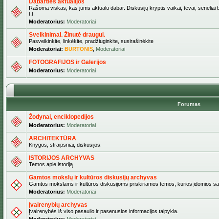
Dabarties aktualijos
Rašoma viskas, kas jums aktualu dabar. Diskusijų kryptis vaikai, tėvai, seneliai b
t.t.
Moderatorius:
Moderatoriai
Sveikinimai. Žinutė draugui.
Pasveikinkite, linkėkite, pradžiuginkite, susirašinėkite
Moderatoriai:
BURTONIS
,
Moderatoriai
FOTOGRAFIJOS ir Galerijos
Moderatorius:
Moderatoriai
Forumas
Žodynai, enciklopedijos
Moderatorius:
Moderatoriai
ARCHITEKTŪRA
Knygos, straipsniai, diskusijos.
ISTORIJOS ARCHYVAS
Temos apie istoriją
Gamtos mokslų ir kultūros diskusijų archyvas
Gamtos mokslams ir kultūros diskusijoms priskiriamos temos, kurios įdomios sa
Moderatorius:
Moderatoriai
Įvairenybių archyvas
Įvairenybės iš viso pasaulio ir pasenusios informacijos talpykla.