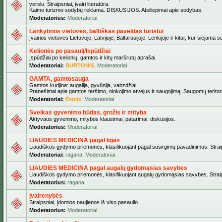
verslu. Straipsniai, įvairi literatūra.
Kaimo turizmo sodybų reklama. DISKUSIJOS. Atsiliepimai apie sodybas.
Moderatorius:
Moderatoriai
Lankytinos vietovės, baltiškas paveldas turistui
Įvairios vietovės Lietuvoje, Latvijoje, Baltarusijoje, Lenkijoje ir kitur, kur siejama 
Kelionės po pasaulį/Ispūdžiai
Įspūdžiai po kelionių, gamtos ir kitų maršrutų aprašai.
Moderatoriai:
BURTONIS
,
Moderatoriai
GAMTA, gamtosauga
Gamtos kurijina: augalija, gyvūnija, vabzdžiai.
Pranešimai apie gamtos teršimo, niokojimo atvejus ir saugojimą. Saugomų teritori
Moderatoriai:
Esmis
,
Moderatoriai
Sveikas gyvenimo būdas, grožis ir mityba
Aktyvaus gyvenimo, mitybos klausimai, patarimai, diskusijos.
Moderatorius:
Moderatoriai
LIAUDIES MEDICINA pagal ligas
Liaudiškos gydymo priemonės, klasifikuojant pagal susirgimų pavadinimus. Straips
Moderatoriai:
ragana
,
Moderatoriai
LIAUDIES MEDICINA pagal augalų gydomąsias savybes
Liaudiškos gydymo priemonės, klasifikuojant augalų gydomąsias savybes. Straipsn
Moderatorius:
ragana
Įvairenybės
Straipsniai, įdomios naujienos iš viso pasaulio
Moderatorius:
Moderatoriai