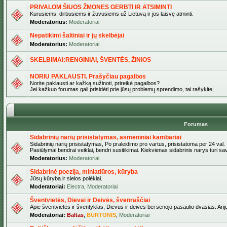
PRIVALOM ŠIUOS ŽMONES GERBTI IR ATSIMINTI
Kurusiems, dirbusiems ir žuvusiems už Lietuvą ir jos laisvę atminti.
Moderatorius:
Moderatoriai
Nepatikimi šaltiniai ir jų skelbėjai
Moderatorius:
Moderatoriai
SKELBIMAI:RENGINIAI, ŠVENTĖS, ŽINIOS
NORIU PAKLAUSTI. Prašyčiau pagalbos
Norite paklausti ar kažką sužinoti, prireikė pagalbos?
Jei kažkuo forumas gali prisidėti prie jūsų problemų sprendimo, tai rašykite,
Forumas
Sidabrinių narių prisistatymas, asmeniniai kambariai
Sidabrinių narių prisistatymas, Po praleidimo pro vartus, prisistatoma per 24 val.
Pasiūlymai bendrai veiklai, bendri susitikimai. Kiekvienas sidabrinis narys turi s
Moderatorius:
Moderatoriai
Sidabrinė poezija, miniatiūros, kūryba
Jūsų kūryba ir sielos polėkiai.
Moderatoriai:
Electra
,
Moderatoriai
Šventvietės, Dievai ir Deivės, švenraščiai
Apie šventvietes ir šventyklas, Dievus ir deives bei senojo pasaulio dvasias. Arij
Moderatoriai:
Baltas
,
BURTONIS
,
Moderatoriai