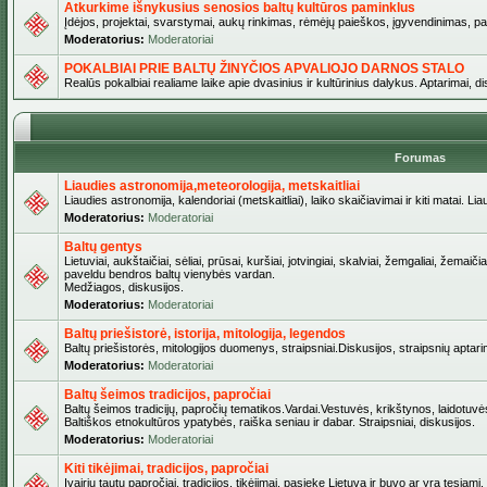
Atkurkime išnykusius senosios baltų kultūros paminklus
Įdėjos, projektai, svarstymai, aukų rinkimas, rėmėjų paieškos, įgyvendinimas, pašv
Moderatorius:
Moderatoriai
POKALBIAI PRIE BALTŲ ŽINYČIOS APVALIOJO DARNOS STALO
Realūs pokalbiai realiame laike apie dvasinius ir kultūrinius dalykus. Aptarimai, d
Forumas
Liaudies astronomija,meteorologija, metskaitliai
Liaudies astronomija, kalendoriai (metskaitliai), laiko skaičiavimai ir kiti matai. Lia
Moderatorius:
Moderatoriai
Baltų gentys
Lietuviai, aukštaičiai, sėliai, prūsai, kuršiai, jotvingiai, skalviai, žemgaliai, žemai
paveldu bendros baltų vienybės vardan.
Medžiagos, diskusijos.
Moderatorius:
Moderatoriai
Baltų priešistorė, istorija, mitologija, legendos
Baltų priešistorės, mitologijos duomenys, straipsniai.Diskusijos, straipsnių aptari
Moderatorius:
Moderatoriai
Baltų šeimos tradicijos, papročiai
Baltų šeimos tradicijų, papročių tematikos.Vardai.Vestuvės, krikštynos, laidotuvė
Baltiškos etnokultūros ypatybės, raiška seniau ir dabar. Straipsniai, diskusijos.
Moderatorius:
Moderatoriai
Kiti tikėjimai, tradicijos, papročiai
Įvairių tautų papročiai, tradicijos, tikėjimai, pasiekę Lietuvą ir buvo ar yra tęsiami.