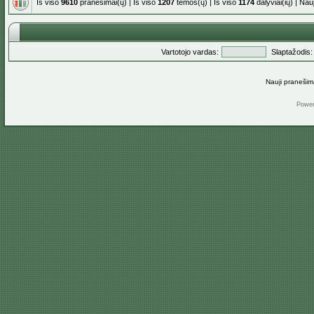
Iš viso
9610
pranešimai(ų) | Iš viso
1207
temos(ų) | Iš viso
1174
dalyviai(ių) | Na
Vartotojo vardas:
Slaptažodis:
Nauji pranešim
Powe