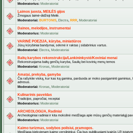
Moderatorius:
Moderatoriai
Laimos juosta, MEILĖS gijos
Žmogaus laimė-didžioji Meilė.
Moderatoriai:
BURTONIS
,
Electra
,
RRR
,
Moderatoriai
Dainos, melodijos, instrumentai
Moderatorius:
Moderatoriai
VARINĖ POEZIJA, kūryba, miniatiūros
Jūsų kūrybiniai bandymai, sėkmė ir raktas į sidabrinius vartus.
Moderatoriai:
Electra
,
Moderatoriai
Baltų karybos rekonstrukcija/Lankininkystė/Koviniai menai
Rekonstruojama baltų genčių karyba, šaulių bei kovinių menų temos
Moderatoriai:
Kronas
,
Moderatoriai
Amatai, prekyba, gamyba
Čia rašykite viską, kur kas ką gamina, parduoda ar moko pasigaminti gaminius, kur
adresus.
Moderatoriai:
Kronas
,
Moderatoriai
Kulinarinis paveldas
Tradicijos, papročiai, receptai
Moderatorius:
Moderatoriai
ARCHEOLOGIJA, Radiniai
Archeologiniai radiniai ir kita mokslinė medžiaga apie mūsų genčių materialųjį pave
Moderatorius:
Moderatoriai
Kaimo turizmas, sodybos poilsiui, pramogos.
Medžiaga kiekvienam kaimo verslininkui. Čia bus publikuojami įvairūs LR įstatymai