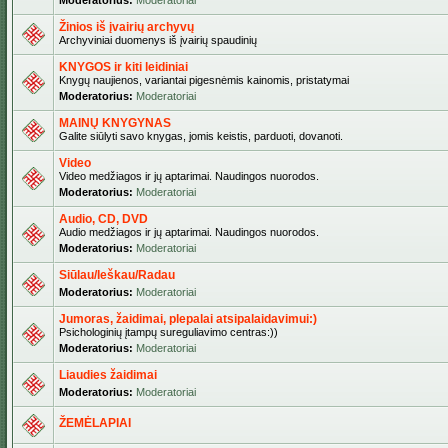
Moderatorius:
Moderatoriai
Žinios iš įvairių archyvų
Archyviniai duomenys iš įvairių spaudinių
KNYGOS ir kiti leidiniai
Knygų naujienos, variantai pigesnėmis kainomis, pristatymai
Moderatorius:
Moderatoriai
MAINŲ KNYGYNAS
Galite siūlyti savo knygas, jomis keistis, parduoti, dovanoti.
Video
Video medžiagos ir jų aptarimai. Naudingos nuorodos.
Moderatorius:
Moderatoriai
Audio, CD, DVD
Audio medžiagos ir jų aptarimai. Naudingos nuorodos.
Moderatorius:
Moderatoriai
Siūlau/Ieškau/Radau
Moderatorius:
Moderatoriai
Jumoras, žaidimai, plepalai atsipalaidavimui:)
Psichologinių įtampų sureguliavimo centras:))
Moderatorius:
Moderatoriai
Liaudies žaidimai
Moderatorius:
Moderatoriai
ŽEMĖLAPIAI