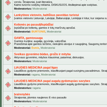
verslu. Straipsniai, įvairi literatūra.
Kaimo turizmo sodybų reklama. DISKUSIJOS. Atsiliepimai apie sodybas.
Moderatorius:
Moderatoriai
Lankytinos vietovės, baltiškas paveldas turistui
Įvairios vietovės Lietuvoje, Latvijoje, Baltarusijoje, Lenkijoje ir kitur, kur siejama 
Kelionės po pasaulį/Ispūdžiai
Įspūdžiai po kelionių, gamtos ir kitų maršrutų aprašai.
Moderatoriai:
BURTONIS
,
Moderatoriai
GAMTA, gamtosauga
Gamtos kurijina: augalija, gyvūnija, vabzdžiai.
Pranešimai apie gamtos teršimo, niokojimo atvejus ir saugojimą. Saugomų teritori
Moderatoriai:
Esmis
,
Moderatoriai
Sveikas gyvenimo būdas, grožis ir mityba
Aktyvaus gyvenimo, mitybos klausimai, patarimai, diskusijos.
Moderatorius:
Moderatoriai
LIAUDIES MEDICINA pagal ligas
Liaudiškos gydymo priemonės, klasifikuojant pagal susirgimų pavadinimus. Straips
Moderatoriai:
ragana
,
Moderatoriai
LIAUDIES MEDICINA pagal augalų gydomąsias savybes
Liaudiškos gydymo priemonės, klasifikuojant augalų gydomąsias savybes. Straipsn
Moderatorius:
ragana
Įvairenybės
Straipsniai, įdomios naujienos iš viso pasaulio
Moderatorius:
Moderatoriai