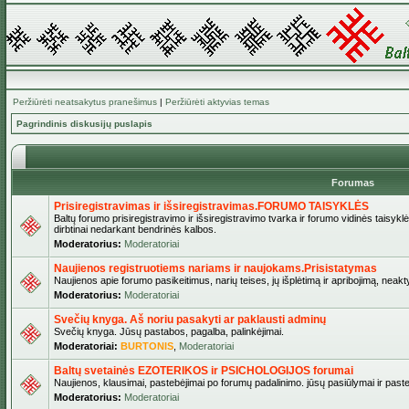
Peržiūrėti neatsakytus pranešimus
|
Peržiūrėti aktyvias temas
Pagrindinis diskusijų puslapis
Forumas
Prisiregistravimas ir išsiregistravimas.FORUMO TAISYKLĖS
Baltų forumo prisiregistravimo ir išsiregistravimo tvarka ir forumo vidinės taisykl
dirbtinai nedarkant bendrinės kalbos.
Moderatorius:
Moderatoriai
Naujienos registruotiems nariams ir naujokams.Prisistatymas
Naujienos apie forumo pasikeitimus, narių teises, jų išplėtimą ir apribojimą, neakt
Moderatorius:
Moderatoriai
Svečių knyga. Aš noriu pasakyti ar paklausti adminų
Svečių knyga. Jūsų pastabos, pagalba, palinkėjimai.
Moderatoriai:
BURTONIS
,
Moderatoriai
Baltų svetainės EZOTERIKOS ir PSICHOLOGIJOS forumai
Naujienos, klausimai, pastebėjimai po forumų padalinimo. jūsų pasiūlymai ir paste
Moderatorius:
Moderatoriai