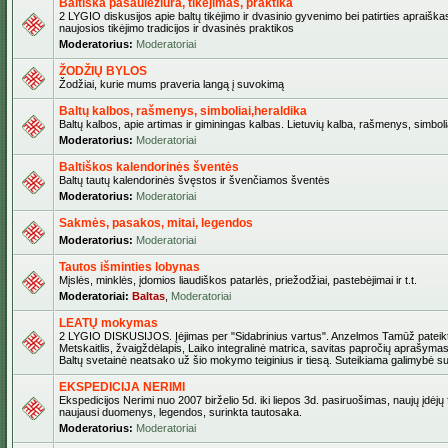
Baltiška pasaulėžiūra, tikėjimas, praktika
2 LYGIO diskusijos apie baltų tikėjimo ir dvasinio gyvenimo bei patirties apraiškas
naujosios tikėjimo tradicijos ir dvasinės praktikos
Moderatorius:
Moderatoriai
ŽODŽIŲ BYLOS
Žodžiai, kurie mums praveria langą į suvokimą
Baltų kalbos, rašmenys, simboliai,heraldika
Baltų kalbos, apie artimas ir giminingas kalbas. Lietuvių kalba, rašmenys, simbolia
Moderatorius:
Moderatoriai
Baltiškos kalendorinės šventės
Baltų tautų kalendorinės švęstos ir švenčiamos šventės
Moderatorius:
Moderatoriai
Sakmės, pasakos, mitai, legendos
Moderatorius:
Moderatoriai
Tautos išminties lobynas
Mįslės, minklės, įdomios liaudiškos patarlės, priežodžiai, pastebėjimai ir t.t.
Moderatoriai:
Baltas
,
Moderatoriai
LEATŲ mokymas
2 LYGIO DISKUSIJOS. Įėjimas per "Sidabrinius vartus". Anzelmos Tamūž pateikta
Metskaitlis, žvaigždėlapis, Laiko integralinė matrica, savitas papročių aprašymas
Baltų svetainė neatsako už šio mokymo teiginius ir tiesą. Suteikiama galimybė sus
EKSPEDICIJA NERIMI
Ekspedicijos Nerimi nuo 2007 birželio 5d. iki liepos 3d. pasiruošimas, naujų įdėjų
naujausi duomenys, legendos, surinkta tautosaka.
Moderatorius:
Moderatoriai