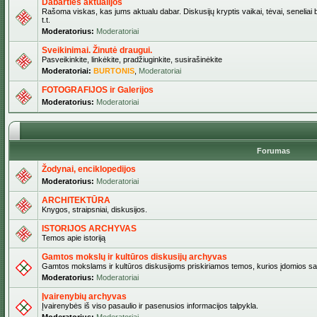
Dabarties aktualijos
Rašoma viskas, kas jums aktualu dabar. Diskusijų kryptis vaikai, tėvai, seneliai b
t.t.
Moderatorius:
Moderatoriai
Sveikinimai. Žinutė draugui.
Pasveikinkite, linkėkite, pradžiuginkite, susirašinėkite
Moderatoriai:
BURTONIS
,
Moderatoriai
FOTOGRAFIJOS ir Galerijos
Moderatorius:
Moderatoriai
Forumas
Žodynai, enciklopedijos
Moderatorius:
Moderatoriai
ARCHITEKTŪRA
Knygos, straipsniai, diskusijos.
ISTORIJOS ARCHYVAS
Temos apie istoriją
Gamtos mokslų ir kultūros diskusijų archyvas
Gamtos mokslams ir kultūros diskusijoms priskiriamos temos, kurios įdomios sa
Moderatorius:
Moderatoriai
Įvairenybių archyvas
Įvairenybės iš viso pasaulio ir pasenusios informacijos talpykla.