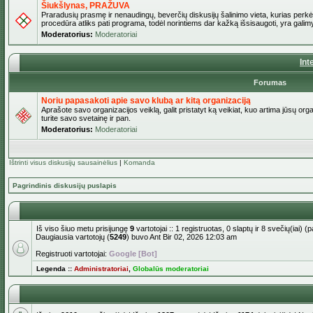
Šiukšlynas, PRAŽUVA
Praradusių prasmę ir nenaudingų, beverčių diskusijų šalinimo vieta, kurias perkėl
procedūra atliks pati programa, todėl norintiems dar kažką išsisaugoti, yra galimy
Moderatorius:
Moderatoriai
Int
Forumas
Noriu papasakoti apie savo klubą ar kitą organizaciją
Aprašote savo organizacijos veiklą, galit pristatyt ką veikiat, kuo artima jūsų org
turite savo svetainę ir pan.
Moderatorius:
Moderatoriai
Ištrinti visus diskusijų sausainėlius
|
Komanda
Pagrindinis diskusijų puslapis
Iš viso šiuo metu prisijungę
9
vartotojai :: 1 registruotas, 0 slaptų ir 8 svečių(iai)
Daugiausia vartotojų (
5249
) buvo Ant Bir 02, 2026 12:03 am
Registruoti vartotojai:
Google [Bot]
Legenda ::
Administratoriai
,
Globalūs moderatoriai