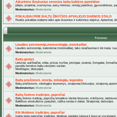
Atkurkime išnykusius senosios baltų kultūros paminklus
Įdėjos, projektai, svarstymai, aukų rinkimas, rėmėjų paieškos, įgyvendinimas, pašv
Moderatorius:
Moderatoriai
POKALBIAI PRIE BALTŲ ŽINYČIOS APVALIOJO DARNOS STALO
Realūs pokalbiai realiame laike apie dvasinius ir kultūrinius dalykus. Aptarimai, d
Forumas
Liaudies astronomija,meteorologija, metskaitliai
Liaudies astronomija, kalendoriai (metskaitliai), laiko skaičiavimai ir kiti matai. Lia
Moderatorius:
Moderatoriai
Baltų gentys
Lietuviai, aukštaičiai, sėliai, prūsai, kuršiai, jotvingiai, skalviai, žemgaliai, žemai
paveldu bendros baltų vienybės vardan.
Medžiagos, diskusijos.
Moderatorius:
Moderatoriai
Baltų priešistorė, istorija, mitologija, legendos
Baltų priešistorės, mitologijos duomenys, straipsniai.Diskusijos, straipsnių aptari
Moderatorius:
Moderatoriai
Baltų šeimos tradicijos, papročiai
Baltų šeimos tradicijų, papročių tematikos.Vardai.Vestuvės, krikštynos, laidotuvė
Baltiškos etnokultūros ypatybės, raiška seniau ir dabar. Straipsniai, diskusijos.
Moderatorius:
Moderatoriai
Kiti tikėjimai, tradicijos, papročiai
Įvairių tautų papročiai, tradicijos, tikėjimai, pasiekę Lietuvą ir buvo ar yra tęsiami.