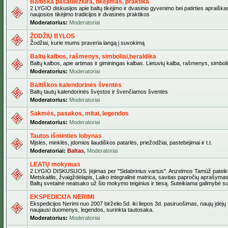
Baltiška pasaulėžiūra, tikėjimas, praktika
2 LYGIO diskusijos apie baltų tikėjimo ir dvasinio gyvenimo bei patirties apraiškas
naujosios tikėjimo tradicijos ir dvasinės praktikos
Moderatorius:
Moderatoriai
ŽODŽIŲ BYLOS
Žodžiai, kurie mums praveria langą į suvokimą
Baltų kalbos, rašmenys, simboliai,heraldika
Baltų kalbos, apie artimas ir giminingas kalbas. Lietuvių kalba, rašmenys, simbolia
Moderatorius:
Moderatoriai
Baltiškos kalendorinės šventės
Baltų tautų kalendorinės švęstos ir švenčiamos šventės
Moderatorius:
Moderatoriai
Sakmės, pasakos, mitai, legendos
Moderatorius:
Moderatoriai
Tautos išminties lobynas
Mįslės, minklės, įdomios liaudiškos patarlės, priežodžiai, pastebėjimai ir t.t.
Moderatoriai:
Baltas
,
Moderatoriai
LEATŲ mokymas
2 LYGIO DISKUSIJOS. Įėjimas per "Sidabrinius vartus". Anzelmos Tamūž pateikta
Metskaitlis, žvaigždėlapis, Laiko integralinė matrica, savitas papročių aprašymas
Baltų svetainė neatsako už šio mokymo teiginius ir tiesą. Suteikiama galimybė sus
EKSPEDICIJA NERIMI
Ekspedicijos Nerimi nuo 2007 birželio 5d. iki liepos 3d. pasiruošimas, naujų įdėjų
naujausi duomenys, legendos, surinkta tautosaka.
Moderatorius:
Moderatoriai