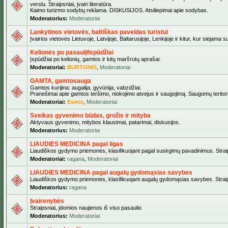
verslu. Straipsniai, įvairi literatūra.
Kaimo turizmo sodybų reklama. DISKUSIJOS. Atsiliepimai apie sodybas.
Moderatorius:
Moderatoriai
Lankytinos vietovės, baltiškas paveldas turistui
Įvairios vietovės Lietuvoje, Latvijoje, Baltarusijoje, Lenkijoje ir kitur, kur siejama 
Kelionės po pasaulį/Ispūdžiai
Įspūdžiai po kelionių, gamtos ir kitų maršrutų aprašai.
Moderatoriai:
BURTONIS
,
Moderatoriai
GAMTA, gamtosauga
Gamtos kurijina: augalija, gyvūnija, vabzdžiai.
Pranešimai apie gamtos teršimo, niokojimo atvejus ir saugojimą. Saugomų teritori
Moderatoriai:
Esmis
,
Moderatoriai
Sveikas gyvenimo būdas, grožis ir mityba
Aktyvaus gyvenimo, mitybos klausimai, patarimai, diskusijos.
Moderatorius:
Moderatoriai
LIAUDIES MEDICINA pagal ligas
Liaudiškos gydymo priemonės, klasifikuojant pagal susirgimų pavadinimus. Straips
Moderatoriai:
ragana
,
Moderatoriai
LIAUDIES MEDICINA pagal augalų gydomąsias savybes
Liaudiškos gydymo priemonės, klasifikuojant augalų gydomąsias savybes. Straipsn
Moderatorius:
ragana
Įvairenybės
Straipsniai, įdomios naujienos iš viso pasaulio
Moderatorius:
Moderatoriai