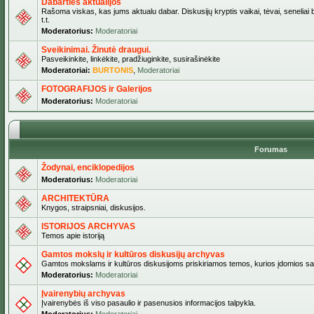
Dabarties aktualijos
Rašoma viskas, kas jums aktualu dabar. Diskusijų kryptis vaikai, tėvai, seneliai b
t.t.
Moderatorius:
Moderatoriai
Sveikinimai. Žinutė draugui.
Pasveikinkite, linkėkite, pradžiuginkite, susirašinėkite
Moderatoriai:
BURTONIS
,
Moderatoriai
FOTOGRAFIJOS ir Galerijos
Moderatorius:
Moderatoriai
Forumas
Žodynai, enciklopedijos
Moderatorius:
Moderatoriai
ARCHITEKTŪRA
Knygos, straipsniai, diskusijos.
ISTORIJOS ARCHYVAS
Temos apie istoriją
Gamtos mokslų ir kultūros diskusijų archyvas
Gamtos mokslams ir kultūros diskusijoms priskiriamos temos, kurios įdomios sa
Moderatorius:
Moderatoriai
Įvairenybių archyvas
Įvairenybės iš viso pasaulio ir pasenusios informacijos talpykla.