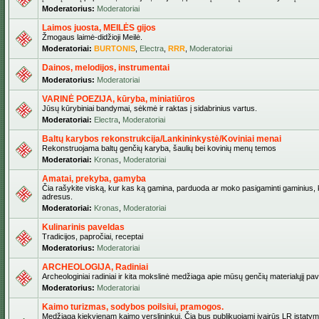
Moderatorius:
Moderatoriai
Laimos juosta, MEILĖS gijos
Žmogaus laimė-didžioji Meilė.
Moderatoriai:
BURTONIS
,
Electra
,
RRR
,
Moderatoriai
Dainos, melodijos, instrumentai
Moderatorius:
Moderatoriai
VARINĖ POEZIJA, kūryba, miniatiūros
Jūsų kūrybiniai bandymai, sėkmė ir raktas į sidabrinius vartus.
Moderatoriai:
Electra
,
Moderatoriai
Baltų karybos rekonstrukcija/Lankininkystė/Koviniai menai
Rekonstruojama baltų genčių karyba, šaulių bei kovinių menų temos
Moderatoriai:
Kronas
,
Moderatoriai
Amatai, prekyba, gamyba
Čia rašykite viską, kur kas ką gamina, parduoda ar moko pasigaminti gaminius, kur
adresus.
Moderatoriai:
Kronas
,
Moderatoriai
Kulinarinis paveldas
Tradicijos, papročiai, receptai
Moderatorius:
Moderatoriai
ARCHEOLOGIJA, Radiniai
Archeologiniai radiniai ir kita mokslinė medžiaga apie mūsų genčių materialųjį pave
Moderatorius:
Moderatoriai
Kaimo turizmas, sodybos poilsiui, pramogos.
Medžiaga kiekvienam kaimo verslininkui. Čia bus publikuojami įvairūs LR įstatymai