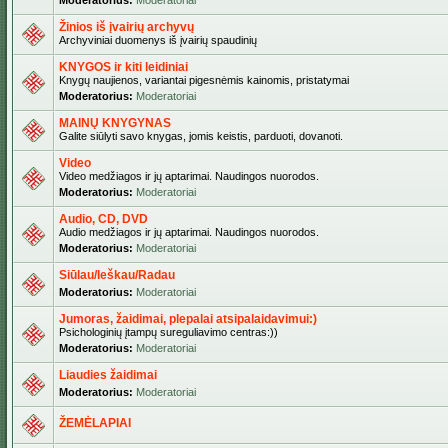
Moderatorius:
Moderatoriai
Žinios iš įvairių archyvų
Archyviniai duomenys iš įvairių spaudinių
KNYGOS ir kiti leidiniai
Knygų naujienos, variantai pigesnėmis kainomis, pristatymai
Moderatorius:
Moderatoriai
MAINŲ KNYGYNAS
Galite siūlyti savo knygas, jomis keistis, parduoti, dovanoti.
Video
Video medžiagos ir jų aptarimai. Naudingos nuorodos.
Moderatorius:
Moderatoriai
Audio, CD, DVD
Audio medžiagos ir jų aptarimai. Naudingos nuorodos.
Moderatorius:
Moderatoriai
Siūlau/Ieškau/Radau
Moderatorius:
Moderatoriai
Jumoras, žaidimai, plepalai atsipalaidavimui:)
Psichologinių įtampų sureguliavimo centras:))
Moderatorius:
Moderatoriai
Liaudies žaidimai
Moderatorius:
Moderatoriai
ŽEMĖLAPIAI