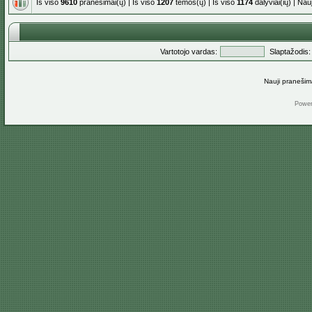
Iš viso
9610
pranešimai(ų) | Iš viso
1207
temos(ų) | Iš viso
1174
dalyviai(ių) | Na
Vartotojo vardas:
Slaptažodis:
Nauji pranešim
Powe