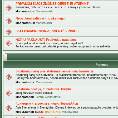
PRIVALOM ŠIUOS ŽMONES GERBTI IR ATSIMINTI
Kurusiems, dirbusiems ir žuvusiems už Lietuvą ir jos laisvę atminti.
Moderatorius:
Moderatoriai
Nepatikimi šaltiniai ir jų skelbėjai
Moderatorius:
Moderatoriai
SKELBIMAI:RENGINIAI, ŠVENTĖS, ŽINIOS
NORIU PAKLAUSTI. Prašyčiau pagalbos
Norite paklausti ar kažką sužinoti, prireikė pagalbos?
Jei kažkuo forumas gali prisidėti prie jūsų problemų sprendimo, tai rašykite,
Forumas
Sidabrinių narių prisistatymas, asmeniniai kambariai
Sidabrinių narių prisistatymas, Po praleidimo pro vartus, prisistatoma per 24 val.
Pasiūlymai bendrai veiklai, bendri susitikimai. Kiekvienas sidabrinis narys turi s
Moderatorius:
Moderatoriai
Sidabrinė poezija, miniatiūros, kūryba
Jūsų kūryba ir sielos polėkiai.
Moderatoriai:
Electra
,
Moderatoriai
Šventvietės, Dievai ir Deivės, švenraščiai
Apie šventvietes ir šventyklas, Dievus ir deives bei senojo pasaulio dvasias. Arij
Moderatoriai:
Baltas
,
BURTONIS
,
Moderatoriai