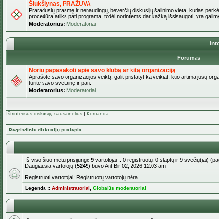
Šiukšlynas, PRAŽUVA
Praradusių prasmę ir nenaudingų, beverčių diskusijų šalinimo vieta, kurias perkėl
procedūra atliks pati programa, todėl norintiems dar kažką išsisaugoti, yra galimy
Moderatorius:
Moderatoriai
Int
Forumas
Noriu papasakoti apie savo klubą ar kitą organizaciją
Aprašote savo organizacijos veiklą, galit pristatyt ką veikiat, kuo artima jūsų org
turite savo svetainę ir pan.
Moderatorius:
Moderatoriai
Ištrinti visus diskusijų sausainėlius
|
Komanda
Pagrindinis diskusijų puslapis
Iš viso šiuo metu prisijungę
9
vartotojai :: 0 registruotų, 0 slaptų ir 9 svečių(iai) 
Daugiausia vartotojų (
5249
) buvo Ant Bir 02, 2026 12:03 am
Registruoti vartotojai: Registruotų vartotojų nėra
Legenda ::
Administratoriai
,
Globalūs moderatoriai