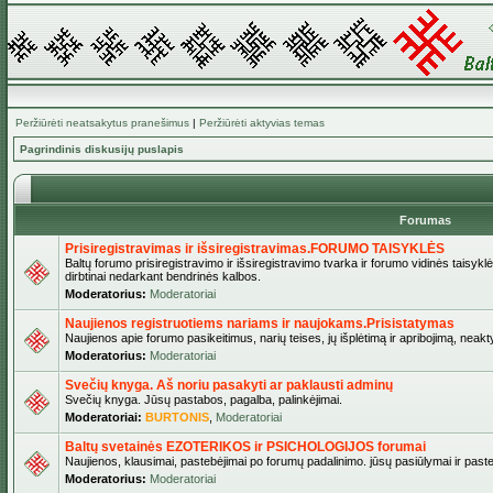
Peržiūrėti neatsakytus pranešimus
|
Peržiūrėti aktyvias temas
Pagrindinis diskusijų puslapis
Forumas
Prisiregistravimas ir išsiregistravimas.FORUMO TAISYKLĖS
Baltų forumo prisiregistravimo ir išsiregistravimo tvarka ir forumo vidinės taisykl
dirbtinai nedarkant bendrinės kalbos.
Moderatorius:
Moderatoriai
Naujienos registruotiems nariams ir naujokams.Prisistatymas
Naujienos apie forumo pasikeitimus, narių teises, jų išplėtimą ir apribojimą, neakt
Moderatorius:
Moderatoriai
Svečių knyga. Aš noriu pasakyti ar paklausti adminų
Svečių knyga. Jūsų pastabos, pagalba, palinkėjimai.
Moderatoriai:
BURTONIS
,
Moderatoriai
Baltų svetainės EZOTERIKOS ir PSICHOLOGIJOS forumai
Naujienos, klausimai, pastebėjimai po forumų padalinimo. jūsų pasiūlymai ir paste
Moderatorius:
Moderatoriai