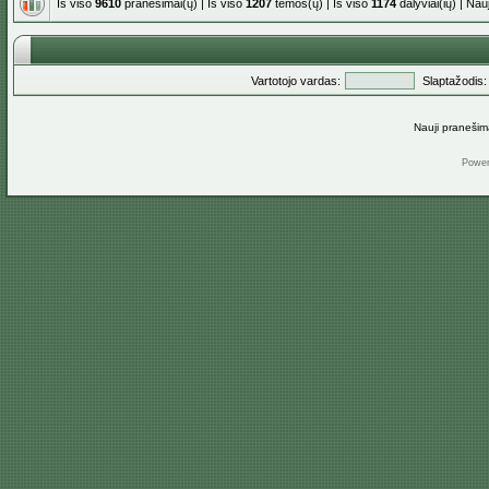
Iš viso
9610
pranešimai(ų) | Iš viso
1207
temos(ų) | Iš viso
1174
dalyviai(ių) | Na
Vartotojo vardas:
Slaptažodis:
Nauji pranešim
Powe