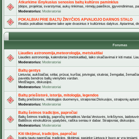
Atkurkime išnykusius senosios baltų kultūros paminklus
Įdėjos, projektai, svarstymai, aukų rinkimas, rėmėjų paieškos, įgyvendinimas, pašv
Moderatorius:
Moderatoriai
POKALBIAI PRIE BALTŲ ŽINYČIOS APVALIOJO DARNOS STALO
Realūs pokalbiai realiame laike apie dvasinius ir kultūrinius dalykus. Aptarimai, d
Forumas
Liaudies astronomija,meteorologija, metskaitliai
Liaudies astronomija, kalendoriai (metskaitliai), laiko skaičiavimai ir kiti matai. Lia
Moderatorius:
Moderatoriai
Baltų gentys
Lietuviai, aukštaičiai, sėliai, prūsai, kuršiai, jotvingiai, skalviai, žemgaliai, žemai
paveldu bendros baltų vienybės vardan.
Medžiagos, diskusijos.
Moderatorius:
Moderatoriai
Baltų priešistorė, istorija, mitologija, legendos
Baltų priešistorės, mitologijos duomenys, straipsniai.Diskusijos, straipsnių aptari
Moderatorius:
Moderatoriai
Baltų šeimos tradicijos, papročiai
Baltų šeimos tradicijų, papročių tematikos.Vardai.Vestuvės, krikštynos, laidotuvė
Baltiškos etnokultūros ypatybės, raiška seniau ir dabar. Straipsniai, diskusijos.
Moderatorius:
Moderatoriai
Kiti tikėjimai, tradicijos, papročiai
Įvairių tautų papročiai, tradicijos, tikėjimai, pasiekę Lietuvą ir buvo ar yra tęsiami.