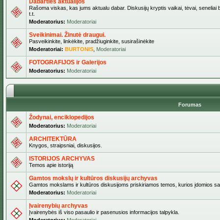
Dabarties aktualijos
Rašoma viskas, kas jums aktualu dabar. Diskusijų kryptis vaikai, tėvai, seneliai b
t.t.
Moderatorius:
Moderatoriai
Sveikinimai. Žinutė draugui.
Pasveikinkite, linkėkite, pradžiuginkite, susirašinėkite
Moderatoriai:
BURTONIS
,
Moderatoriai
FOTOGRAFIJOS ir Galerijos
Moderatorius:
Moderatoriai
Forumas
Žodynai, enciklopedijos
Moderatorius:
Moderatoriai
ARCHITEKTŪRA
Knygos, straipsniai, diskusijos.
ISTORIJOS ARCHYVAS
Temos apie istoriją
Gamtos mokslų ir kultūros diskusijų archyvas
Gamtos mokslams ir kultūros diskusijoms priskiriamos temos, kurios įdomios sa
Moderatorius:
Moderatoriai
Įvairenybių archyvas
Įvairenybės iš viso pasaulio ir pasenusios informacijos talpykla.