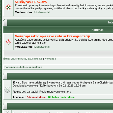
Šiukšlynas, PRAŽUVA
Praradusių prasmę ir nenaudingų, beverčių diskusijų šalinimo vieta, kurias perkėl
procedūra atliks pati programa, todėl norintiems dar kažką išsisaugoti, yra galimy
Moderatorius:
Moderatoriai
Int
Forumas
Noriu papasakoti apie savo klubą ar kitą organizaciją
Aprašote savo organizacijos veiklą, galit pristatyt ką veikiat, kuo artima jūsų org
turite savo svetainę ir pan.
Moderatorius:
Moderatoriai
Ištrinti visus diskusijų sausainėlius
|
Komanda
Pagrindinis diskusijų puslapis
Iš viso šiuo metu prisijungę
6
vartotojai :: 0 registruotų, 0 slaptų ir 6 svečių(iai) 
Daugiausia vartotojų (
5249
) buvo Ant Bir 02, 2026 12:03 am
Registruoti vartotojai: Registruotų vartotojų nėra
Legenda ::
Administratoriai
,
Globalūs moderatoriai