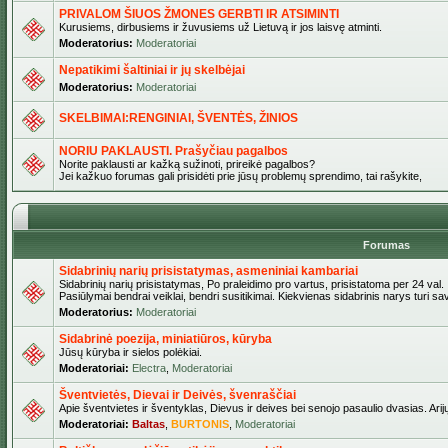
PRIVALOM ŠIUOS ŽMONES GERBTI IR ATSIMINTI
Kurusiems, dirbusiems ir žuvusiems už Lietuvą ir jos laisvę atminti.
Moderatorius:
Moderatoriai
Nepatikimi šaltiniai ir jų skelbėjai
Moderatorius:
Moderatoriai
SKELBIMAI:RENGINIAI, ŠVENTĖS, ŽINIOS
NORIU PAKLAUSTI. Prašyčiau pagalbos
Norite paklausti ar kažką sužinoti, prireikė pagalbos?
Jei kažkuo forumas gali prisidėti prie jūsų problemų sprendimo, tai rašykite,
Forumas
Sidabrinių narių prisistatymas, asmeniniai kambariai
Sidabrinių narių prisistatymas, Po praleidimo pro vartus, prisistatoma per 24 val.
Pasiūlymai bendrai veiklai, bendri susitikimai. Kiekvienas sidabrinis narys turi s
Moderatorius:
Moderatoriai
Sidabrinė poezija, miniatiūros, kūryba
Jūsų kūryba ir sielos polėkiai.
Moderatoriai:
Electra
,
Moderatoriai
Šventvietės, Dievai ir Deivės, švenraščiai
Apie šventvietes ir šventyklas, Dievus ir deives bei senojo pasaulio dvasias. Arij
Moderatoriai:
Baltas
,
BURTONIS
,
Moderatoriai