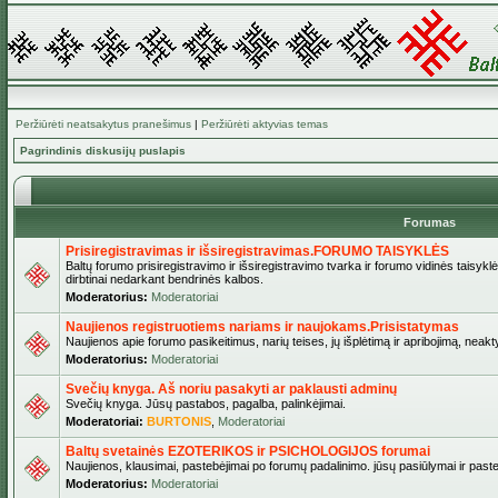
Peržiūrėti neatsakytus pranešimus
|
Peržiūrėti aktyvias temas
Pagrindinis diskusijų puslapis
Forumas
Prisiregistravimas ir išsiregistravimas.FORUMO TAISYKLĖS
Baltų forumo prisiregistravimo ir išsiregistravimo tvarka ir forumo vidinės taisykl
dirbtinai nedarkant bendrinės kalbos.
Moderatorius:
Moderatoriai
Naujienos registruotiems nariams ir naujokams.Prisistatymas
Naujienos apie forumo pasikeitimus, narių teises, jų išplėtimą ir apribojimą, neakt
Moderatorius:
Moderatoriai
Svečių knyga. Aš noriu pasakyti ar paklausti adminų
Svečių knyga. Jūsų pastabos, pagalba, palinkėjimai.
Moderatoriai:
BURTONIS
,
Moderatoriai
Baltų svetainės EZOTERIKOS ir PSICHOLOGIJOS forumai
Naujienos, klausimai, pastebėjimai po forumų padalinimo. jūsų pasiūlymai ir paste
Moderatorius:
Moderatoriai