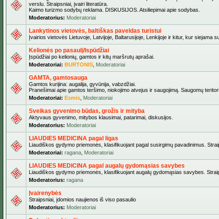
verslu. Straipsniai, įvairi literatūra.
Kaimo turizmo sodybų reklama. DISKUSIJOS. Atsiliepimai apie sodybas.
Moderatorius:
Moderatoriai
Lankytinos vietovės, baltiškas paveldas turistui
Įvairios vietovės Lietuvoje, Latvijoje, Baltarusijoje, Lenkijoje ir kitur, kur siejama 
Kelionės po pasaulį/Ispūdžiai
Įspūdžiai po kelionių, gamtos ir kitų maršrutų aprašai.
Moderatoriai:
BURTONIS
,
Moderatoriai
GAMTA, gamtosauga
Gamtos kurijina: augalija, gyvūnija, vabzdžiai.
Pranešimai apie gamtos teršimo, niokojimo atvejus ir saugojimą. Saugomų teritori
Moderatoriai:
Esmis
,
Moderatoriai
Sveikas gyvenimo būdas, grožis ir mityba
Aktyvaus gyvenimo, mitybos klausimai, patarimai, diskusijos.
Moderatorius:
Moderatoriai
LIAUDIES MEDICINA pagal ligas
Liaudiškos gydymo priemonės, klasifikuojant pagal susirgimų pavadinimus. Straips
Moderatoriai:
ragana
,
Moderatoriai
LIAUDIES MEDICINA pagal augalų gydomąsias savybes
Liaudiškos gydymo priemonės, klasifikuojant augalų gydomąsias savybes. Straipsn
Moderatorius:
ragana
Įvairenybės
Straipsniai, įdomios naujienos iš viso pasaulio
Moderatorius:
Moderatoriai