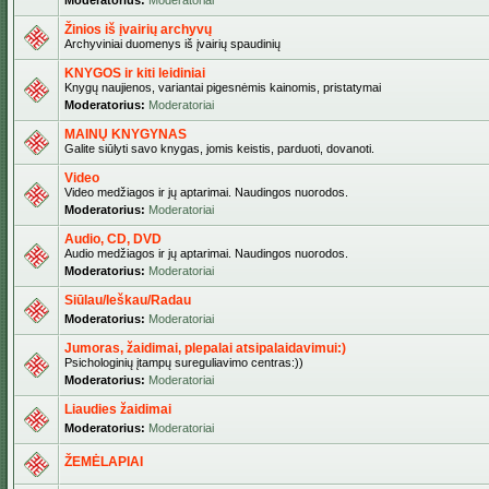
Moderatorius:
Moderatoriai
Žinios iš įvairių archyvų
Archyviniai duomenys iš įvairių spaudinių
KNYGOS ir kiti leidiniai
Knygų naujienos, variantai pigesnėmis kainomis, pristatymai
Moderatorius:
Moderatoriai
MAINŲ KNYGYNAS
Galite siūlyti savo knygas, jomis keistis, parduoti, dovanoti.
Video
Video medžiagos ir jų aptarimai. Naudingos nuorodos.
Moderatorius:
Moderatoriai
Audio, CD, DVD
Audio medžiagos ir jų aptarimai. Naudingos nuorodos.
Moderatorius:
Moderatoriai
Siūlau/Ieškau/Radau
Moderatorius:
Moderatoriai
Jumoras, žaidimai, plepalai atsipalaidavimui:)
Psichologinių įtampų sureguliavimo centras:))
Moderatorius:
Moderatoriai
Liaudies žaidimai
Moderatorius:
Moderatoriai
ŽEMĖLAPIAI