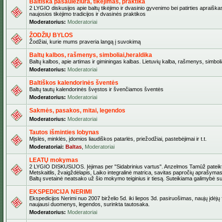
Baltiška pasaulėžiūra, tikėjimas, praktika
2 LYGIO diskusijos apie baltų tikėjimo ir dvasinio gyvenimo bei patirties apraiškas
naujosios tikėjimo tradicijos ir dvasinės praktikos
Moderatorius:
Moderatoriai
ŽODŽIŲ BYLOS
Žodžiai, kurie mums praveria langą į suvokimą
Baltų kalbos, rašmenys, simboliai,heraldika
Baltų kalbos, apie artimas ir giminingas kalbas. Lietuvių kalba, rašmenys, simbolia
Moderatorius:
Moderatoriai
Baltiškos kalendorinės šventės
Baltų tautų kalendorinės švęstos ir švenčiamos šventės
Moderatorius:
Moderatoriai
Sakmės, pasakos, mitai, legendos
Moderatorius:
Moderatoriai
Tautos išminties lobynas
Mįslės, minklės, įdomios liaudiškos patarlės, priežodžiai, pastebėjimai ir t.t.
Moderatoriai:
Baltas
,
Moderatoriai
LEATŲ mokymas
2 LYGIO DISKUSIJOS. Įėjimas per "Sidabrinius vartus". Anzelmos Tamūž pateikta
Metskaitlis, žvaigždėlapis, Laiko integralinė matrica, savitas papročių aprašymas
Baltų svetainė neatsako už šio mokymo teiginius ir tiesą. Suteikiama galimybė sus
EKSPEDICIJA NERIMI
Ekspedicijos Nerimi nuo 2007 birželio 5d. iki liepos 3d. pasiruošimas, naujų įdėjų
naujausi duomenys, legendos, surinkta tautosaka.
Moderatorius:
Moderatoriai