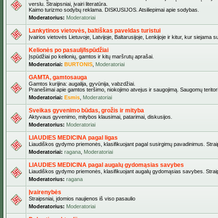
verslu. Straipsniai, įvairi literatūra.
Kaimo turizmo sodybų reklama. DISKUSIJOS. Atsiliepimai apie sodybas.
Moderatorius:
Moderatoriai
Lankytinos vietovės, baltiškas paveldas turistui
Įvairios vietovės Lietuvoje, Latvijoje, Baltarusijoje, Lenkijoje ir kitur, kur siejama 
Kelionės po pasaulį/Ispūdžiai
Įspūdžiai po kelionių, gamtos ir kitų maršrutų aprašai.
Moderatoriai:
BURTONIS
,
Moderatoriai
GAMTA, gamtosauga
Gamtos kurijina: augalija, gyvūnija, vabzdžiai.
Pranešimai apie gamtos teršimo, niokojimo atvejus ir saugojimą. Saugomų teritori
Moderatoriai:
Esmis
,
Moderatoriai
Sveikas gyvenimo būdas, grožis ir mityba
Aktyvaus gyvenimo, mitybos klausimai, patarimai, diskusijos.
Moderatorius:
Moderatoriai
LIAUDIES MEDICINA pagal ligas
Liaudiškos gydymo priemonės, klasifikuojant pagal susirgimų pavadinimus. Straips
Moderatoriai:
ragana
,
Moderatoriai
LIAUDIES MEDICINA pagal augalų gydomąsias savybes
Liaudiškos gydymo priemonės, klasifikuojant augalų gydomąsias savybes. Straipsn
Moderatorius:
ragana
Įvairenybės
Straipsniai, įdomios naujienos iš viso pasaulio
Moderatorius:
Moderatoriai