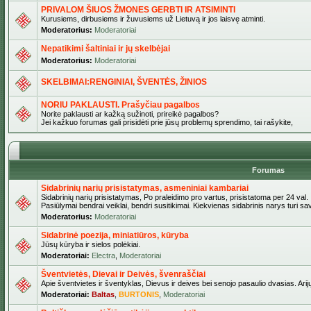
PRIVALOM ŠIUOS ŽMONES GERBTI IR ATSIMINTI
Kurusiems, dirbusiems ir žuvusiems už Lietuvą ir jos laisvę atminti.
Moderatorius:
Moderatoriai
Nepatikimi šaltiniai ir jų skelbėjai
Moderatorius:
Moderatoriai
SKELBIMAI:RENGINIAI, ŠVENTĖS, ŽINIOS
NORIU PAKLAUSTI. Prašyčiau pagalbos
Norite paklausti ar kažką sužinoti, prireikė pagalbos?
Jei kažkuo forumas gali prisidėti prie jūsų problemų sprendimo, tai rašykite,
Forumas
Sidabrinių narių prisistatymas, asmeniniai kambariai
Sidabrinių narių prisistatymas, Po praleidimo pro vartus, prisistatoma per 24 val.
Pasiūlymai bendrai veiklai, bendri susitikimai. Kiekvienas sidabrinis narys turi s
Moderatorius:
Moderatoriai
Sidabrinė poezija, miniatiūros, kūryba
Jūsų kūryba ir sielos polėkiai.
Moderatoriai:
Electra
,
Moderatoriai
Šventvietės, Dievai ir Deivės, švenraščiai
Apie šventvietes ir šventyklas, Dievus ir deives bei senojo pasaulio dvasias. Arij
Moderatoriai:
Baltas
,
BURTONIS
,
Moderatoriai