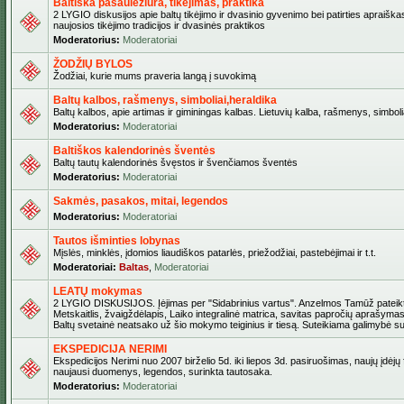
Baltiška pasaulėžiūra, tikėjimas, praktika
2 LYGIO diskusijos apie baltų tikėjimo ir dvasinio gyvenimo bei patirties apraiškas
naujosios tikėjimo tradicijos ir dvasinės praktikos
Moderatorius:
Moderatoriai
ŽODŽIŲ BYLOS
Žodžiai, kurie mums praveria langą į suvokimą
Baltų kalbos, rašmenys, simboliai,heraldika
Baltų kalbos, apie artimas ir giminingas kalbas. Lietuvių kalba, rašmenys, simbolia
Moderatorius:
Moderatoriai
Baltiškos kalendorinės šventės
Baltų tautų kalendorinės švęstos ir švenčiamos šventės
Moderatorius:
Moderatoriai
Sakmės, pasakos, mitai, legendos
Moderatorius:
Moderatoriai
Tautos išminties lobynas
Mįslės, minklės, įdomios liaudiškos patarlės, priežodžiai, pastebėjimai ir t.t.
Moderatoriai:
Baltas
,
Moderatoriai
LEATŲ mokymas
2 LYGIO DISKUSIJOS. Įėjimas per "Sidabrinius vartus". Anzelmos Tamūž pateikta
Metskaitlis, žvaigždėlapis, Laiko integralinė matrica, savitas papročių aprašymas
Baltų svetainė neatsako už šio mokymo teiginius ir tiesą. Suteikiama galimybė sus
EKSPEDICIJA NERIMI
Ekspedicijos Nerimi nuo 2007 birželio 5d. iki liepos 3d. pasiruošimas, naujų įdėjų
naujausi duomenys, legendos, surinkta tautosaka.
Moderatorius:
Moderatoriai