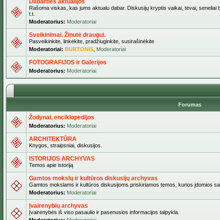
Dabarties aktualijos
Rašoma viskas, kas jums aktualu dabar. Diskusijų kryptis vaikai, tėvai, seneliai b
t.t.
Moderatorius:
Moderatoriai
Sveikinimai. Žinutė draugui.
Pasveikinkite, linkėkite, pradžiuginkite, susirašinėkite
Moderatoriai:
BURTONIS
,
Moderatoriai
FOTOGRAFIJOS ir Galerijos
Moderatorius:
Moderatoriai
Forumas
Žodynai, enciklopedijos
Moderatorius:
Moderatoriai
ARCHITEKTŪRA
Knygos, straipsniai, diskusijos.
ISTORIJOS ARCHYVAS
Temos apie istoriją
Gamtos mokslų ir kultūros diskusijų archyvas
Gamtos mokslams ir kultūros diskusijoms priskiriamos temos, kurios įdomios sa
Moderatorius:
Moderatoriai
Įvairenybių archyvas
Įvairenybės iš viso pasaulio ir pasenusios informacijos talpykla.