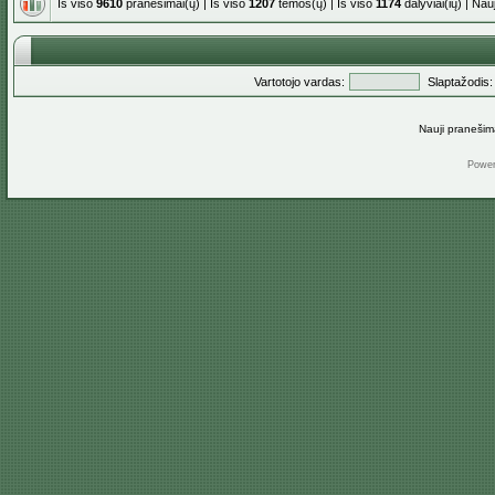
Iš viso
9610
pranešimai(ų) | Iš viso
1207
temos(ų) | Iš viso
1174
dalyviai(ių) | Na
Vartotojo vardas:
Slaptažodis:
Nauji pranešim
Powe