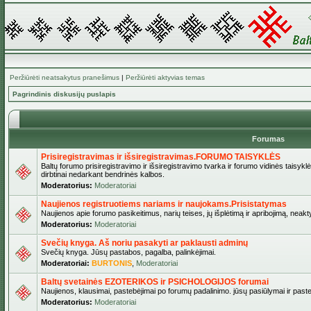
Peržiūrėti neatsakytus pranešimus
|
Peržiūrėti aktyvias temas
Pagrindinis diskusijų puslapis
Forumas
Prisiregistravimas ir išsiregistravimas.FORUMO TAISYKLĖS
Baltų forumo prisiregistravimo ir išsiregistravimo tvarka ir forumo vidinės taisykl
dirbtinai nedarkant bendrinės kalbos.
Moderatorius:
Moderatoriai
Naujienos registruotiems nariams ir naujokams.Prisistatymas
Naujienos apie forumo pasikeitimus, narių teises, jų išplėtimą ir apribojimą, neakt
Moderatorius:
Moderatoriai
Svečių knyga. Aš noriu pasakyti ar paklausti adminų
Svečių knyga. Jūsų pastabos, pagalba, palinkėjimai.
Moderatoriai:
BURTONIS
,
Moderatoriai
Baltų svetainės EZOTERIKOS ir PSICHOLOGIJOS forumai
Naujienos, klausimai, pastebėjimai po forumų padalinimo. jūsų pasiūlymai ir paste
Moderatorius:
Moderatoriai