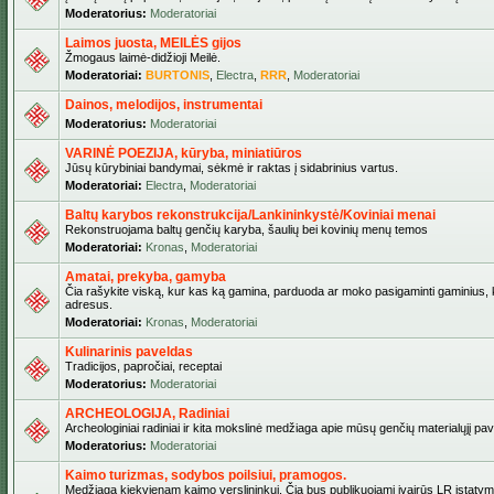
Moderatorius:
Moderatoriai
Laimos juosta, MEILĖS gijos
Žmogaus laimė-didžioji Meilė.
Moderatoriai:
BURTONIS
,
Electra
,
RRR
,
Moderatoriai
Dainos, melodijos, instrumentai
Moderatorius:
Moderatoriai
VARINĖ POEZIJA, kūryba, miniatiūros
Jūsų kūrybiniai bandymai, sėkmė ir raktas į sidabrinius vartus.
Moderatoriai:
Electra
,
Moderatoriai
Baltų karybos rekonstrukcija/Lankininkystė/Koviniai menai
Rekonstruojama baltų genčių karyba, šaulių bei kovinių menų temos
Moderatoriai:
Kronas
,
Moderatoriai
Amatai, prekyba, gamyba
Čia rašykite viską, kur kas ką gamina, parduoda ar moko pasigaminti gaminius, kur
adresus.
Moderatoriai:
Kronas
,
Moderatoriai
Kulinarinis paveldas
Tradicijos, papročiai, receptai
Moderatorius:
Moderatoriai
ARCHEOLOGIJA, Radiniai
Archeologiniai radiniai ir kita mokslinė medžiaga apie mūsų genčių materialųjį pave
Moderatorius:
Moderatoriai
Kaimo turizmas, sodybos poilsiui, pramogos.
Medžiaga kiekvienam kaimo verslininkui. Čia bus publikuojami įvairūs LR įstatymai