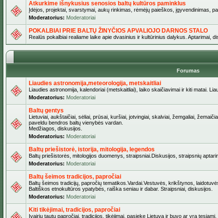
Atkurkime išnykusius senosios baltų kultūros paminklus
Įdėjos, projektai, svarstymai, aukų rinkimas, rėmėjų paieškos, įgyvendinimas, pašv
Moderatorius:
Moderatoriai
POKALBIAI PRIE BALTŲ ŽINYČIOS APVALIOJO DARNOS STALO
Realūs pokalbiai realiame laike apie dvasinius ir kultūrinius dalykus. Aptarimai, d
Forumas
Liaudies astronomija,meteorologija, metskaitliai
Liaudies astronomija, kalendoriai (metskaitliai), laiko skaičiavimai ir kiti matai. Lia
Moderatorius:
Moderatoriai
Baltų gentys
Lietuviai, aukštaičiai, sėliai, prūsai, kuršiai, jotvingiai, skalviai, žemgaliai, žemai
paveldu bendros baltų vienybės vardan.
Medžiagos, diskusijos.
Moderatorius:
Moderatoriai
Baltų priešistorė, istorija, mitologija, legendos
Baltų priešistorės, mitologijos duomenys, straipsniai.Diskusijos, straipsnių aptari
Moderatorius:
Moderatoriai
Baltų šeimos tradicijos, papročiai
Baltų šeimos tradicijų, papročių tematikos.Vardai.Vestuvės, krikštynos, laidotuvė
Baltiškos etnokultūros ypatybės, raiška seniau ir dabar. Straipsniai, diskusijos.
Moderatorius:
Moderatoriai
Kiti tikėjimai, tradicijos, papročiai
Įvairių tautų papročiai, tradicijos, tikėjimai, pasiekę Lietuvą ir buvo ar yra tęsiami.