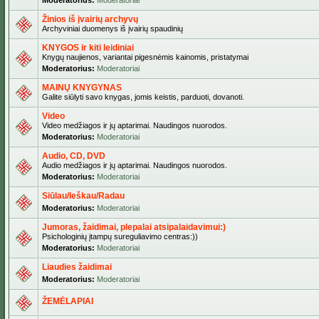
Moderatorius:
Moderatoriai
Žinios iš įvairių archyvų
Archyviniai duomenys iš įvairių spaudinių
KNYGOS ir kiti leidiniai
Knygų naujienos, variantai pigesnėmis kainomis, pristatymai
Moderatorius:
Moderatoriai
MAINŲ KNYGYNAS
Galite siūlyti savo knygas, jomis keistis, parduoti, dovanoti.
Video
Video medžiagos ir jų aptarimai. Naudingos nuorodos.
Moderatorius:
Moderatoriai
Audio, CD, DVD
Audio medžiagos ir jų aptarimai. Naudingos nuorodos.
Moderatorius:
Moderatoriai
Siūlau/Ieškau/Radau
Moderatorius:
Moderatoriai
Jumoras, žaidimai, plepalai atsipalaidavimui:)
Psichologinių įtampų sureguliavimo centras:))
Moderatorius:
Moderatoriai
Liaudies žaidimai
Moderatorius:
Moderatoriai
ŽEMĖLAPIAI