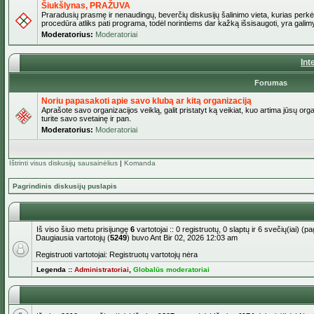
Šiukšlynas, PRAŽUVA
Praradusių prasmę ir nenaudingų, beverčių diskusijų šalinimo vieta, kurias perkėl
procedūra atliks pati programa, todėl norintiems dar kažką išsisaugoti, yra galimy
Moderatorius:
Moderatoriai
Int
Forumas
Noriu papasakoti apie savo klubą ar kitą organizaciją
Aprašote savo organizacijos veiklą, galit pristatyt ką veikiat, kuo artima jūsų org
turite savo svetainę ir pan.
Moderatorius:
Moderatoriai
Ištrinti visus diskusijų sausainėlius
|
Komanda
Pagrindinis diskusijų puslapis
Iš viso šiuo metu prisijungę
6
vartotojai :: 0 registruotų, 0 slaptų ir 6 svečių(iai) 
Daugiausia vartotojų (
5249
) buvo Ant Bir 02, 2026 12:03 am
Registruoti vartotojai: Registruotų vartotojų nėra
Legenda ::
Administratoriai
,
Globalūs moderatoriai