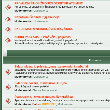
PRIVALOM ŠIUOS ŽMONES GERBTI IR ATSIMINTI
Kurusiems, dirbusiems ir žuvusiems už Lietuvą ir jos laisvę atminti.
Moderatorius:
Moderatoriai
Nepatikimi šaltiniai ir jų skelbėjai
Moderatorius:
Moderatoriai
SKELBIMAI:RENGINIAI, ŠVENTĖS, ŽINIOS
NORIU PAKLAUSTI. Prašyčiau pagalbos
Norite paklausti ar kažką sužinoti, prireikė pagalbos?
Jei kažkuo forumas gali prisidėti prie jūsų problemų sprendimo, tai rašykite,
Forumas
Sidabrinių narių prisistatymas, asmeniniai kambariai
Sidabrinių narių prisistatymas, Po praleidimo pro vartus, prisistatoma per 24 val.
Pasiūlymai bendrai veiklai, bendri susitikimai. Kiekvienas sidabrinis narys turi s
Moderatorius:
Moderatoriai
Sidabrinė poezija, miniatiūros, kūryba
Jūsų kūryba ir sielos polėkiai.
Moderatoriai:
Electra
,
Moderatoriai
Šventvietės, Dievai ir Deivės, švenraščiai
Apie šventvietes ir šventyklas, Dievus ir deives bei senojo pasaulio dvasias. Arij
Moderatoriai:
Baltas
,
BURTONIS
,
Moderatoriai