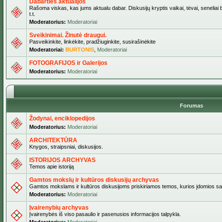
Dabarties aktualijos
Rašoma viskas, kas jums aktualu dabar. Diskusijų kryptis vaikai, tėvai, seneliai b
t.t.
Moderatorius:
Moderatoriai
Sveikinimai. Žinutė draugui.
Pasveikinkite, linkėkite, pradžiuginkite, susirašinėkite
Moderatoriai:
BURTONIS
,
Moderatoriai
FOTOGRAFIJOS ir Galerijos
Moderatorius:
Moderatoriai
Forumas
Žodynai, enciklopedijos
Moderatorius:
Moderatoriai
ARCHITEKTŪRA
Knygos, straipsniai, diskusijos.
ISTORIJOS ARCHYVAS
Temos apie istoriją
Gamtos mokslų ir kultūros diskusijų archyvas
Gamtos mokslams ir kultūros diskusijoms priskiriamos temos, kurios įdomios sa
Moderatorius:
Moderatoriai
Įvairenybių archyvas
Įvairenybės iš viso pasaulio ir pasenusios informacijos talpykla.