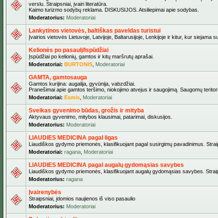
verslu. Straipsniai, įvairi literatūra.
Kaimo turizmo sodybų reklama. DISKUSIJOS. Atsiliepimai apie sodybas.
Moderatorius:
Moderatoriai
Lankytinos vietovės, baltiškas paveldas turistui
Įvairios vietovės Lietuvoje, Latvijoje, Baltarusijoje, Lenkijoje ir kitur, kur siejama 
Kelionės po pasaulį/Ispūdžiai
Įspūdžiai po kelionių, gamtos ir kitų maršrutų aprašai.
Moderatoriai:
BURTONIS
,
Moderatoriai
GAMTA, gamtosauga
Gamtos kurijina: augalija, gyvūnija, vabzdžiai.
Pranešimai apie gamtos teršimo, niokojimo atvejus ir saugojimą. Saugomų teritori
Moderatoriai:
Esmis
,
Moderatoriai
Sveikas gyvenimo būdas, grožis ir mityba
Aktyvaus gyvenimo, mitybos klausimai, patarimai, diskusijos.
Moderatorius:
Moderatoriai
LIAUDIES MEDICINA pagal ligas
Liaudiškos gydymo priemonės, klasifikuojant pagal susirgimų pavadinimus. Straips
Moderatoriai:
ragana
,
Moderatoriai
LIAUDIES MEDICINA pagal augalų gydomąsias savybes
Liaudiškos gydymo priemonės, klasifikuojant augalų gydomąsias savybes. Straipsn
Moderatorius:
ragana
Įvairenybės
Straipsniai, įdomios naujienos iš viso pasaulio
Moderatorius:
Moderatoriai