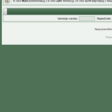
Iš viso
9610
pranešimai(ų) | Iš viso
1207
temos(ų) | Iš viso
1174
dalyviai(ių) | Na
Vartotojo vardas:
Slaptažodis:
Nauji pranešim
Powe