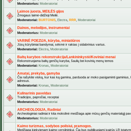
Moderatorius:
Moderatoriai
Laimos juosta, MEILĖS gijos
Žmogaus laimė-didžioji Meilė.
Moderatoriai:
BURTONIS
,
Electra
,
RRR
,
Moderatoriai
Dainos, melodijos, instrumentai
Moderatorius:
Moderatoriai
VARINĖ POEZIJA, kūryba, miniatiūros
Jūsų kūrybiniai bandymai, sėkmė ir raktas į sidabrinius vartus.
Moderatoriai:
Electra
,
Moderatoriai
Baltų karybos rekonstrukcija/Lankininkystė/Koviniai menai
Rekonstruojama baltų genčių karyba, šaulių bei kovinių menų temos
Moderatoriai:
Kronas
,
Moderatoriai
Amatai, prekyba, gamyba
Čia rašykite viską, kur kas ką gamina, parduoda ar moko pasigaminti gaminius, kur
adresus.
Moderatoriai:
Kronas
,
Moderatoriai
Kulinarinis paveldas
Tradicijos, papročiai, receptai
Moderatorius:
Moderatoriai
ARCHEOLOGIJA, Radiniai
Archeologiniai radiniai ir kita mokslinė medžiaga apie mūsų genčių materialųjį pave
Moderatorius:
Moderatoriai
Kaimo turizmas, sodybos poilsiui, pramogos.
Medžiaga kiekvienam kaimo verslininkui. Čia bus publikuojami įvairūs LR įstatymai