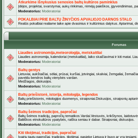
Atkurkime išnykusius senosios baltų kultūros paminklus
Įdėjos, projektai, svarstymai, aukų rinkimas, rėmėjų paieškos, įgyvendinimas, pašv
Moderatorius:
Moderatoriai
POKALBIAI PRIE BALTŲ ŽINYČIOS APVALIOJO DARNOS STALO
Realūs pokalbiai realiame laike apie dvasinius ir kultūrinius dalykus. Aptarimai, d
Forumas
Liaudies astronomija,meteorologija, metskaitliai
Liaudies astronomija, kalendoriai (metskaitliai), laiko skaičiavimai ir kiti matai. Lia
Moderatorius:
Moderatoriai
Baltų gentys
Lietuviai, aukštaičiai, sėliai, prūsai, kuršiai, jotvingiai, skalviai, žemgaliai, žemai
paveldu bendros baltų vienybės vardan.
Medžiagos, diskusijos.
Moderatorius:
Moderatoriai
Baltų priešistorė, istorija, mitologija, legendos
Baltų priešistorės, mitologijos duomenys, straipsniai.Diskusijos, straipsnių aptari
Moderatorius:
Moderatoriai
Baltų šeimos tradicijos, papročiai
Baltų šeimos tradicijų, papročių tematikos.Vardai.Vestuvės, krikštynos, laidotuvė
Baltiškos etnokultūros ypatybės, raiška seniau ir dabar. Straipsniai, diskusijos.
Moderatorius:
Moderatoriai
Kiti tikėjimai, tradicijos, papročiai
Įvairių tautų papročiai, tradicijos, tikėjimai, pasiekę Lietuvą ir buvo ar yra tęsiami.