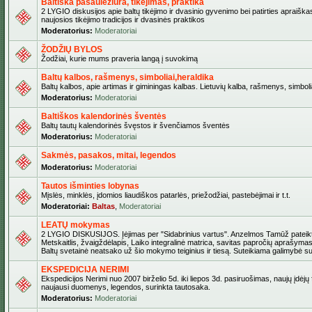
Baltiška pasaulėžiūra, tikėjimas, praktika
2 LYGIO diskusijos apie baltų tikėjimo ir dvasinio gyvenimo bei patirties apraiškas
naujosios tikėjimo tradicijos ir dvasinės praktikos
Moderatorius:
Moderatoriai
ŽODŽIŲ BYLOS
Žodžiai, kurie mums praveria langą į suvokimą
Baltų kalbos, rašmenys, simboliai,heraldika
Baltų kalbos, apie artimas ir giminingas kalbas. Lietuvių kalba, rašmenys, simbolia
Moderatorius:
Moderatoriai
Baltiškos kalendorinės šventės
Baltų tautų kalendorinės švęstos ir švenčiamos šventės
Moderatorius:
Moderatoriai
Sakmės, pasakos, mitai, legendos
Moderatorius:
Moderatoriai
Tautos išminties lobynas
Mįslės, minklės, įdomios liaudiškos patarlės, priežodžiai, pastebėjimai ir t.t.
Moderatoriai:
Baltas
,
Moderatoriai
LEATŲ mokymas
2 LYGIO DISKUSIJOS. Įėjimas per "Sidabrinius vartus". Anzelmos Tamūž pateikta
Metskaitlis, žvaigždėlapis, Laiko integralinė matrica, savitas papročių aprašymas
Baltų svetainė neatsako už šio mokymo teiginius ir tiesą. Suteikiama galimybė sus
EKSPEDICIJA NERIMI
Ekspedicijos Nerimi nuo 2007 birželio 5d. iki liepos 3d. pasiruošimas, naujų įdėjų
naujausi duomenys, legendos, surinkta tautosaka.
Moderatorius:
Moderatoriai