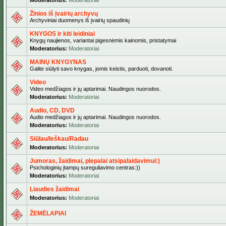
Moderatorius:
Moderatoriai
Žinios iš įvairių archyvų
Archyviniai duomenys iš įvairių spaudinių
KNYGOS ir kiti leidiniai
Knygų naujienos, variantai pigesnėmis kainomis, pristatymai
Moderatorius:
Moderatoriai
MAINŲ KNYGYNAS
Galite siūlyti savo knygas, jomis keistis, parduoti, dovanoti.
Video
Video medžiagos ir jų aptarimai. Naudingos nuorodos.
Moderatorius:
Moderatoriai
Audio, CD, DVD
Audio medžiagos ir jų aptarimai. Naudingos nuorodos.
Moderatorius:
Moderatoriai
Siūlau/Ieškau/Radau
Moderatorius:
Moderatoriai
Jumoras, žaidimai, plepalai atsipalaidavimui:)
Psichologinių įtampų sureguliavimo centras:))
Moderatorius:
Moderatoriai
Liaudies žaidimai
Moderatorius:
Moderatoriai
ŽEMĖLAPIAI