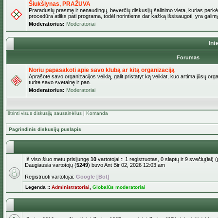
Šiukšlynas, PRAŽUVA
Praradusių prasmę ir nenaudingų, beverčių diskusijų šalinimo vieta, kurias perkėl
procedūra atliks pati programa, todėl norintiems dar kažką išsisaugoti, yra galimy
Moderatorius:
Moderatoriai
Int
Forumas
Noriu papasakoti apie savo klubą ar kitą organizaciją
Aprašote savo organizacijos veiklą, galit pristatyt ką veikiat, kuo artima jūsų org
turite savo svetainę ir pan.
Moderatorius:
Moderatoriai
Ištrinti visus diskusijų sausainėlius
|
Komanda
Pagrindinis diskusijų puslapis
Iš viso šiuo metu prisijungę
10
vartotojai :: 1 registruotas, 0 slaptų ir 9 svečių(ia
Daugiausia vartotojų (
5249
) buvo Ant Bir 02, 2026 12:03 am
Registruoti vartotojai:
Google [Bot]
Legenda ::
Administratoriai
,
Globalūs moderatoriai