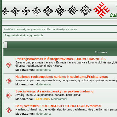
Peržiūrėti neatsakytus pranešimus
|
Peržiūrėti aktyvias temas
Pagrindinis diskusijų puslapis
Forumas
Prisiregistravimas ir išsiregistravimas.FORUMO TAISYKLĖS
Baltų forumo prisiregistravimo ir išsiregistravimo tvarka ir forumo vidinės taisykl
dirbtinai nedarkant bendrinės kalbos.
Moderatorius:
Moderatoriai
Naujienos registruotiems nariams ir naujokams.Prisistatymas
Naujienos apie forumo pasikeitimus, narių teises, jų išplėtimą ir apribojimą, neakt
Moderatorius:
Moderatoriai
Svečių knyga. Aš noriu pasakyti ar paklausti adminų
Svečių knyga. Jūsų pastabos, pagalba, palinkėjimai.
Moderatoriai:
BURTONIS
,
Moderatoriai
Baltų svetainės EZOTERIKOS ir PSICHOLOGIJOS forumai
Naujienos, klausimai, pastebėjimai po forumų padalinimo. jūsų pasiūlymai ir paste
Moderatorius:
Moderatoriai