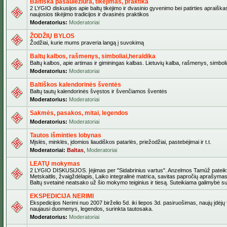
Baltiška pasaulėžiūra, tikėjimas, praktika
2 LYGIO diskusijos apie baltų tikėjimo ir dvasinio gyvenimo bei patirties apraiškas
naujosios tikėjimo tradicijos ir dvasinės praktikos
Moderatorius:
Moderatoriai
ŽODŽIŲ BYLOS
Žodžiai, kurie mums praveria langą į suvokimą
Baltų kalbos, rašmenys, simboliai,heraldika
Baltų kalbos, apie artimas ir giminingas kalbas. Lietuvių kalba, rašmenys, simbolia
Moderatorius:
Moderatoriai
Baltiškos kalendorinės šventės
Baltų tautų kalendorinės švęstos ir švenčiamos šventės
Moderatorius:
Moderatoriai
Sakmės, pasakos, mitai, legendos
Moderatorius:
Moderatoriai
Tautos išminties lobynas
Mįslės, minklės, įdomios liaudiškos patarlės, priežodžiai, pastebėjimai ir t.t.
Moderatoriai:
Baltas
,
Moderatoriai
LEATŲ mokymas
2 LYGIO DISKUSIJOS. Įėjimas per "Sidabrinius vartus". Anzelmos Tamūž pateikta
Metskaitlis, žvaigždėlapis, Laiko integralinė matrica, savitas papročių aprašymas
Baltų svetainė neatsako už šio mokymo teiginius ir tiesą. Suteikiama galimybė sus
EKSPEDICIJA NERIMI
Ekspedicijos Nerimi nuo 2007 birželio 5d. iki liepos 3d. pasiruošimas, naujų įdėjų
naujausi duomenys, legendos, surinkta tautosaka.
Moderatorius:
Moderatoriai