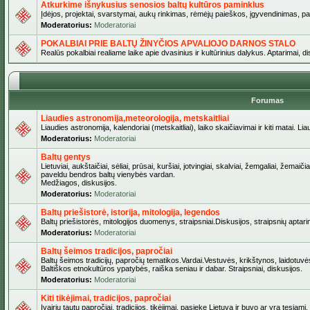
Atkurkime išnykusius senosios baltų kultūros paminklus
Įdėjos, projektai, svarstymai, aukų rinkimas, rėmėjų paieškos, įgyvendinimas, pašv
Moderatorius:
Moderatoriai
POKALBIAI PRIE BALTŲ ŽINYČIOS APVALIOJO DARNOS STALO
Realūs pokalbiai realiame laike apie dvasinius ir kultūrinius dalykus. Aptarimai, d
Forumas
Liaudies astronomija,meteorologija, metskaitliai
Liaudies astronomija, kalendoriai (metskaitliai), laiko skaičiavimai ir kiti matai. Lia
Moderatorius:
Moderatoriai
Baltų gentys
Lietuviai, aukštaičiai, sėliai, prūsai, kuršiai, jotvingiai, skalviai, žemgaliai, žemai
paveldu bendros baltų vienybės vardan.
Medžiagos, diskusijos.
Moderatorius:
Moderatoriai
Baltų priešistorė, istorija, mitologija, legendos
Baltų priešistorės, mitologijos duomenys, straipsniai.Diskusijos, straipsnių aptari
Moderatorius:
Moderatoriai
Baltų šeimos tradicijos, papročiai
Baltų šeimos tradicijų, papročių tematikos.Vardai.Vestuvės, krikštynos, laidotuvė
Baltiškos etnokultūros ypatybės, raiška seniau ir dabar. Straipsniai, diskusijos.
Moderatorius:
Moderatoriai
Kiti tikėjimai, tradicijos, papročiai
Įvairių tautų papročiai, tradicijos, tikėjimai, pasiekę Lietuvą ir buvo ar yra tęsiami.