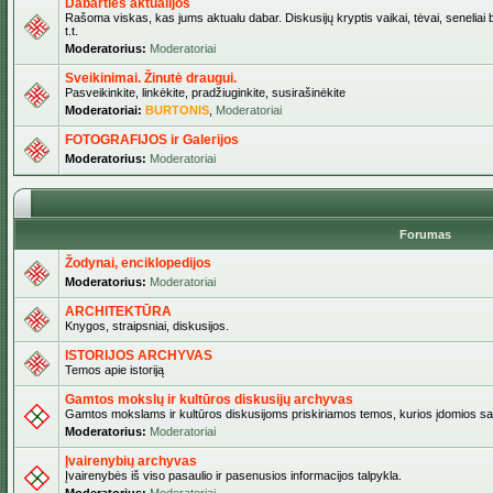
Dabarties aktualijos
Rašoma viskas, kas jums aktualu dabar. Diskusijų kryptis vaikai, tėvai, seneliai b
t.t.
Moderatorius:
Moderatoriai
Sveikinimai. Žinutė draugui.
Pasveikinkite, linkėkite, pradžiuginkite, susirašinėkite
Moderatoriai:
BURTONIS
,
Moderatoriai
FOTOGRAFIJOS ir Galerijos
Moderatorius:
Moderatoriai
Forumas
Žodynai, enciklopedijos
Moderatorius:
Moderatoriai
ARCHITEKTŪRA
Knygos, straipsniai, diskusijos.
ISTORIJOS ARCHYVAS
Temos apie istoriją
Gamtos mokslų ir kultūros diskusijų archyvas
Gamtos mokslams ir kultūros diskusijoms priskiriamos temos, kurios įdomios sa
Moderatorius:
Moderatoriai
Įvairenybių archyvas
Įvairenybės iš viso pasaulio ir pasenusios informacijos talpykla.