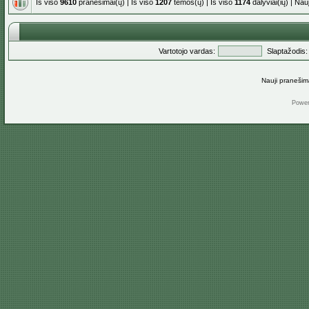
Iš viso
9610
pranešimai(ų) | Iš viso
1207
temos(ų) | Iš viso
1174
dalyviai(ių) | Na
Vartotojo vardas:
Slaptažodis:
Nauji pranešim
Powe