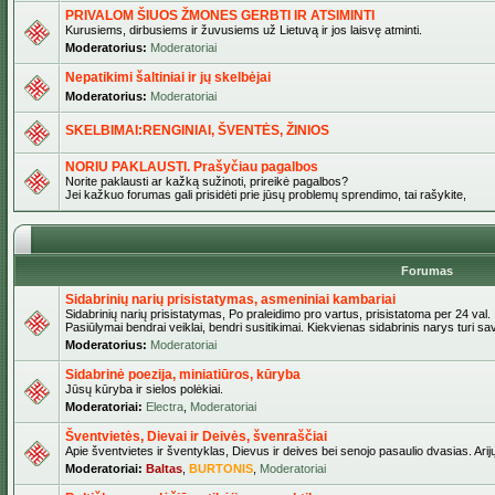
PRIVALOM ŠIUOS ŽMONES GERBTI IR ATSIMINTI
Kurusiems, dirbusiems ir žuvusiems už Lietuvą ir jos laisvę atminti.
Moderatorius:
Moderatoriai
Nepatikimi šaltiniai ir jų skelbėjai
Moderatorius:
Moderatoriai
SKELBIMAI:RENGINIAI, ŠVENTĖS, ŽINIOS
NORIU PAKLAUSTI. Prašyčiau pagalbos
Norite paklausti ar kažką sužinoti, prireikė pagalbos?
Jei kažkuo forumas gali prisidėti prie jūsų problemų sprendimo, tai rašykite,
Forumas
Sidabrinių narių prisistatymas, asmeniniai kambariai
Sidabrinių narių prisistatymas, Po praleidimo pro vartus, prisistatoma per 24 val.
Pasiūlymai bendrai veiklai, bendri susitikimai. Kiekvienas sidabrinis narys turi s
Moderatorius:
Moderatoriai
Sidabrinė poezija, miniatiūros, kūryba
Jūsų kūryba ir sielos polėkiai.
Moderatoriai:
Electra
,
Moderatoriai
Šventvietės, Dievai ir Deivės, švenraščiai
Apie šventvietes ir šventyklas, Dievus ir deives bei senojo pasaulio dvasias. Arij
Moderatoriai:
Baltas
,
BURTONIS
,
Moderatoriai