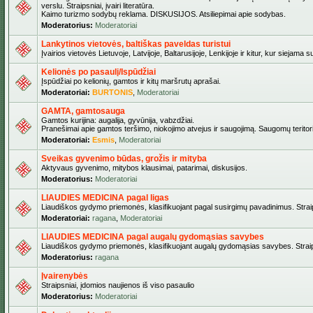
verslu. Straipsniai, įvairi literatūra.
Kaimo turizmo sodybų reklama. DISKUSIJOS. Atsiliepimai apie sodybas.
Moderatorius:
Moderatoriai
Lankytinos vietovės, baltiškas paveldas turistui
Įvairios vietovės Lietuvoje, Latvijoje, Baltarusijoje, Lenkijoje ir kitur, kur siejama 
Kelionės po pasaulį/Ispūdžiai
Įspūdžiai po kelionių, gamtos ir kitų maršrutų aprašai.
Moderatoriai:
BURTONIS
,
Moderatoriai
GAMTA, gamtosauga
Gamtos kurijina: augalija, gyvūnija, vabzdžiai.
Pranešimai apie gamtos teršimo, niokojimo atvejus ir saugojimą. Saugomų teritori
Moderatoriai:
Esmis
,
Moderatoriai
Sveikas gyvenimo būdas, grožis ir mityba
Aktyvaus gyvenimo, mitybos klausimai, patarimai, diskusijos.
Moderatorius:
Moderatoriai
LIAUDIES MEDICINA pagal ligas
Liaudiškos gydymo priemonės, klasifikuojant pagal susirgimų pavadinimus. Straips
Moderatoriai:
ragana
,
Moderatoriai
LIAUDIES MEDICINA pagal augalų gydomąsias savybes
Liaudiškos gydymo priemonės, klasifikuojant augalų gydomąsias savybes. Straipsn
Moderatorius:
ragana
Įvairenybės
Straipsniai, įdomios naujienos iš viso pasaulio
Moderatorius:
Moderatoriai