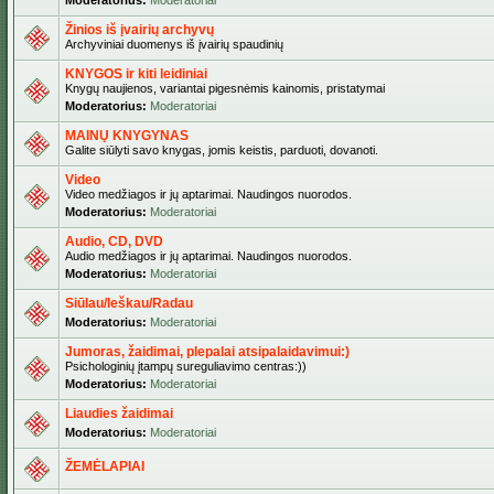
Moderatorius:
Moderatoriai
Žinios iš įvairių archyvų
Archyviniai duomenys iš įvairių spaudinių
KNYGOS ir kiti leidiniai
Knygų naujienos, variantai pigesnėmis kainomis, pristatymai
Moderatorius:
Moderatoriai
MAINŲ KNYGYNAS
Galite siūlyti savo knygas, jomis keistis, parduoti, dovanoti.
Video
Video medžiagos ir jų aptarimai. Naudingos nuorodos.
Moderatorius:
Moderatoriai
Audio, CD, DVD
Audio medžiagos ir jų aptarimai. Naudingos nuorodos.
Moderatorius:
Moderatoriai
Siūlau/Ieškau/Radau
Moderatorius:
Moderatoriai
Jumoras, žaidimai, plepalai atsipalaidavimui:)
Psichologinių įtampų sureguliavimo centras:))
Moderatorius:
Moderatoriai
Liaudies žaidimai
Moderatorius:
Moderatoriai
ŽEMĖLAPIAI