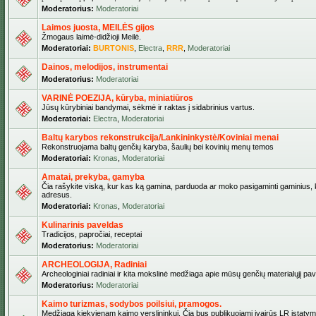
Moderatorius:
Moderatoriai
Laimos juosta, MEILĖS gijos
Žmogaus laimė-didžioji Meilė.
Moderatoriai:
BURTONIS
,
Electra
,
RRR
,
Moderatoriai
Dainos, melodijos, instrumentai
Moderatorius:
Moderatoriai
VARINĖ POEZIJA, kūryba, miniatiūros
Jūsų kūrybiniai bandymai, sėkmė ir raktas į sidabrinius vartus.
Moderatoriai:
Electra
,
Moderatoriai
Baltų karybos rekonstrukcija/Lankininkystė/Koviniai menai
Rekonstruojama baltų genčių karyba, šaulių bei kovinių menų temos
Moderatoriai:
Kronas
,
Moderatoriai
Amatai, prekyba, gamyba
Čia rašykite viską, kur kas ką gamina, parduoda ar moko pasigaminti gaminius, kur
adresus.
Moderatoriai:
Kronas
,
Moderatoriai
Kulinarinis paveldas
Tradicijos, papročiai, receptai
Moderatorius:
Moderatoriai
ARCHEOLOGIJA, Radiniai
Archeologiniai radiniai ir kita mokslinė medžiaga apie mūsų genčių materialųjį pave
Moderatorius:
Moderatoriai
Kaimo turizmas, sodybos poilsiui, pramogos.
Medžiaga kiekvienam kaimo verslininkui. Čia bus publikuojami įvairūs LR įstatymai