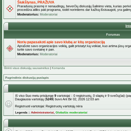
Šiukšlynas, PRAŽUVA
Praradusių prasmę ir nenaudingų, beverčių diskusijų šalinimo vieta, kurias perkėl
procedūra atliks pati programa, todėl norintiems dar kažką išsisaugoti, yra galimy
Moderatorius:
Moderatoriai
Int
Forumas
Noriu papasakoti apie savo klubą ar kitą organizaciją
Aprašote savo organizacijos veiklą, galit pristatyt ką veikiat, kuo artima jūsų org
turite savo svetainę ir pan.
Moderatorius:
Moderatoriai
Ištrinti visus diskusijų sausainėlius
|
Komanda
Pagrindinis diskusijų puslapis
Iš viso šiuo metu prisijungę
9
vartotojai :: 0 registruotų, 0 slaptų ir 9 svečių(iai) 
Daugiausia vartotojų (
5249
) buvo Ant Bir 02, 2026 12:03 am
Registruoti vartotojai: Registruotų vartotojų nėra
Legenda ::
Administratoriai
,
Globalūs moderatoriai