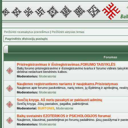
Peržiūrėti neatsakytus pranešimus
|
Peržiūrėti aktyvias temas
Pagrindinis diskusijų puslapis
Forumas
Prisiregistravimas ir išsiregistravimas.FORUMO TAISYKLĖS
Baltų forumo prisiregistravimo ir išsiregistravimo tvarka ir forumo vidinės taisykl
dirbtinai nedarkant bendrinės kalbos.
Moderatorius:
Moderatoriai
Naujienos registruotiems nariams ir naujokams.Prisistatymas
Naujienos apie forumo pasikeitimus, narių teises, jų išplėtimą ir apribojimą, neakt
Moderatorius:
Moderatoriai
Svečių knyga. Aš noriu pasakyti ar paklausti adminų
Svečių knyga. Jūsų pastabos, pagalba, palinkėjimai.
Moderatoriai:
BURTONIS
,
Moderatoriai
Baltų svetainės EZOTERIKOS ir PSICHOLOGIJOS forumai
Naujienos, klausimai, pastebėjimai po forumų padalinimo. jūsų pasiūlymai ir paste
Moderatorius:
Moderatoriai