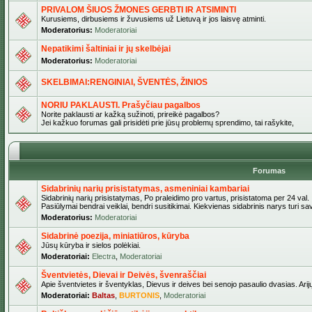
PRIVALOM ŠIUOS ŽMONES GERBTI IR ATSIMINTI
Kurusiems, dirbusiems ir žuvusiems už Lietuvą ir jos laisvę atminti.
Moderatorius:
Moderatoriai
Nepatikimi šaltiniai ir jų skelbėjai
Moderatorius:
Moderatoriai
SKELBIMAI:RENGINIAI, ŠVENTĖS, ŽINIOS
NORIU PAKLAUSTI. Prašyčiau pagalbos
Norite paklausti ar kažką sužinoti, prireikė pagalbos?
Jei kažkuo forumas gali prisidėti prie jūsų problemų sprendimo, tai rašykite,
Forumas
Sidabrinių narių prisistatymas, asmeniniai kambariai
Sidabrinių narių prisistatymas, Po praleidimo pro vartus, prisistatoma per 24 val.
Pasiūlymai bendrai veiklai, bendri susitikimai. Kiekvienas sidabrinis narys turi s
Moderatorius:
Moderatoriai
Sidabrinė poezija, miniatiūros, kūryba
Jūsų kūryba ir sielos polėkiai.
Moderatoriai:
Electra
,
Moderatoriai
Šventvietės, Dievai ir Deivės, švenraščiai
Apie šventvietes ir šventyklas, Dievus ir deives bei senojo pasaulio dvasias. Arij
Moderatoriai:
Baltas
,
BURTONIS
,
Moderatoriai