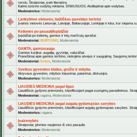
verslu. Straipsniai, įvairi literatūra.
Kaimo turizmo sodybų reklama. DISKUSIJOS. Atsiliepimai apie sodybas.
Moderatorius:
Moderatoriai
Lankytinos vietovės, baltiškas paveldas turistui
Įvairios vietovės Lietuvoje, Latvijoje, Baltarusijoje, Lenkijoje ir kitur, kur siejama 
Kelionės po pasaulį/Ispūdžiai
Įspūdžiai po kelionių, gamtos ir kitų maršrutų aprašai.
Moderatoriai:
BURTONIS
,
Moderatoriai
GAMTA, gamtosauga
Gamtos kurijina: augalija, gyvūnija, vabzdžiai.
Pranešimai apie gamtos teršimo, niokojimo atvejus ir saugojimą. Saugomų teritori
Moderatoriai:
Esmis
,
Moderatoriai
Sveikas gyvenimo būdas, grožis ir mityba
Aktyvaus gyvenimo, mitybos klausimai, patarimai, diskusijos.
Moderatorius:
Moderatoriai
LIAUDIES MEDICINA pagal ligas
Liaudiškos gydymo priemonės, klasifikuojant pagal susirgimų pavadinimus. Straips
Moderatoriai:
ragana
,
Moderatoriai
LIAUDIES MEDICINA pagal augalų gydomąsias savybes
Liaudiškos gydymo priemonės, klasifikuojant augalų gydomąsias savybes. Straipsn
Moderatorius:
ragana
Įvairenybės
Straipsniai, įdomios naujienos iš viso pasaulio
Moderatorius:
Moderatoriai