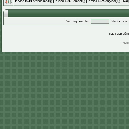
Iš viso
9610
pranešimai(ų) | Iš viso
1207
temos(ų) | Iš viso
1174
dalyviai(ių) | Na
Vartotojo vardas:
Slaptažodis:
Nauji pranešim
Powe