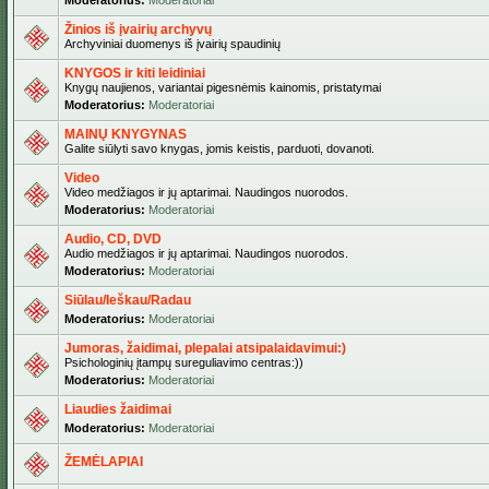
Moderatorius:
Moderatoriai
Žinios iš įvairių archyvų
Archyviniai duomenys iš įvairių spaudinių
KNYGOS ir kiti leidiniai
Knygų naujienos, variantai pigesnėmis kainomis, pristatymai
Moderatorius:
Moderatoriai
MAINŲ KNYGYNAS
Galite siūlyti savo knygas, jomis keistis, parduoti, dovanoti.
Video
Video medžiagos ir jų aptarimai. Naudingos nuorodos.
Moderatorius:
Moderatoriai
Audio, CD, DVD
Audio medžiagos ir jų aptarimai. Naudingos nuorodos.
Moderatorius:
Moderatoriai
Siūlau/Ieškau/Radau
Moderatorius:
Moderatoriai
Jumoras, žaidimai, plepalai atsipalaidavimui:)
Psichologinių įtampų sureguliavimo centras:))
Moderatorius:
Moderatoriai
Liaudies žaidimai
Moderatorius:
Moderatoriai
ŽEMĖLAPIAI