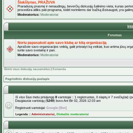
Šiukšlynas, PRAŽUVA
Praradusių prasmę ir nenaudingų, beverčių diskusijų šalinimo vieta, kurias perkėl
procedūra atliks pati programa, todėl norintiems dar kažką išsisaugoti, yra galimy
Moderatorius:
Moderatoriai
Int
Forumas
Noriu papasakoti apie savo klubą ar kitą organizaciją
Aprašote savo organizacijos veiklą, galit pristatyt ką veikiat, kuo artima jūsų org
turite savo svetainę ir pan.
Moderatorius:
Moderatoriai
Ištrinti visus diskusijų sausainėlius
|
Komanda
Pagrindinis diskusijų puslapis
Iš viso šiuo metu prisijungę
8
vartotojai :: 1 registruotas, 0 slaptų ir 7 svečių(iai)
Daugiausia vartotojų (
5249
) buvo Ant Bir 02, 2026 12:03 am
Registruoti vartotojai:
Google [Bot]
Legenda ::
Administratoriai
,
Globalūs moderatoriai