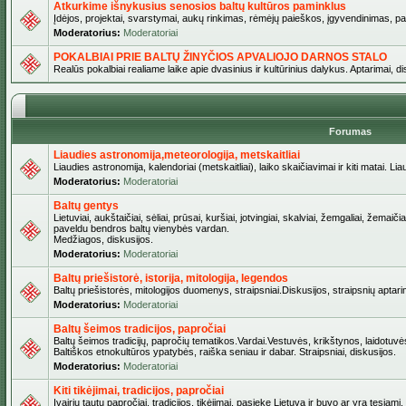
Atkurkime išnykusius senosios baltų kultūros paminklus
Įdėjos, projektai, svarstymai, aukų rinkimas, rėmėjų paieškos, įgyvendinimas, pašv
Moderatorius:
Moderatoriai
POKALBIAI PRIE BALTŲ ŽINYČIOS APVALIOJO DARNOS STALO
Realūs pokalbiai realiame laike apie dvasinius ir kultūrinius dalykus. Aptarimai, d
Forumas
Liaudies astronomija,meteorologija, metskaitliai
Liaudies astronomija, kalendoriai (metskaitliai), laiko skaičiavimai ir kiti matai. Lia
Moderatorius:
Moderatoriai
Baltų gentys
Lietuviai, aukštaičiai, sėliai, prūsai, kuršiai, jotvingiai, skalviai, žemgaliai, žemai
paveldu bendros baltų vienybės vardan.
Medžiagos, diskusijos.
Moderatorius:
Moderatoriai
Baltų priešistorė, istorija, mitologija, legendos
Baltų priešistorės, mitologijos duomenys, straipsniai.Diskusijos, straipsnių aptari
Moderatorius:
Moderatoriai
Baltų šeimos tradicijos, papročiai
Baltų šeimos tradicijų, papročių tematikos.Vardai.Vestuvės, krikštynos, laidotuvė
Baltiškos etnokultūros ypatybės, raiška seniau ir dabar. Straipsniai, diskusijos.
Moderatorius:
Moderatoriai
Kiti tikėjimai, tradicijos, papročiai
Įvairių tautų papročiai, tradicijos, tikėjimai, pasiekę Lietuvą ir buvo ar yra tęsiami.