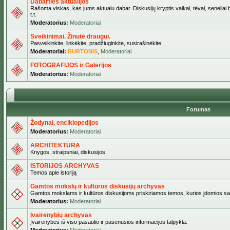
Dabarties aktualijos
Rašoma viskas, kas jums aktualu dabar. Diskusijų kryptis vaikai, tėvai, seneliai b
t.t.
Moderatorius:
Moderatoriai
Sveikinimai. Žinutė draugui.
Pasveikinkite, linkėkite, pradžiuginkite, susirašinėkite
Moderatoriai:
BURTONIS
,
Moderatoriai
FOTOGRAFIJOS ir Galerijos
Moderatorius:
Moderatoriai
Forumas
Žodynai, enciklopedijos
Moderatorius:
Moderatoriai
ARCHITEKTŪRA
Knygos, straipsniai, diskusijos.
ISTORIJOS ARCHYVAS
Temos apie istoriją
Gamtos mokslų ir kultūros diskusijų archyvas
Gamtos mokslams ir kultūros diskusijoms priskiriamos temos, kurios įdomios sa
Moderatorius:
Moderatoriai
Įvairenybių archyvas
Įvairenybės iš viso pasaulio ir pasenusios informacijos talpykla.