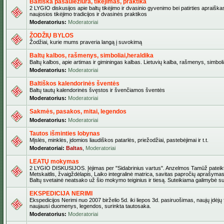
Baltiška pasaulėžiūra, tikėjimas, praktika
2 LYGIO diskusijos apie baltų tikėjimo ir dvasinio gyvenimo bei patirties apraiškas
naujosios tikėjimo tradicijos ir dvasinės praktikos
Moderatorius:
Moderatoriai
ŽODŽIŲ BYLOS
Žodžiai, kurie mums praveria langą į suvokimą
Baltų kalbos, rašmenys, simboliai,heraldika
Baltų kalbos, apie artimas ir giminingas kalbas. Lietuvių kalba, rašmenys, simbolia
Moderatorius:
Moderatoriai
Baltiškos kalendorinės šventės
Baltų tautų kalendorinės švęstos ir švenčiamos šventės
Moderatorius:
Moderatoriai
Sakmės, pasakos, mitai, legendos
Moderatorius:
Moderatoriai
Tautos išminties lobynas
Mįslės, minklės, įdomios liaudiškos patarlės, priežodžiai, pastebėjimai ir t.t.
Moderatoriai:
Baltas
,
Moderatoriai
LEATŲ mokymas
2 LYGIO DISKUSIJOS. Įėjimas per "Sidabrinius vartus". Anzelmos Tamūž pateikta
Metskaitlis, žvaigždėlapis, Laiko integralinė matrica, savitas papročių aprašymas
Baltų svetainė neatsako už šio mokymo teiginius ir tiesą. Suteikiama galimybė sus
EKSPEDICIJA NERIMI
Ekspedicijos Nerimi nuo 2007 birželio 5d. iki liepos 3d. pasiruošimas, naujų įdėjų
naujausi duomenys, legendos, surinkta tautosaka.
Moderatorius:
Moderatoriai