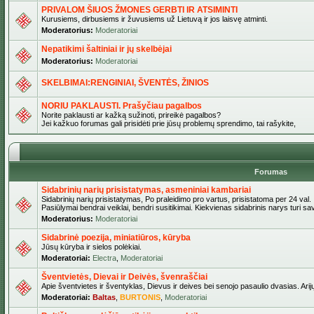
PRIVALOM ŠIUOS ŽMONES GERBTI IR ATSIMINTI
Kurusiems, dirbusiems ir žuvusiems už Lietuvą ir jos laisvę atminti.
Moderatorius:
Moderatoriai
Nepatikimi šaltiniai ir jų skelbėjai
Moderatorius:
Moderatoriai
SKELBIMAI:RENGINIAI, ŠVENTĖS, ŽINIOS
NORIU PAKLAUSTI. Prašyčiau pagalbos
Norite paklausti ar kažką sužinoti, prireikė pagalbos?
Jei kažkuo forumas gali prisidėti prie jūsų problemų sprendimo, tai rašykite,
Forumas
Sidabrinių narių prisistatymas, asmeniniai kambariai
Sidabrinių narių prisistatymas, Po praleidimo pro vartus, prisistatoma per 24 val.
Pasiūlymai bendrai veiklai, bendri susitikimai. Kiekvienas sidabrinis narys turi s
Moderatorius:
Moderatoriai
Sidabrinė poezija, miniatiūros, kūryba
Jūsų kūryba ir sielos polėkiai.
Moderatoriai:
Electra
,
Moderatoriai
Šventvietės, Dievai ir Deivės, švenraščiai
Apie šventvietes ir šventyklas, Dievus ir deives bei senojo pasaulio dvasias. Arij
Moderatoriai:
Baltas
,
BURTONIS
,
Moderatoriai