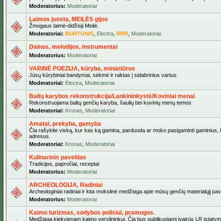
Moderatorius:
Moderatoriai
Laimos juosta, MEILĖS gijos
Žmogaus laimė-didžioji Meilė.
Moderatoriai:
BURTONIS
,
Electra
,
RRR
,
Moderatoriai
Dainos, melodijos, instrumentai
Moderatorius:
Moderatoriai
VARINĖ POEZIJA, kūryba, miniatiūros
Jūsų kūrybiniai bandymai, sėkmė ir raktas į sidabrinius vartus.
Moderatoriai:
Electra
,
Moderatoriai
Baltų karybos rekonstrukcija/Lankininkystė/Koviniai menai
Rekonstruojama baltų genčių karyba, šaulių bei kovinių menų temos
Moderatoriai:
Kronas
,
Moderatoriai
Amatai, prekyba, gamyba
Čia rašykite viską, kur kas ką gamina, parduoda ar moko pasigaminti gaminius, kur
adresus.
Moderatoriai:
Kronas
,
Moderatoriai
Kulinarinis paveldas
Tradicijos, papročiai, receptai
Moderatorius:
Moderatoriai
ARCHEOLOGIJA, Radiniai
Archeologiniai radiniai ir kita mokslinė medžiaga apie mūsų genčių materialųjį pave
Moderatorius:
Moderatoriai
Kaimo turizmas, sodybos poilsiui, pramogos.
Medžiaga kiekvienam kaimo verslininkui. Čia bus publikuojami įvairūs LR įstatymai