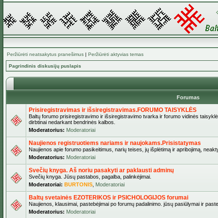
Peržiūrėti neatsakytus pranešimus
|
Peržiūrėti aktyvias temas
Pagrindinis diskusijų puslapis
Forumas
Prisiregistravimas ir išsiregistravimas.FORUMO TAISYKLĖS
Baltų forumo prisiregistravimo ir išsiregistravimo tvarka ir forumo vidinės taisykl
dirbtinai nedarkant bendrinės kalbos.
Moderatorius:
Moderatoriai
Naujienos registruotiems nariams ir naujokams.Prisistatymas
Naujienos apie forumo pasikeitimus, narių teises, jų išplėtimą ir apribojimą, neakt
Moderatorius:
Moderatoriai
Svečių knyga. Aš noriu pasakyti ar paklausti adminų
Svečių knyga. Jūsų pastabos, pagalba, palinkėjimai.
Moderatoriai:
BURTONIS
,
Moderatoriai
Baltų svetainės EZOTERIKOS ir PSICHOLOGIJOS forumai
Naujienos, klausimai, pastebėjimai po forumų padalinimo. jūsų pasiūlymai ir paste
Moderatorius:
Moderatoriai