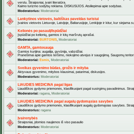
verslu. Straipsniai, įvairi literatūra.
Kaimo turizmo sodybų reklama. DISKUSIJOS. Atsiliepimai apie sodybas.
Moderatorius:
Moderatoriai
Lankytinos vietovės, baltiškas paveldas turistui
Įvairios vietovės Lietuvoje, Latvijoje, Baltarusijoje, Lenkijoje ir kitur, kur siejama 
Kelionės po pasaulį/Ispūdžiai
Įspūdžiai po kelionių, gamtos ir kitų maršrutų aprašai.
Moderatoriai:
BURTONIS
,
Moderatoriai
GAMTA, gamtosauga
Gamtos kurijina: augalija, gyvūnija, vabzdžiai.
Pranešimai apie gamtos teršimo, niokojimo atvejus ir saugojimą. Saugomų teritori
Moderatoriai:
Esmis
,
Moderatoriai
Sveikas gyvenimo būdas, grožis ir mityba
Aktyvaus gyvenimo, mitybos klausimai, patarimai, diskusijos.
Moderatorius:
Moderatoriai
LIAUDIES MEDICINA pagal ligas
Liaudiškos gydymo priemonės, klasifikuojant pagal susirgimų pavadinimus. Straips
Moderatoriai:
ragana
,
Moderatoriai
LIAUDIES MEDICINA pagal augalų gydomąsias savybes
Liaudiškos gydymo priemonės, klasifikuojant augalų gydomąsias savybes. Straipsn
Moderatorius:
ragana
Įvairenybės
Straipsniai, įdomios naujienos iš viso pasaulio
Moderatorius:
Moderatoriai