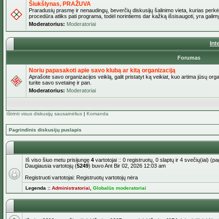
Šiukšlynas, PRAŽUVA
Praradusių prasmę ir nenaudingų, beverčių diskusijų šalinimo vieta, kurias perkėl
procedūra atliks pati programa, todėl norintiems dar kažką išsisaugoti, yra galimy
Moderatorius:
Moderatoriai
Int
Forumas
Noriu papasakoti apie savo klubą ar kitą organizaciją
Aprašote savo organizacijos veiklą, galit pristatyt ką veikiat, kuo artima jūsų org
turite savo svetainę ir pan.
Moderatorius:
Moderatoriai
Ištrinti visus diskusijų sausainėlius
|
Komanda
Pagrindinis diskusijų puslapis
Iš viso šiuo metu prisijungę
4
vartotojai :: 0 registruotų, 0 slaptų ir 4 svečių(iai) 
Daugiausia vartotojų (
5249
) buvo Ant Bir 02, 2026 12:03 am
Registruoti vartotojai: Registruotų vartotojų nėra
Legenda ::
Administratoriai
,
Globalūs moderatoriai