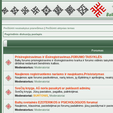
Peržiūrėti neatsakytus pranešimus
|
Peržiūrėti aktyvias temas
Pagrindinis diskusijų puslapis
Forumas
Prisiregistravimas ir išsiregistravimas.FORUMO TAISYKLĖS
Baltų forumo prisiregistravimo ir išsiregistravimo tvarka ir forumo vidinės taisykl
dirbtinai nedarkant bendrinės kalbos.
Moderatorius:
Moderatoriai
Naujienos registruotiems nariams ir naujokams.Prisistatymas
Naujienos apie forumo pasikeitimus, narių teises, jų išplėtimą ir apribojimą, neakt
Moderatorius:
Moderatoriai
Svečių knyga. Aš noriu pasakyti ar paklausti adminų
Svečių knyga. Jūsų pastabos, pagalba, palinkėjimai.
Moderatoriai:
BURTONIS
,
Moderatoriai
Baltų svetainės EZOTERIKOS ir PSICHOLOGIJOS forumai
Naujienos, klausimai, pastebėjimai po forumų padalinimo. jūsų pasiūlymai ir paste
Moderatorius:
Moderatoriai