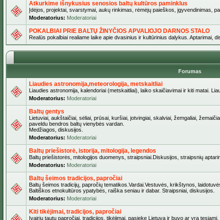
Atkurkime išnykusius senosios baltų kultūros paminklus
Įdėjos, projektai, svarstymai, aukų rinkimas, rėmėjų paieškos, įgyvendinimas, pašv
Moderatorius:
Moderatoriai
POKALBIAI PRIE BALTŲ ŽINYČIOS APVALIOJO DARNOS STALO
Realūs pokalbiai realiame laike apie dvasinius ir kultūrinius dalykus. Aptarimai, d
Forumas
Liaudies astronomija,meteorologija, metskaitliai
Liaudies astronomija, kalendoriai (metskaitliai), laiko skaičiavimai ir kiti matai. Lia
Moderatorius:
Moderatoriai
Baltų gentys
Lietuviai, aukštaičiai, sėliai, prūsai, kuršiai, jotvingiai, skalviai, žemgaliai, žemai
paveldu bendros baltų vienybės vardan.
Medžiagos, diskusijos.
Moderatorius:
Moderatoriai
Baltų priešistorė, istorija, mitologija, legendos
Baltų priešistorės, mitologijos duomenys, straipsniai.Diskusijos, straipsnių aptari
Moderatorius:
Moderatoriai
Baltų šeimos tradicijos, papročiai
Baltų šeimos tradicijų, papročių tematikos.Vardai.Vestuvės, krikštynos, laidotuvė
Baltiškos etnokultūros ypatybės, raiška seniau ir dabar. Straipsniai, diskusijos.
Moderatorius:
Moderatoriai
Kiti tikėjimai, tradicijos, papročiai
Įvairių tautų papročiai, tradicijos, tikėjimai, pasiekę Lietuvą ir buvo ar yra tęsiami.