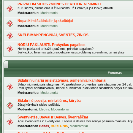
PRIVALOM ŠIUOS ŽMONES GERBTI IR ATSIMINTI
Kurusiems, dirbusiems ir žuvusiems už Lietuvą ir jos laisvę atminti.
Moderatorius:
Moderatoriai
Nepatikimi šaltiniai ir jų skelbėjai
Moderatorius:
Moderatoriai
SKELBIMAI:RENGINIAI, ŠVENTĖS, ŽINIOS
NORIU PAKLAUSTI. Prašyčiau pagalbos
Norite paklausti ar kažką sužinoti, prireikė pagalbos?
Jei kažkuo forumas gali prisidėti prie jūsų problemų sprendimo, tai rašykite,
Forumas
Sidabrinių narių prisistatymas, asmeniniai kambariai
Sidabrinių narių prisistatymas, Po praleidimo pro vartus, prisistatoma per 24 val.
Pasiūlymai bendrai veiklai, bendri susitikimai. Kiekvienas sidabrinis narys turi s
Moderatorius:
Moderatoriai
Sidabrinė poezija, miniatiūros, kūryba
Jūsų kūryba ir sielos polėkiai.
Moderatoriai:
Electra
,
Moderatoriai
Šventvietės, Dievai ir Deivės, švenraščiai
Apie šventvietes ir šventyklas, Dievus ir deives bei senojo pasaulio dvasias. Arij
Moderatoriai:
Baltas
,
BURTONIS
,
Moderatoriai