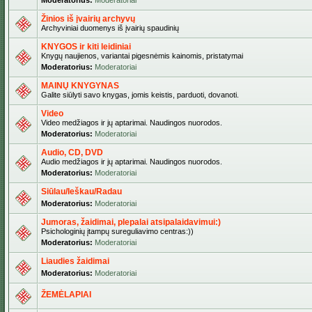
Moderatorius:
Moderatoriai
Žinios iš įvairių archyvų
Archyviniai duomenys iš įvairių spaudinių
KNYGOS ir kiti leidiniai
Knygų naujienos, variantai pigesnėmis kainomis, pristatymai
Moderatorius:
Moderatoriai
MAINŲ KNYGYNAS
Galite siūlyti savo knygas, jomis keistis, parduoti, dovanoti.
Video
Video medžiagos ir jų aptarimai. Naudingos nuorodos.
Moderatorius:
Moderatoriai
Audio, CD, DVD
Audio medžiagos ir jų aptarimai. Naudingos nuorodos.
Moderatorius:
Moderatoriai
Siūlau/Ieškau/Radau
Moderatorius:
Moderatoriai
Jumoras, žaidimai, plepalai atsipalaidavimui:)
Psichologinių įtampų sureguliavimo centras:))
Moderatorius:
Moderatoriai
Liaudies žaidimai
Moderatorius:
Moderatoriai
ŽEMĖLAPIAI