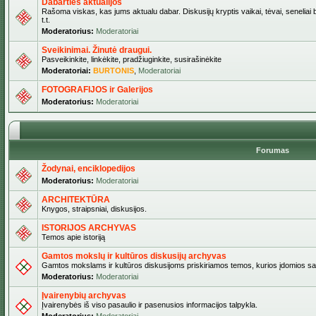
Dabarties aktualijos
Rašoma viskas, kas jums aktualu dabar. Diskusijų kryptis vaikai, tėvai, seneliai b
t.t.
Moderatorius:
Moderatoriai
Sveikinimai. Žinutė draugui.
Pasveikinkite, linkėkite, pradžiuginkite, susirašinėkite
Moderatoriai:
BURTONIS
,
Moderatoriai
FOTOGRAFIJOS ir Galerijos
Moderatorius:
Moderatoriai
Forumas
Žodynai, enciklopedijos
Moderatorius:
Moderatoriai
ARCHITEKTŪRA
Knygos, straipsniai, diskusijos.
ISTORIJOS ARCHYVAS
Temos apie istoriją
Gamtos mokslų ir kultūros diskusijų archyvas
Gamtos mokslams ir kultūros diskusijoms priskiriamos temos, kurios įdomios sa
Moderatorius:
Moderatoriai
Įvairenybių archyvas
Įvairenybės iš viso pasaulio ir pasenusios informacijos talpykla.