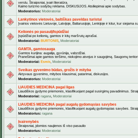
verslu. Straipsniai, įvairi literatūra.
Kaimo turizmo sodybų reklama. DISKUSIJOS. Atsiliepimai apie sodybas.
Moderatorius:
Moderatoriai
Lankytinos vietovės, baltiškas paveldas turistui
Įvairios vietovės Lietuvoje, Latvijoje, Baltarusijoje, Lenkijoje ir kitur, kur siejama 
Kelionės po pasaulį/Ispūdžiai
Įspūdžiai po kelionių, gamtos ir kitų maršrutų aprašai.
Moderatoriai:
BURTONIS
,
Moderatoriai
GAMTA, gamtosauga
Gamtos kurijina: augalija, gyvūnija, vabzdžiai.
Pranešimai apie gamtos teršimo, niokojimo atvejus ir saugojimą. Saugomų teritori
Moderatoriai:
Esmis
,
Moderatoriai
Sveikas gyvenimo būdas, grožis ir mityba
Aktyvaus gyvenimo, mitybos klausimai, patarimai, diskusijos.
Moderatorius:
Moderatoriai
LIAUDIES MEDICINA pagal ligas
Liaudiškos gydymo priemonės, klasifikuojant pagal susirgimų pavadinimus. Straips
Moderatoriai:
ragana
,
Moderatoriai
LIAUDIES MEDICINA pagal augalų gydomąsias savybes
Liaudiškos gydymo priemonės, klasifikuojant augalų gydomąsias savybes. Straipsn
Moderatorius:
ragana
Įvairenybės
Straipsniai, įdomios naujienos iš viso pasaulio
Moderatorius:
Moderatoriai