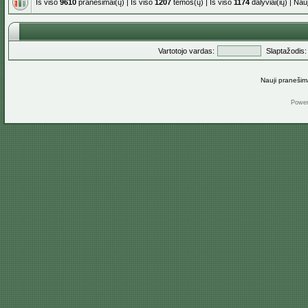
Iš viso
9610
pranešimai(ų) | Iš viso
1207
temos(ų) | Iš viso
1174
dalyviai(ių) | Na
Vartotojo vardas:
Slaptažodis:
Nauji pranešim
Powe