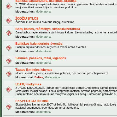
Baltiška pasaulėžiūra, tikėjimas, praktika
2 LYGIO diskusijos apie baltų tikėjimo ir dvasinio gyvenimo bei patirties apraiškas
naujosios tikėjimo tradicijos ir dvasinės praktikos
Moderatorius:
Moderatoriai
ŽODŽIŲ BYLOS
Žodžiai, kurie mums praveria langą į suvokimą
Baltų kalbos, rašmenys, simboliai,heraldika
Baltų kalbos, apie artimas ir giminingas kalbas. Lietuvių kalba, rašmenys, simbolia
Moderatorius:
Moderatoriai
Baltiškos kalendorinės šventės
Baltų tautų kalendorinės švęstos ir švenčiamos šventės
Moderatorius:
Moderatoriai
Sakmės, pasakos, mitai, legendos
Moderatorius:
Moderatoriai
Tautos išminties lobynas
Mįslės, minklės, įdomios liaudiškos patarlės, priežodžiai, pastebėjimai ir t.t.
Moderatoriai:
Baltas
,
Moderatoriai
LEATŲ mokymas
2 LYGIO DISKUSIJOS. Įėjimas per "Sidabrinius vartus". Anzelmos Tamūž pateikta
Metskaitlis, žvaigždėlapis, Laiko integralinė matrica, savitas papročių aprašymas
Baltų svetainė neatsako už šio mokymo teiginius ir tiesą. Suteikiama galimybė sus
EKSPEDICIJA NERIMI
Ekspedicijos Nerimi nuo 2007 birželio 5d. iki liepos 3d. pasiruošimas, naujų įdėjų
naujausi duomenys, legendos, surinkta tautosaka.
Moderatorius:
Moderatoriai