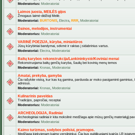
Moderatorius:
Moderatoriai
Laimos juosta, MEILĖS gijos
Žmogaus laimė-didžioji Meilė.
Moderatoriai:
BURTONIS
,
Electra
,
RRR
,
Moderatoriai
Dainos, melodijos, instrumentai
Moderatorius:
Moderatoriai
VARINĖ POEZIJA, kūryba, miniatiūros
Jūsų kūrybiniai bandymai, sėkmė ir raktas į sidabrinius vartus.
Moderatoriai:
Electra
,
Moderatoriai
Baltų karybos rekonstrukcija/Lankininkystė/Koviniai menai
Rekonstruojama baltų genčių karyba, šaulių bei kovinių menų temos
Moderatoriai:
Kronas
,
Moderatoriai
Amatai, prekyba, gamyba
Čia rašykite viską, kur kas ką gamina, parduoda ar moko pasigaminti gaminius, kur
adresus.
Moderatoriai:
Kronas
,
Moderatoriai
Kulinarinis paveldas
Tradicijos, papročiai, receptai
Moderatorius:
Moderatoriai
ARCHEOLOGIJA, Radiniai
Archeologiniai radiniai ir kita mokslinė medžiaga apie mūsų genčių materialųjį pave
Moderatorius:
Moderatoriai
Kaimo turizmas, sodybos poilsiui, pramogos.
Medžiaga kiekvienam kaimo verslininkui. Čia bus publikuojami įvairūs LR įstatymai