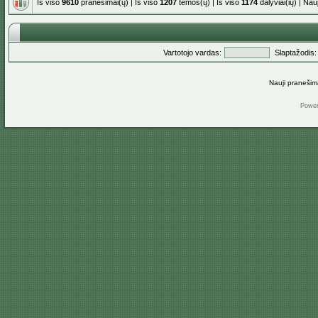
Iš viso
9610
pranešimai(ų) | Iš viso
1207
temos(ų) | Iš viso
1174
dalyviai(ių) | Na
Vartotojo vardas:
Slaptažodis:
Nauji pranešim
Powe