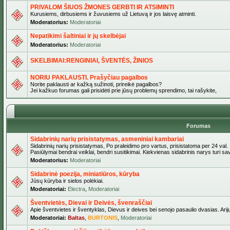
PRIVALOM ŠIUOS ŽMONES GERBTI IR ATSIMINTI
Kurusiems, dirbusiems ir žuvusiems už Lietuvą ir jos laisvę atminti.
Moderatorius:
Moderatoriai
Nepatikimi šaltiniai ir jų skelbėjai
Moderatorius:
Moderatoriai
SKELBIMAI:RENGINIAI, ŠVENTĖS, ŽINIOS
NORIU PAKLAUSTI. Prašyčiau pagalbos
Norite paklausti ar kažką sužinoti, prireikė pagalbos?
Jei kažkuo forumas gali prisidėti prie jūsų problemų sprendimo, tai rašykite,
Forumas
Sidabrinių narių prisistatymas, asmeniniai kambariai
Sidabrinių narių prisistatymas, Po praleidimo pro vartus, prisistatoma per 24 val.
Pasiūlymai bendrai veiklai, bendri susitikimai. Kiekvienas sidabrinis narys turi s
Moderatorius:
Moderatoriai
Sidabrinė poezija, miniatiūros, kūryba
Jūsų kūryba ir sielos polėkiai.
Moderatoriai:
Electra
,
Moderatoriai
Šventvietės, Dievai ir Deivės, švenraščiai
Apie šventvietes ir šventyklas, Dievus ir deives bei senojo pasaulio dvasias. Arij
Moderatoriai:
Baltas
,
BURTONIS
,
Moderatoriai