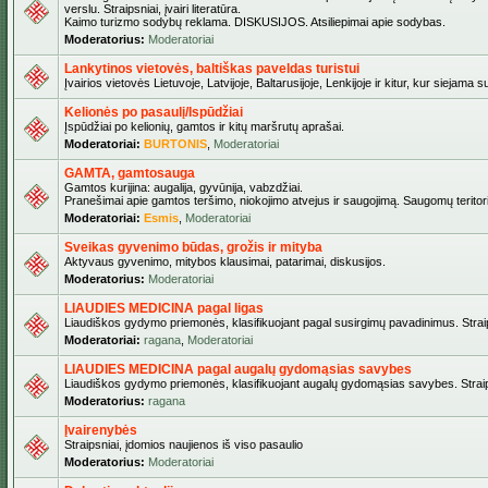
verslu. Straipsniai, įvairi literatūra.
Kaimo turizmo sodybų reklama. DISKUSIJOS. Atsiliepimai apie sodybas.
Moderatorius:
Moderatoriai
Lankytinos vietovės, baltiškas paveldas turistui
Įvairios vietovės Lietuvoje, Latvijoje, Baltarusijoje, Lenkijoje ir kitur, kur siejama 
Kelionės po pasaulį/Ispūdžiai
Įspūdžiai po kelionių, gamtos ir kitų maršrutų aprašai.
Moderatoriai:
BURTONIS
,
Moderatoriai
GAMTA, gamtosauga
Gamtos kurijina: augalija, gyvūnija, vabzdžiai.
Pranešimai apie gamtos teršimo, niokojimo atvejus ir saugojimą. Saugomų teritori
Moderatoriai:
Esmis
,
Moderatoriai
Sveikas gyvenimo būdas, grožis ir mityba
Aktyvaus gyvenimo, mitybos klausimai, patarimai, diskusijos.
Moderatorius:
Moderatoriai
LIAUDIES MEDICINA pagal ligas
Liaudiškos gydymo priemonės, klasifikuojant pagal susirgimų pavadinimus. Straips
Moderatoriai:
ragana
,
Moderatoriai
LIAUDIES MEDICINA pagal augalų gydomąsias savybes
Liaudiškos gydymo priemonės, klasifikuojant augalų gydomąsias savybes. Straipsn
Moderatorius:
ragana
Įvairenybės
Straipsniai, įdomios naujienos iš viso pasaulio
Moderatorius:
Moderatoriai