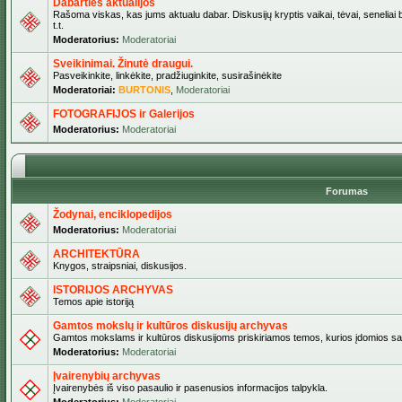
Dabarties aktualijos
Rašoma viskas, kas jums aktualu dabar. Diskusijų kryptis vaikai, tėvai, seneliai b
t.t.
Moderatorius:
Moderatoriai
Sveikinimai. Žinutė draugui.
Pasveikinkite, linkėkite, pradžiuginkite, susirašinėkite
Moderatoriai:
BURTONIS
,
Moderatoriai
FOTOGRAFIJOS ir Galerijos
Moderatorius:
Moderatoriai
Forumas
Žodynai, enciklopedijos
Moderatorius:
Moderatoriai
ARCHITEKTŪRA
Knygos, straipsniai, diskusijos.
ISTORIJOS ARCHYVAS
Temos apie istoriją
Gamtos mokslų ir kultūros diskusijų archyvas
Gamtos mokslams ir kultūros diskusijoms priskiriamos temos, kurios įdomios sa
Moderatorius:
Moderatoriai
Įvairenybių archyvas
Įvairenybės iš viso pasaulio ir pasenusios informacijos talpykla.