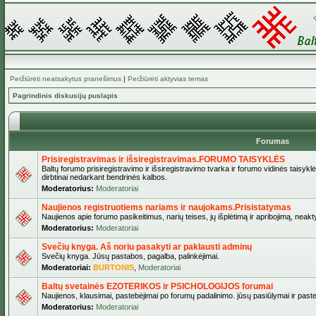
Peržiūrėti neatsakytus pranešimus
|
Peržiūrėti aktyvias temas
Pagrindinis diskusijų puslapis
Forumas
Prisiregistravimas ir išsiregistravimas.FORUMO TAISYKLĖS
Baltų forumo prisiregistravimo ir išsiregistravimo tvarka ir forumo vidinės taisykl
dirbtinai nedarkant bendrinės kalbos.
Moderatorius:
Moderatoriai
Naujienos registruotiems nariams ir naujokams.Prisistatymas
Naujienos apie forumo pasikeitimus, narių teises, jų išplėtimą ir apribojimą, neakt
Moderatorius:
Moderatoriai
Svečių knyga. Aš noriu pasakyti ar paklausti adminų
Svečių knyga. Jūsų pastabos, pagalba, palinkėjimai.
Moderatoriai:
BURTONIS
,
Moderatoriai
Baltų svetainės EZOTERIKOS ir PSICHOLOGIJOS forumai
Naujienos, klausimai, pastebėjimai po forumų padalinimo. jūsų pasiūlymai ir paste
Moderatorius:
Moderatoriai