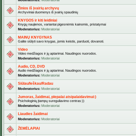
Moderatorius:
Moderatoriai
Žinios iš įvairių archyvų
Archyviniai duomenys iš įvairių spaudinių
KNYGOS ir kiti leidiniai
Knygų naujienos, variantai pigesnėmis kainomis, pristatymai
Moderatorius:
Moderatoriai
MAINŲ KNYGYNAS
Galite siūlyti savo knygas, jomis keistis, parduoti, dovanoti.
Video
Video medžiagos ir jų aptarimai. Naudingos nuorodos.
Moderatorius:
Moderatoriai
Audio, CD, DVD
Audio medžiagos ir jų aptarimai. Naudingos nuorodos.
Moderatorius:
Moderatoriai
Siūlau/Ieškau/Radau
Moderatorius:
Moderatoriai
Jumoras, žaidimai, plepalai atsipalaidavimui:)
Psichologinių įtampų sureguliavimo centras:))
Moderatorius:
Moderatoriai
Liaudies žaidimai
Moderatorius:
Moderatoriai
ŽEMĖLAPIAI