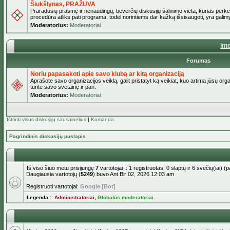
Šiukšlynas, PRAŽUVA
Praradusių prasmę ir nenaudingų, beverčių diskusijų šalinimo vieta, kurias perkėl
procedūra atliks pati programa, todėl norintiems dar kažką išsisaugoti, yra galimy
Moderatorius:
Moderatoriai
Int
Forumas
Noriu papasakoti apie savo klubą ar kitą organizaciją
Aprašote savo organizacijos veiklą, galit pristatyt ką veikiat, kuo artima jūsų org
turite savo svetainę ir pan.
Moderatorius:
Moderatoriai
Ištrinti visus diskusijų sausainėlius
|
Komanda
Pagrindinis diskusijų puslapis
Iš viso šiuo metu prisijungę
7
vartotojai :: 1 registruotas, 0 slaptų ir 6 svečių(iai)
Daugiausia vartotojų (
5249
) buvo Ant Bir 02, 2026 12:03 am
Registruoti vartotojai:
Google [Bot]
Legenda ::
Administratoriai
,
Globalūs moderatoriai