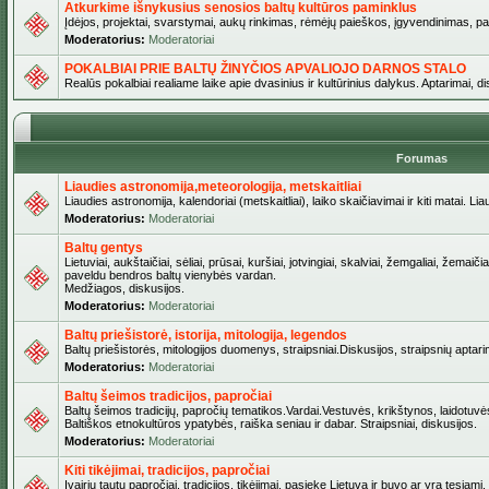
Atkurkime išnykusius senosios baltų kultūros paminklus
Įdėjos, projektai, svarstymai, aukų rinkimas, rėmėjų paieškos, įgyvendinimas, pašv
Moderatorius:
Moderatoriai
POKALBIAI PRIE BALTŲ ŽINYČIOS APVALIOJO DARNOS STALO
Realūs pokalbiai realiame laike apie dvasinius ir kultūrinius dalykus. Aptarimai, d
Forumas
Liaudies astronomija,meteorologija, metskaitliai
Liaudies astronomija, kalendoriai (metskaitliai), laiko skaičiavimai ir kiti matai. Lia
Moderatorius:
Moderatoriai
Baltų gentys
Lietuviai, aukštaičiai, sėliai, prūsai, kuršiai, jotvingiai, skalviai, žemgaliai, žemai
paveldu bendros baltų vienybės vardan.
Medžiagos, diskusijos.
Moderatorius:
Moderatoriai
Baltų priešistorė, istorija, mitologija, legendos
Baltų priešistorės, mitologijos duomenys, straipsniai.Diskusijos, straipsnių aptari
Moderatorius:
Moderatoriai
Baltų šeimos tradicijos, papročiai
Baltų šeimos tradicijų, papročių tematikos.Vardai.Vestuvės, krikštynos, laidotuvė
Baltiškos etnokultūros ypatybės, raiška seniau ir dabar. Straipsniai, diskusijos.
Moderatorius:
Moderatoriai
Kiti tikėjimai, tradicijos, papročiai
Įvairių tautų papročiai, tradicijos, tikėjimai, pasiekę Lietuvą ir buvo ar yra tęsiami.