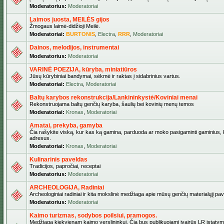
Moderatorius:
Moderatoriai
Laimos juosta, MEILĖS gijos
Žmogaus laimė-didžioji Meilė.
Moderatoriai:
BURTONIS
,
Electra
,
RRR
,
Moderatoriai
Dainos, melodijos, instrumentai
Moderatorius:
Moderatoriai
VARINĖ POEZIJA, kūryba, miniatiūros
Jūsų kūrybiniai bandymai, sėkmė ir raktas į sidabrinius vartus.
Moderatoriai:
Electra
,
Moderatoriai
Baltų karybos rekonstrukcija/Lankininkystė/Koviniai menai
Rekonstruojama baltų genčių karyba, šaulių bei kovinių menų temos
Moderatoriai:
Kronas
,
Moderatoriai
Amatai, prekyba, gamyba
Čia rašykite viską, kur kas ką gamina, parduoda ar moko pasigaminti gaminius, kur
adresus.
Moderatoriai:
Kronas
,
Moderatoriai
Kulinarinis paveldas
Tradicijos, papročiai, receptai
Moderatorius:
Moderatoriai
ARCHEOLOGIJA, Radiniai
Archeologiniai radiniai ir kita mokslinė medžiaga apie mūsų genčių materialųjį pave
Moderatorius:
Moderatoriai
Kaimo turizmas, sodybos poilsiui, pramogos.
Medžiaga kiekvienam kaimo verslininkui. Čia bus publikuojami įvairūs LR įstatymai