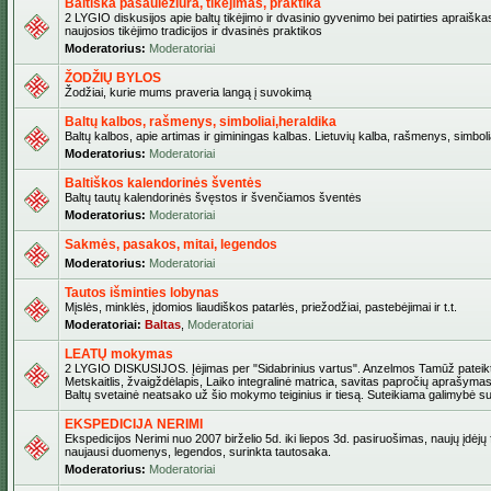
Baltiška pasaulėžiūra, tikėjimas, praktika
2 LYGIO diskusijos apie baltų tikėjimo ir dvasinio gyvenimo bei patirties apraiškas
naujosios tikėjimo tradicijos ir dvasinės praktikos
Moderatorius:
Moderatoriai
ŽODŽIŲ BYLOS
Žodžiai, kurie mums praveria langą į suvokimą
Baltų kalbos, rašmenys, simboliai,heraldika
Baltų kalbos, apie artimas ir giminingas kalbas. Lietuvių kalba, rašmenys, simbolia
Moderatorius:
Moderatoriai
Baltiškos kalendorinės šventės
Baltų tautų kalendorinės švęstos ir švenčiamos šventės
Moderatorius:
Moderatoriai
Sakmės, pasakos, mitai, legendos
Moderatorius:
Moderatoriai
Tautos išminties lobynas
Mįslės, minklės, įdomios liaudiškos patarlės, priežodžiai, pastebėjimai ir t.t.
Moderatoriai:
Baltas
,
Moderatoriai
LEATŲ mokymas
2 LYGIO DISKUSIJOS. Įėjimas per "Sidabrinius vartus". Anzelmos Tamūž pateikta
Metskaitlis, žvaigždėlapis, Laiko integralinė matrica, savitas papročių aprašymas
Baltų svetainė neatsako už šio mokymo teiginius ir tiesą. Suteikiama galimybė sus
EKSPEDICIJA NERIMI
Ekspedicijos Nerimi nuo 2007 birželio 5d. iki liepos 3d. pasiruošimas, naujų įdėjų
naujausi duomenys, legendos, surinkta tautosaka.
Moderatorius:
Moderatoriai