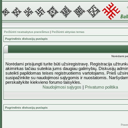
Peržiūrėti neatsakytus pranešimus
|
Peržiūrėti aktyvias temas
Pagrindinis diskusijų puslapis
Norėdami perž
Norėdami prisijungti turite būti užsiregistravę. Registracija užtrun
akimirkas tačiau suteikia jums daugiau galimybių. Diskusijų admini
suteikti papildomas teises registruotiems vartotojams. Prieš užsi
susipažinkite su naudojimosi sąlygomis ir nuostatomis. Naršydam
perskaitykite kiekvieno forumo taisykles.
Naudojimosi sąlygos
|
Privatumo politika
Pagrindinis diskusijų puslapis
Powe