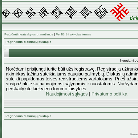
Peržiūrėti neatsakytus pranešimus
|
Peržiūrėti aktyvias temas
Pagrindinis diskusijų puslapis
Norėdami perž
Norėdami prisijungti turite būti užsiregistravę. Registracija užtrun
akimirkas tačiau suteikia jums daugiau galimybių. Diskusijų admini
suteikti papildomas teises registruotiems vartotojams. Prieš užsi
susipažinkite su naudojimosi sąlygomis ir nuostatomis. Naršydam
perskaitykite kiekvieno forumo taisykles.
Naudojimosi sąlygos
|
Privatumo politika
Pagrindinis diskusijų puslapis
Powe