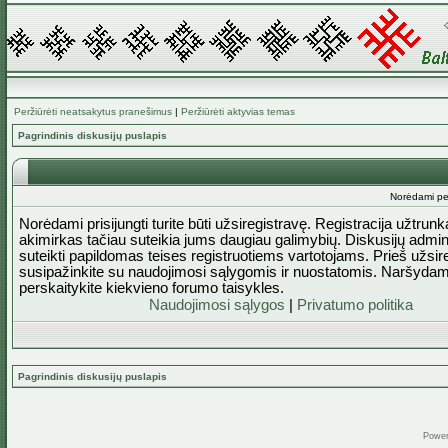
Peržiūrėti neatsakytus pranešimus
|
Peržiūrėti aktyvias temas
Pagrindinis diskusijų puslapis
Norėdami perž
Norėdami prisijungti turite būti užsiregistravę. Registracija užtrun
akimirkas tačiau suteikia jums daugiau galimybių. Diskusijų admini
suteikti papildomas teises registruotiems vartotojams. Prieš užsi
susipažinkite su naudojimosi sąlygomis ir nuostatomis. Naršydam
perskaitykite kiekvieno forumo taisykles.
Naudojimosi sąlygos
|
Privatumo politika
Pagrindinis diskusijų puslapis
Powe