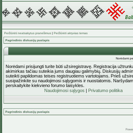
Peržiūrėti neatsakytus pranešimus
|
Peržiūrėti aktyvias temas
Pagrindinis diskusijų puslapis
Norėdami perž
Norėdami prisijungti turite būti užsiregistravę. Registracija užtrun
akimirkas tačiau suteikia jums daugiau galimybių. Diskusijų admini
suteikti papildomas teises registruotiems vartotojams. Prieš užsi
susipažinkite su naudojimosi sąlygomis ir nuostatomis. Naršydam
perskaitykite kiekvieno forumo taisykles.
Naudojimosi sąlygos
|
Privatumo politika
Pagrindinis diskusijų puslapis
Powe