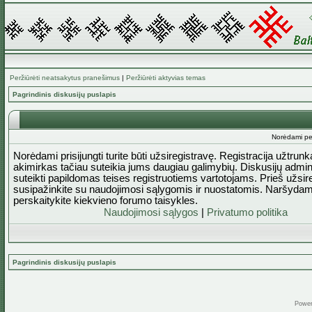
Peržiūrėti neatsakytus pranešimus
|
Peržiūrėti aktyvias temas
Pagrindinis diskusijų puslapis
Norėdami perž
Norėdami prisijungti turite būti užsiregistravę. Registracija užtrun
akimirkas tačiau suteikia jums daugiau galimybių. Diskusijų admini
suteikti papildomas teises registruotiems vartotojams. Prieš užsi
susipažinkite su naudojimosi sąlygomis ir nuostatomis. Naršydam
perskaitykite kiekvieno forumo taisykles.
Naudojimosi sąlygos
|
Privatumo politika
Pagrindinis diskusijų puslapis
Powe