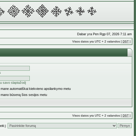
Dabar yra Pen Rgp 07, 2026 7:11 am
Visos datos yra UTC + 2 valandos [
DST
]
s
u savo slaptažodį
ti mane automatiškai kiekvieno apsilankymo metu
i mano būseną šios sesijos metu
Visos datos yra UTC + 2 valandos [
DST
]
iti į: