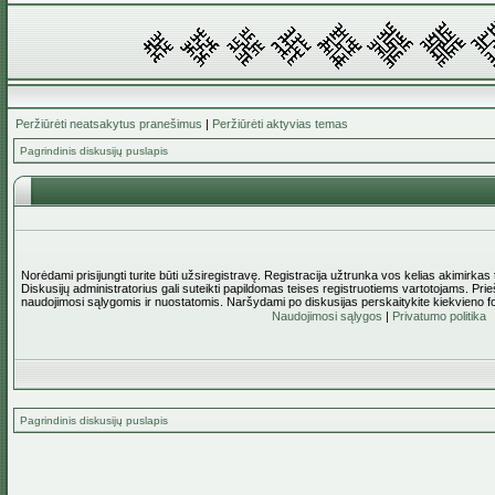
Peržiūrėti neatsakytus pranešimus
|
Peržiūrėti aktyvias temas
Pagrindinis diskusijų puslapis
Norėdami prisijungti turite būti užsiregistravę. Registracija užtrunka vos kelias akimirkas
Diskusijų administratorius gali suteikti papildomas teises registruotiems vartotojams. Pri
naudojimosi sąlygomis ir nuostatomis. Naršydami po diskusijas perskaitykite kiekvieno f
Naudojimosi sąlygos
|
Privatumo politika
Pagrindinis diskusijų puslapis