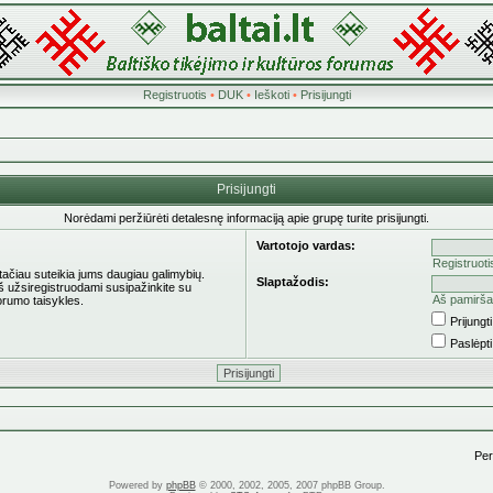
Registruotis
•
DUK
•
Ieškoti
•
Prisijungti
Prisijungti
Norėdami peržiūrėti detalesnę informaciją apie grupę turite prisijungti.
Vartotojo vardas:
Registruoti
 tačiau suteikia jums daugiau galimybių.
Slaptažodis:
eš užsiregistruodami susipažinkite su
Aš pamirša
orumo taisykles.
Prijung
Paslėpt
Pere
Powered by
phpBB
© 2000, 2002, 2005, 2007 phpBB Group.