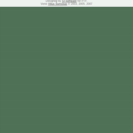
Designed by
STSoftware
for PTF.
Vertė
Vilius Šumskas
© 2003, 2005, 2007