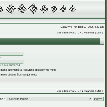
Dabar yra Pen Rgp 07, 2026 4:22 am
Visos datos yra UTC + 2 valandos [
DST
]
s
u savo slaptažodį
ti mane automatiškai kiekvieno apsilankymo metu
i mano būseną šios sesijos metu
Visos datos yra UTC + 2 valandos [
DST
]
iti į: