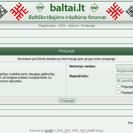
Registruotis
•
DUK
•
Ieškoti
•
Prisijungti
Prisijungti
Norėdami peržiūrėti detalesnę informaciją apie grupę turite prisijungti.
Vartotojo vardas:
Registruoti
 tačiau suteikia jums daugiau galimybių.
Slaptažodis:
eš užsiregistruodami susipažinkite su
Aš pamirša
orumo taisykles.
Prijung
Paslėpt
Pere
Powered by
phpBB
© 2000, 2002, 2005, 2007 phpBB Group.