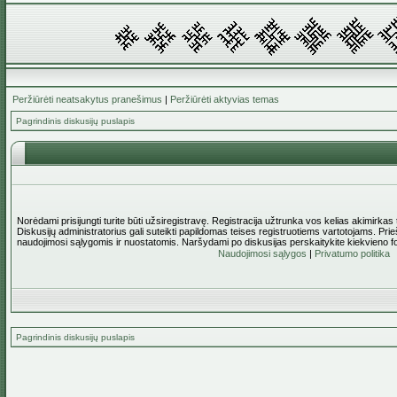
Peržiūrėti neatsakytus pranešimus
|
Peržiūrėti aktyvias temas
Pagrindinis diskusijų puslapis
Norėdami prisijungti turite būti užsiregistravę. Registracija užtrunka vos kelias akimirkas
Diskusijų administratorius gali suteikti papildomas teises registruotiems vartotojams. Pri
naudojimosi sąlygomis ir nuostatomis. Naršydami po diskusijas perskaitykite kiekvieno f
Naudojimosi sąlygos
|
Privatumo politika
Pagrindinis diskusijų puslapis