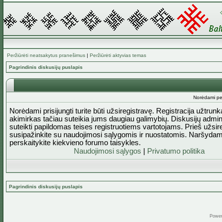
Peržiūrėti neatsakytus pranešimus
|
Peržiūrėti aktyvias temas
Pagrindinis diskusijų puslapis
Norėdami perž
Norėdami prisijungti turite būti užsiregistravę. Registracija užtrun
akimirkas tačiau suteikia jums daugiau galimybių. Diskusijų admini
suteikti papildomas teises registruotiems vartotojams. Prieš užsi
susipažinkite su naudojimosi sąlygomis ir nuostatomis. Naršydam
perskaitykite kiekvieno forumo taisykles.
Naudojimosi sąlygos
|
Privatumo politika
Pagrindinis diskusijų puslapis
Powe