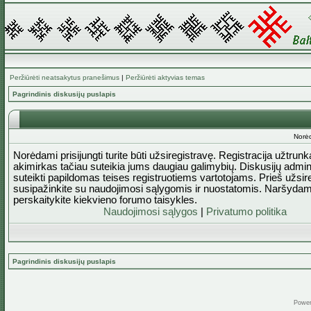
Peržiūrėti neatsakytus pranešimus
|
Peržiūrėti aktyvias temas
Pagrindinis diskusijų puslapis
Norėd
Norėdami prisijungti turite būti užsiregistravę. Registracija užtrun
akimirkas tačiau suteikia jums daugiau galimybių. Diskusijų admini
suteikti papildomas teises registruotiems vartotojams. Prieš užsi
susipažinkite su naudojimosi sąlygomis ir nuostatomis. Naršydam
perskaitykite kiekvieno forumo taisykles.
Naudojimosi sąlygos
|
Privatumo politika
Pagrindinis diskusijų puslapis
Powe