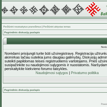
Peržiūrėti neatsakytus pranešimus
|
Peržiūrėti aktyvias temas
Pagrindinis diskusijų puslapis
Norėd
Norėdami prisijungti turite būti užsiregistravę. Registracija užtrun
akimirkas tačiau suteikia jums daugiau galimybių. Diskusijų admini
suteikti papildomas teises registruotiems vartotojams. Prieš užsi
susipažinkite su naudojimosi sąlygomis ir nuostatomis. Naršydam
perskaitykite kiekvieno forumo taisykles.
Naudojimosi sąlygos
|
Privatumo politika
Pagrindinis diskusijų puslapis
Powe