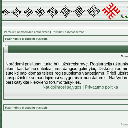
Peržiūrėti neatsakytus pranešimus
|
Peržiūrėti aktyvias temas
Pagrindinis diskusijų puslapis
Norėd
Norėdami prisijungti turite būti užsiregistravę. Registracija užtrun
akimirkas tačiau suteikia jums daugiau galimybių. Diskusijų admini
suteikti papildomas teises registruotiems vartotojams. Prieš užsi
susipažinkite su naudojimosi sąlygomis ir nuostatomis. Naršydam
perskaitykite kiekvieno forumo taisykles.
Naudojimosi sąlygos
|
Privatumo politika
Pagrindinis diskusijų puslapis
Powe