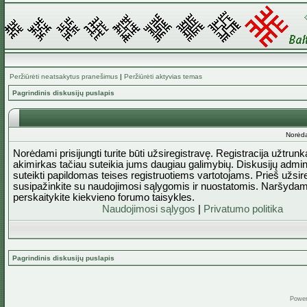
Peržiūrėti neatsakytus pranešimus
|
Peržiūrėti aktyvias temas
Pagrindinis diskusijų puslapis
Norėda
Norėdami prisijungti turite būti užsiregistravę. Registracija užtrun
akimirkas tačiau suteikia jums daugiau galimybių. Diskusijų admini
suteikti papildomas teises registruotiems vartotojams. Prieš užsi
susipažinkite su naudojimosi sąlygomis ir nuostatomis. Naršydam
perskaitykite kiekvieno forumo taisykles.
Naudojimosi sąlygos
|
Privatumo politika
Pagrindinis diskusijų puslapis
Powe