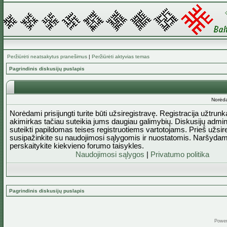
Peržiūrėti neatsakytus pranešimus
|
Peržiūrėti aktyvias temas
Pagrindinis diskusijų puslapis
Norėda
Norėdami prisijungti turite būti užsiregistravę. Registracija užtrun
akimirkas tačiau suteikia jums daugiau galimybių. Diskusijų admini
suteikti papildomas teises registruotiems vartotojams. Prieš užsi
susipažinkite su naudojimosi sąlygomis ir nuostatomis. Naršydam
perskaitykite kiekvieno forumo taisykles.
Naudojimosi sąlygos
|
Privatumo politika
Pagrindinis diskusijų puslapis
Powe